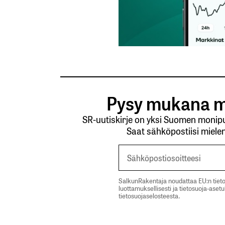
Pysy mukana m
SR-uutiskirje on yksi Suomen monipuo
Saat sähköpostiisi mielen
SalkunRakentaja noudattaa EU:n tieto
luottamuksellisesti ja tietosuoja-aset
tietosuojaselosteesta.