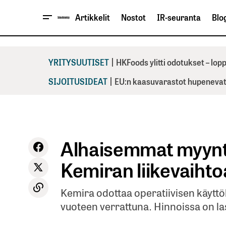
Artikkelit
Nostot
IR-seuranta
Blog
|
YRITYSUUTISET
HKFoods ylitti odotukset – lo
|
SIJOITUSIDEAT
EU:n kaasuvarastot hupenevat 
Alhaisemmat myynti
Kemiran liikevaihto
Kemira odottaa operatiivisen käytt
vuoteen verrattuna. Hinnoissa on la