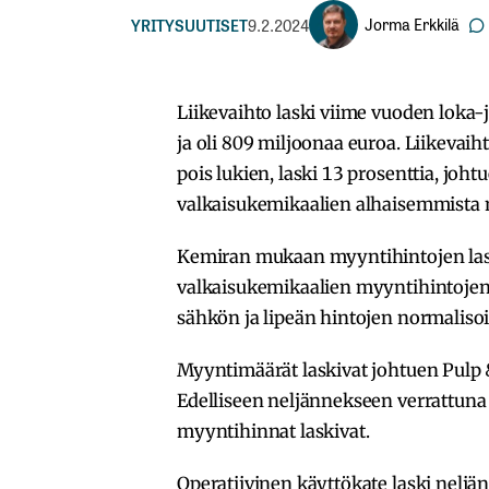
Jorma Erkkilä
YRITYSUUTISET
9.2.2024
Liikevaihto laski viime vuoden loka
ja oli 809 miljoonaa euroa. Liikevaiht
pois lukien, laski 13 prosenttia, joht
valkaisukemikaalien alhaisemmista 
Kemiran mukaan myyntihintojen laskun
valkaisukemikaalien myyntihintojen 
sähkön ja lipeän hintojen normaliso
Myyntimäärät laskivat johtuen Pulp
Edelliseen neljännekseen verrattun
myyntihinnat laskivat.
Operatiivinen käyttökate laski neljän