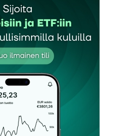
Sähköpostiosoitteesi
*