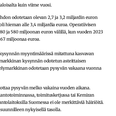
loisalta kuin viime vuosi.
hdon odotetaan olevan 2,7 ja 3,2 miljardin euron
oli hieman alle 3,4 miljardia euroa. Operatiivisen
480 ja 580 miljoonan euron välillä, kun vuoden 2023
667 miljoonaa euroa.
kysynnän myyntimäärissä mitattuna kasvavan
markkinan kysynnän odotetun asteittaisen
telymarkkinan odotetaan pysyvän vakaana vuonna
ottaa pysyvän melko vakaina vuoden aikana.
tantotoiminnassa, toimitusketjussa tai Kemiran
antolaitoksilla Suomessa ei ole merkittäviä häiriöitä.
uunnilleen nykyisellä tasolla.