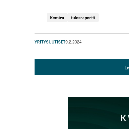
Kemira
tulosraportti
YRITYSUUTISET
9.2.2024
L
L
kirj
Sähköpostiosoitettasi ei julkaista.
Pakollis