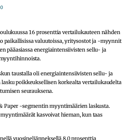
0
-joulukuussa 16 prosenttia vertailukauteen nähden
o paikallisissa valuutoissa, yritysostot ja -myynnit
uen pääasiassa energiaintensiivisten sellu- ja
myyntihinnoista.
 taustalla oli energiaintensiivisten sellu- ja
lasku poikkeuksellisen korkealta vertailukaudelta
itumisen seurauksena.
 & Paper -segmentin myyntimäärien laskusta.
a myyntimäärät kasvoivat hieman, kun taas
nellä vuosineljänneksellä 8,0 prosenttia