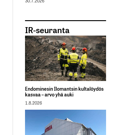
30.7.2026
IR-seuranta
Endominesin Ilomantsin kultalöydös
kasvaa – arvo yhä auki
1.8.2026