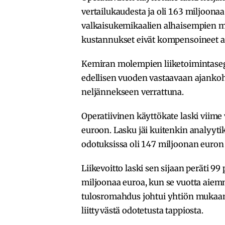
vertailukaudesta ja oli 163 miljoonaa
valkaisukemikaalien alhaisempien m
kustannukset eivät kompensoineet a
Kemiran molempien liiketoimintaseg
edellisen vuoden vastaavaan ajankoh
neljännekseen verrattuna.
Operatiivinen käyttökate laski viim
euroon. Lasku jäi kuitenkin analyyt
odotuksissa oli 147 miljoonan euron
Liikevoitto laski sen sijaan peräti 99 
miljoonaa euroa, kun se vuotta aiemm
tulosromahdus johtui yhtiön mukaan
liittyvästä odotetusta tappiosta.