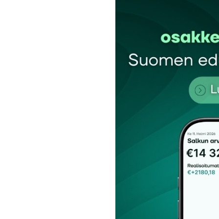
Kommentti
*
Nimesi tai nimimerkkisi
*
Tilaa SalkunRakentajan uutiskirje
Lähetä kommentti