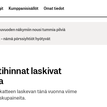
it
Kumppanisisällöt
Omat tiedot
ppuvuoden näkymiin nousi tummia pilviä
– nämä pörssiyhtiöt hyötyvät
hinnat laskivat
a
ökatteen laskevan tänä vuonna viime
skupaineita.