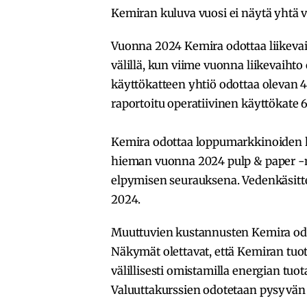
Kemiran kuluva vuosi ei näytä yhtä va
Vuonna 2024 Kemira odottaa liikevai
välillä, kun viime vuonna liikevaihto 
käyttökatteen yhtiö odottaa olevan 
raportoitu operatiivinen käyttökate 
Kemira odottaa loppumarkkinoiden 
hieman vuonna 2024 pulp & paper -
elpymisen seurauksena. Vedenkäsit
2024.
Muuttuvien kustannusten Kemira od
Näkymät olettavat, että Kemiran tuo
välillisesti omistamilla energian tuot
Valuuttakurssien odotetaan pysyvän s