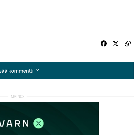
isää kommentti
isää kommentti
autua sisään
rekisteröityä
et kentät on merkitty
*