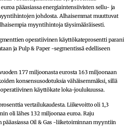
 euroa pääasiassa energiaintensiivisten sellu- ja
yyntihintojen johdosta. Alhaisemmat muuttuvat
lhaisempia myyntihintoja täysimääräisesti.
menttien operatiivinen käyttökateprosentti parani
taan ja Pulp & Paper -segmentissä edelliseen
e vuoden 177 miljoonasta eurosta 163 miljoonaan
ikoiden konsensusodotuksia vähäisemmäksi, sillä
 operatiivinen käyttökate loka-joulukuussa.
prosenttia vertailukaudesta. Liikevoitto oli 1,3
in oli lähes 132 miljoonaa euroa. Raju
 pääasiassa Oil & Gas -liiketoiminnan myyntiin