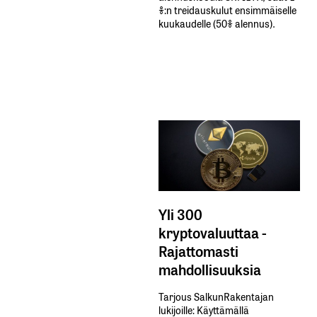
%:n treidauskulut​ ​ensimmäiselle​ ​
kuukaudelle​ ​(50%​ ​alennus).
Yli 300
kryptovaluuttaa -
Rajattomasti
mahdollisuuksia
Tarjous SalkunRakentajan
lukijoille: Käyttämällä​ ​