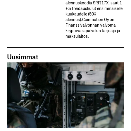
alennuskoodia​ ​SRFI17X,​ ​saat​ ​1
%:n treidauskulut​ ​ensimmäiselle​ ​
kuukaudelle​ ​(50%​ ​
alennus).Coinmotion Oy on
Finanssivalvonnan valvoma
kryptovarapalvelun tarjoaja ja
maksulaitos.
Uusimmat