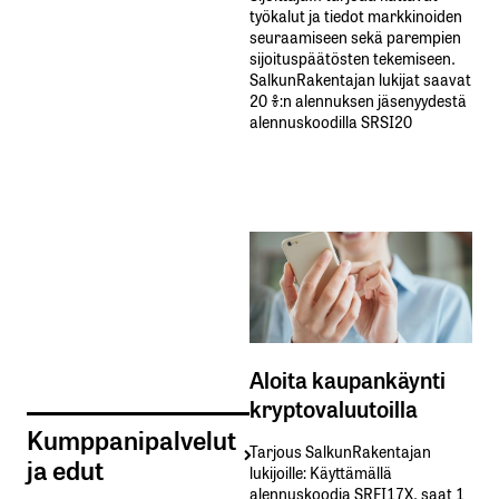
työkalut ja tiedot markkinoiden
seuraamiseen sekä parempien
sijoituspäätösten tekemiseen.
SalkunRakentajan lukijat saavat
20 %:n alennuksen jäsenyydestä
alennuskoodilla SRSI20
Aloita kaupankäynti
kryptovaluutoilla
Kumppanipalvelut
Tarjous SalkunRakentajan
ja edut
lukijoille: Käyttämällä​ ​
alennuskoodia​ ​SRFI17X,​ ​saat​ ​1