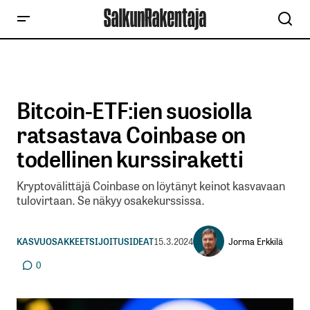
Bitcoin-ETF:ien suosiolla
ratsastava Coinbase on
todellinen kurssiraketti
Kryptovälittäjä Coinbase on löytänyt keinot kasvavaan
tulovirtaan. Se näkyy osakekurssissa.
Jorma Erkkilä
KASVUOSAKKEET
SIJOITUSIDEAT
15.3.2024
0