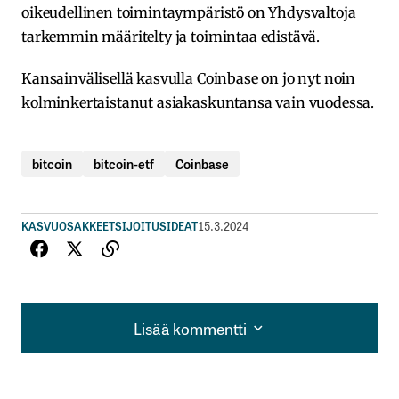
oikeudellinen toimintaympäristö on Yhdysvaltoja
tarkemmin määritelty ja toimintaa edistävä.
Kansainvälisellä kasvulla Coinbase on jo nyt noin
kolminkertaistanut asiakaskuntansa vain vuodessa.
bitcoin
bitcoin-etf
Coinbase
KASVUOSAKKEET
SIJOITUSIDEAT
15.3.2024
Lisää kommentti
Lisää kommentti