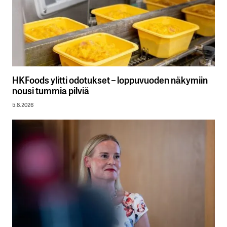
HKFoods ylitti odotukset – loppuvuoden näkymiin
nousi tummia pilviä
5.8.2026