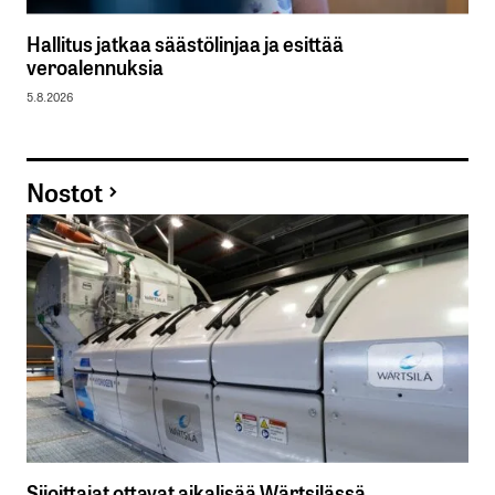
Hallitus jatkaa säästölinjaa ja esittää
veroalennuksia
5.8.2026
Nostot
Sijoittajat ottavat aikalisää Wärtsilässä