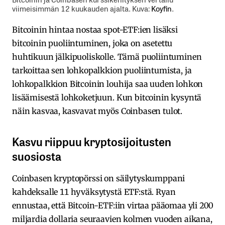
viimeisimmän 12 kuukauden ajalta. Kuva:
Koyfin
.
Bitcoinin hintaa nostaa spot-ETF:ien lisäksi
bitcoinin puoliintuminen, joka on asetettu
huhtikuun jälkipuoliskolle. Tämä puoliintuminen
tarkoittaa sen lohkopalkkion puoliintumista, ja
lohkopalkkion Bitcoinin louhija saa uuden lohkon
lisäämisestä lohkoketjuun. Kun bitcoinin kysyntä
näin kasvaa, kasvavat myös Coinbasen tulot.
Kasvu riippuu kryptosijoitusten
suosiosta
Coinbasen kryptopörssi on säilytyskumppani
kahdeksalle 11 hyväksytystä ETF:stä. Ryan
ennustaa, että Bitcoin-ETF:iin virtaa pääomaa yli 200
miljardia dollaria seuraavien kolmen vuoden aikana,