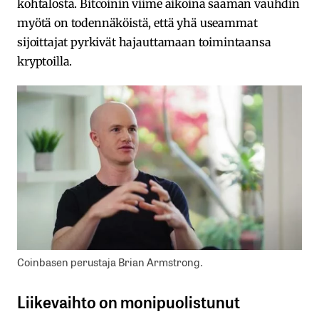
kohtalosta. Bitcoinin viime aikoina saaman vauhdin
myötä on todennäköistä, että yhä useammat
sijoittajat pyrkivät hajauttamaan toimintaansa
kryptoilla.
Coinbasen perustaja Brian Armstrong.
Liikevaihto on monipuolistunut