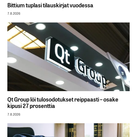
Bittium tuplasi tilauskirjat vuodessa
7.8.2026
Qt Group löi tulosodotukset reippaasti – osake
kipusi 27 prosenttia
7.8.2026