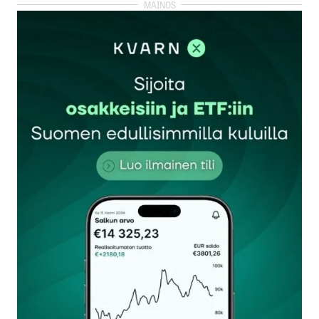
kirjautua
sisään
rekisteröityä
Sähköpostiosoitettasi ei julkaista.
Pakolliset
kentät on merkitty
*
Kommentti
*
Nimesi tai nimimerkkisi
*