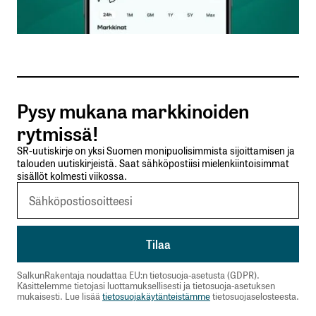
Sähköpostiosoitteesi
*
Tilaa SalkunRakentajan uutiskirje
Pysy mukana markkinoiden
Lähetä kommentti
rytmissä!
SR-uutiskirje on yksi Suomen monipuolisimmista sijoittamisen ja
talouden uutiskirjeistä. Saat sähköpostiisi mielenkiintoisimmat
sisällöt kolmesti viikossa.
SalkunRakentaja noudattaa EU:n tietosuoja-asetusta (GDPR).
Käsittelemme tietojasi luottamuksellisesti ja tietosuoja-asetuksen
mukaisesti. Lue lisää
tietosuojakäytänteistämme
tietosuojaselosteesta.