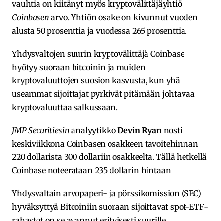
vauhtia on kiitänyt myös kryptovälittäjäyhtiö
Coinbasen
arvo. Yhtiön osake on kivunnut vuoden
alusta 50 prosenttia ja vuodessa 265 prosenttia.
Yhdysvaltojen suurin kryptovälittäjä Coinbase
hyötyy suoraan bitcoinin ja muiden
kryptovaluuttojen suosion kasvusta, kun yhä
useammat sijoittajat pyrkivät pitämään johtavaa
kryptovaluuttaa salkussaan.
JMP Securitiesin
analyytikko
Devin Ryan
nosti
keskiviikkona Coinbasen osakkeen tavoitehinnan
220 dollarista 300 dollariin osakkeelta. Tällä hetkellä
Coinbase noteerataan 235 dollarin hintaan
Yhdysvaltain arvopaperi- ja pörssikomission (SEC)
hyväksyttyä Bitcoiniin suoraan sijoittavat spot-ETF-
rahastot on se avannut erityisesti suurille