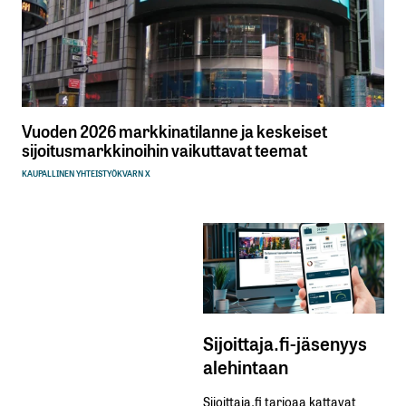
Vuoden 2026 markkinatilanne ja keskeiset
sijoitusmarkkinoihin vaikuttavat teemat
KAUPALLINEN YHTEISTYÖ
KVARN X
Sijoittaja.fi-jäsenyys
alehintaan
Sijoittaja.fi tarjoaa kattavat