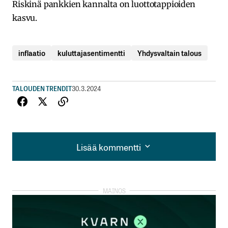
Riskinä pankkien kannalta on luottotappioiden
kasvu.
inflaatio
kuluttajasentimentti
Yhdysvaltain talous
TALOUDEN TRENDIT
30.3.2024
Lisää kommentti
Lisää kommentti
kirjautua
sisään
rekisteröityä