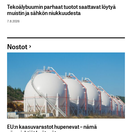
Tekoälybuumin parhaat tuotot saattavat löytyä
muistin ja sähkön niukkuudesta
7.8.2026
Nostot
EU:n kaasuvarastot hupenevat – nämä