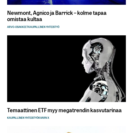
Newmont, Agnico ja Barrick – kolme tapaa
omistaa kultaa
ARVO-OSAKKEET
KAUPALLINEN YHTEISTYÖ
Temaattinen ETF myy megatrendin kasvutarinaa
KAUPALLINEN YHTEISTYÖ
KVARN X