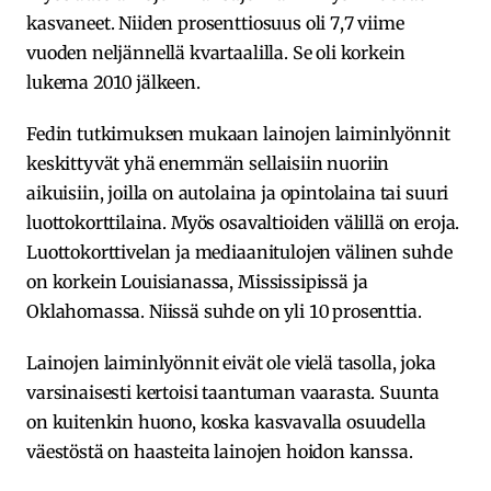
kasvaneet. Niiden prosenttiosuus oli 7,7 viime
vuoden neljännellä kvartaalilla. Se oli korkein
lukema 2010 jälkeen.
Fedin tutkimuksen mukaan lainojen laiminlyönnit
keskittyvät yhä enemmän sellaisiin nuoriin
aikuisiin, joilla on autolaina ja opintolaina tai suuri
luottokorttilaina. Myös osavaltioiden välillä on eroja.
Luottokorttivelan ja mediaanitulojen välinen suhde
on korkein Louisianassa, Mississipissä ja
Oklahomassa. Niissä suhde on yli 10 prosenttia.
Lainojen laiminlyönnit eivät ole vielä tasolla, joka
varsinaisesti kertoisi taantuman vaarasta. Suunta
on kuitenkin huono, koska kasvavalla osuudella
väestöstä on haasteita lainojen hoidon kanssa.