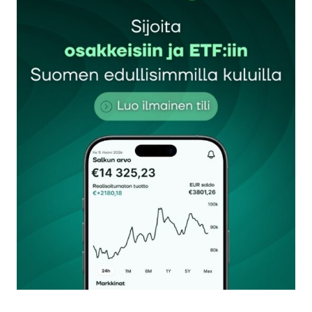
Sähköpostiosoitettasi ei julkaista.
Pakolliset
kentät on merkitty
*
Kommentti
*
Nimesi tai nimimerkkisi
*
Sähköpostiosoitteesi
*