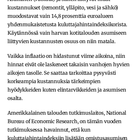
kustannukset (remontit, ylläpito, vesi ja sähkö)
muodostavat vain 14,8 prosenttia euroalueen
yhdenmukaistetusta kuluttajahintaindeksikorista.
Käytännössä vain harvan kotitalouden asumiseen
liittyvien kustannusten osuus on niin matala.
Vaikka inflaatio on hidastunut viime aikoina, niin
hinnat eivät ole laskeneet takaisin vanhojen hyvien
aikojen tasolle. Se saattaa tarkoittaa pysyvästi
korkeampia kustannuksia tärkeimpien
hyödykkeiden kuten elintarvikkeiden ja asumisen
osalta.
Amerikkalainen talouden tutkimuslaitos, National
Bureau of Economic Research, on tämän vuoden
tutkimuksessa havainnut, että kun
kuluttajahintaindeksiin lisätään omistusasumisen