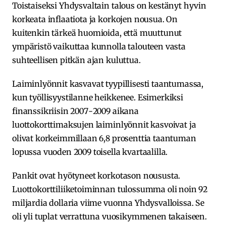
Toistaiseksi Yhdysvaltain talous on kestänyt hyvin
korkeata inflaatiota ja korkojen nousua. On
kuitenkin tärkeä huomioida, että muuttunut
ympäristö vaikuttaa kunnolla talouteen vasta
suhteellisen pitkän ajan kuluttua.
Laiminlyönnit kasvavat tyypillisesti taantumassa,
kun työllisyystilanne heikkenee. Esimerkiksi
finanssikriisin 2007-2009 aikana
luottokorttimaksujen laiminlyönnit kasvoivat ja
olivat korkeimmillaan 6,8 prosenttia taantuman
lopussa vuoden 2009 toisella kvartaalilla.
Pankit ovat hyötyneet korkotason noususta.
Luottokorttiliiketoiminnan tulossumma oli noin 92
miljardia dollaria viime vuonna Yhdysvalloissa. Se
oli yli tuplat verrattuna vuosikymmenen takaiseen.