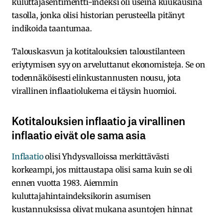
kuluttajasentimentti-indeksi oli useina kuukausina
tasolla, jonka olisi historian perusteella pitänyt
indikoida taantumaa.
Talouskasvun ja kotitalouksien taloustilanteen
eriytymisen syy on arveluttanut ekonomisteja. Se on
todennäköisesti elinkustannusten nousu, jota
virallinen inflaatiolukema ei täysin huomioi.
Kotitalouksien inflaatio ja virallinen
inflaatio eivät ole sama asia
Inflaatio
olisi Yhdysvalloissa merkittävästi
korkeampi, jos mittaustapa olisi sama kuin se oli
ennen vuotta 1983. Aiemmin
kuluttajahintaindeksikorin asumisen
kustannuksissa olivat mukana asuntojen hinnat