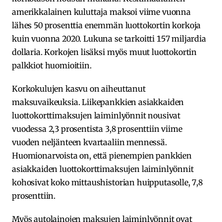
amerikkalainen kuluttaja maksoi viime vuonna
lähes 50 prosenttia enemmän luottokortin korkoja
kuin vuonna 2020. Lukuna se tarkoitti 157 miljardia
dollaria. Korkojen lisäksi myös muut luottokortin
palkkiot huomioitiin.
Korkokulujen kasvu on aiheuttanut
maksuvaikeuksia. Liikepankkien asiakkaiden
luottokorttimaksujen laiminlyönnit nousivat
vuodessa 2,3 prosentista 3,8 prosenttiin viime
vuoden neljänteen kvartaaliin mennessä.
Huomionarvoista on, että pienempien pankkien
asiakkaiden luottokorttimaksujen laiminlyönnit
kohosivat koko mittaushistorian huipputasolle, 7,8
prosenttiin.
Myös autolainojen maksujen laiminlyönnit ovat