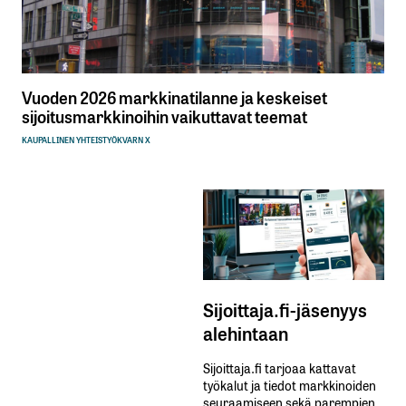
Vuoden 2026 markkinatilanne ja keskeiset
sijoitusmarkkinoihin vaikuttavat teemat
KAUPALLINEN YHTEISTYÖ
KVARN X
Sijoittaja.fi-jäsenyys
alehintaan
Sijoittaja.fi tarjoaa kattavat
työkalut ja tiedot markkinoiden
seuraamiseen sekä parempien