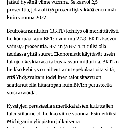
jatkui hyvänä viime vuonna. Se kasvoi 2,5
prosenttia, joka oli 0,6 prosenttiyksikköä enemmän
kuin vuonna 2022.
Bruttokansantulon (BKTL) kehitys oli merkittävästi
heikompaa kuin BKT:n vuonna 2023. BKTL kasvoi
vain 0,5 prosenttia. BKT:n ja BKTL:n tulisi olla
teoriassa yhtä suuret. Ekonomistit käyttävät usein
lukujen keskiarvoa talouskasvun mittarina. BKTL:n
heikko kehitys on aiheuttanut spekulaatioita siitä,
että Yhdysvaltain todellinen talouskasvu on
saattanut olla hitaampaa kuin BKT:n perusteella
voisi arvioida.
Kyselyjen perusteella amerikkalaisten kuluttajien
taloustilanne oli heikko viime vuonna. Esimerkiksi
Michiganin yliopiston julkaisema