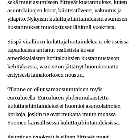
sekä muut asumiseen liittyvät kustannukset, kuten
asuntolainojen korot, kiinteistöverot, vakuutus ja
ylläpito. Nykyisin kuluttajahintaindeksin asumisen
kustannukset muodostuvat lähinnä vuokrista.
Siispä virallinen kuluttajahintaindeksi ei ole useissa
tapauksissa antanut realistista kuvaa
amerikkalaisten kotitalouksien kustannustason
kehityksestä, vaan se on jättänyt huomioimatta
erityisesti lainakorkojen nousun.
Tilanne on ollut samansuuntainen myös
euroalueella. Euroalueen yhdenmukaistettu
kuluttajahintaindeksi ei huomioi asuntolainojen
korkoja, joskin ne ovat mukana muun muassa
Suomen kansallisessa kuluttajahintaindeksissä.
Asuminen (vuokrat) ja siihen liittyvät muut