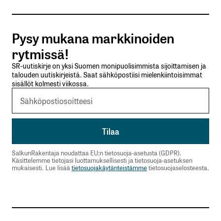
Tilaa SalkunRakentajan uutiskirje
Pysy mukana markkinoiden
Lähetä kommentti
rytmissä!
SR-uutiskirje on yksi Suomen monipuolisimmista sijoittamisen ja
talouden uutiskirjeistä. Saat sähköpostiisi mielenkiintoisimmat
sisällöt kolmesti viikossa.
SalkunRakentaja noudattaa EU:n tietosuoja-asetusta (GDPR).
Käsittelemme tietojasi luottamuksellisesti ja tietosuoja-asetuksen
mukaisesti. Lue lisää
tietosuojakäytänteistämme
tietosuojaselosteesta.