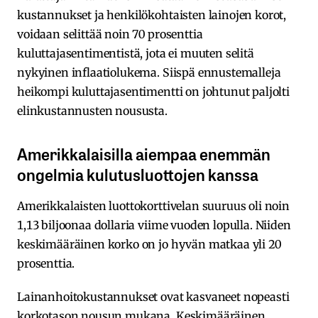
kustannukset ja henkilökohtaisten lainojen korot,
voidaan selittää noin 70 prosenttia
kuluttajasentimentistä, jota ei muuten selitä
nykyinen inflaatiolukema. Siispä ennustemalleja
heikompi kuluttajasentimentti on johtunut paljolti
elinkustannusten noususta.
Amerikkalaisilla aiempaa enemmän
ongelmia kulutusluottojen kanssa
Amerikkalaisten luottokorttivelan suuruus oli noin
1,13 biljoonaa dollaria viime vuoden lopulla. Niiden
keskimääräinen korko on jo hyvän matkaa yli 20
prosenttia.
Lainanhoitokustannukset ovat kasvaneet nopeasti
korkotason nousun mukana. Keskimääräinen