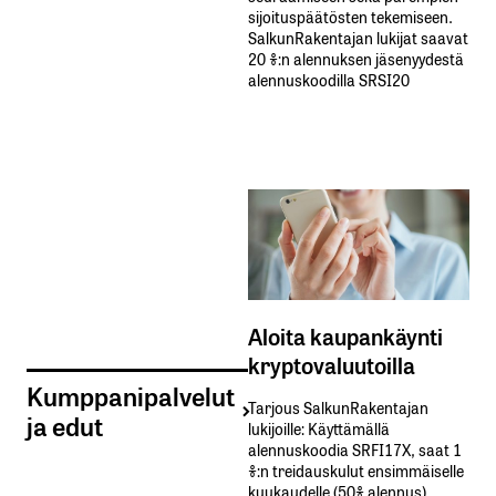
sijoituspäätösten tekemiseen.
SalkunRakentajan lukijat saavat
20 %:n alennuksen jäsenyydestä
alennuskoodilla SRSI20
Aloita kaupankäynti
kryptovaluutoilla
Kumppanipalvelut
Tarjous SalkunRakentajan
ja edut
lukijoille: Käyttämällä​ ​
alennuskoodia​ ​SRFI17X,​ ​saat​ ​1
%:n treidauskulut​ ​ensimmäiselle​ ​
kuukaudelle​ ​(50%​ ​alennus).