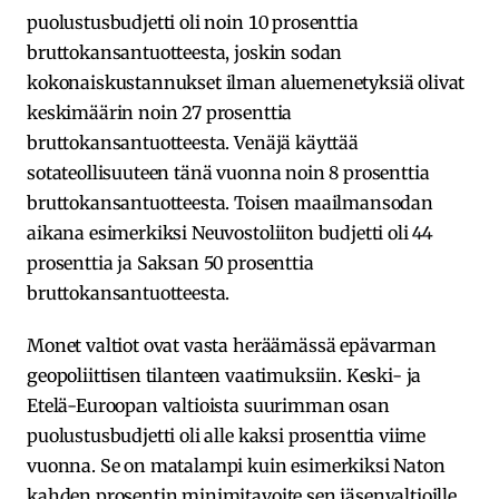
puolustusbudjetti oli noin 10 prosenttia
bruttokansantuotteesta, joskin sodan
kokonaiskustannukset ilman aluemenetyksiä olivat
keskimäärin noin 27 prosenttia
bruttokansantuotteesta. Venäjä käyttää
sotateollisuuteen tänä vuonna noin 8 prosenttia
bruttokansantuotteesta. Toisen maailmansodan
aikana esimerkiksi Neuvostoliiton budjetti oli 44
prosenttia ja Saksan 50 prosenttia
bruttokansantuotteesta.
Monet valtiot ovat vasta heräämässä epävarman
geopoliittisen tilanteen vaatimuksiin. Keski- ja
Etelä-Euroopan valtioista suurimman osan
puolustusbudjetti oli alle kaksi prosenttia viime
vuonna. Se on matalampi kuin esimerkiksi Naton
kahden prosentin minimitavoite sen jäsenvaltioille.