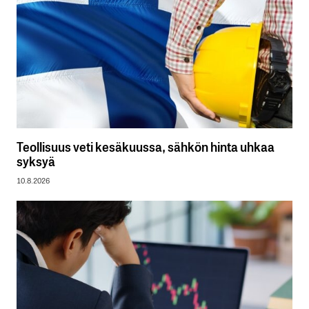
Teollisuus veti kesäkuussa, sähkön hinta uhkaa
syksyä
10.8.2026