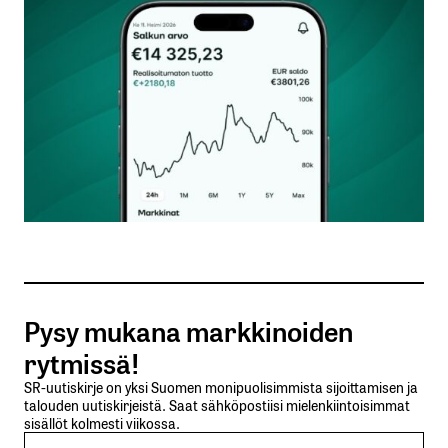
Kommentti
*
Nimesi tai nimimerkkisi
*
Sähköpostiosoitteesi
*
Tilaa SalkunRakentajan uutiskirje
Pysy mukana markkinoiden
Lähetä kommentti
rytmissä!
SR-uutiskirje on yksi Suomen monipuolisimmista sijoittamisen ja
talouden uutiskirjeistä. Saat sähköpostiisi mielenkiintoisimmat
sisällöt kolmesti viikossa.