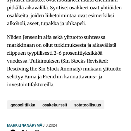
pitkällä aikavälillä. Syntiset osakkeet ovat yhtiöiden
osakkeita, joiden liiketoimintaa ovat esimerkiksi
alkoholi, aseet, tupakka ja uhkapeli.
Niiden Jensenin alfa sekä ylituotto suhteessa
markkinaan on ollut tutkimuksesta ja aikavälistä
riippuen tyypillisesti 2-6 prosenttiyksikköä
vuodessa. Tutkimuksen (Sin Stocks Revisited:
Resolving the Sin Stock Anomaly) mukaan ylituotto
selittyy Fama ja Frenchin kannattavuus- ja
investointifaktoreilla.
geopolitiikka
osakekurssit
sotateollisuus
MARKKINANÄKYMÄ
3.3.2024