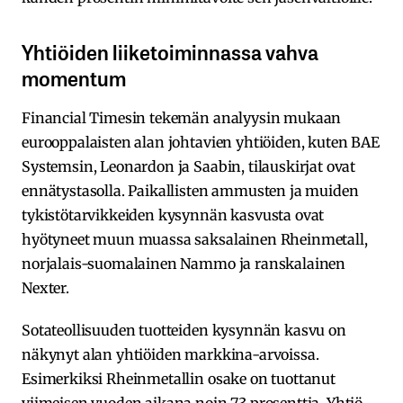
Yhtiöiden liiketoiminnassa vahva
momentum
Financial Timesin tekemän analyysin mukaan
eurooppalaisten alan johtavien yhtiöiden, kuten BAE
Systemsin, Leonardon ja Saabin, tilauskirjat ovat
ennätystasolla. Paikallisten ammusten ja muiden
tykistötarvikkeiden kysynnän kasvusta ovat
hyötyneet muun muassa saksalainen Rheinmetall,
norjalais-suomalainen Nammo ja ranskalainen
Nexter.
Sotateollisuuden tuotteiden kysynnän kasvu on
näkynyt alan yhtiöiden markkina-arvoissa.
Esimerkiksi Rheinmetallin osake on tuottanut
viimeisen vuoden aikana noin 73 prosenttia. Yhtiö