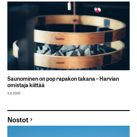
Saunominen on pop rapakon takana – Harvian
omistaja kiittää
9.8.2026
Nostot