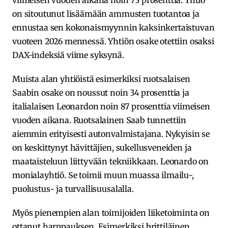
on sitoutunut lisäämään ammusten tuotantoa ja
ennustaa sen kokonaismyynnin kaksinkertaistuvan
vuoteen 2026 mennessä. Yhtiön osake otettiin osaksi
DAX-indeksiä viime syksynä.
Muista alan yhtiöistä esimerkiksi ruotsalaisen
Saabin osake on noussut noin 34 prosenttia ja
italialaisen Leonardon noin 87 prosenttia viimeisen
vuoden aikana. Ruotsalainen Saab tunnettiin
aiemmin erityisesti autonvalmistajana. Nykyisin se
on keskittynyt hävittäjien, sukellusveneiden ja
maataisteluun liittyvään tekniikkaan. Leonardo on
monialayhtiö. Se toimii muun muassa ilmailu-,
puolustus- ja turvallisuusalalla.
Myös pienempien alan toimijoiden liiketoiminta on
ottanut harppauksen. Esimerkiksi brittiläinen