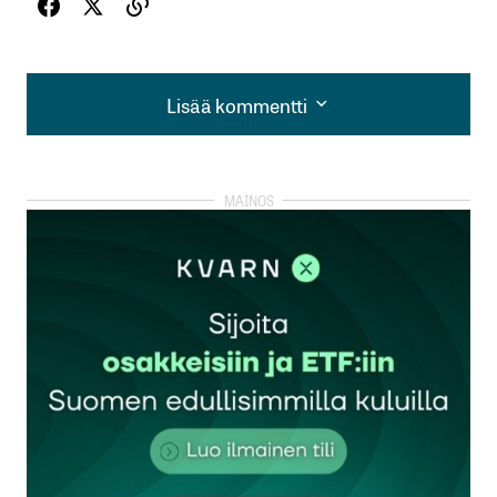
Lisää kommentti
Lisää kommentti
kirjautua
sisään
rekisteröityä
Sähköpostiosoitettasi ei julkaista.
Pakolliset
kentät on merkitty
*