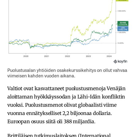
Puolustusalan yhtiöiden osakekurssikehitys on ollut vahvaa
viimeisen kahden vuoden aikana.
Valtiot ovat kasvattaneet puolustusmenoja Venäjän
aloittaman hyökkäyssodan ja Lähi-Idän konfliktin
vuoksi. Puolustusmenot olivat globaalisti viime
vuonna ennätykselliset 2,2 biljoonaa dollaria.
Euroopan osuus siitä oli 388 miljardia.
Brittiläisen tutkimuslaitoksen (International