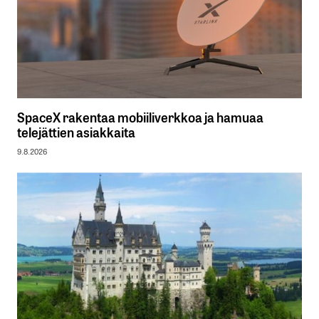
SpaceX rakentaa mobiiliverkkoa ja hamuaa
telejättien asiakkaita
9.8.2026