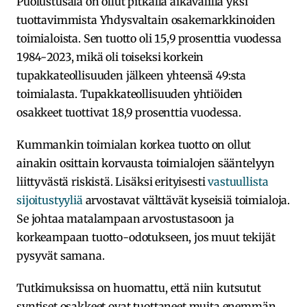
Puolustusala on ollut pitkällä aikavälillä yksi
tuottavimmista Yhdysvaltain osakemarkkinoiden
toimialoista. Sen tuotto oli 15,9 prosenttia vuodessa
1984-2023, mikä oli toiseksi korkein
tupakkateollisuuden jälkeen yhteensä 49:sta
toimialasta. Tupakkateollisuuden yhtiöiden
osakkeet tuottivat 18,9 prosenttia vuodessa.
Kummankin toimialan korkea tuotto on ollut
ainakin osittain korvausta toimialojen sääntelyyn
liittyvästä riskistä. Lisäksi erityisesti
vastuullista
sijoitustyyliä
arvostavat välttävät kyseisiä toimialoja.
Se johtaa matalampaan arvostustasoon ja
korkeampaan tuotto-odotukseen, jos muut tekijät
pysyvät samana.
Tutkimuksissa on huomattu, että niin kutsutut
syntiset osakkeet ovat tuottaneet muita enemmän