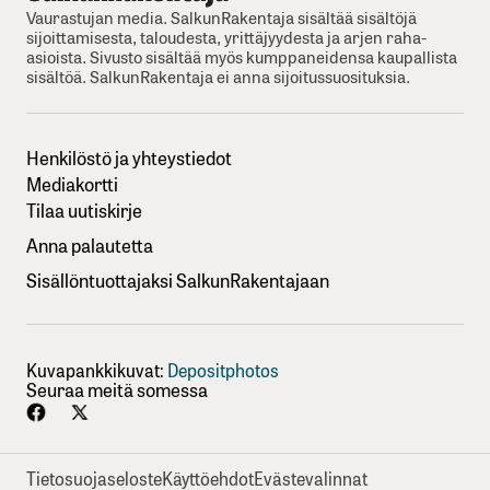
Vaurastujan media. SalkunRakentaja sisältää sisältöjä
sijoittamisesta, taloudesta, yrittäjyydesta ja arjen raha-
asioista. Sivusto sisältää myös kumppaneidensa kaupallista
sisältöä. SalkunRakentaja ei anna sijoitussuosituksia.
Henkilöstö ja yhteystiedot
Mediakortti
Tilaa uutiskirje
Anna palautetta
Sisällöntuottajaksi SalkunRakentajaan
Kuvapankkikuvat:
Depositphotos
Seuraa meitä somessa
Tietosuojaseloste
Käyttöehdot
Evästevalinnat