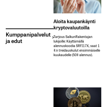
Aloita kaupankäynti
kryptovaluutoilla
Kumppanipalvelut
Tarjous SalkunRakentajan
ja edut
lukijoille: Käyttämällä​ ​
alennuskoodia​ ​SRFI17X,​ ​saat​ ​1
%:n treidauskulut​ ​ensimmäiselle​ ​
kuukaudelle​ ​(50%​ ​alennus).