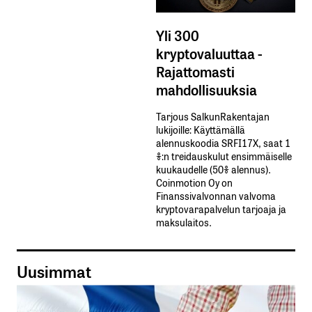
Yli 300
kryptovaluuttaa -
Rajattomasti
mahdollisuuksia
Tarjous SalkunRakentajan
lukijoille: Käyttämällä​ ​
alennuskoodia​ ​SRFI17X,​ ​saat​ ​1
%:n treidauskulut​ ​ensimmäiselle​ ​
kuukaudelle​ ​(50%​ ​alennus).
Coinmotion Oy on
Finanssivalvonnan valvoma
kryptovarapalvelun tarjoaja ja
maksulaitos.
Uusimmat