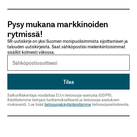
Tilaa SalkunRakentajan uutiskirje
Pysy mukana markkinoiden
Lähetä kommentti
rytmissä!
SR-uutiskirje on yksi Suomen monipuolisimmista sijoittamisen ja
talouden uutiskirjeistä. Saat sähköpostiisi mielenkiintoisimmat
sisällöt kolmesti viikossa.
SalkunRakentaja noudattaa EU:n tietosuoja-asetusta (GDPR).
Käsittelemme tietojasi luottamuksellisesti ja tietosuoja-asetuksen
mukaisesti. Lue lisää
tietosuojakäytänteistämme
tietosuojaselosteesta.