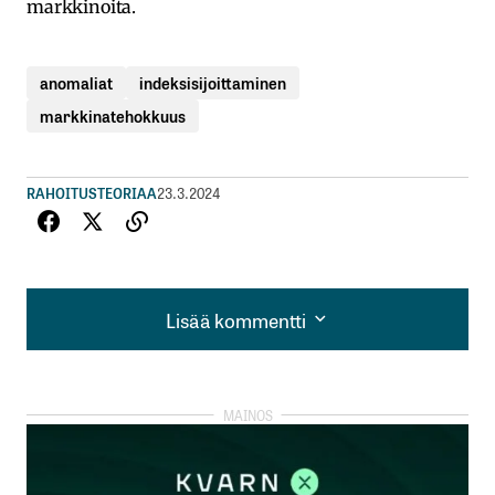
markkinoita.
anomaliat
indeksisijoittaminen
markkinatehokkuus
RAHOITUSTEORIAA
23.3.2024
Lisää kommentti
Lisää kommentti
kirjautua
sisään
rekisteröityä