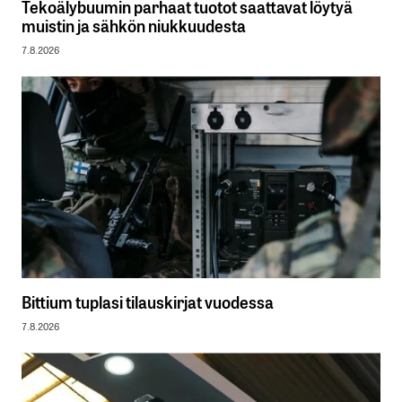
Tekoälybuumin parhaat tuotot saattavat löytyä
muistin ja sähkön niukkuudesta
7.8.2026
Bittium tuplasi tilauskirjat vuodessa
7.8.2026