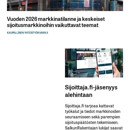
Vuoden 2026 markkinatilanne ja keskeiset
sijoitusmarkkinoihin vaikuttavat teemat
KAUPALLINEN YHTEISTYÖ
KVARN X
Sijoittaja.fi-jäsenyys
alehintaan
Sijoittaja.fi tarjoaa kattavat
työkalut ja tiedot markkinoiden
seuraamiseen sekä parempien
sijoituspäätösten tekemiseen.
SalkunRakentajan lukijat saavat