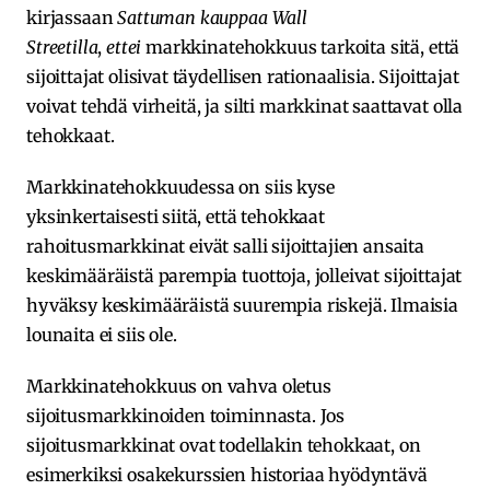
kirjassaan
Sattuman kauppaa Wall
Streetilla
,
ettei
markkinatehokkuus tarkoita sitä, että
sijoittajat olisivat täydellisen rationaalisia. Sijoittajat
voivat tehdä virheitä, ja silti markkinat saattavat olla
tehokkaat.
Markkinatehokkuudessa on siis kyse
yksinkertaisesti siitä, että tehokkaat
rahoitusmarkkinat eivät salli sijoittajien ansaita
keskimääräistä parempia tuottoja, jolleivat sijoittajat
hyväksy keskimääräistä suurempia riskejä. Ilmaisia
lounaita ei siis ole.
Markkinatehokkuus on vahva oletus
sijoitusmarkkinoiden toiminnasta. Jos
sijoitusmarkkinat ovat todellakin tehokkaat, on
esimerkiksi osakekurssien historiaa hyödyntävä