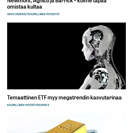
omistaa kultaa
ARVO-OSAKKEET
KAUPALLINEN YHTEISTYÖ
Temaattinen ETF myy megatrendin kasvutarinaa
KAUPALLINEN YHTEISTYÖ
KVARN X