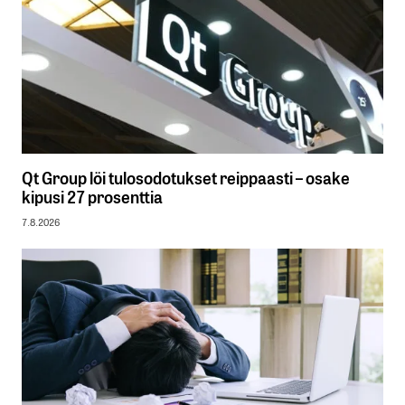
Qt Group löi tulosodotukset reippaasti – osake
kipusi 27 prosenttia
7.8.2026