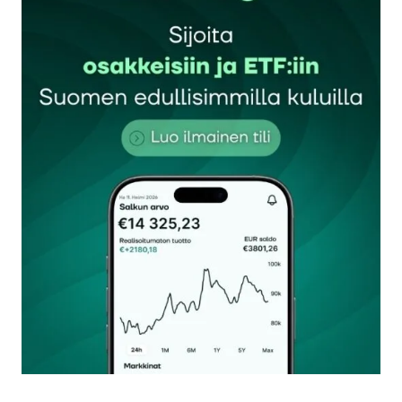
Sähköpostiosoitettasi ei julkaista.
Pakolliset
kentät on merkitty
*
Kommentti
*
Nimesi tai nimimerkkisi
*
Sähköpostiosoitteesi
*