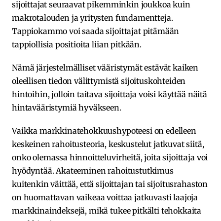
sijoittajat seuraavat pikemminkin joukkoa kuin
makrotalouden ja yritysten fundamentteja.
Tappiokammo voi saada sijoittajat pitämään
tappiollisia positioita liian pitkään.
Nämä järjestelmälliset vääristymät estävät kaiken
oleellisen tiedon välittymistä sijoituskohteiden
hintoihin, jolloin taitava sijoittaja voisi käyttää näitä
hintavääristymiä hyväkseen.
Vaikka markkinatehokkuushypoteesi on edelleen
keskeinen rahoitusteoria, keskustelut jatkuvat siitä,
onko olemassa hinnoitteluvirheitä, joita sijoittaja voi
hyödyntää. Akateeminen rahoitustutkimus
kuitenkin väittää, että sijoittajan tai sijoitusrahaston
on huomattavan vaikeaa voittaa jatkuvasti laajoja
markkinaindeksejä, mikä tukee pitkälti tehokkaita