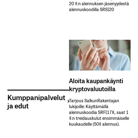
20 %:n alennuksen jäsenyydestä
alennuskoodilla SRSI20
Aloita kaupankäynti
kryptovaluutoilla
Kumppanipalvelut
Tarjous SalkunRakentajan
ja edut
lukijoille: Käyttämällä​ ​
alennuskoodia​ ​SRFI17X,​ ​saat​ ​1
%:n treidauskulut​ ​ensimmäiselle​ ​
kuukaudelle​ ​(50%​ ​alennus).