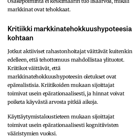
Osakepoiminta ei keskimäärin tuo lisäarvoa, mikäli
markkinat ovat tehokkaat.
Kritiikki markkinatehokkuushypoteesia
kohtaan
Jotkut aktiiviset rahastonhoitajat väittävät kuitenkin
edelleen, että tehottomuus mahdollistaa ylituotot.
Kriitikot väittävät, että
markkinatehokkuushypoteesin oletukset ovat
epärealistisia. Kriitikoiden mukaan sijoittajat
toimivat usein epärationaalisesti, ja hinnat voivat
poiketa käyvästä arvosta pitkiä aikoja.
Käyttäytymistaloustieteen mukaan sijoittajat
toimivat usein epärationaalisesti kognitiivisten
vääristymien vuoksi.