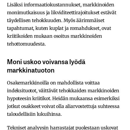
Lisäksi informaatiokustannukset, markkinoiden
monimutkaisuus ja likviditeettirajoitukset estävät
täydellisen tehokkuuden. Myös äärimmäiset
tapahtumat, kuten kuplat ja romahdukset, ovat
kriitikoiden mukaan osoitus markkinoiden
tehottomuudesta.
Moni uskoo voivansa lyödä
markkinatuoton
Osakemarkkinoilla on mahdollista voittaa
indeksituotot, väittävät tehokkaiden markkinoiden
hypoteesin kriitikot. Heidän mukaansa esimerkiksi
jotkut osakkeet voivat olla aliarvostettuja suhteessa
taloudellisiin lukuihinsa.
Tekniset analyysin harrastajat puolestaan uskovat