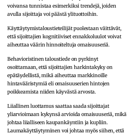
voivansa tunnistaa esimerkiksi trendejä, joiden
avulla sijoittaja voi päästä ylituottoihin.
Käyttäytymistaloustieteilijät puolestaan väittävät,
että sijoittajien kognitiiviset ennakkoluulot voivat
aiheuttaa väärin hinnoiteltuja omaisuuseriä.
Behavioristinen taloustiede on pyrkinyt
osoittamaan, että sijoittajien harkintakyky on
epätäydellistä, mikä aiheuttaa markkinoille
hintavääristymiä eli omaisuuserien hintojen
poikkeamista niiden käyvästä arvosta.
Liiallinen luottamus saattaa saada sijoittajat
yliarvioimaan kykynsä arvioida omaisuuseriä, mikä
johtaa liialliseen kaupankäyntiin ja kupliin.
Laumakäyttäytyminen voi johtaa myös siihen, että