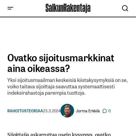
Ovatko sijoitusmarkkinat
aina oikeassa?
Yksi sijoitusmaailman keskeisiä kiistakysymyksiä on se,
voiko taitava sijoittaja saavuttaa systemaattisesti
indeksirahastoja parempia tuottoja.
Jorma Erkkilä
RAHOITUSTEORIAA
23.3.2024
0
Sijoittajia askarruttaa usein kysymys, ovatko