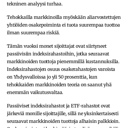
tekninen analyysi turhaa.
Tehokkailla markkinoilla myöskään aliarvostettujen
yhtiöiden osakepoiminta ei tuota suurempaa tuottoa
ilman suurempaa riskiä.
Tämän vuoksi monet sijoittajat ovat siirtyneet
passiivisiin indeksirahastoihin, jotka seuraavat
markkinoiden tuottoja pienemmillä kustannuksilla.
Indeksirahastojen osuus osakerahastojen varoista
on Yhdysvalloissa jo yli 50 prosenttia, kun
tehokkaiden markkinoiden teoria on saanut yhä
enemmän vaikutusvaltaa.
Passiiviset indeksirahastot ja ETF-rahastot ovat
järkeviä monille sijoittajille, sillä ne yksinkertaisesti
seuraavat markkinoiden tuottoja alhaisin palkkioin.