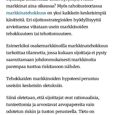
markkinat aina oikeassa? Myös rahoitusteoriassa
markkinatehokkuus
on yksi kaikkein keskeisimpiä
käsitteitä. Eri sijoitusstrategioiden hyödyllisyyttä
arvioitaessa viitataan usein markkinoiden
tehokkuuteen tai tehottomuuteen.
Esimerkiksi osakemarkkinoilla markkinatehokkuus
tarkoittaa tilannetta, jossa kukaan sijoittaja ei pysty
saavuttamaan johdonmukaisesti markkinoita
parempaa tuottoa riskitasoon nähden.
Tehokkaiden markkinoiden hypoteesi perustuu
useisiin keskeisiin oletuksiin.
Siinä oletetaan, että sijoittajat ovat rationaalisia,
tunteettomia ja arvostavat arvopapereita vain
odotetun riskin ja tuoton perusteella. Tieto on