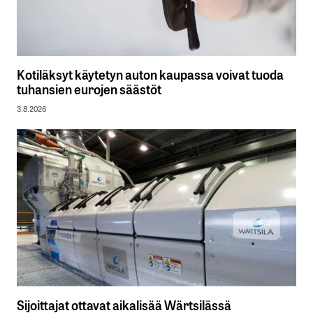
Kotiläksyt käytetyn auton kaupassa voivat tuoda
tuhansien eurojen säästöt
3.8.2026
Sijoittajat ottavat aikalisää Wärtsilässä