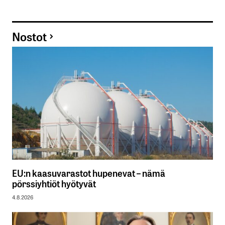
Nostot
EU:n kaasuvarastot hupenevat – nämä
pörssiyhtiöt hyötyvät
4.8.2026