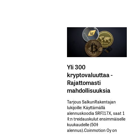
Yli 300
kryptovaluuttaa -
Rajattomasti
mahdollisuuksia
Tarjous SalkunRakentajan
lukijoille: Käyttämällä​ ​
alennuskoodia​ ​SRFI17X,​ ​saat​ ​1
%:n treidauskulut​ ​ensimmäiselle​ ​
kuukaudelle​ ​(50%​ ​
alennus).Coinmotion Oy on