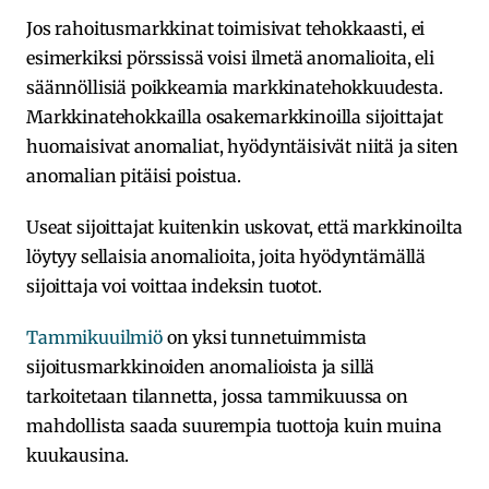
Jos rahoitusmarkkinat toimisivat tehokkaasti, ei
esimerkiksi pörssissä voisi ilmetä anomalioita, eli
säännöllisiä poikkeamia markkinatehokkuudesta.
Markkinatehokkailla osakemarkkinoilla sijoittajat
huomaisivat anomaliat, hyödyntäisivät niitä ja siten
anomalian pitäisi poistua.
Useat sijoittajat kuitenkin uskovat, että markkinoilta
löytyy sellaisia anomalioita, joita hyödyntämällä
sijoittaja voi voittaa indeksin tuotot.
Tammikuuilmiö
on yksi tunnetuimmista
sijoitusmarkkinoiden anomalioista ja sillä
tarkoitetaan tilannetta, jossa tammikuussa on
mahdollista saada suurempia tuottoja kuin muina
kuukausina.