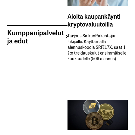
Aloita kaupankäynti
kryptovaluutoilla
Kumppanipalvelut
Tarjous SalkunRakentajan
ja edut
lukijoille: Käyttämällä​ ​
alennuskoodia​ ​SRFI17X,​ ​saat​ ​1
%:n treidauskulut​ ​ensimmäiselle​ ​
kuukaudelle​ ​(50%​ ​alennus).