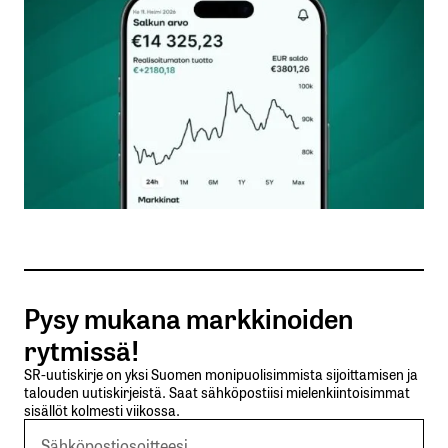
Kommentti
*
Nimesi tai nimimerkkisi
*
Sähköpostiosoitteesi
*
Tilaa SalkunRakentajan uutiskirje
Pysy mukana markkinoiden
Lähetä kommentti
rytmissä!
SR-uutiskirje on yksi Suomen monipuolisimmista sijoittamisen ja
talouden uutiskirjeistä. Saat sähköpostiisi mielenkiintoisimmat
sisällöt kolmesti viikossa.