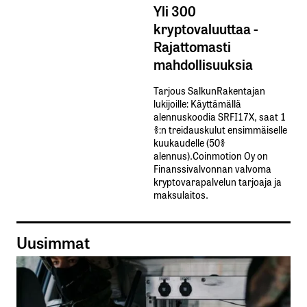
Yli 300
kryptovaluuttaa -
Rajattomasti
mahdollisuuksia
Tarjous SalkunRakentajan
lukijoille: Käyttämällä​ ​
alennuskoodia​ ​SRFI17X,​ ​saat​ ​1
%:n treidauskulut​ ​ensimmäiselle​ ​
kuukaudelle​ ​(50%​ ​
alennus).Coinmotion Oy on
Finanssivalvonnan valvoma
kryptovarapalvelun tarjoaja ja
maksulaitos.
Uusimmat