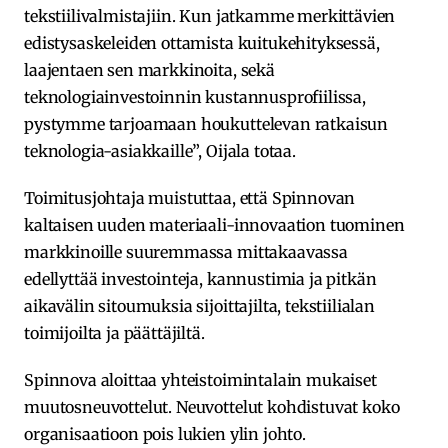
tekstiilivalmistajiin. Kun jatkamme merkittävien
edistysaskeleiden ottamista kuitukehityksessä,
laajentaen sen markkinoita, sekä
teknologiainvestoinnin kustannusprofiilissa,
pystymme tarjoamaan houkuttelevan ratkaisun
teknologia-asiakkaille”, Oijala totaa.
Toimitusjohtaja muistuttaa, että Spinnovan
kaltaisen uuden materiaali-innovaation tuominen
markkinoille suuremmassa mittakaavassa
edellyttää investointeja, kannustimia ja pitkän
aikavälin sitoumuksia sijoittajilta, tekstiilialan
toimijoilta ja päättäjiltä.
Spinnova aloittaa yhteistoimintalain mukaiset
muutosneuvottelut. Neuvottelut kohdistuvat koko
organisaatioon pois lukien ylin johto.