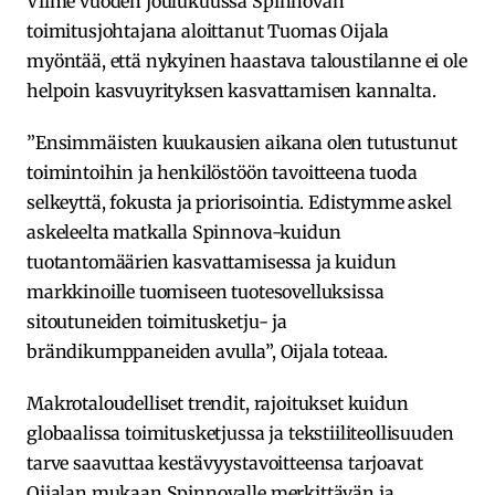
Viime vuoden joulukuussa Spinnovan
toimitusjohtajana aloittanut Tuomas Oijala
myöntää, että nykyinen haastava taloustilanne ei ole
helpoin kasvuyrityksen kasvattamisen kannalta.
”Ensimmäisten kuukausien aikana olen tutustunut
toimintoihin ja henkilöstöön tavoitteena tuoda
selkeyttä, fokusta ja priorisointia. Edistymme askel
askeleelta matkalla Spinnova-kuidun
tuotantomäärien kasvattamisessa ja kuidun
markkinoille tuomiseen tuotesovelluksissa
sitoutuneiden toimitusketju- ja
brändikumppaneiden avulla”, Oijala toteaa.
Makrotaloudelliset trendit, rajoitukset kuidun
globaalissa toimitusketjussa ja tekstiiliteollisuuden
tarve saavuttaa kestävyystavoitteensa tarjoavat
Oijalan mukaan Spinnovalle merkittävän ja