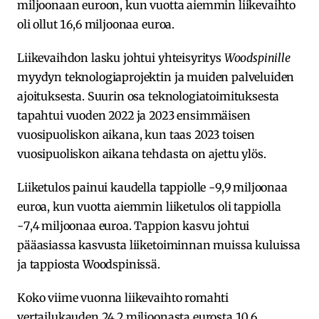
miljoonaan euroon, kun vuotta aiemmin liikevaihto
oli ollut 16,6 miljoonaa euroa.
Liikevaihdon lasku johtui yhteisyritys
Woodspinille
myydyn teknologiaprojektin ja muiden palveluiden
ajoituksesta. Suurin osa teknologiatoimituksesta
tapahtui vuoden 2022 ja 2023 ensimmäisen
vuosipuoliskon aikana, kun taas 2023 toisen
vuosipuoliskon aikana tehdasta on ajettu ylös.
Liiketulos painui kaudella tappiolle -9,9 miljoonaa
euroa, kun vuotta aiemmin liiketulos oli tappiolla
-7,4 miljoonaa euroa. Tappion kasvu johtui
pääasiassa kasvusta liiketoiminnan muissa kuluissa
ja tappiosta Woodspinissä.
Koko viime vuonna liikevaihto romahti
vertailukauden 24,2 miljoonasta eurosta 10,6