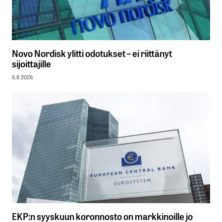
Novo Nordisk ylitti odotukset – ei riittänyt
sijoittajille
6.8.2026
EKP:n syyskuun koronnosto on markkinoille jo