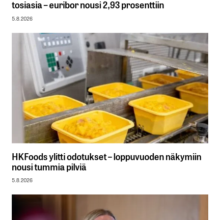
tosiasia – euribor nousi 2,93 prosenttiin
5.8.2026
HKFoods ylitti odotukset – loppuvuoden näkymiin
nousi tummia pilviä
5.8.2026