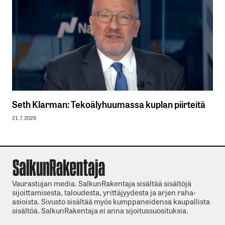
Seth Klarman: Tekoälyhuumassa kuplan piirteitä
21.7.2026
Vaurastujan media. SalkunRakentaja sisältää sisältöjä
sijoittamisesta, taloudesta, yrittäjyydesta ja arjen raha-
asioista. Sivusto sisältää myös kumppaneidensa kaupallista
sisältöä. SalkunRakentaja ei anna sijoitussuosituksia.