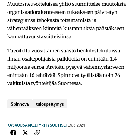
Muutosneuvotteluissa yhtiö suunnittelee muutoksia
organisaatiorakenteeseen tukeakseen päivitetyn
strategiansa tehokasta toteuttamista ja
vähentääkseen kiinteitä kustannuksia päästäkseen
kannattavuustavoitteisiinsa.
Tavoiteltu vuosittainen säästö henkilöstökuluissa
ilman osakepohjaisia palkkioita on enintään 1,4
miljoonaa euroa. Arvioitu pysyvä vähennystarve on
enintään 16 tehtävää. Spinnova työllistää noin 76
vakituista työntekijää Suomessa.
Spinnova
tulospettymys
KASVUOSAKKEET
YRITYSUUTISET
15.3.2024