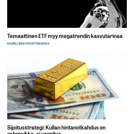
Temaattinen ETF myy megatrendin kasvutarinaa
KAUPALLINEN YHTEISTYÖ
KVARN X
Sijoitusstrategi: Kullan hintanotkahdus on
ostopaikka, ei varoitus