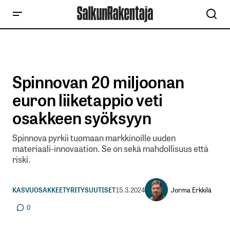
Spinnovan 20 miljoonan
euron liiketappio veti
osakkeen syöksyyn
Spinnova pyrkii tuomaan markkinoille uuden
materiaali-innovaation. Se on sekä mahdollisuus että
riski.
Jorma Erkkilä
KASVUOSAKKEET
YRITYSUUTISET
15.3.2024
0