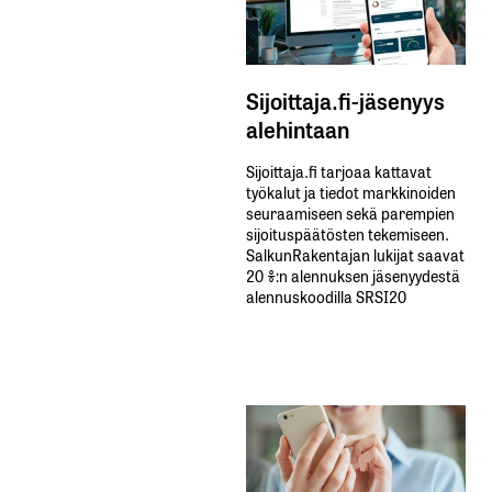
Sijoittaja.fi-jäsenyys
alehintaan
Sijoittaja.fi tarjoaa kattavat
työkalut ja tiedot markkinoiden
seuraamiseen sekä parempien
sijoituspäätösten tekemiseen.
SalkunRakentajan lukijat saavat
20 %:n alennuksen jäsenyydestä
alennuskoodilla SRSI20