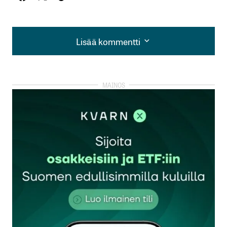
Lisää kommentti
Lisää kommentti
kirjautua
sisään
rekisteröityä
Sähköpostiosoitettasi ei julkaista.
Pakolliset
kentät on merkitty
*