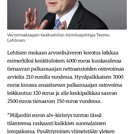
Veronmaksajain keskusliiton toimitusjohtaja Teemu
Lehtinen.
Lehtisen mukaan arvonlisäveron korotus leikkaa
esimerkiksi keskituloisen 4000 euroa kuukaudessa
tienaavan palkansaajan nettoansioiden ostovoimaa
arviolta 210 eurolla vuodessa. Hyväpalkkaisen 7000
euroa kuussa ansaitsevan palkansaajan ostovoima
leikkautuu 320 euroa ja alle keskipalkkaa saavan
2500 euroa tienaavan 150 euroa vuodessa.
”Miljardin euron alv-kiristys tuntuu tässä
tilanteessa raskaasti kaikkien suomalaisten
lompakossa. Pysähtyminen viimeistään yleisen