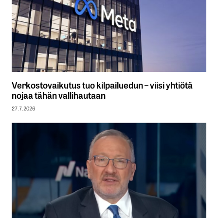
Verkostovaikutus tuo kilpailuedun – viisi yhtiötä
nojaa tähän vallihautaan
27.7.2026