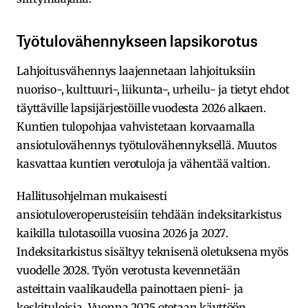
Työtulovähennykseen lapsikorotus
Lahjoitusvähennys laajennetaan lahjoituksiin
nuoriso-, kulttuuri-, liikunta-, urheilu- ja tietyt ehdot
täyttäville lapsijärjestöille vuodesta 2026 alkaen.
Kuntien tulopohjaa vahvistetaan korvaamalla
ansiotulovähennys työtulovähennyksellä. Muutos
kasvattaa kuntien verotuloja ja vähentää valtion.
Hallitusohjelman mukaisesti
ansiotuloveroperusteisiin tehdään indeksitarkistus
kaikilla tulotasoilla vuosina 2026 ja 2027.
Indeksitarkistus sisältyy teknisenä oletuksena myös
vuodelle 2028. Työn verotusta kevennetään
asteittain vaalikaudella painottaen pieni- ja
keskituloisia. Vuonna 2025 otetaan käyttöön