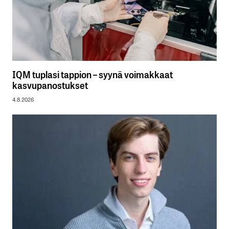
IQM tuplasi tappion – syynä voimakkaat
kasvupanostukset
4.8.2026