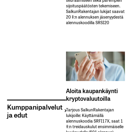
sijoituspäätösten tekemiseen.
SalkunRakentajan lukijat saavat
20 %:n alennuksen jäsenyydestä
alennuskoodilla SRSI20
Aloita kaupankäynti
kryptovaluutoilla
Kumppanipalvelut
Tarjous SalkunRakentajan
ja edut
lukijoille: Käyttämällä​ ​
alennuskoodia​ ​SRFI17X,​ ​saat​ ​1
%:n treidauskulut​ ​ensimmäiselle​ ​
kuukaudelle​ ​(50%​ ​alennus).