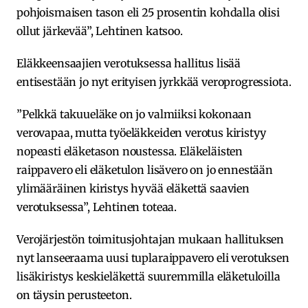
pohjoismaisen tason eli 25 prosentin kohdalla olisi
ollut järkevää”, Lehtinen katsoo.
Eläkkeensaajien verotuksessa hallitus lisää
entisestään jo nyt erityisen jyrkkää veroprogressiota.
”Pelkkä takuueläke on jo valmiiksi kokonaan
verovapaa, mutta työeläkkeiden verotus kiristyy
nopeasti eläketason noustessa. Eläkeläisten
raippavero eli eläketulon lisävero on jo ennestään
ylimääräinen kiristys hyvää eläkettä saavien
verotuksessa”, Lehtinen toteaa.
Verojärjestön toimitusjohtajan mukaan hallituksen
nyt lanseeraama uusi tuplaraippavero eli verotuksen
lisäkiristys keskieläkettä suuremmilla eläketuloilla
on täysin perusteeton.