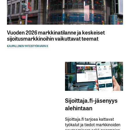
Vuoden 2026 markkinatilanne ja keskeiset
sijoitusmarkkinoihin vaikuttavat teemat
KAUPALLINEN YHTEISTYÖ
KVARN X
Sijoittaja.fi-jäsenyys
alehintaan
Sijoittaja.fi tarjoaa kattavat
työkalut ja tiedot markkinoiden
seuraamiseen sekä parempien