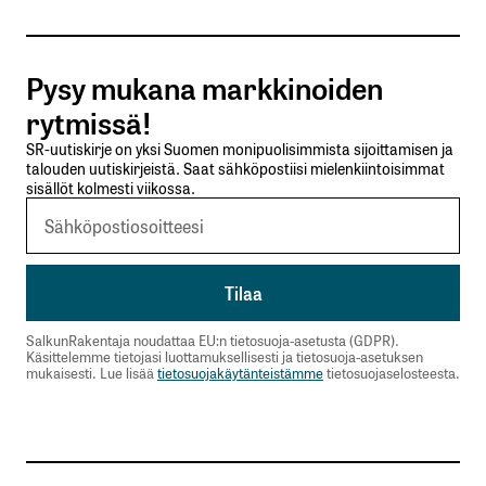
Tilaa SalkunRakentajan uutiskirje
Pysy mukana markkinoiden
Lähetä kommentti
rytmissä!
SR-uutiskirje on yksi Suomen monipuolisimmista sijoittamisen ja
talouden uutiskirjeistä. Saat sähköpostiisi mielenkiintoisimmat
sisällöt kolmesti viikossa.
SalkunRakentaja noudattaa EU:n tietosuoja-asetusta (GDPR).
Käsittelemme tietojasi luottamuksellisesti ja tietosuoja-asetuksen
mukaisesti. Lue lisää
tietosuojakäytänteistämme
tietosuojaselosteesta.