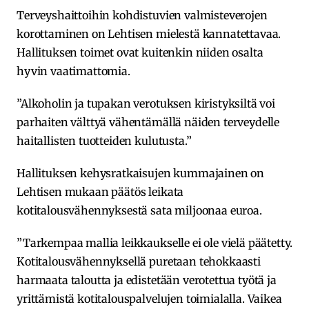
Terveyshaittoihin kohdistuvien valmisteverojen
korottaminen on Lehtisen mielestä kannatettavaa.
Hallituksen toimet ovat kuitenkin niiden osalta
hyvin vaatimattomia.
”Alkoholin ja tupakan verotuksen kiristyksiltä voi
parhaiten välttyä vähentämällä näiden terveydelle
haitallisten tuotteiden kulutusta.”
Hallituksen kehysratkaisujen kummajainen on
Lehtisen mukaan päätös leikata
kotitalousvähennyksestä sata miljoonaa euroa.
”Tarkempaa mallia leikkaukselle ei ole vielä päätetty.
Kotitalousvähennyksellä puretaan tehokkaasti
harmaata taloutta ja edistetään verotettua työtä ja
yrittämistä kotitalouspalvelujen toimialalla. Vaikea