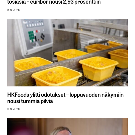
tosiasia – euribor nousi 2,93 prosenttiin
5.8.2026
HKFoods ylitti odotukset – loppuvuoden näkymiin
nousi tummia pilviä
5.8.2026