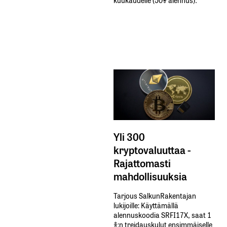
Yli 300
kryptovaluuttaa -
Rajattomasti
mahdollisuuksia
Tarjous SalkunRakentajan
lukijoille: Käyttämällä​ ​
alennuskoodia​ ​SRFI17X,​ ​saat​ ​1
%:n treidauskulut​ ​ensimmäiselle​ ​