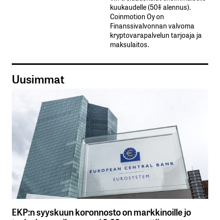
kuukaudelle​ ​(50%​ ​alennus).
Coinmotion Oy on
Finanssivalvonnan valvoma
kryptovarapalvelun tarjoaja ja
maksulaitos.
Uusimmat
EKP:n syyskuun koronnosto on markkinoille jo