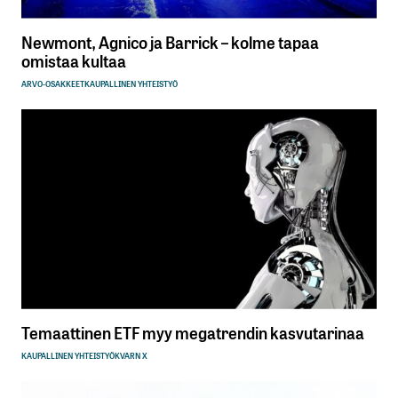
Newmont, Agnico ja Barrick – kolme tapaa
omistaa kultaa
ARVO-OSAKKEET
KAUPALLINEN YHTEISTYÖ
Temaattinen ETF myy megatrendin kasvutarinaa
KAUPALLINEN YHTEISTYÖ
KVARN X