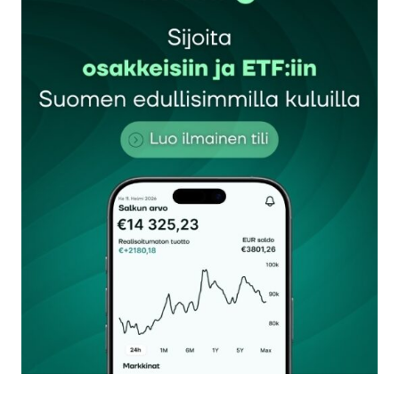
Sähköpostiosoitettasi ei julkaista.
Pakolliset
kentät on merkitty
*
Kommentti
*
Nimesi tai nimimerkkisi
*
Sähköpostiosoitteesi
*