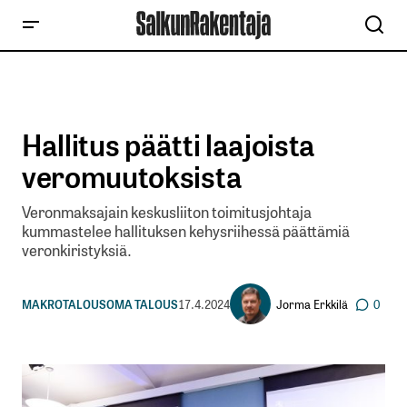
Hallitus päätti laajoista
veromuutoksista
Veronmaksajain keskusliiton toimitusjohtaja
kummastelee hallituksen kehysriihessä päättämiä
veronkiristyksiä.
Jorma Erkkilä
MAKROTALOUS
OMA TALOUS
17.4.2024
0