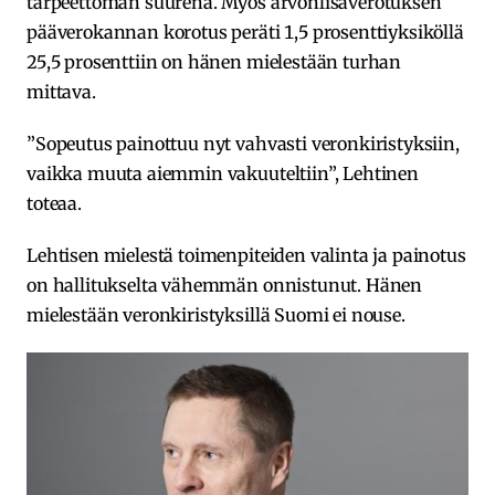
tarpeettoman suurena. Myös arvonlisäverotuksen
pääverokannan korotus peräti 1,5 prosenttiyksiköllä
25,5 prosenttiin on hänen mielestään turhan
mittava.
”Sopeutus painottuu nyt vahvasti veronkiristyksiin,
vaikka muuta aiemmin vakuuteltiin”, Lehtinen
toteaa.
Lehtisen mielestä toimenpiteiden valinta ja painotus
on hallitukselta vähemmän onnistunut. Hänen
mielestään veronkiristyksillä Suomi ei nouse.