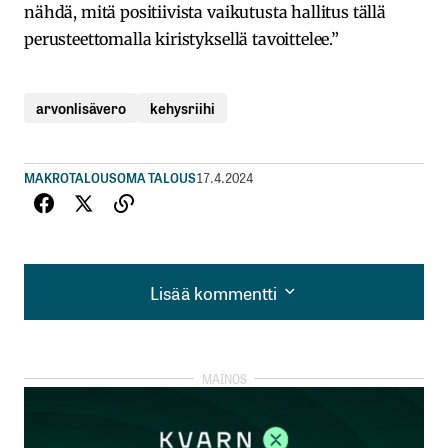
nähdä, mitä positiivista vaikutusta hallitus tällä
perusteettomalla kiristyksellä tavoittelee.”
arvonlisävero
kehysriihi
MAKROTALOUS
OMA TALOUS
17.4.2024
Lisää kommentti
Lisää kommentti
kirjautua
sisään
rekisteröityä