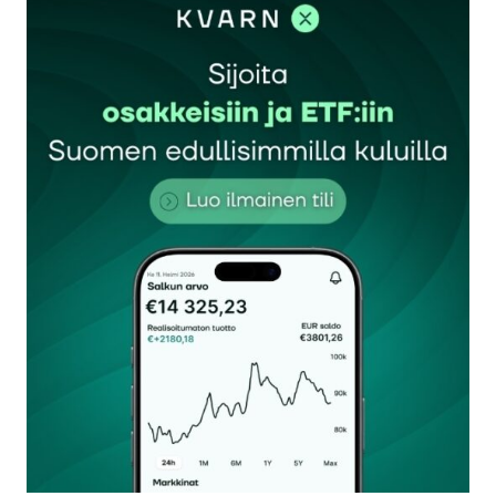
sisään
rekisteröityä
Sähköpostiosoitettasi ei julkaista.
Pakolliset
kentät on merkitty
*
Kommentti
*
Nimesi tai nimimerkkisi
*
Sähköpostiosoitteesi
*