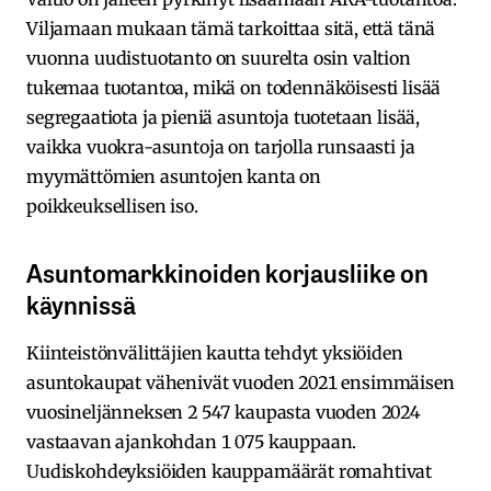
Viljamaan mukaan tämä tarkoittaa sitä, että tänä
vuonna uudistuotanto on suurelta osin valtion
tukemaa tuotantoa, mikä on todennäköisesti lisää
segregaatiota ja pieniä asuntoja tuotetaan lisää,
vaikka vuokra-asuntoja on tarjolla runsaasti ja
myymättömien asuntojen kanta on
poikkeuksellisen iso.
Asuntomarkkinoiden korjausliike on
käynnissä
Kiinteistönvälittäjien kautta tehdyt yksiöiden
asuntokaupat vähenivät vuoden 2021 ensimmäisen
vuosineljänneksen 2 547 kaupasta vuoden 2024
vastaavan ajankohdan 1 075 kauppaan.
Uudiskohdeyksiöiden kauppamäärät romahtivat