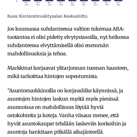
Kuva: Kiinteistönvälitysalan Keskusliitto.
Jos kuumassa suhdanteessa valtion tukemaa ARA-
tuotantoa ei olisi pidetty elvytystasoilla, nyt heikossa
suhdanteessa elvyttämisellä olisi enemmän
mahdollisuuksia ja tehoa.
Markkinat korjaavat ylitarjonnan tuoman haasteen,
mikä tarkoittaa hintojen sopeutumista.
”Asuntomarkkinoilla on korjausliike käynnissä, ja
asuntojen hintojen laskun myötä myös pienissä
asunnoissa on mahdollisuus löytää hyviä
ostokohteita ja koteja. Vanha viisaus menee, että
hyvät asuntokaupat tehdään laskeviin korkoihin ja
asuntoja hankitaan pitkällä aikajänteellä.