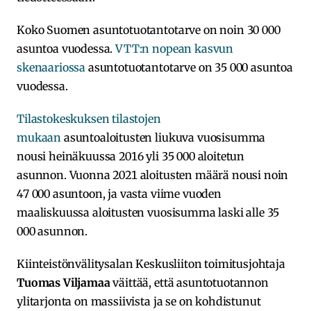
Koko Suomen asuntotuotantotarve on noin 30 000
asuntoa vuodessa.
VTT:n nopean kasvun
skenaariossa
asuntotuotantotarve on 35 000 asuntoa
vuodessa.
Tilastokeskuksen tilastojen
mukaan
asuntoaloitusten liukuva vuosisumma
nousi heinäkuussa 2016 yli 35 000 aloitetun
asunnon. Vuonna 2021 aloitusten määrä nousi noin
47 000 asuntoon, ja vasta viime vuoden
maaliskuussa aloitusten vuosisumma laski alle 35
000 asunnon.
Kiinteistönvälitysalan Keskusliiton toimitusjohtaja
Tuomas Viljamaa
väittää, että asuntotuotannon
ylitarjonta on massiivista ja se on kohdistunut