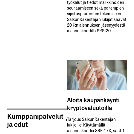
työkalut ja tiedot markkinoiden
seuraamiseen sekä parempien
sijoituspäätösten tekemiseen.
SalkunRakentajan lukijat saavat
20 %:n alennuksen jäsenyydestä
alennuskoodilla SRSI20
Aloita kaupankäynti
kryptovaluutoilla
Kumppanipalvelut
Tarjous SalkunRakentajan
ja edut
lukijoille: Käyttämällä​ ​
alennuskoodia​ ​SRFI17X,​ ​saat​ ​1