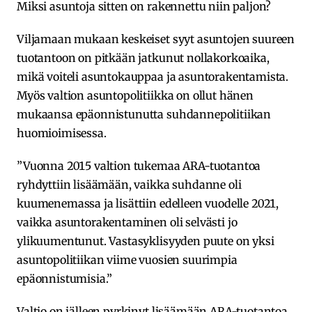
Miksi asuntoja sitten on rakennettu niin paljon?
Viljamaan mukaan keskeiset syyt asuntojen suureen
tuotantoon on pitkään jatkunut nollakorkoaika,
mikä voiteli asuntokauppaa ja asuntorakentamista.
Myös valtion asuntopolitiikka on ollut hänen
mukaansa epäonnistunutta suhdannepolitiikan
huomioimisessa.
”Vuonna 2015 valtion tukemaa ARA-tuotantoa
ryhdyttiin lisäämään, vaikka suhdanne oli
kuumenemassa ja lisättiin edelleen vuodelle 2021,
vaikka asuntorakentaminen oli selvästi jo
ylikuumentunut. Vastasyklisyyden puute on yksi
asuntopolitiikan viime vuosien suurimpia
epäonnistumisia.”
Valtio on jälleen pyrkinyt lisäämään ARA-tuotantoa.