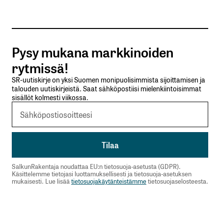
Tilaa SalkunRakentajan uutiskirje
Pysy mukana markkinoiden
Lähetä kommentti
rytmissä!
SR-uutiskirje on yksi Suomen monipuolisimmista sijoittamisen ja
talouden uutiskirjeistä. Saat sähköpostiisi mielenkiintoisimmat
sisällöt kolmesti viikossa.
SalkunRakentaja noudattaa EU:n tietosuoja-asetusta (GDPR).
Käsittelemme tietojasi luottamuksellisesti ja tietosuoja-asetuksen
mukaisesti. Lue lisää
tietosuojakäytänteistämme
tietosuojaselosteesta.