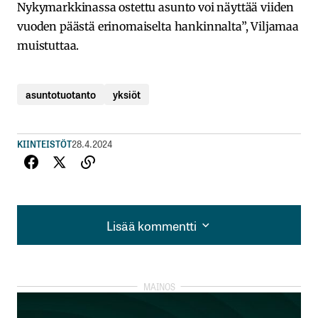
Nykymarkkinassa ostettu asunto voi näyttää viiden
vuoden päästä erinomaiselta hankinnalta”, Viljamaa
muistuttaa.
asuntotuotanto
yksiöt
KIINTEISTÖT
28.4.2024
Lisää kommentti
Lisää kommentti
kirjautua