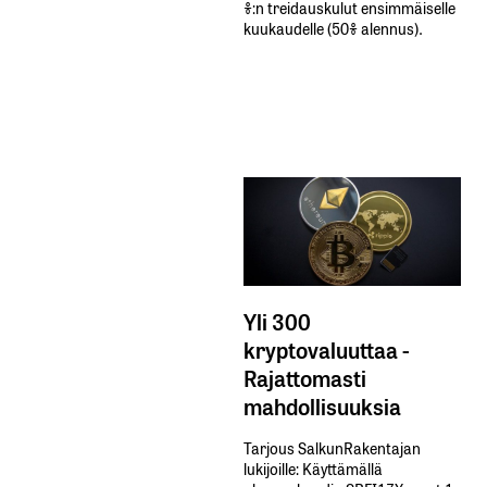
%:n treidauskulut​ ​ensimmäiselle​ ​
kuukaudelle​ ​(50%​ ​alennus).
Yli 300
kryptovaluuttaa -
Rajattomasti
mahdollisuuksia
Tarjous SalkunRakentajan
lukijoille: Käyttämällä​ ​