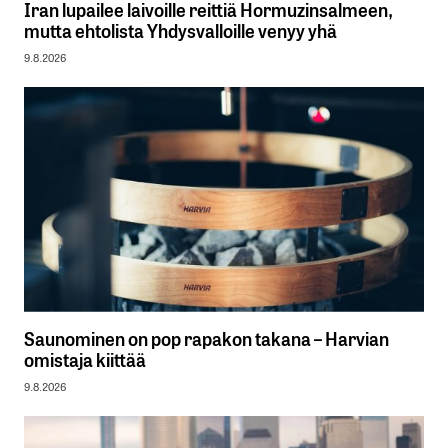
Iran lupailee laivoille reittiä Hormuzinsalmeen,
mutta ehtolista Yhdysvalloille venyy yhä
9.8.2026
Saunominen on pop rapakon takana – Harvian
omistaja kiittää
9.8.2026