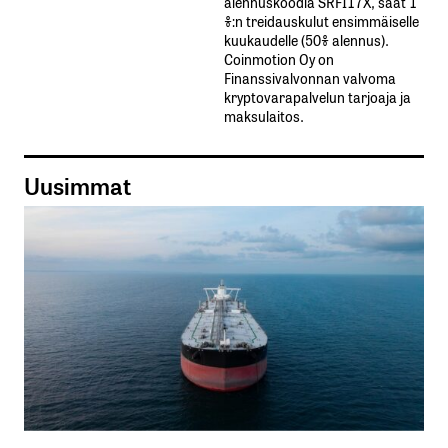
alennuskoodia​ ​SRFI17X,​ ​saat​ ​1
%:n treidauskulut​ ​ensimmäiselle​ ​
kuukaudelle​ ​(50%​ ​alennus).
Coinmotion Oy on
Finanssivalvonnan valvoma
kryptovarapalvelun tarjoaja ja
maksulaitos.
Uusimmat