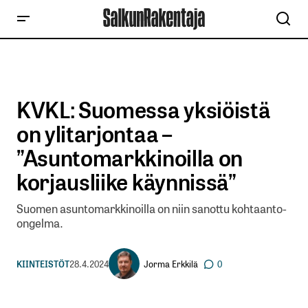
KVKL: Suomessa yksiöistä
on ylitarjontaa –
”Asuntomarkkinoilla on
korjausliike käynnissä”
Suomen asuntomarkkinoilla on niin sanottu kohtaanto-
ongelma.
Jorma Erkkilä
KIINTEISTÖT
28.4.2024
0