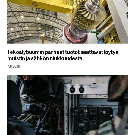
Tekoälybuumin parhaat tuotot saattavat löytyä
muistin ja sähkön niukkuudesta
7.8.2026