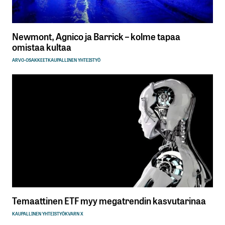
Newmont, Agnico ja Barrick – kolme tapaa
omistaa kultaa
ARVO-OSAKKEET
KAUPALLINEN YHTEISTYÖ
Temaattinen ETF myy megatrendin kasvutarinaa
KAUPALLINEN YHTEISTYÖ
KVARN X