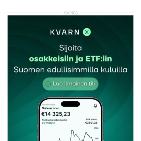
kirjautua
sisään
rekisteröityä
Sähköpostiosoitettasi ei julkaista.
Pakolliset
kentät on merkitty
*
Kommentti
*