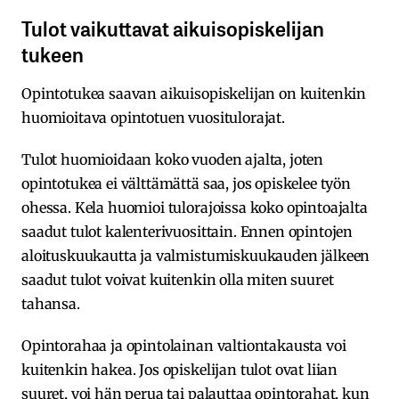
Tulot vaikuttavat aikuisopiskelijan
tukeen
Opintotukea saavan aikuisopiskelijan on kuitenkin
huomioitava opintotuen vuositulorajat.
Tulot huomioidaan koko vuoden ajalta, joten
opintotukea ei välttämättä saa, jos opiskelee työn
ohessa. Kela huomioi tulorajoissa koko opintoajalta
saadut tulot kalenterivuosittain. Ennen opintojen
aloituskuukautta ja valmistumiskuukauden jälkeen
saadut tulot voivat kuitenkin olla miten suuret
tahansa.
Opintorahaa ja opintolainan valtiontakausta voi
kuitenkin hakea. Jos opiskelijan tulot ovat liian
suuret, voi hän perua tai palauttaa opintorahat, kun