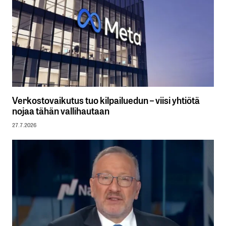
Verkostovaikutus tuo kilpailuedun – viisi yhtiötä
nojaa tähän vallihautaan
27.7.2026