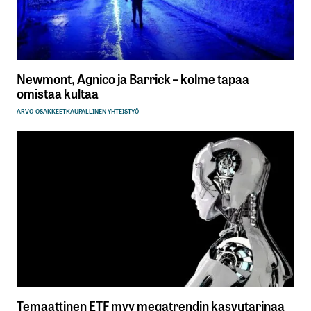
Newmont, Agnico ja Barrick – kolme tapaa
omistaa kultaa
ARVO-OSAKKEET
KAUPALLINEN YHTEISTYÖ
Temaattinen ETF myy megatrendin kasvutarinaa