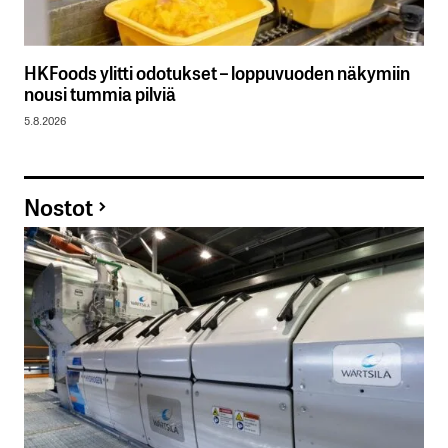
HKFoods ylitti odotukset – loppuvuoden näkymiin
nousi tummia pilviä
5.8.2026
Nostot