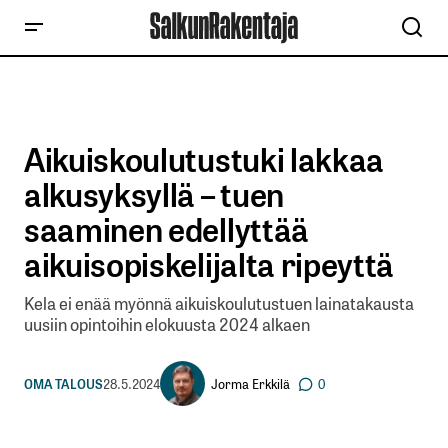
Aikuiskoulutustuki lakkaa
alkusyksyllä – tuen
saaminen edellyttää
aikuisopiskelijalta ripeyttä
Kela ei enää myönnä aikuiskoulutustuen lainatakausta
uusiin opintoihin elokuusta 2024 alkaen
Jorma Erkkilä
OMA TALOUS
28.5.2024
0