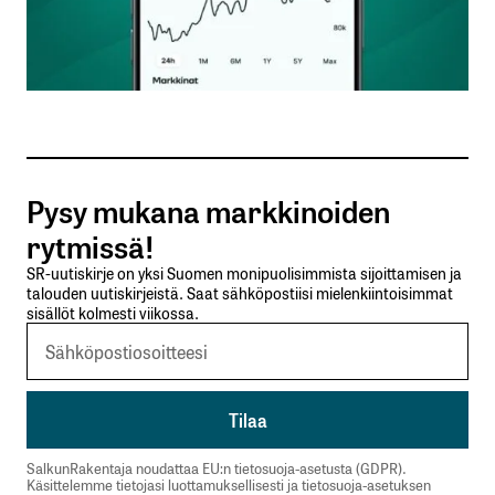
Nimesi tai nimimerkkisi
*
Sähköpostiosoitteesi
*
Tilaa SalkunRakentajan uutiskirje
Pysy mukana markkinoiden
Lähetä kommentti
rytmissä!
SR-uutiskirje on yksi Suomen monipuolisimmista sijoittamisen ja
talouden uutiskirjeistä. Saat sähköpostiisi mielenkiintoisimmat
sisällöt kolmesti viikossa.
SalkunRakentaja noudattaa EU:n tietosuoja-asetusta (GDPR).
Käsittelemme tietojasi luottamuksellisesti ja tietosuoja-asetuksen