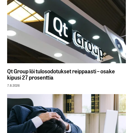
Qt Group löi tulosodotukset reippaasti – osake
kipusi 27 prosenttia
7.8.2026