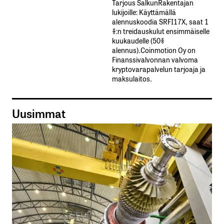
Tarjous SalkunRakentajan
lukijoille: Käyttämällä​ ​
alennuskoodia​ ​SRFI17X,​ ​saat​ ​1
%:n treidauskulut​ ​ensimmäiselle​ ​
kuukaudelle​ ​(50%​ ​
alennus).Coinmotion Oy on
Finanssivalvonnan valvoma
kryptovarapalvelun tarjoaja ja
maksulaitos.
Uusimmat