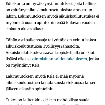
Eduskunta on hyväksynyt muutokset, joita hallitus
on esittänyt aikuiskoulutusetuuksista annettuun
lakiin. Lakimuutoksen myötä aikuiskoulutustukea ei
myönnetä uusiin opintoihin enää kuluvan vuoden
elokuun alusta alkaen.
Tähän asti palkansaaja tai yrittäjä on voinut hakea
aikuiskoulutustukea Työllisyysrahastolta.
Aikuiskoulutustukea saavalla opiskelijalla on ollut
lisäksi oikeus
opintolainan valtiontakaukseen
, jonka
on myöntänyt Kela.
Lakimuutoksen myötä Kela ei enää myönnä
aikuiskoulutustuen lainatakausta elokuussa tai sen
jälkeen alkaviin opintoihin.
Tukea on kuitenkin edelleen mahdollista saada