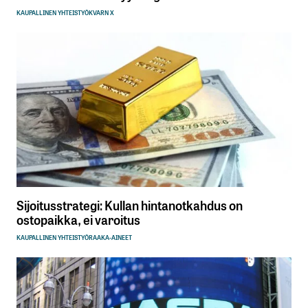
KAUPALLINEN YHTEISTYÖ
KVARN X
Sijoitusstrategi: Kullan hintanotkahdus on
ostopaikka, ei varoitus
KAUPALLINEN YHTEISTYÖ
RAAKA-AINEET