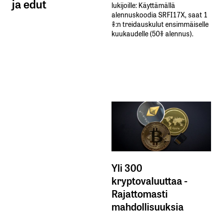
ja edut
lukijoille: Käyttämällä​ ​
alennuskoodia​ ​SRFI17X,​ ​saat​ ​1
%:n treidauskulut​ ​ensimmäiselle​ ​
kuukaudelle​ ​(50%​ ​alennus).
Yli 300
kryptovaluuttaa -
Rajattomasti
mahdollisuuksia