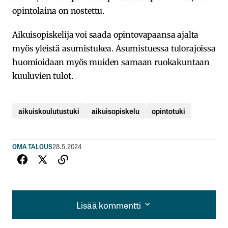
opintolaina on nostettu.
Aikuisopiskelija voi saada opintovapaansa ajalta
myös yleistä asumistukea. Asumistuessa tulorajoissa
huomioidaan myös muiden samaan ruokakuntaan
kuuluvien tulot.
aikuiskoulutustuki
aikuisopiskelu
opintotuki
OMA TALOUS
28.5.2024
Lisää kommentti
Lisää kommentti