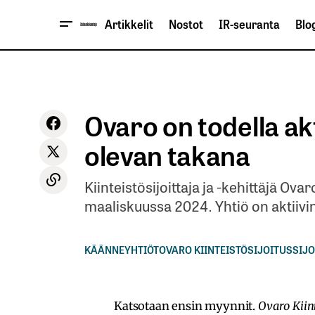
Artikkelit
Nostot
IR-seuranta
Blog
Ovaro on todella ak
olevan takana
Kiinteistösijoittaja ja -kehittäjä Ov
maaliskuussa 2024. Yhtiö on aktiivi
KÄÄNNEYHTIÖT
OVARO KIINTEISTÖSIJOITUS
SIJO
Katsotaan ensin myynnit.
Ovaro Kiint