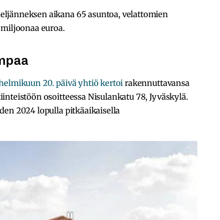
ljänneksen aikana 65 asuntoa, velattomien
 miljoonaa euroa.
empaa
helmikuun 20. päivä yhtiö kertoi
rakennuttavansa
inteistöön osoitteessa Nisulankatu 78, Jyväskylä.
en 2024 lopulla pitkäaikaisella