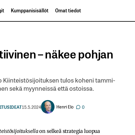
it
Kumppanisisällöt
Omat tiedot
tiivinen – näkee pohjan
aro Kiinteistösijoituksen tulos koheni tammi-
nen sekä myynneissä että ostoissa.
Henri Elo
ITUSIDEAT
15.5.2024
0
eistösijoituksella
on selkeä strategia luopua