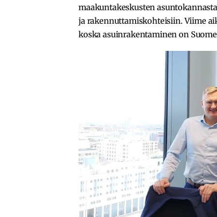
maakuntakeskusten asuntokannasta j
ja rakennuttamiskohteisiin. Viime ai
koska asuinrakentaminen on Suomen