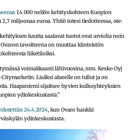
aneensa
14 000 neliön kehityskohteen Kuopion
,7 miljoonaa euroa. Yhtiö totesi tiedotteessa, ote:
ökehityksen kautta saatavat tuotot ovat arviolta noin
Ovaron tavoitteena on muuttaa kiinteistön
okohteesta liiketiloiksi.
tymässä voimakkaasti lähivuosina, mm. Kesko Oyj
itymarketin. Lisäksi alueelle on tullut ja on
joita. Haapaniemi sijaitsee hyvien kulkuyhteyksien
Kuopion ydinkeskustasta.”
iedotettiin 24.4.2024
, kun Ovaro hankki
yväskylän ydinkeskustasta.