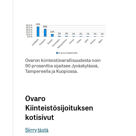
Ovaron kiinteistövarallisuudesta noin
90 prosenttia sijaitsee Jyväskylässä,
Tampereella ja Kuopiossa.
Ovaro
Kiinteistösijoituksen
kotisivut
Siirry tästä