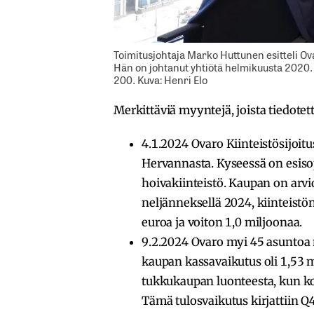
Toimitusjohtaja Marko Huttunen esitteli Ov
Hän on johtanut yhtiötä helmikuusta 2020. T
200. Kuva: Henri Elo
Merkittäviä myyntejä, joista tiedotett
4.1.2024 Ovaro Kiinteistösijo
Hervannasta.
Kyseessä on esiso
hoivakiinteistö. Kaupan on arvio
neljänneksellä 2024, kiinteist
euroa ja voiton 1,0 miljoonaa.
9.2.2024 Ovaro myi 45 asuntoa
kaupan kassavaikutus oli 1,53 m
tukkukaupan luonteesta, kun koh
Tämä tulosvaikutus kirjattiin 