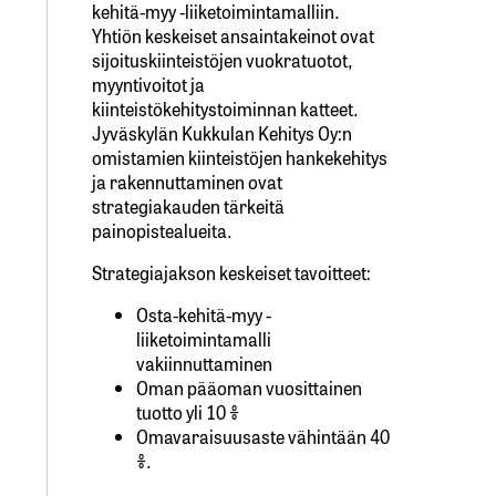
kehitä-myy -liiketoimintamalliin.
Yhtiön keskeiset ansaintakeinot ovat
sijoituskiinteistöjen vuokratuotot,
myyntivoitot ja
kiinteistökehitystoiminnan katteet.
Jyväskylän Kukkulan Kehitys Oy:n
omistamien kiinteistöjen hankekehitys
ja rakennuttaminen ovat
strategiakauden tärkeitä
painopistealueita.
Strategiajakson keskeiset tavoitteet:
Osta-kehitä-myy -
liiketoimintamalli
vakiinnuttaminen
Oman pääoman vuosittainen
tuotto yli 10 %
Omavaraisuusaste vähintään 40
%.