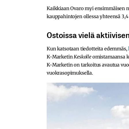
Kaikkiaan Ovaro myi ensimmäisen ne
kauppahintojen ollessa yhteensä 3,4
Ostoissa vielä aktiivis
Kun katsotaan tiedotteita edemmäs,
K-Marketin
Keskolle
omistamaansa ki
K-Marketin on tarkoitus avautua vuod
vuokrasopimuksella.