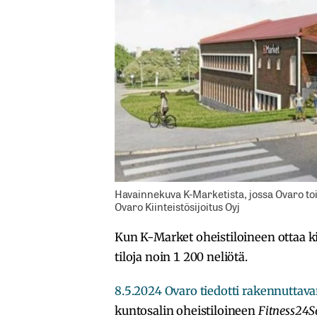
Havainnekuva K-Marketista, jossa Ovaro t
Ovaro Kiinteistösijoitus Oyj
Kun K-Market oheistiloineen ottaa kiin
tiloja noin 1 200 neliötä.
8.5.2024 Ovaro tiedotti rakennuttav
kuntosalin oheistiloineen
Fitness24S