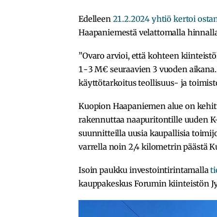
Edelleen
21.2.2024 yhtiö kertoi ost
Haapaniemestä velattomalla hinnalla 2
”Ovaro arvioi, että kohteen kiinteist
1-3 M€ seuraavien 3 vuoden aikana. 
käyttötarkoitus teollisuus- ja toimist
Kuopion Haapaniemen alue on kehit
rakennuttaa naapuritontille uuden K-C
suunnitteilla uusia kaupallisia toimi
varrella noin 2,4 kilometrin päästä 
Isoin paukku investointirintamalla
t
kauppakeskus Forumin kiinteistön J