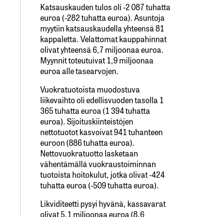
Katsauskauden tulos oli -2 087 tuhatta
euroa (-282 tuhatta euroa). Asuntoja
myytiin katsauskaudella yhteensä 81
kappaletta. Velattomat kauppahinnat
olivat yhteensä 6,7 miljoonaa euroa.
Myynnit toteutuivat 1,9 miljoonaa
euroa alle tasearvojen.
Vuokratuotoista muodostuva
liikevaihto oli edellisvuoden tasolla 1
365 tuhatta euroa (1 394 tuhatta
euroa). Sijoituskiinteistöjen
nettotuotot kasvoivat 941 tuhanteen
euroon (886 tuhatta euroa).
Nettovuokratuotto lasketaan
vähentämällä vuokraustoiminnan
tuotoista hoitokulut, jotka olivat -424
tuhatta euroa (-509 tuhatta euroa).
Likviditeetti pysyi hyvänä, kassavarat
olivat 5,1 miljoonaa euroa (8,6