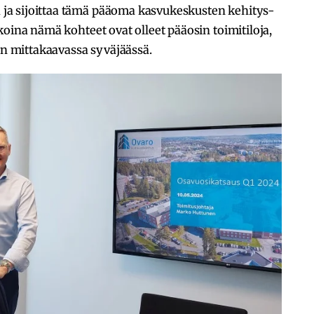
a sijoittaa tämä pääoma kasvukeskusten kehitys-
koina nämä kohteet ovat olleet pääosin toimitiloja,
 mittakaavassa syväjäässä.