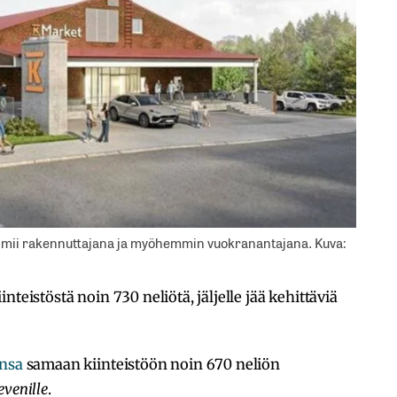
oimii rakennuttajana ja myöhemmin vuokranantajana. Kuva:
teistöstä noin 730 neliötä, jäljelle jää kehittäviä
ansa
samaan kiinteistöön noin 670 neliön
evenille
.