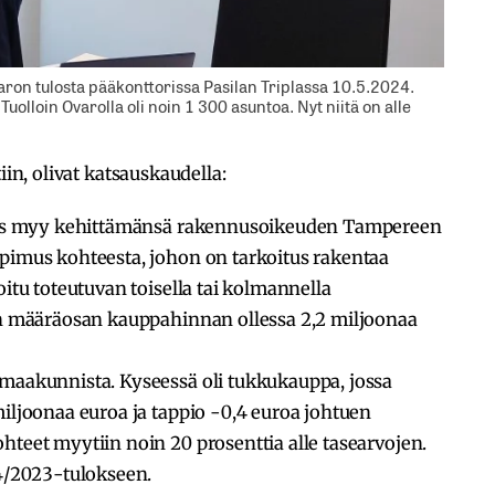
aron tulosta pääkonttorissa Pasilan Triplassa 10.5.2024.
uolloin Ovarolla oli noin 1 300 asuntoa. Nyt niitä on alle
iin, olivat katsauskaudella:
itus myy kehittämänsä rakennusoikeuden Tampereen
pimus kohteesta, johon on tarkoitus rakentaa
itu toteutuvan toisella tai kolmannella
ön määräosan kauppahinnan ollessa 2,2 miljoonaa
 maakunnista.
Kyseessä oli tukkukauppa, jossa
iljoonaa euroa ja tappio -0,4 euroa johtuen
teet myytiin noin 20 prosenttia alle tasearvojen.
Q4/2023-tulokseen.