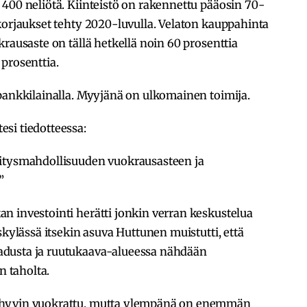
400 neliötä. Kiinteistö on rakennettu pääosin 70-
korjaukset tehty 2020-luvulla. Velaton kauppahinta
rausaste on tällä hetkellä noin 60 prosenttia
prosenttia.
pankkilainalla. Myyjänä on ulkomainen toimija.
tesi tiedotteessa:
hitysmahdollisuuden vuokrausasteen ja
”
n investointi herätti jonkin verran keskustelua
skylässä itsekin asuva Huttunen muistutti, että
dusta ja ruutukaava-alueessa nähdään
 taholta.
 hyvin vuokrattu, mutta ylempänä on enemmän