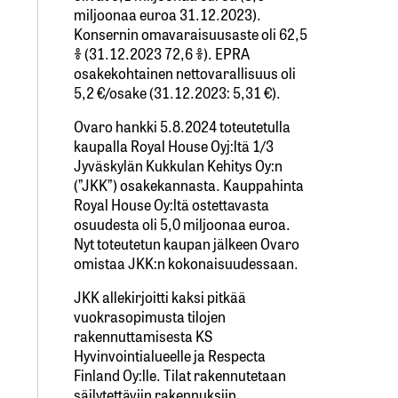
miljoonaa euroa 31.12.2023).
Konsernin omavaraisuusaste oli 62,5
% (31.12.2023 72,6 %). EPRA
osakekohtainen nettovarallisuus oli
5,2 €/osake (31.12.2023: 5,31 €).
Ovaro hankki 5.8.2024 toteutetulla
kaupalla Royal House Oyj:ltä 1/3
Jyväskylän Kukkulan Kehitys Oy:n
(”JKK”) osakekannasta. Kauppahinta
Royal House Oy:ltä ostettavasta
osuudesta oli 5,0 miljoonaa euroa.
Nyt toteutetun kaupan jälkeen Ovaro
omistaa JKK:n kokonaisuudessaan.
JKK allekirjoitti kaksi pitkää
vuokrasopimusta tilojen
rakennuttamisesta KS
Hyvinvointialueelle ja Respecta
Finland Oy:lle. Tilat rakennutetaan
säilytettäviin rakennuksiin.