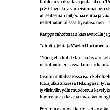
Kohteen vuokrattava pinta-ala on 16 
ja 80-luvuilla ja viimeisimmät perus
oli seitsemän miljoonaa euroa ja vuok
nettotuoton ollessa hyvätasoinen 13 
Kauppa rahoitetaan kassavaroilla ja 
Toimitusjohtaja
Marko Huttunen
to
”Näen, että kohde tarjoaa hyvän ke
nettotuottojen kasvattamisen kautta.
Ovaron mittakaavassa ison kokoluoka
tulosjulkistuksessa Helsingissä. Jyvä
Jyväskylän ydin muodostuu kävelyka
huomattavaa kasvua myös kaupungin
Forumin alemmat kerrokset on aika