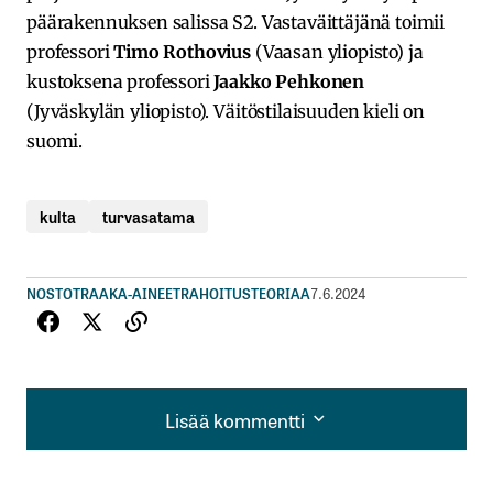
päärakennuksen salissa S2. Vastaväittäjänä toimii
professori
Timo Rothovius
(Vaasan yliopisto) ja
kustoksena professori
Jaakko Pehkonen
(Jyväskylän yliopisto). Väitöstilaisuuden kieli on
suomi.
kulta
turvasatama
NOSTOT
RAAKA-AINEET
RAHOITUSTEORIAA
7.6.2024
Lisää kommentti
Lisää kommentti