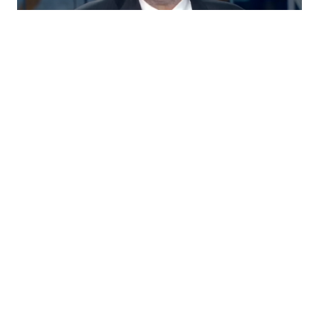
Seth Klarman: Tekoälyhuumassa kuplan piirteitä
21.7.2026
Vaurastujan media. SalkunRakentaja sisältää sisältöjä
sijoittamisesta, taloudesta, yrittäjyydesta ja arjen raha-
asioista. Sivusto sisältää myös kumppaneidensa kaupallista
sisältöä. SalkunRakentaja ei anna sijoitussuosituksia.
Henkilöstö ja yhteystiedot
Mediakortti
Tilaa uutiskirje