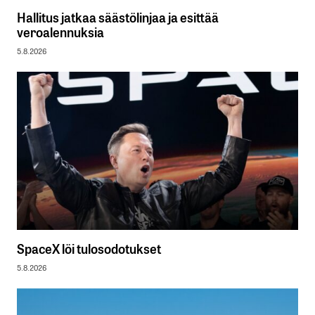
Hallitus jatkaa säästölinjaa ja esittää
veroalennuksia
5.8.2026
SpaceX löi tulosodotukset
5.8.2026