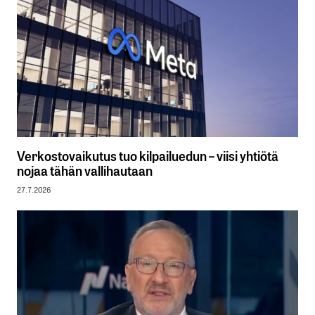
Verkostovaikutus tuo kilpailuedun – viisi yhtiötä
nojaa tähän vallihautaan
27.7.2026