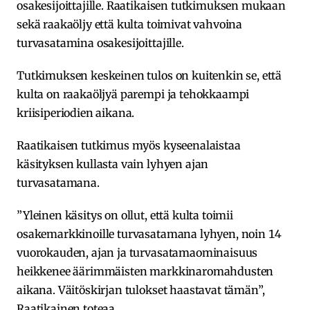
osakesijoittajille. Raatikaisen tutkimuksen mukaan
sekä raakaöljy että kulta toimivat vahvoina
turvasatamina osakesijoittajille.
Tutkimuksen keskeinen tulos on kuitenkin se, että
kulta on raakaöljyä parempi ja tehokkaampi
kriisiperiodien aikana.
Raatikaisen tutkimus myös kyseenalaistaa
käsityksen kullasta vain lyhyen ajan
turvasatamana.
”Yleinen käsitys on ollut, että kulta toimii
osakemarkkinoille turvasatamana lyhyen, noin 14
vuorokauden, ajan ja turvasatamaominaisuus
heikkenee äärimmäisten markkinaromahdusten
aikana. Väitöskirjan tulokset haastavat tämän”,
Raatikainen toteaa.