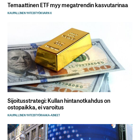
Temaattinen ETF myy megatrendin kasvutarinaa
KAUPALLINEN YHTEISTYÖ
KVARN X
Sijoitusstrategi: Kullan hintanotkahdus on
ostopaikka, ei varoitus
KAUPALLINEN YHTEISTYÖ
RAAKA-AINEET