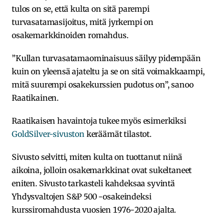
tulos on se, että kulta on sitä parempi
turvasatamasijoitus, mitä jyrkempi on
osakemarkkinoiden romahdus.
”Kullan turvasatamaominaisuus säilyy pidempään
kuin on yleensä ajateltu ja se on sitä voimakkaampi,
mitä suurempi osakekurssien pudotus on”, sanoo
Raatikainen.
Raatikaisen havaintoja tukee myös esimerkiksi
GoldSilver-sivuston
keräämät tilastot.
Sivusto selvitti, miten kulta on tuottanut niinä
aikoina, jolloin osakemarkkinat ovat sukeltaneet
eniten. Sivusto tarkasteli kahdeksaa syvintä
Yhdysvaltojen S&P 500 -osakeindeksi
kurssiromahdusta vuosien 1976-2020 ajalta.