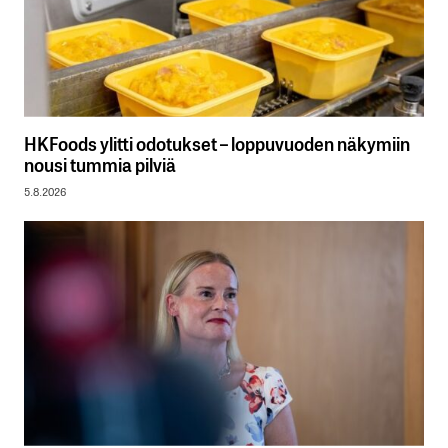
HKFoods ylitti odotukset – loppuvuoden näkymiin
nousi tummia pilviä
5.8.2026