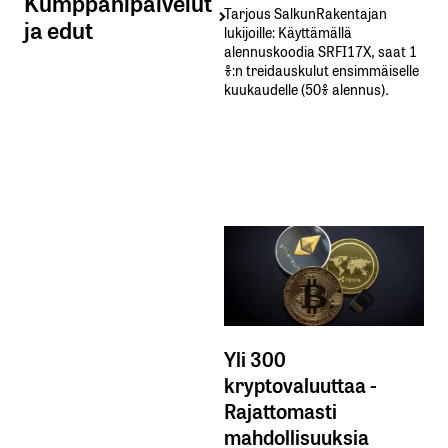
Kumppanipalvelut
Tarjous SalkunRakentajan
ja edut
lukijoille: Käyttämällä​ ​
alennuskoodia​ ​SRFI17X,​ ​saat​ ​1
%:n treidauskulut​ ​ensimmäiselle​ ​
kuukaudelle​ ​(50%​ ​alennus).
Yli 300
kryptovaluuttaa -
Rajattomasti
mahdollisuuksia