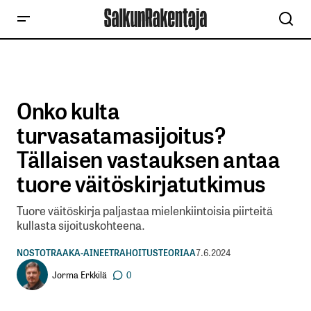
Onko kulta
turvasatamasijoitus?
Tällaisen vastauksen antaa
tuore väitöskirjatutkimus
Tuore väitöskirja paljastaa mielenkiintoisia piirteitä
kullasta sijoituskohteena.
NOSTOT
RAAKA-AINEET
RAHOITUSTEORIAA
7.6.2024
Jorma Erkkilä
0