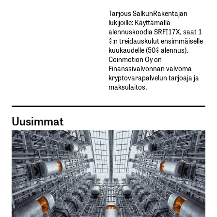
Tarjous SalkunRakentajan
lukijoille: Käyttämällä​ ​
alennuskoodia​ ​SRFI17X,​ ​saat​ ​1
%:n treidauskulut​ ​ensimmäiselle​ ​
kuukaudelle​ ​(50%​ ​alennus).
Coinmotion Oy on
Finanssivalvonnan valvoma
kryptovarapalvelun tarjoaja ja
maksulaitos.
Uusimmat