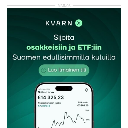
kirjautua
sisään
rekisteröityä
Sähköpostiosoitettasi ei julkaista.
Pakolliset
kentät on merkitty
*
Kommentti
*
Nimesi tai nimimerkkisi
*