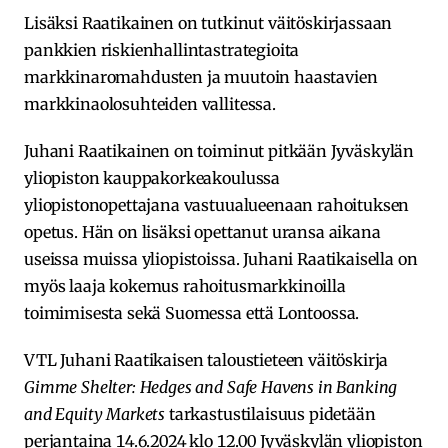
Lisäksi Raatikainen on tutkinut väitöskirjassaan
pankkien riskienhallintastrategioita
markkinaromahdusten ja muutoin haastavien
markkinaolosuhteiden vallitessa.
Juhani Raatikainen on toiminut pitkään Jyväskylän
yliopiston kauppakorkeakoulussa
yliopistonopettajana vastuualueenaan rahoituksen
opetus. Hän on lisäksi opettanut uransa aikana
useissa muissa yliopistoissa. Juhani Raatikaisella on
myös laaja kokemus rahoitusmarkkinoilla
toimimisesta sekä Suomessa että Lontoossa.
VTL Juhani Raatikaisen taloustieteen väitöskirja
Gimme Shelter: Hedges and Safe Havens in Banking
and Equity Markets
tarkastustilaisuus pidetään
perjantaina 14.6.2024 klo 12.00 Jyväskylän yliopiston