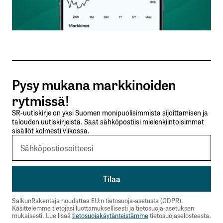
Sähköpostiosoitteesi
*
Tilaa SalkunRakentajan uutiskirje
Pysy mukana markkinoiden
Lähetä kommentti
rytmissä!
SR-uutiskirje on yksi Suomen monipuolisimmista sijoittamisen ja
talouden uutiskirjeistä. Saat sähköpostiisi mielenkiintoisimmat
sisällöt kolmesti viikossa.
SalkunRakentaja noudattaa EU:n tietosuoja-asetusta (GDPR).
Käsittelemme tietojasi luottamuksellisesti ja tietosuoja-asetuksen
mukaisesti. Lue lisää
tietosuojakäytänteistämme
tietosuojaselosteesta.