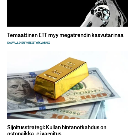
Temaattinen ETF myy megatrendin kasvutarinaa
KAUPALLINEN YHTEISTYÖ
KVARN X
Sijoitusstrategi: Kullan hintanotkahdus on
ostopaikka, ei varoitus