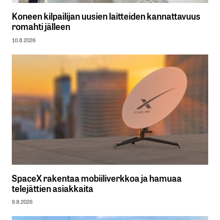
Koneen kilpailijan uusien laitteiden kannattavuus
romahti jälleen
10.8.2026
SpaceX rakentaa mobiiliverkkoa ja hamuaa
telejättien asiakkaita
9.8.2026