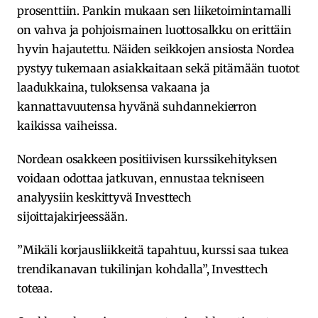
prosenttiin. Pankin mukaan sen liiketoimintamalli
on vahva ja pohjoismainen luottosalkku on erittäin
hyvin hajautettu. Näiden seikkojen ansiosta Nordea
pystyy tukemaan asiakkaitaan sekä pitämään tuotot
laadukkaina, tuloksensa vakaana ja
kannattavuutensa hyvänä suhdannekierron
kaikissa vaiheissa.
Nordean osakkeen positiivisen kurssikehityksen
voidaan odottaa jatkuvan, ennustaa tekniseen
analyysiin keskittyvä Investtech
sijoittajakirjeessään.
”Mikäli korjausliikkeitä tapahtuu, kurssi saa tukea
trendikanavan tukilinjan kohdalla”, Investtech
toteaa.