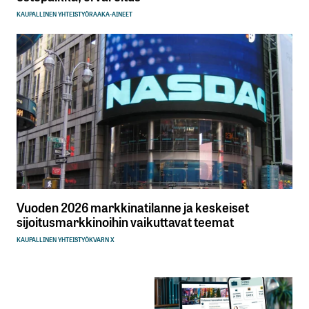
KAUPALLINEN YHTEISTYÖ
RAAKA-AINEET
Vuoden 2026 markkinatilanne ja keskeiset
sijoitusmarkkinoihin vaikuttavat teemat
KAUPALLINEN YHTEISTYÖ
KVARN X