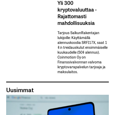
Yli 300
kryptovaluuttaa -
Rajattomasti
mahdollisuuksia
Tarjous SalkunRakentajan
lukijoille: Käyttämällä​ ​
alennuskoodia​ ​SRFI17X,​ ​saat​ ​1
%:n treidauskulut​ ​ensimmäiselle​ ​
kuukaudelle​ ​(50%​ ​alennus).
Coinmotion Oy on
Finanssivalvonnan valvoma
kryptovarapalvelun tarjoaja ja
maksulaitos.
Uusimmat