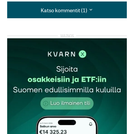
Katso kommentit (1)
Katso kommentit (1)
Tuloskuntoon nähden nousu on ollut aika hidasta
Väinö Ivanoff
8.7.2024 at 16:02
Vastaa
kirjautua
sisään
rekisteröityä