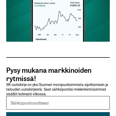
Sähköpostiosoitettasi ei julkaista.
Pakolliset
kentät on merkitty
*
Kommentti
*
Nimesi tai nimimerkkisi
*
Pysy mukana markkinoiden
rytmissä!
Sähköpostiosoitteesi
*
SR-uutiskirje on yksi Suomen monipuolisimmista sijoittamisen ja
talouden uutiskirjeistä. Saat sähköpostiisi mielenkiintoisimmat
sisällöt kolmesti viikossa.
Tilaa SalkunRakentajan uutiskirje
Lähetä kommentti