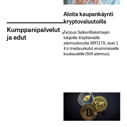
Aloita kaupankäynti
kryptovaluutoilla
Kumppanipalvelut
Tarjous SalkunRakentajan
ja edut
lukijoille: Käyttämällä​ ​
alennuskoodia​ ​SRFI17X,​ ​saat​ ​1
%:n treidauskulut​ ​ensimmäiselle​ ​
kuukaudelle​ ​(50%​ ​alennus).