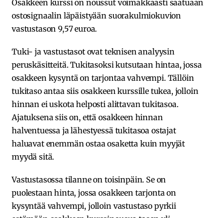
Osakkeen kurssi on noussut voimakkaasti saatuaan
ostosignaalin läpäistyään suorakulmiokuvion
vastustason 9,57 euroa.
Tuki- ja vastustasot ovat teknisen analyysin
peruskäsitteitä. Tukitasoksi kutsutaan hintaa, jossa
osakkeen kysyntä on tarjontaa vahvempi. Tällöin
tukitaso antaa siis osakkeen kurssille tukea, jolloin
hinnan ei uskota helposti alittavan tukitasoa.
Ajatuksena siis on, että osakkeen hinnan
halventuessa ja lähestyessä tukitasoa ostajat
haluavat enemmän ostaa osaketta kuin myyjät
myydä sitä.
Vastustasossa tilanne on toisinpäin. Se on
puolestaan hinta, jossa osakkeen tarjonta on
kysyntää vahvempi, jolloin vastustaso pyrkii