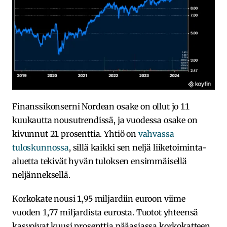
Finanssikonserni Nordean osake on ollut jo 11
kuukautta nousutrendissä, ja vuodessa osake on
kivunnut 21 prosenttia. Yhtiö on
vahvassa
tuloskunnossa
, sillä kaikki sen neljä liiketoiminta-
aluetta tekivät hyvän tuloksen ensimmäisellä
neljänneksellä.
Korkokate nousi 1,95 miljardiin euroon viime
vuoden 1,77 miljardista eurosta. Tuotot yhteensä
kasvoivat kuusi prosenttia pääasiassa korkokatteen