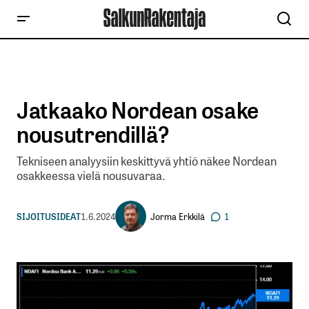
Jatkaako Nordean osake
nousutrendillä?
Tekniseen analyysiin keskittyvä yhtiö näkee Nordean
osakkeessa vielä nousuvaraa.
Jorma Erkkilä
SIJOITUSIDEAT
1.6.2024
1