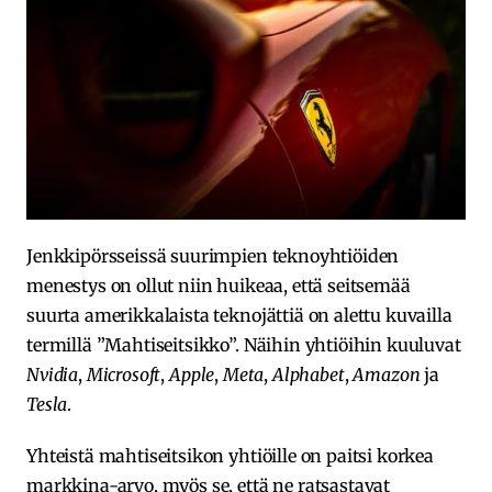
Jenkkipörsseissä suurimpien teknoyhtiöiden
menestys on ollut niin huikeaa, että seitsemää
suurta amerikkalaista teknojättiä on alettu kuvailla
termillä ”Mahtiseitsikko”. Näihin yhtiöihin kuuluvat
Nvidia
,
Microsoft
,
Apple
,
Meta
,
Alphabet
,
Amazon
ja
Tesla
.
Yhteistä mahtiseitsikon yhtiöille on paitsi korkea
markkina-arvo, myös se, että ne ratsastavat