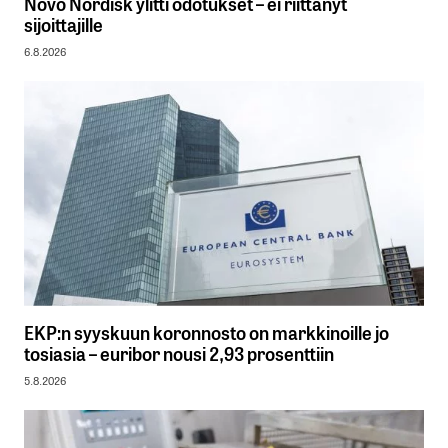
Novo Nordisk ylitti odotukset – ei riittänyt
sijoittajille
6.8.2026
EKP:n syyskuun koronnosto on markkinoille jo
tosiasia – euribor nousi 2,93 prosenttiin
5.8.2026