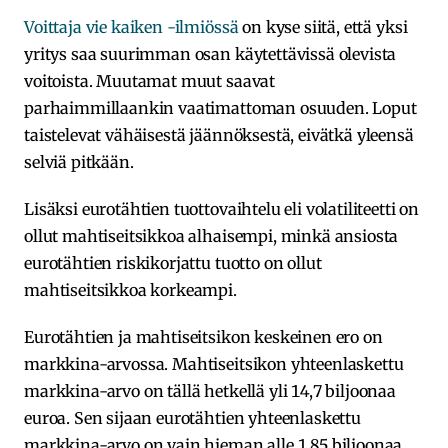
Voittaja vie kaiken -ilmiössä
on kyse siitä, että yksi
yritys saa suurimman osan käytettävissä olevista
voitoista. Muutamat muut saavat
parhaimmillaankin vaatimattoman osuuden. Loput
taistelevat vähäisestä jäännöksestä, eivätkä yleensä
selviä pitkään.
Lisäksi eurotähtien tuottovaihtelu eli volatiliteetti on
ollut mahtiseitsikkoa alhaisempi, minkä ansiosta
eurotähtien riskikorjattu tuotto on ollut
mahtiseitsikkoa korkeampi.
Eurotähtien ja mahtiseitsikon keskeinen ero on
markkina-arvossa. Mahtiseitsikon yhteenlaskettu
markkina-arvo on tällä hetkellä yli 14,7 biljoonaa
euroa. Sen sijaan eurotähtien yhteenlaskettu
markkina-arvo on vain hieman alle 1,85 biljoonaa