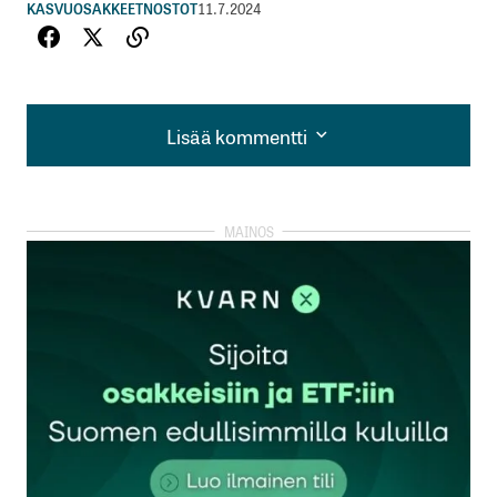
KASVUOSAKKEET
NOSTOT
11.7.2024
Lisää kommentti
Lisää kommentti
kirjautua
sisään
rekisteröityä
Sähköpostiosoitettasi ei julkaista.
Pakolliset
kentät on merkitty
*