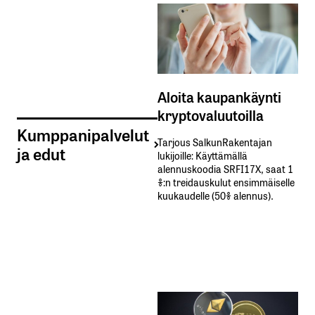
Aloita kaupankäynti
kryptovaluutoilla
Kumppanipalvelut
Tarjous SalkunRakentajan
ja edut
lukijoille: Käyttämällä​ ​
alennuskoodia​ ​SRFI17X,​ ​saat​ ​1
%:n treidauskulut​ ​ensimmäiselle​ ​
kuukaudelle​ ​(50%​ ​alennus).