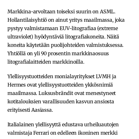
Markkina-arvoltaan toiseksi suurin on ASML.
Hollantilaisyhtiö on ainut yritys maailmassa, joka
pystyy valmistamaan EUV-litografiaa (extreme
ultraviolet) hyödyntäviä litografiakoneita. Näitä
koneita käytetään puolijohteiden valmistuksessa.
Yhtiöllä on yli 90 prosentin markkinaosuus
litografialaitteiden markkinoilla.
Ylellisyystuotteiden monialayritykset LVMH ja
Hermes ovat ylellisyystuotteiden ykkösnimiä
maailmassa. Luksusbrändit ovat menestyneet
kotitalouksien varallisuuden kasvun ansiosta
erityisesti Aasiassa.
Italialainen ylellisyyttä edustava urheiluautojen
valmistaja Ferrari on edelleen ikoninen merkki