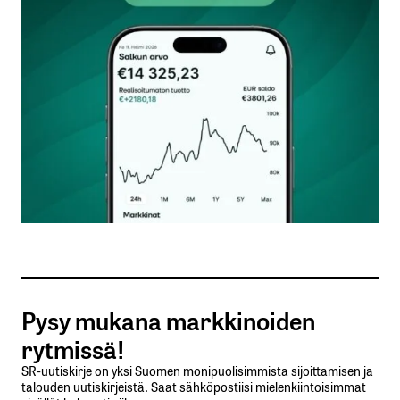
Kommentti
*
Nimesi tai nimimerkkisi
*
Sähköpostiosoitteesi
*
Tilaa SalkunRakentajan uutiskirje
Pysy mukana markkinoiden
Lähetä kommentti
rytmissä!
SR-uutiskirje on yksi Suomen monipuolisimmista sijoittamisen ja
talouden uutiskirjeistä. Saat sähköpostiisi mielenkiintoisimmat