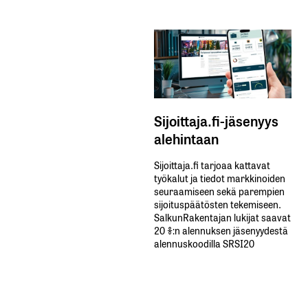
Sijoittaja.fi-jäsenyys
alehintaan
Sijoittaja.fi tarjoaa kattavat
työkalut ja tiedot markkinoiden
seuraamiseen sekä parempien
sijoituspäätösten tekemiseen.
SalkunRakentajan lukijat saavat
20 %:n alennuksen jäsenyydestä
alennuskoodilla SRSI20