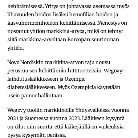
kehittämisessä. Yritys on johtavassa asemassa myös
lihavuuden hoidon lisäksi hemofilian hoidon ja
kasvuhormonihoidon kehittämisessä. Menestys on
nostanut yhtiön markkina-arvoa, mikä on tehnyt
siitä markkina-arvoltaan Euroopan suurimman
yhtiön.
Novo Nordiskin markkina-arvon raju nousu
perustuu sen kehittämiin hittituotteisiin: Wegovy-
laihdutuslääkkeeseen ja Ozempic
diabeteslääkkeeseen. Myös Ozempicia käytetään
usein painonhallintaan.
Wegovy tuotiin markkinoille Yhdysvalloissa vuonna
2021 ja Suomessa vuonna 2023. Lääkkeen kysyntä
on ollut niin suurta, että lääkejätillä on vaikeuksia
pysyä kysynnän perässä.