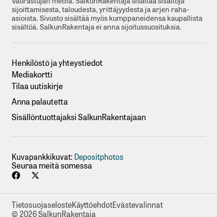
Vaurastujan media. SalkunRakentaja sisältää sisältöjä
sijoittamisesta, taloudesta, yrittäjyydesta ja arjen raha-
asioista. Sivusto sisältää myös kumppaneidensa kaupallista
sisältöä. SalkunRakentaja ei anna sijoitussuosituksia.
Henkilöstö ja yhteystiedot
Mediakortti
Tilaa uutiskirje
Anna palautetta
Sisällöntuottajaksi SalkunRakentajaan
Kuvapankkikuvat:
Depositphotos
Seuraa meitä somessa
Tietosuojaseloste
Käyttöehdot
Evästevalinnat
© 2026 SalkunRakentaja