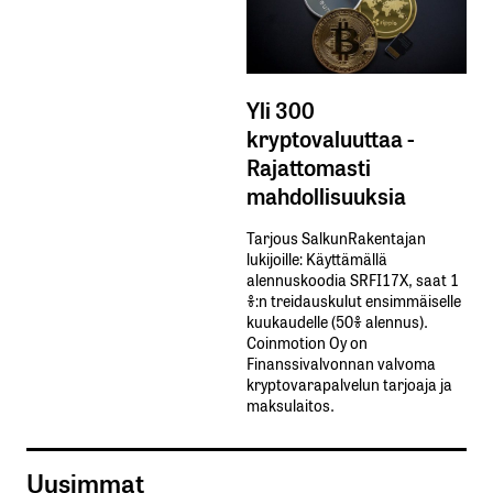
Yli 300
kryptovaluuttaa -
Rajattomasti
mahdollisuuksia
Tarjous SalkunRakentajan
lukijoille: Käyttämällä​ ​
alennuskoodia​ ​SRFI17X,​ ​saat​ ​1
%:n treidauskulut​ ​ensimmäiselle​ ​
kuukaudelle​ ​(50%​ ​alennus).
Coinmotion Oy on
Finanssivalvonnan valvoma
kryptovarapalvelun tarjoaja ja
maksulaitos.
Uusimmat