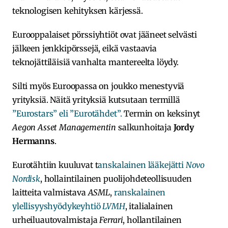
teknologisen kehityksen kärjessä.
Eurooppalaiset pörssiyhtiöt ovat jääneet selvästi
jälkeen jenkkipörssejä, eikä vastaavia
teknojättiläisiä vanhalta mantereelta löydy.
Silti myös Euroopassa on joukko menestyviä
yrityksiä. Näitä yrityksiä kutsutaan termillä
”Eurostars” eli ”Eurotähdet”.
Termin on keksinyt
Aegon Asset Managementin
salkunhoitaja
Jordy
Hermanns
.
Eurotähtiin kuuluvat t
anskalainen lääkejätti
Novo
Nordisk
, hollaintilainen puolijohdeteollisuuden
laitteita valmistava
ASML
,
ranskalainen
ylellisyyshyödykeyhtiö
LVMH
, italialainen
urheiluautovalmistaja
Ferrari
, hollantilainen