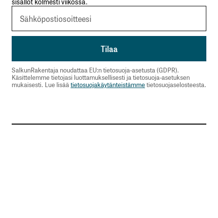
sisällöt kolmesti viikossa.
SalkunRakentaja noudattaa EU:n tietosuoja-asetusta (GDPR).
Käsittelemme tietojasi luottamuksellisesti ja tietosuoja-asetuksen
mukaisesti. Lue lisää
tietosuojakäytänteistämme
tietosuojaselosteesta.