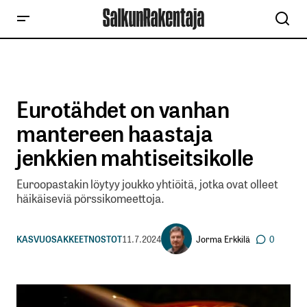
Eurotähdet on vanhan
mantereen haastaja
jenkkien mahtiseitsikolle
Euroopastakin löytyy joukko yhtiöitä, jotka ovat olleet
häikäiseviä pörssikomeettoja.
Jorma Erkkilä
KASVUOSAKKEET
NOSTOT
11.7.2024
0