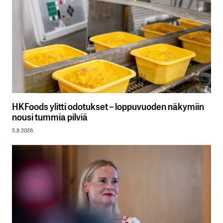
HKFoods ylitti odotukset – loppuvuoden näkymiin
nousi tummia pilviä
5.8.2026