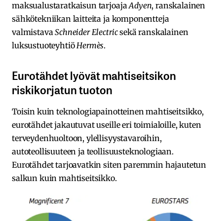
maksualustaratkaisun tarjoaja
Adyen
, ranskalainen
sähkötekniikan laitteita ja komponentteja
valmistava
Schneider Electric
sekä ranskalainen
luksustuoteyhtiö
Hermès
.
Eurotähdet lyövät mahtiseitsikon
riskikorjatun tuoton
Toisin kuin teknologiapainotteinen mahtiseitsikko,
eurotähdet jakautuvat useille eri toimialoille, kuten
terveydenhuoltoon, ylellisyystavaroihin,
autoteollisuuteen ja teollisuusteknologiaan.
Eurotähdet tarjoavatkin siten paremmin hajautetun
salkun kuin mahtiseitsikko.