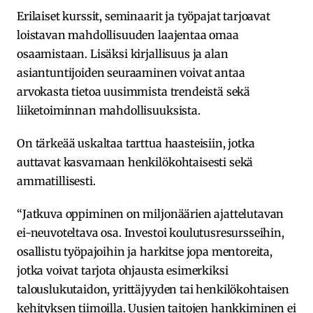
Erilaiset kurssit, seminaarit ja työpajat tarjoavat
loistavan mahdollisuuden laajentaa omaa
osaamistaan. Lisäksi kirjallisuus ja alan
asiantuntijoiden seuraaminen voivat antaa
arvokasta tietoa uusimmista trendeistä sekä
liiketoiminnan mahdollisuuksista.
On tärkeää uskaltaa tarttua haasteisiin, jotka
auttavat kasvamaan henkilökohtaisesti sekä
ammatillisesti.
“Jatkuva oppiminen on miljonäärien ajattelutavan
ei-neuvoteltava osa. Investoi koulutusresursseihin,
osallistu työpajoihin ja harkitse jopa mentoreita,
jotka voivat tarjota ohjausta esimerkiksi
talouslukutaidon, yrittäjyyden tai henkilökohtaisen
kehityksen tiimoilla. Uusien taitojen hankkiminen ei