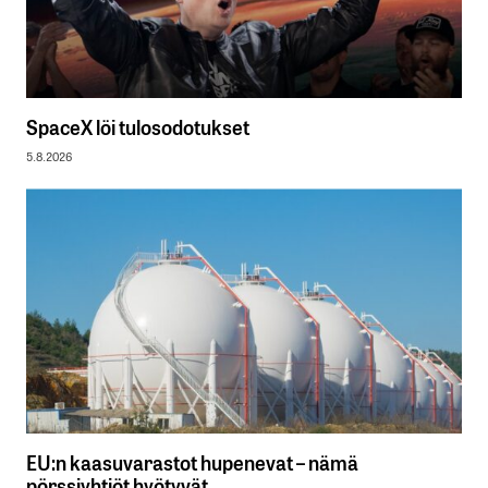
SpaceX löi tulosodotukset
5.8.2026
EU:n kaasuvarastot hupenevat – nämä
pörssiyhtiöt hyötyvät