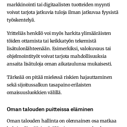
markkinointi tai digitaalisten tuotteiden myynti
voivat tarjota jatkuvia tuloja ilman jatkuvaa fyysistä
työskentelyä.
Yritteliäs henkilö voi myös harkita ylimääräisten
töiden ottamista tai keikkatyön tekemistä
lisätulonlähteenään. Esimerkiksi, valokuvaus tai
ohjelmointityöt voivat tarjota mahdollisuuksia
ansaita lisätuloja oman aikataulunsa mukaisesti.
Tärkeää on pitää mielessä riskien hajauttaminen
sekä sijoitussalkun tasapaino erilaisten
omaisuusluokkien välillä.
Oman talouden puitteissa eläminen
Oman talouden hallinta on olennainen osa matkaa