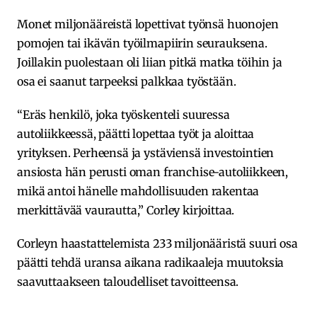
Monet miljonääreistä lopettivat työnsä huonojen
pomojen tai ikävän työilmapiirin seurauksena.
Joillakin puolestaan oli liian pitkä matka töihin ja
osa ei saanut tarpeeksi palkkaa työstään.
“Eräs henkilö, joka työskenteli suuressa
autoliikkeessä, päätti lopettaa työt ja aloittaa
yrityksen. Perheensä ja ystäviensä investointien
ansiosta hän perusti oman franchise-autoliikkeen,
mikä antoi hänelle mahdollisuuden rakentaa
merkittävää vaurautta,” Corley kirjoittaa.
Corleyn haastattelemista 233 miljonääristä suuri osa
päätti tehdä uransa aikana radikaaleja muutoksia
saavuttaakseen taloudelliset tavoitteensa.