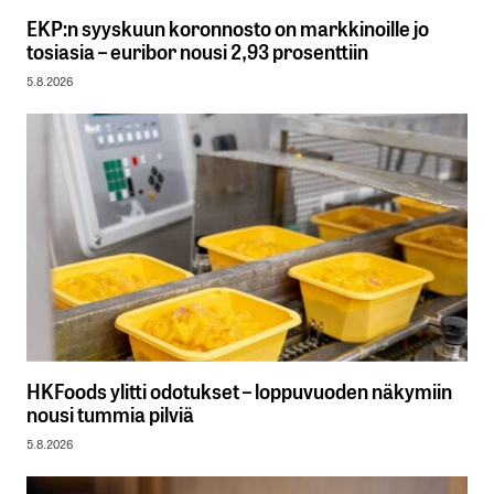
EKP:n syyskuun koronnosto on markkinoille jo
tosiasia – euribor nousi 2,93 prosenttiin
5.8.2026
HKFoods ylitti odotukset – loppuvuoden näkymiin
nousi tummia pilviä
5.8.2026