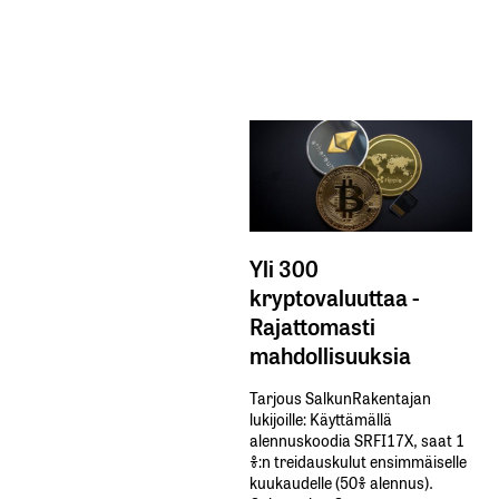
Yli 300
kryptovaluuttaa -
Rajattomasti
mahdollisuuksia
Tarjous SalkunRakentajan
lukijoille: Käyttämällä​ ​
alennuskoodia​ ​SRFI17X,​ ​saat​ ​1
%:n treidauskulut​ ​ensimmäiselle​ ​
kuukaudelle​ ​(50%​ ​alennus).