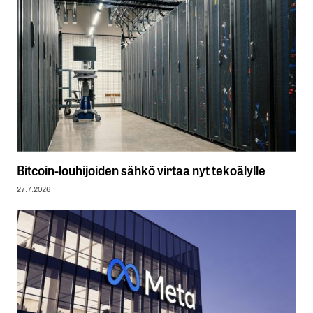
Bitcoin-louhijoiden sähkö virtaa nyt tekoälylle
27.7.2026