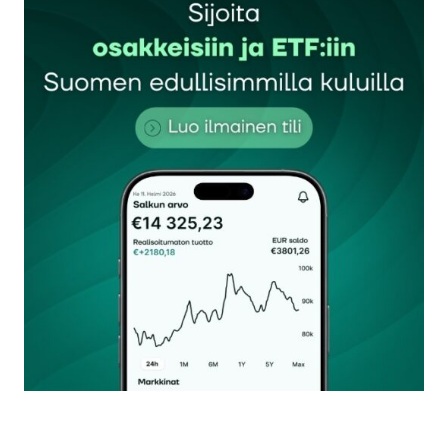
Sähköpostiosoitettasi ei julkaista.
Pakolliset
kentät on merkitty
*
Kommentti
*
Nimesi tai nimimerkkisi
*
Sähköpostiosoitteesi
*
Tilaa SalkunRakentajan uutiskirje