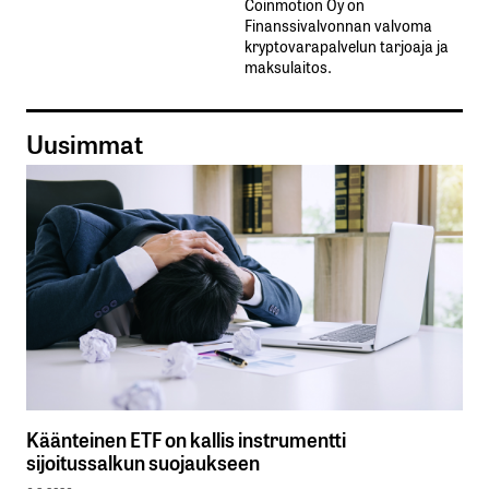
Coinmotion Oy on
Finanssivalvonnan valvoma
kryptovarapalvelun tarjoaja ja
maksulaitos.
Uusimmat
Käänteinen ETF on kallis instrumentti
sijoitussalkun suojaukseen