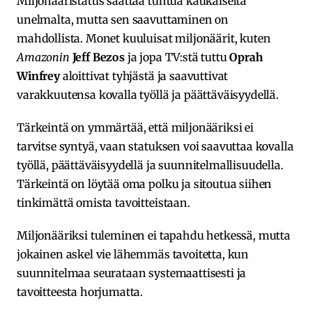
Miljonääristatus saattaa tuntua kaukaiselta
unelmalta, mutta sen saavuttaminen on
mahdollista. Monet kuuluisat miljonäärit, kuten
Amazonin
Jeff Bezos
ja jopa TV:stä tuttu
Oprah
Winfrey
aloittivat tyhjästä ja saavuttivat
varakkuutensa kovalla työllä ja päättäväisyydellä.
Tärkeintä on ymmärtää, että miljonääriksi ei
tarvitse syntyä, vaan statuksen voi saavuttaa kovalla
työllä, päättäväisyydellä ja suunnitelmallisuudella.
Tärkeintä on löytää oma polku ja sitoutua siihen
tinkimättä omista tavoitteistaan.
Miljonääriksi tuleminen ei tapahdu hetkessä, mutta
jokainen askel vie lähemmäs tavoitetta, kun
suunnitelmaa seurataan systemaattisesti ja
tavoitteesta horjumatta.