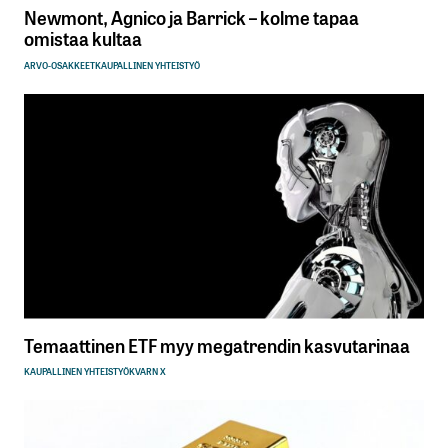
Newmont, Agnico ja Barrick – kolme tapaa
omistaa kultaa
ARVO-OSAKKEET
KAUPALLINEN YHTEISTYÖ
Temaattinen ETF myy megatrendin kasvutarinaa
KAUPALLINEN YHTEISTYÖ
KVARN X