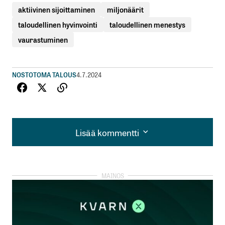
aktiivinen sijoittaminen
miljonäärit
taloudellinen hyvinvointi
taloudellinen menestys
vaurastuminen
NOSTOT
OMA TALOUS
4.7.2024
Lisää kommentti
Lisää kommentti
kirjautua
sisään
rekisteröityä