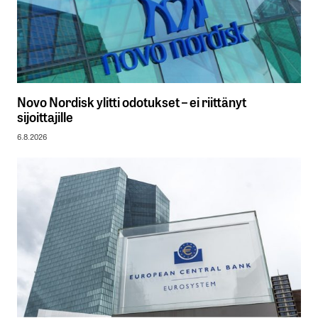
Novo Nordisk ylitti odotukset – ei riittänyt
sijoittajille
6.8.2026