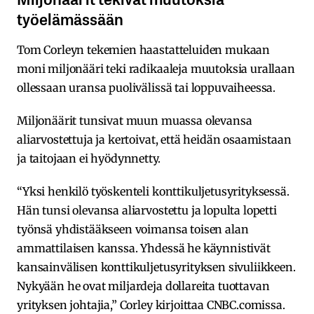
työelämässään
Tom Corleyn tekemien haastatteluiden mukaan
moni miljonääri teki radikaaleja muutoksia urallaan
ollessaan uransa puolivälissä tai loppuvaiheessa.
Miljonäärit tunsivat muun muassa olevansa
aliarvostettuja ja kertoivat, että heidän osaamistaan
ja taitojaan ei hyödynnetty.
“Yksi henkilö työskenteli konttikuljetusyrityksessä.
Hän tunsi olevansa aliarvostettu ja lopulta lopetti
työnsä yhdistääkseen voimansa toisen alan
ammattilaisen kanssa. Yhdessä he käynnistivät
kansainvälisen konttikuljetusyrityksen sivuliikkeen.
Nykyään he ovat miljardeja dollareita tuottavan
yrityksen johtajia,” Corley kirjoittaa CNBC.comissa.