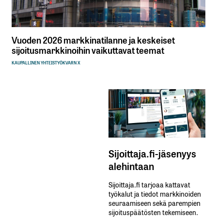
Vuoden 2026 markkinatilanne ja keskeiset
sijoitusmarkkinoihin vaikuttavat teemat
KAUPALLINEN YHTEISTYÖ
KVARN X
Sijoittaja.fi-jäsenyys
alehintaan
Sijoittaja.fi tarjoaa kattavat
työkalut ja tiedot markkinoiden
seuraamiseen sekä parempien
sijoituspäätösten tekemiseen.