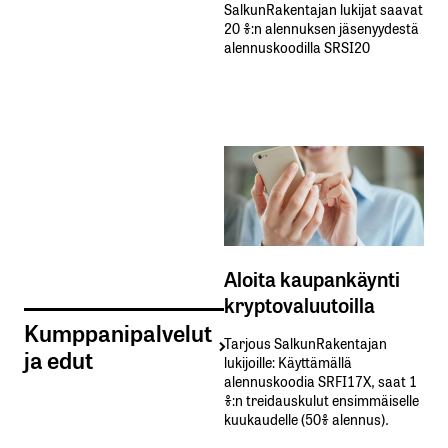
SalkunRakentajan lukijat saavat
20 %:n alennuksen jäsenyydestä
alennuskoodilla SRSI20
Aloita kaupankäynti
kryptovaluutoilla
Kumppanipalvelut
Tarjous SalkunRakentajan
ja edut
lukijoille: Käyttämällä​ ​
alennuskoodia​ ​SRFI17X,​ ​saat​ ​1
%:n treidauskulut​ ​ensimmäiselle​ ​
kuukaudelle​ ​(50%​ ​alennus).