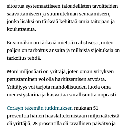
sitoutua systemaattiseen taloudellisten tavoitteiden
saavuttamiseen ja suunnitelman seuraamiseen,
jonka lisäksi on tärkeää kehittää omia taitojaan ja
kouluttautua.
Ensinnäkin on tärkeää miettiä realistisesti, miten
paljon on tarkoitus ansaita ja millaisia sijoituksia on
tarkoitus tehdä.
Moni miljonääri on yrittäjä, joten oman yrityksen
perustaminen voi olla harkitsemisen arvoista.
Yrittäjyys voi tarjota mahdollisuuden luoda oma
menestystarina ja kasvattaa varallisuutta nopeasti.
Corleyn tekemän tutkimuksen
mukaan 51
prosenttia hänen haastattelemistaan miljonääreistä
oli yrittäjiä, 28 prosentilla oli tavallinen päivätyö ja