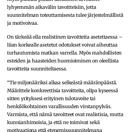
lyhyemmän aikavälin tavoitteisiin, jotta
suunnitelman toteuttamisesta tulee järjestelmällistä
ja motivoivaa.
On tärkeää olla realistinen tavoitteita asetettaessa –
liian korkealle asetetut odotukset voivat aiheuttaa
turhautumista matkan varrella. Myös mahdollisten
esteiden ja haasteiden huomioiminen on oleellista
tavoitteita suunniteltaessa.
“Tie miljonääriksi alkaa selkeästä määränpäästä.
Määrittele konkreettisia tavoitteita, olipa kyseessä
sitten yrityksesi erityinen tulotavoite tai
henkilökohtainen varallisuuden virstanpylväs.
Varmista, että nämä tavoitteet ovat realistisia, mutta
kunnianhimoisia, ja että ne toimivat sekä
motivaationa että etenemissuunnitelmana