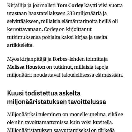
Kirjailija ja journalisti
Tom Corley
käytti viisi vuotta
urastaan haastatellakseen 233 miljonääriä ja
selvittääkseen, millaisia elämäntarinoita heillä oli
kerrottavanaan. Corley on kirjoittanut
tutkimuksensa pohjalta kaksi kirjaa ja useita
artikkeleita.
Myös kirjanpitäjä ja Forbes-lehden toimittaja
Melissa Houston
on tutkinut, millaisia tapoja
miljonäärit noudattavat taloudellisessa elämässään.
Kuusi todistettua askelta
miljonääristatuksen tavoittelussa
Miljonääriksi tuleminen on monelle unelma, eikä se
ole niin tavoittamattomissa kuin voisi kuvitella.
Miljonääristatuksen saavuttamiseksi on tärkeää