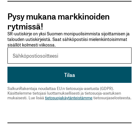
Pysy mukana markkinoiden
Lähetä kommentti
rytmissä!
SR-uutiskirje on yksi Suomen monipuolisimmista sijoittamisen ja
talouden uutiskirjeistä. Saat sähköpostiisi mielenkiintoisimmat
sisällöt kolmesti viikossa.
SalkunRakentaja noudattaa EU:n tietosuoja-asetusta (GDPR).
Käsittelemme tietojasi luottamuksellisesti ja tietosuoja-asetuksen
mukaisesti. Lue lisää
tietosuojakäytänteistämme
tietosuojaselosteesta.