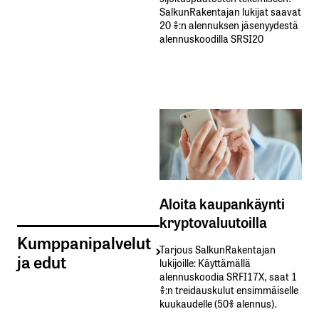
SalkunRakentajan lukijat saavat
20 %:n alennuksen jäsenyydestä
alennuskoodilla SRSI20
Aloita kaupankäynti
kryptovaluutoilla
Kumppanipalvelut
Tarjous SalkunRakentajan
ja edut
lukijoille: Käyttämällä​ ​
alennuskoodia​ ​SRFI17X,​ ​saat​ ​1
%:n treidauskulut​ ​ensimmäiselle​ ​
kuukaudelle​ ​(50%​ ​alennus).