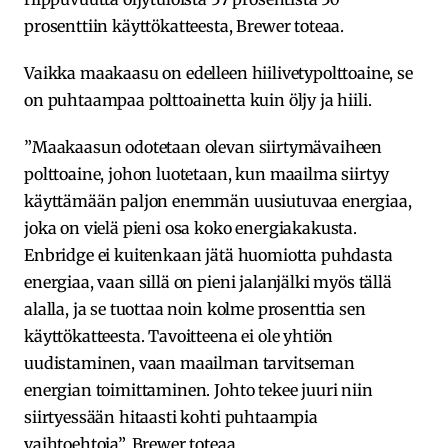
prosenttiin käyttökatteesta, Brewer toteaa.
Vaikka maakaasu on edelleen hiilivetypolttoaine, se
on puhtaampaa polttoainetta kuin öljy ja hiili.
”Maakaasun odotetaan olevan siirtymävaiheen
polttoaine, johon luotetaan, kun maailma siirtyy
käyttämään paljon enemmän uusiutuvaa energiaa,
joka on vielä pieni osa koko energiakakusta.
Enbridge ei kuitenkaan jätä huomiotta puhdasta
energiaa, vaan sillä on pieni jalanjälki myös tällä
alalla, ja se tuottaa noin kolme prosenttia sen
käyttökatteesta. Tavoitteena ei ole yhtiön
uudistaminen, vaan maailman tarvitseman
energian toimittaminen. Johto tekee juuri niin
siirtyessään hitaasti kohti puhtaampia
vaihtoehtoja”, Brewer toteaa.