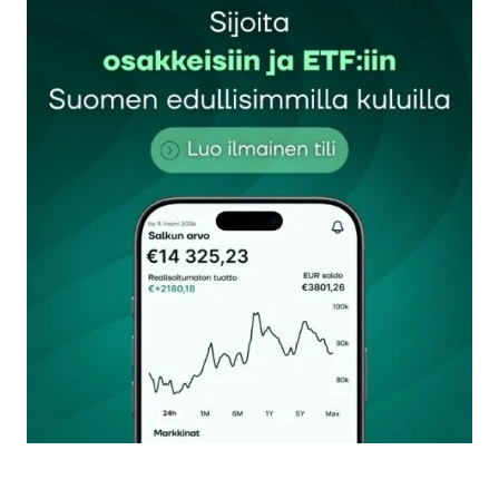
Maksaa 2,5 kertaisesti tuottojensa verran osinkoja.
Kauankohan pysyy osakearistrokraattina?
Janne
26.8.2024 at 00:37
Vastaa
Kannattaa verrata osinkoa tulorahoitukseen
(DCF=distributable cash flow).
Yhtiö ennustaa perusskenaariossaan DCF:n
olevan tänä vuonna 5,4-5,8 dollaria per osake.
Osingon yhtiö ennustaa olevan 3,66 dollaria.
Yhtiöllä on isot poistot, jotka eivät tietenkään
vaikuta kassavirtaan.