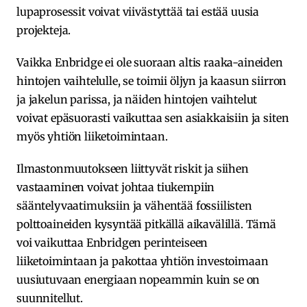
lupaprosessit voivat viivästyttää tai estää uusia
projekteja.
Vaikka Enbridge ei ole suoraan altis raaka-aineiden
hintojen vaihtelulle, se toimii öljyn ja kaasun siirron
ja jakelun parissa, ja näiden hintojen vaihtelut
voivat epäsuorasti vaikuttaa sen asiakkaisiin ja siten
myös yhtiön liiketoimintaan.
Ilmastonmuutokseen liittyvät riskit ja siihen
vastaaminen voivat johtaa tiukempiin
sääntelyvaatimuksiin ja vähentää fossiilisten
polttoaineiden kysyntää pitkällä aikavälillä. Tämä
voi vaikuttaa Enbridgen perinteiseen
liiketoimintaan ja pakottaa yhtiön investoimaan
uusiutuvaan energiaan nopeammin kuin se on
suunnitellut.