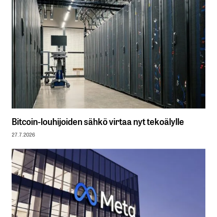
Bitcoin-louhijoiden sähkö virtaa nyt tekoälylle
27.7.2026