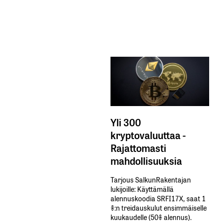
Yli 300
kryptovaluuttaa -
Rajattomasti
mahdollisuuksia
Tarjous SalkunRakentajan
lukijoille: Käyttämällä​ ​
alennuskoodia​ ​SRFI17X,​ ​saat​ ​1
%:n treidauskulut​ ​ensimmäiselle​ ​
kuukaudelle​ ​(50%​ ​alennus).