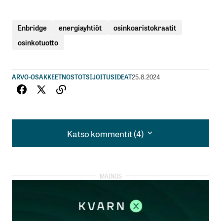
Enbridge
energiayhtiöt
osinkoaristokraatit
osinkotuotto
ARVO-OSAKKEET
NOSTOT
SIJOITUSIDEAT
25.8.2024
Katso kommentit (4)
Katso kommentit (4)
pe 20 ei vaikuta edulliselta
Rami Routa
25.8.2024 at 22:54
Vastaa