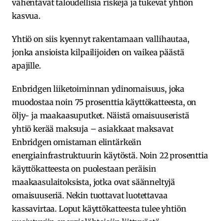
vähentävät taloudellisia riskejä ja tukevat yhtiön
kasvua.
Yhtiö on siis kyennyt rakentamaan vallihautaa,
jonka ansioista kilpailijoiden on vaikea päästä
apajille.
Enbridgen liiketoiminnan ydinomaisuus, joka
muodostaa noin 75 prosenttia käyttökatteesta, on
öljy- ja maakaasuputket. Näistä omaisuuseristä
yhtiö kerää maksuja – asiakkaat maksavat
Enbridgen omistaman elintärkeän
energiainfrastruktuurin käytöstä. Noin 22 prosenttia
käyttökatteesta on puolestaan peräisin
maakaasulaitoksista, jotka ovat säänneltyjä
omaisuuseriä. Nekin tuottavat luotettavaa
kassavirtaa. Loput käyttökatteesta tulee yhtiön