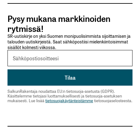
https://www.enbridge.com/~/media/Enb/Documents
Pysy mukana markkinoiden
Relations/2024/2024_Q2_Earnings_Presentation_Fin
rytmissä!
rev=1a11cb7eb57e4e69ae1e8b7a871a4141&hash=
SR-uutiskirje on yksi Suomen monipuolisimmista sijoittamisen ja
Jorma Erkkilä
talouden uutiskirjeistä. Saat sähköpostiisi mielenkiintoisimmat
26.8.2024 at 08:00
sisällöt kolmesti viikossa.
Vastaa
Yhtiö on siis kanadalainen, mikä on syytä
huomioida tuottojen verotuksessa.
SalkunRakentaja noudattaa EU:n tietosuoja-asetusta (GDPR).
Samuli
Käsittelemme tietojasi luottamuksellisesti ja tietosuoja-asetuksen
mukaisesti. Lue lisää
tietosuojakäytänteistämme
tietosuojaselosteesta.
26.8.2024 at 22:16
Vastaa