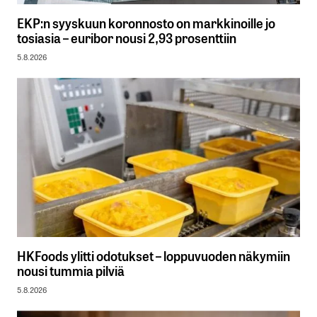
EKP:n syyskuun koronnosto on markkinoille jo
tosiasia – euribor nousi 2,93 prosenttiin
5.8.2026
HKFoods ylitti odotukset – loppuvuoden näkymiin
nousi tummia pilviä
5.8.2026