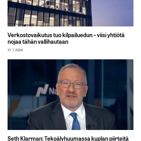
Verkostovaikutus tuo kilpailuedun – viisi yhtiötä
nojaa tähän vallihautaan
27.7.2026
Seth Klarman: Tekoälyhuumassa kuplan piirteitä