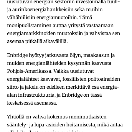
uusiutuvan energian sektoriin investoimalla tuuli-
ja aurinkoenergiahankkeisiin sekä muihin
vähähiilisiin energiamuotoihin. Tämä
monipuolistaminen auttaa yritystä vastaamaan
energiamarkkinoiden muutoksiin ja vahvistaa sen
asemaa pitkällä aikavälillä.
Enbridge hyötyy jatkuvasta öljyn, maakaasun ja
muiden energianlähteiden kysynnän kasvusta
Pohjois-Amerikassa. Vaikka uusiutuvat
energialähteet kasvavat, fossiilisten polttoaineiden
siirto ja jakelu on edelleen merkittävä osa energia-
alan infrastruktuuria, ja Enbridge on tässä
keskeisessä asemassa.
Yhtiöllä on vahva kokemus monimutkaisten
sääntely- ja lupa-asioiden hoitamisesta, mikä antaa