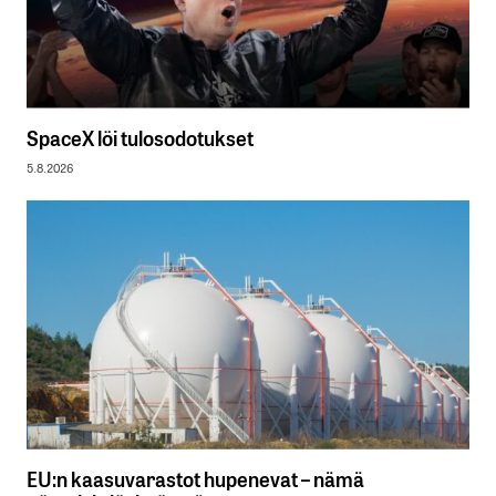
SpaceX löi tulosodotukset
5.8.2026
EU:n kaasuvarastot hupenevat – nämä