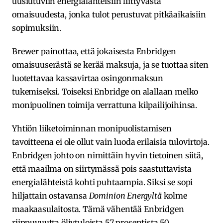
uusiutuviin energialähteisiin liittyvästä
omaisuudesta, jonka tulot perustuvat pitkäaikaisiin
sopimuksiin.
Brewer painottaa, että jokaisesta Enbridgen
omaisuuserästä se kerää maksuja, ja se tuottaa siten
luotettavaa kassavirtaa osingonmaksun
tukemiseksi. Toiseksi Enbridge on alallaan melko
monipuolinen toimija verrattuna kilpailijoihinsa.
Yhtiön liiketoiminnan monipuolistamisen
tavoitteena ei ole ollut vain luoda erilaisia tulovirtoja.
Enbridgen johto on nimittäin hyvin tietoinen siitä,
että maailma on siirtymässä pois saastuttavista
energialähteistä kohti puhtaampia. Siksi se sopi
hiljattain ostavansa
Dominion Energyltä
kolme
maakaasulaitosta. Tämä vähentää Enbridgen
riippuvuutta öljytuloista 57 prosentista 50