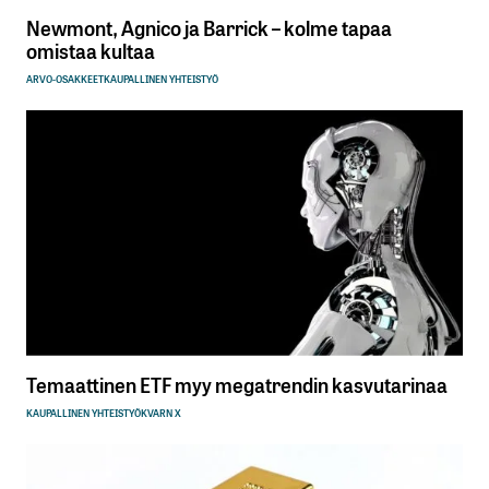
Newmont, Agnico ja Barrick – kolme tapaa
Sähköpostiosoitteesi
*
omistaa kultaa
ARVO-OSAKKEET
KAUPALLINEN YHTEISTYÖ
Tilaa SalkunRakentajan uutiskirje
Lähetä kommentti
Temaattinen ETF myy megatrendin kasvutarinaa
KAUPALLINEN YHTEISTYÖ
KVARN X