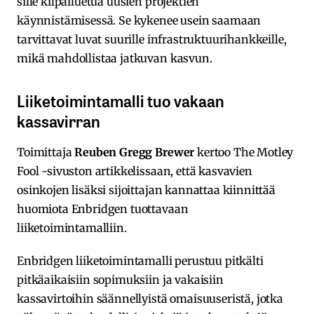
sille kilpailuetua uusien projektien
käynnistämisessä. Se kykenee usein saamaan
tarvittavat luvat suurille infrastruktuurihankkeille,
mikä mahdollistaa jatkuvan kasvun.
Liiketoimintamalli tuo vakaan
kassavirran
Toimittaja
Reuben Gregg Brewer
kertoo The Motley
Fool -sivuston artikkelissaan, että kasvavien
osinkojen lisäksi sijoittajan kannattaa kiinnittää
huomiota Enbridgen tuottavaan
liiketoimintamalliin.
Enbridgen liiketoimintamalli perustuu pitkälti
pitkäaikaisiin sopimuksiin ja vakaisiin
kassavirtoihin säännellyistä omaisuuseristä, jotka