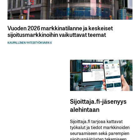
Vuoden 2026 markkinatilanne ja keskeiset
sijoitusmarkkinoihin vaikuttavat teemat
KAUPALLINEN YHTEISTYÖ
KVARN X
Sijoittaja.fi-jäsenyys
alehintaan
Sijoittaja.fi tarjoaa kattavat
työkalut ja tiedot markkinoiden
seuraamiseen sekä parempien
sijoituspäätösten tekemiseen.