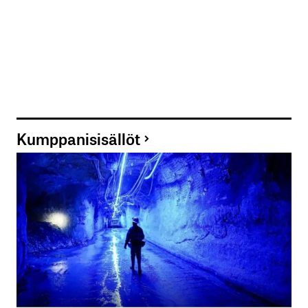
kirjautua
sisään
rekisteröityä
Kumppanisisällöt
Sähköpostiosoitettasi ei julkaista.
Pakolliset
kentät on merkitty
*
Kommentti
*
Nimesi tai nimimerkkisi
*