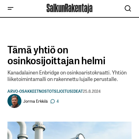
Tämä yhtiö on
osinkosijoittajan helmi
Kanadalainen Enbridge on osinkoaristokraatti. Yhtiön
liiketoimintamalli on rakennettu lujalle perustalle.
ARVO-OSAKKEET
NOSTOT
SIJOITUSIDEAT
25.8.2024
Jorma Erkkilä
4