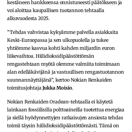
kestäneen hankkeensa onnistuneesti päätökseen ja
voi aloittaa kaupallisen tuotannon tehtaalla
alkuvuodesta 2025.
”Tehdas vahvistaa kykyämme palvella asiakkaita
Keski-Euroopassa ja sen ulkopuolella ja tukee
yhtiömme kasvua kohti kahden miljardin euron
liikevaihtoa. Hiilidioksidipäästöttömän
rengastehtaan myötä olemme valmiita toimimaan
alan edelläkävijänä ja vastuullisen rengastuotannon
suunnannäyttäjänä”, kertoo Nokian Renkaiden
toimitusjohtaja
Jukka Moisio
.
Nokian Renkaiden Oradean-tehtaalla ei käytetä
lainkaan fossiilisilla polttoaineilla tuotettua energiaa
ja siellä hyödynnettyjen ratkaisujen ansiosta tehdas
toimii täysin hiilidioksidipäästöttömästi. Tämä on