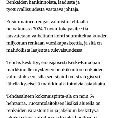
Renkaiden hankinnoista, laadusta ja
työturvallisuudesta vastaava johtaja.
Ensimmäinen rengas valmistui tehtaalla
heinäkuussa 2024. Tuotantokapasiteettia
kasvatetaan vaiheittain kohti suunniteltua kuuden
miljoonan renkaan vuosikapasiteettia, ja sitä on
mahdollista laajentaa tulevaisuudessa.
Tehdas keskittyy ensisijaisesti Keski-Euroopan
markkinoille myytävien henkilöauton renkaiden
valmistukseen, sillä sen sijainti on strategisesti
lähellä kyseisellä markkinalla toimivia asiakkaita.
Tehdasalueen kokonaispinta-ala on noin 54
hehtaaria. Tuotantolaitoksen lisäksi alueella on
renkaiden varastointiin ja jakeluun keskittyvä
jakelukeskus, sekoitusosasto sekä huoltoon ja