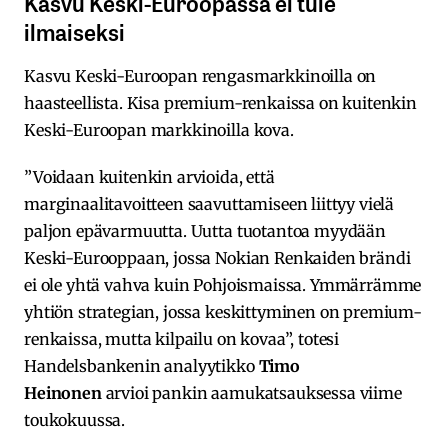
Kasvu Keski-Euroopassa ei tule
ilmaiseksi
Kasvu Keski-Euroopan rengasmarkkinoilla on
haasteellista. Kisa premium-renkaissa on kuitenkin
Keski-Euroopan markkinoilla kova.
”Voidaan kuitenkin arvioida, että
marginaalitavoitteen saavuttamiseen liittyy vielä
paljon epävarmuutta. Uutta tuotantoa myydään
Keski-Eurooppaan, jossa Nokian Renkaiden brändi
ei ole yhtä vahva kuin Pohjoismaissa. Ymmärrämme
yhtiön strategian, jossa keskittyminen on premium-
renkaissa, mutta kilpailu on kovaa”, totesi
Handelsbankenin analyytikko
Timo
Heinonen
arvioi pankin aamukatsauksessa viime
toukokuussa.