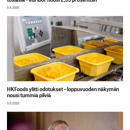
5.8.2026
HKFoods ylitti odotukset – loppuvuoden näkymiin
nousi tummia pilviä
5.8.2026