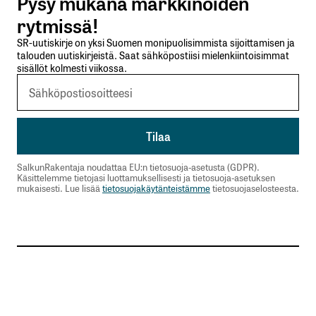
Pysy mukana markkinoiden
Lähetä kommentti
rytmissä!
SR-uutiskirje on yksi Suomen monipuolisimmista sijoittamisen ja
talouden uutiskirjeistä. Saat sähköpostiisi mielenkiintoisimmat
sisällöt kolmesti viikossa.
SalkunRakentaja noudattaa EU:n tietosuoja-asetusta (GDPR).
Käsittelemme tietojasi luottamuksellisesti ja tietosuoja-asetuksen
mukaisesti. Lue lisää
tietosuojakäytänteistämme
tietosuojaselosteesta.