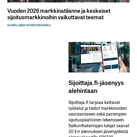
Vuoden 2026 markkinatilanne ja keskeiset
sijoitusmarkkinoihin vaikuttavat teemat
KAUPALLINEN YHTEISTYÖ
KVARN X
Sijoittaja.fi-jäsenyys
alehintaan
Sijoittaja.fi tarjoaa kattavat
työkalut ja tiedot markkinoiden
seuraamiseen sekä parempien
sijoituspäätösten tekemiseen.
SalkunRakentajan lukijat saavat
20 %:n alennuksen jäsenyydestä
alennuskoodilla SRSI20