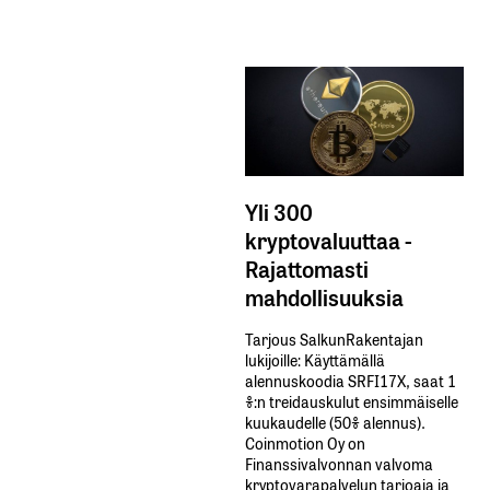
Yli 300
kryptovaluuttaa -
Rajattomasti
mahdollisuuksia
Tarjous SalkunRakentajan
lukijoille: Käyttämällä​ ​
alennuskoodia​ ​SRFI17X,​ ​saat​ ​1
%:n treidauskulut​ ​ensimmäiselle​ ​
kuukaudelle​ ​(50%​ ​alennus).
Coinmotion Oy on
Finanssivalvonnan valvoma
kryptovarapalvelun tarjoaja ja