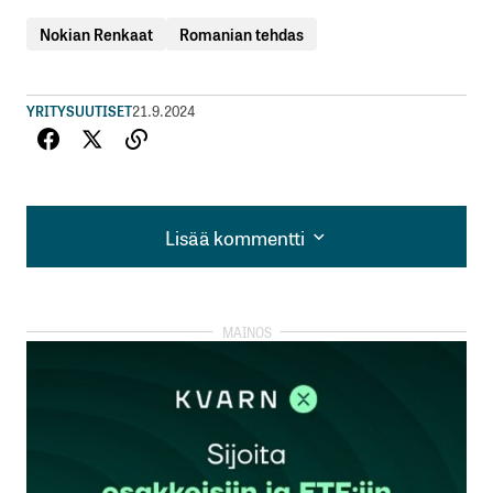
Nokian Renkaat
Romanian tehdas
YRITYSUUTISET
21.9.2024
Lisää kommentti
Lisää kommentti
kirjautua
sisään
rekisteröityä