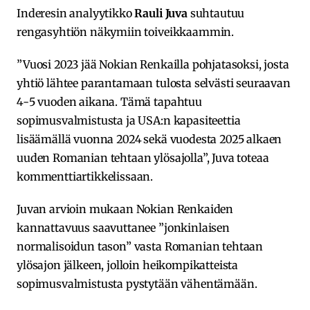
Inderesin analyytikko
Rauli Juva
suhtautuu
rengasyhtiön näkymiin toiveikkaammin.
”Vuosi 2023 jää Nokian Renkailla pohjatasoksi, josta
yhtiö lähtee parantamaan tulosta selvästi seuraavan
4-5 vuoden aikana. Tämä tapahtuu
sopimusvalmistusta ja USA:n kapasiteettia
lisäämällä vuonna 2024 sekä vuodesta 2025 alkaen
uuden Romanian tehtaan ylösajolla”, Juva toteaa
kommenttiartikkelissaan.
Juvan arvioin mukaan Nokian Renkaiden
kannattavuus saavuttanee ”jonkinlaisen
normalisoidun tason” vasta Romanian tehtaan
ylösajon jälkeen, jolloin heikompikatteista
sopimusvalmistusta pystytään vähentämään.