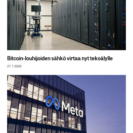
Bitcoin-louhijoiden sähkö virtaa nyt tekoälylle
27.7.2026