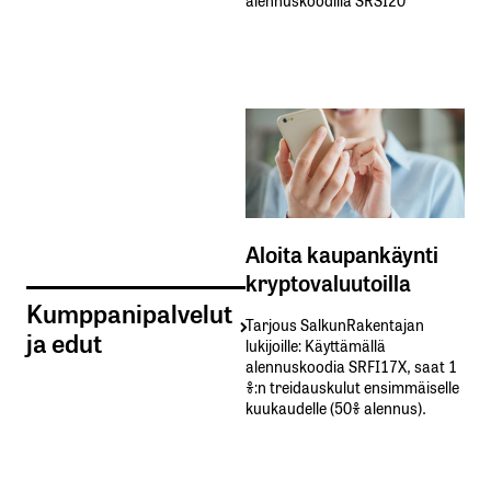
Aloita kaupankäynti
kryptovaluutoilla
Kumppanipalvelut
Tarjous SalkunRakentajan
ja edut
lukijoille: Käyttämällä​ ​
alennuskoodia​ ​SRFI17X,​ ​saat​ ​1
%:n treidauskulut​ ​ensimmäiselle​ ​
kuukaudelle​ ​(50%​ ​alennus).