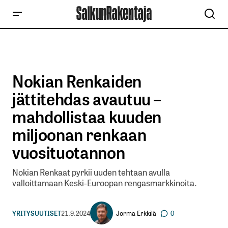
Nokian Renkaiden
jättitehdas avautuu –
mahdollistaa kuuden
miljoonan renkaan
vuosituotannon
Nokian Renkaat pyrkii uuden tehtaan avulla
valloittamaan Keski-Euroopan rengasmarkkinoita.
Jorma Erkkilä
YRITYSUUTISET
21.9.2024
0