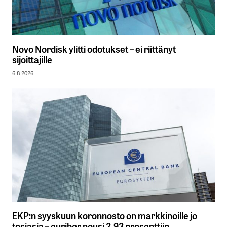
Novo Nordisk ylitti odotukset – ei riittänyt
sijoittajille
6.8.2026
EKP:n syyskuun koronnosto on markkinoille jo
tosiasia – euribor nousi 2,93 prosenttiin