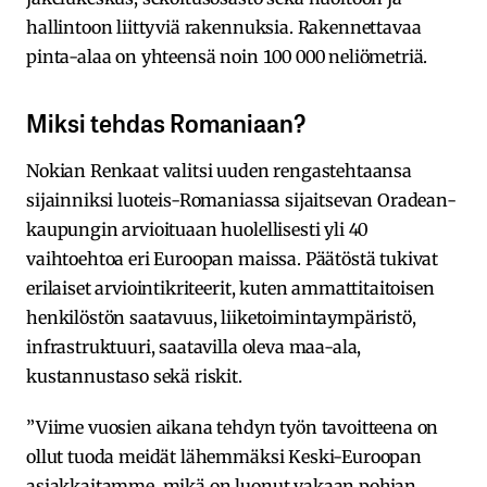
hallintoon liittyviä rakennuksia. Rakennettavaa
pinta-alaa on yhteensä noin 100 000 neliömetriä.
Miksi tehdas Romaniaan?
Nokian Renkaat valitsi uuden rengastehtaansa
sijainniksi luoteis-Romaniassa sijaitsevan Oradean-
kaupungin arvioituaan huolellisesti yli 40
vaihtoehtoa eri Euroopan maissa. Päätöstä tukivat
erilaiset arviointikriteerit, kuten ammattitaitoisen
henkilöstön saatavuus, liiketoimintaympäristö,
infrastruktuuri, saatavilla oleva maa-ala,
kustannustaso sekä riskit.
”Viime vuosien aikana tehdyn työn tavoitteena on
ollut tuoda meidät lähemmäksi Keski-Euroopan
asiakkaitamme, mikä on luonut vakaan pohjan