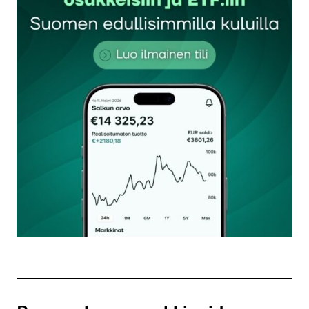
Sähköpostiosoitettasi ei julkaista.
Pakolliset
kentät on merkitty
*
Kommentti
*
Nimesi tai nimimerkkisi
*
Sähköpostiosoitteesi
*
Tilaa SalkunRakentajan uutiskirje