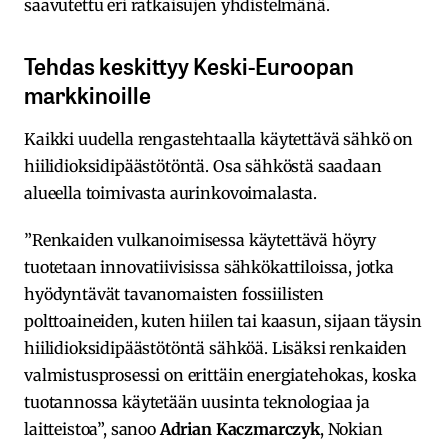
saavutettu eri ratkaisujen yhdistelmänä.
Tehdas keskittyy Keski-Euroopan
markkinoille
Kaikki uudella rengastehtaalla käytettävä sähkö on
hiilidioksidipäästötöntä. Osa sähköstä saadaan
alueella toimivasta aurinkovoimalasta.
”Renkaiden vulkanoimisessa käytettävä höyry
tuotetaan innovatiivisissa sähkökattiloissa, jotka
hyödyntävät tavanomaisten fossiilisten
polttoaineiden, kuten hiilen tai kaasun, sijaan täysin
hiilidioksidipäästötöntä sähköä. Lisäksi renkaiden
valmistusprosessi on erittäin energiatehokas, koska
tuotannossa käytetään uusinta teknologiaa ja
laitteistoa”, sanoo
Adrian Kaczmarczyk
, Nokian