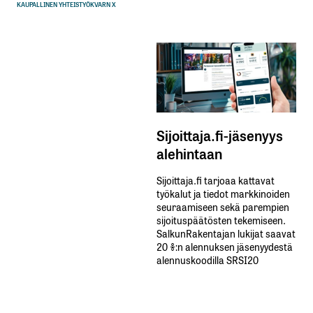
KAUPALLINEN YHTEISTYÖ
KVARN X
Sijoittaja.fi-jäsenyys
alehintaan
Sijoittaja.fi tarjoaa kattavat
työkalut ja tiedot markkinoiden
seuraamiseen sekä parempien
sijoituspäätösten tekemiseen.
SalkunRakentajan lukijat saavat
20 %:n alennuksen jäsenyydestä
alennuskoodilla SRSI20