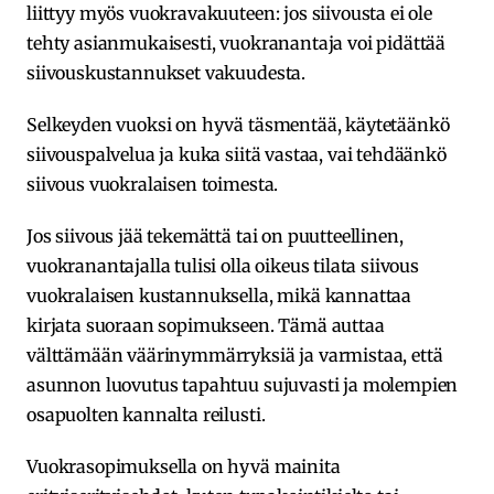
liittyy myös vuokravakuuteen: jos siivousta ei ole
tehty asianmukaisesti, vuokranantaja voi pidättää
siivouskustannukset vakuudesta.
Selkeyden vuoksi on hyvä täsmentää, käytetäänkö
siivouspalvelua ja kuka siitä vastaa, vai tehdäänkö
siivous vuokralaisen toimesta.
Jos siivous jää tekemättä tai on puutteellinen,
vuokranantajalla tulisi olla oikeus tilata siivous
vuokralaisen kustannuksella, mikä kannattaa
kirjata suoraan sopimukseen. Tämä auttaa
välttämään väärinymmärryksiä ja varmistaa, että
asunnon luovutus tapahtuu sujuvasti ja molempien
osapuolten kannalta reilusti.
Vuokrasopimuksella on hyvä mainita