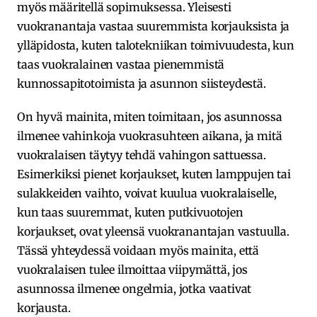
myös määritellä sopimuksessa. Yleisesti
vuokranantaja vastaa suuremmista korjauksista ja
ylläpidosta, kuten talotekniikan toimivuudesta, kun
taas vuokralainen vastaa pienemmistä
kunnossapitotoimista ja asunnon siisteydestä.
On hyvä mainita, miten toimitaan, jos asunnossa
ilmenee vahinkoja vuokrasuhteen aikana, ja mitä
vuokralaisen täytyy tehdä vahingon sattuessa.
Esimerkiksi pienet korjaukset, kuten lamppujen tai
sulakkeiden vaihto, voivat kuulua vuokralaiselle,
kun taas suuremmat, kuten putkivuotojen
korjaukset, ovat yleensä vuokranantajan vastuulla.
Tässä yhteydessä voidaan myös mainita, että
vuokralaisen tulee ilmoittaa viipymättä, jos
asunnossa ilmenee ongelmia, jotka vaativat
korjausta.