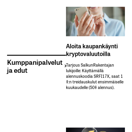
Aloita kaupankäynti
kryptovaluutoilla
Kumppanipalvelut
Tarjous SalkunRakentajan
ja edut
lukijoille: Käyttämällä​ ​
alennuskoodia​ ​SRFI17X,​ ​saat​ ​1
%:n treidauskulut​ ​ensimmäiselle​ ​
kuukaudelle​ ​(50%​ ​alennus).