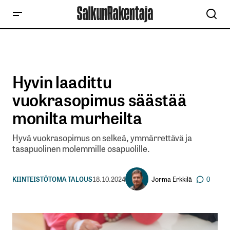
Hyvin laadittu
vuokrasopimus säästää
monilta murheilta
Hyvä vuokrasopimus on selkeä, ymmärrettävä ja
tasapuolinen molemmille osapuolille.
Jorma Erkkilä
KIINTEISTÖT
OMA TALOUS
18.10.2024
0