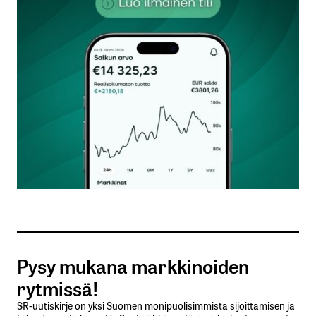
kentät on merkitty
*
Kommentti
*
Nimesi tai nimimerkkisi
*
Sähköpostiosoitteesi
*
Tilaa SalkunRakentajan uutiskirje
Pysy mukana markkinoiden
Lähetä kommentti
rytmissä!
SR-uutiskirje on yksi Suomen monipuolisimmista sijoittamisen ja