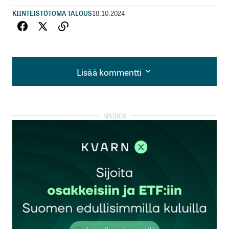
KIINTEISTÖT
OMA TALOUS
18.10.2024
Lisää kommentti
Lisää kommentti
kirjautua
sisään
rekisteröityä
Sähköpostiosoitettasi ei julkaista.
Pakolliset