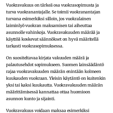
Vuokravakuus on tärkeä osa vuokrasopimusta ja
turva vuokranantajalle. Se toimii vuokranantajan
turvana esimerkiksi silloin, jos vuokralainen
laiminlyö vuokran maksamisen tai aiheuttaa
asunnolle vahinkoja. Vuokravakuuden määrää ja
käyttöä koskevat säännökset on hyvä määritellä
tarkasti vuokrasopimuksessa.
On suositeltavaa kirjata vakuuden määrä ja
palautusehdot sopimukseen. Suomen lainsäädäntö
rajaa vuokravakuuden määrän enintään kolmeen
kuukauden vuokraan. Yleisin käytäntö on kuitenkin
yksi tai kaksi kuukautta. Vuokravakuuden määrän
määrittämisessä kannattaa ottaa huomioon
asunnon kunto ja sijainti.
Vuokravakuus voidaan maksaa esimerkiksi