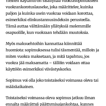
Yleinen käytäntö on sisällyttää vuokrasopimukseen
vuokrankorotuslauseke, joka määrittelee, kuinka
paljon ja kuinka usein vuokraa voidaan korottaa,
esimerkiksi elinkustannusindeksin perusteella.
Tämä auttaa välttämään yllätyksiä molemmille
osapuolille, kun vuokraan tehdään muutoksia.
Myös maksuehtoihin kannattaa kiinnittää
huomiota: sopimuksessa tulisi täsmentää, milloin ja
miten vuokra maksetaan, ja mitä tapahtuu, jos
vuokra jää maksamatta – tällöin voidaan ottaa
käyttöön esimerkiksi viivästyskorko.
Sopimus voi olla joko toistaiseksi voimassa oleva tai
määräaikainen.
Toistaiseksi voimassa oleva sopimus jatkuu ilman
ennalta määrättyä päättymisajankohtaa, kunnes