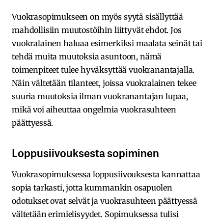
Vuokrasopimukseen on myös syytä sisällyttää
mahdollisiin muutostöihin liittyvät ehdot. Jos
vuokralainen haluaa esimerkiksi maalata seinät tai
tehdä muita muutoksia asuntoon, nämä
toimenpiteet tulee hyväksyttää vuokranantajalla.
Näin vältetään tilanteet, joissa vuokralainen tekee
suuria muutoksia ilman vuokranantajan lupaa,
mikä voi aiheuttaa ongelmia vuokrasuhteen
päättyessä.
Loppusiivouksesta sopiminen
Vuokrasopimuksessa loppusiivouksesta kannattaa
sopia tarkasti, jotta kummankin osapuolen
odotukset ovat selvät ja vuokrasuhteen päättyessä
vältetään erimielisyydet. Sopimuksessa tulisi