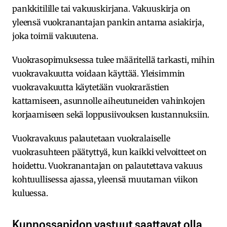
pankkitilille tai vakuuskirjana. Vakuuskirja on
yleensä vuokranantajan pankin antama asiakirja,
joka toimii vakuutena.
Vuokrasopimuksessa tulee määritellä tarkasti, mihin
vuokravakuutta voidaan käyttää. Yleisimmin
vuokravakuutta käytetään vuokrarästien
kattamiseen, asunnolle aiheutuneiden vahinkojen
korjaamiseen sekä loppusiivouksen kustannuksiin.
Vuokravakuus palautetaan vuokralaiselle
vuokrasuhteen päätyttyä, kun kaikki velvoitteet on
hoidettu. Vuokranantajan on palautettava vakuus
kohtuullisessa ajassa, yleensä muutaman viikon
kuluessa.
Kunnossapidon vastuut saattavat olla