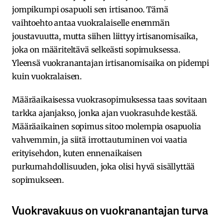
jompikumpi osapuoli sen irtisanoo. Tämä
vaihtoehto antaa vuokralaiselle enemmän
joustavuutta, mutta siihen liittyy irtisanomisaika,
joka on määriteltävä selkeästi sopimuksessa.
Yleensä vuokranantajan irtisanomisaika on pidempi
kuin vuokralaisen.
Määräaikaisessa vuokrasopimuksessa taas sovitaan
tarkka ajanjakso, jonka ajan vuokrasuhde kestää.
Määräaikainen sopimus sitoo molempia osapuolia
vahvemmin, ja siitä irrottautuminen voi vaatia
erityisehdon, kuten ennenaikaisen
purkumahdollisuuden, joka olisi hyvä sisällyttää
sopimukseen.
Vuokravakuus on vuokranantajan turva