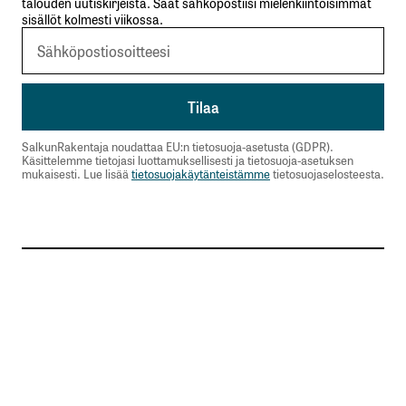
talouden uutiskirjeistä. Saat sähköpostiisi mielenkiintoisimmat
sisällöt kolmesti viikossa.
SalkunRakentaja noudattaa EU:n tietosuoja-asetusta (GDPR).
Käsittelemme tietojasi luottamuksellisesti ja tietosuoja-asetuksen
mukaisesti. Lue lisää
tietosuojakäytänteistämme
tietosuojaselosteesta.