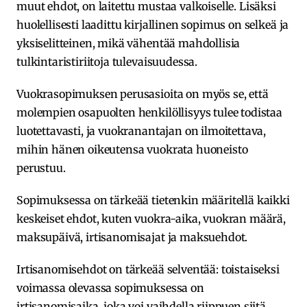
muut ehdot, on laitettu mustaa valkoiselle. Lisäksi
huolellisesti laadittu kirjallinen sopimus on selkeä ja
yksiselitteinen, mikä vähentää mahdollisia
tulkintaristiriitoja tulevaisuudessa.
Vuokrasopimuksen perusasioita on myös se, että
molempien osapuolten henkilöllisyys tulee todistaa
luotettavasti, ja vuokranantajan on ilmoitettava,
mihin hänen oikeutensa vuokrata huoneisto
perustuu.
Sopimuksessa on tärkeää tietenkin määritellä kaikki
keskeiset ehdot, kuten vuokra-aika, vuokran määrä,
maksupäivä, irtisanomisajat ja maksuehdot.
Irtisanomisehdot on tärkeää selventää: toistaiseksi
voimassa olevassa sopimuksessa on
irtisanomisaika, joka voi vaihdella riippuen siitä,