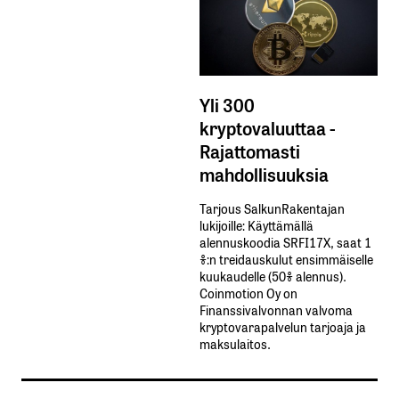
Yli 300
kryptovaluuttaa -
Rajattomasti
mahdollisuuksia
Tarjous SalkunRakentajan
lukijoille: Käyttämällä​ ​
alennuskoodia​ ​SRFI17X,​ ​saat​ ​1
%:n treidauskulut​ ​ensimmäiselle​ ​
kuukaudelle​ ​(50%​ ​alennus).
Coinmotion Oy on
Finanssivalvonnan valvoma
kryptovarapalvelun tarjoaja ja
maksulaitos.