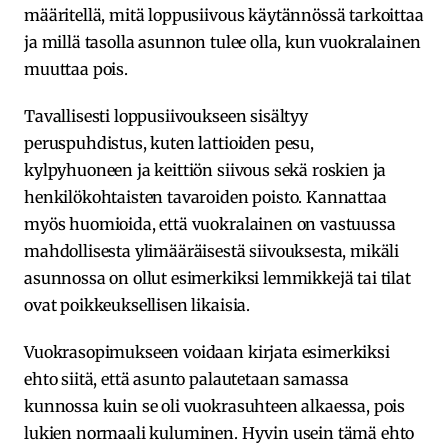
määritellä, mitä loppusiivous käytännössä tarkoittaa
ja millä tasolla asunnon tulee olla, kun vuokralainen
muuttaa pois.
Tavallisesti loppusiivoukseen sisältyy
peruspuhdistus, kuten lattioiden pesu,
kylpyhuoneen ja keittiön siivous sekä roskien ja
henkilökohtaisten tavaroiden poisto. Kannattaa
myös huomioida, että vuokralainen on vastuussa
mahdollisesta ylimääräisestä siivouksesta, mikäli
asunnossa on ollut esimerkiksi lemmikkejä tai tilat
ovat poikkeuksellisen likaisia.
Vuokrasopimukseen voidaan kirjata esimerkiksi
ehto siitä, että asunto palautetaan samassa
kunnossa kuin se oli vuokrasuhteen alkaessa, pois
lukien normaali kuluminen. Hyvin usein tämä ehto