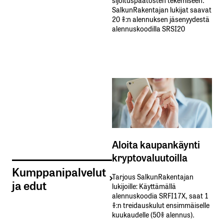
SalkunRakentajan lukijat saavat
20 %:n alennuksen jäsenyydestä
alennuskoodilla SRSI20
Aloita kaupankäynti
kryptovaluutoilla
Kumppanipalvelut
Tarjous SalkunRakentajan
ja edut
lukijoille: Käyttämällä​ ​
alennuskoodia​ ​SRFI17X,​ ​saat​ ​1
%:n treidauskulut​ ​ensimmäiselle​ ​
kuukaudelle​ ​(50%​ ​alennus).