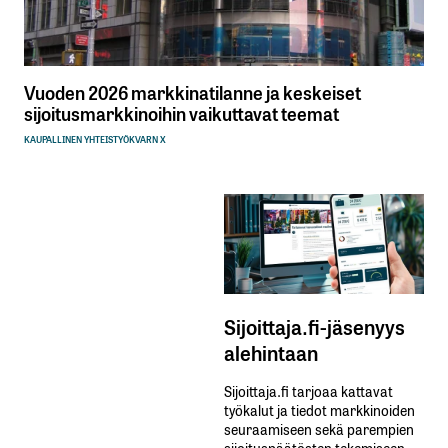
Vuoden 2026 markkinatilanne ja keskeiset
sijoitusmarkkinoihin vaikuttavat teemat
KAUPALLINEN YHTEISTYÖ
KVARN X
Sijoittaja.fi-jäsenyys
alehintaan
Sijoittaja.fi tarjoaa kattavat
työkalut ja tiedot markkinoiden
seuraamiseen sekä parempien
sijoituspäätösten tekemiseen.