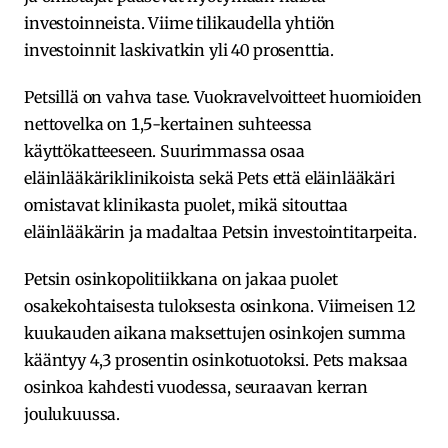
investoinneista. Viime tilikaudella yhtiön
investoinnit laskivatkin yli 40 prosenttia.
Petsillä on vahva tase. Vuokravelvoitteet huomioiden
nettovelka on 1,5-kertainen suhteessa
käyttökatteeseen. Suurimmassa osaa
eläinlääkäriklinikoista sekä Pets että eläinlääkäri
omistavat klinikasta puolet, mikä sitouttaa
eläinlääkärin ja madaltaa Petsin investointitarpeita.
Petsin osinkopolitiikkana on jakaa puolet
osakekohtaisesta tuloksesta osinkona. Viimeisen 12
kuukauden aikana maksettujen osinkojen summa
kääntyy 4,3 prosentin osinkotuotoksi. Pets maksaa
osinkoa kahdesti vuodessa, seuraavan kerran
joulukuussa.