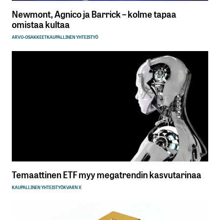
Newmont, Agnico ja Barrick – kolme tapaa
omistaa kultaa
ARVO-OSAKKEET
KAUPALLINEN YHTEISTYÖ
Temaattinen ETF myy megatrendin kasvutarinaa
KAUPALLINEN YHTEISTYÖ
KVARN X