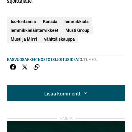
sijoittajalle.
Iso-Britannia
Kanada
lemmikkiala
lemmikkieläintarvikkeet
Musti Group
Musti ja Mirri
vähittäiskauppa
KASVUOSAKKEET
NOSTOT
SIJOITUSIDEAT
3.11.2024
Lisää kommentti
Lisää kommentti
kirjautua