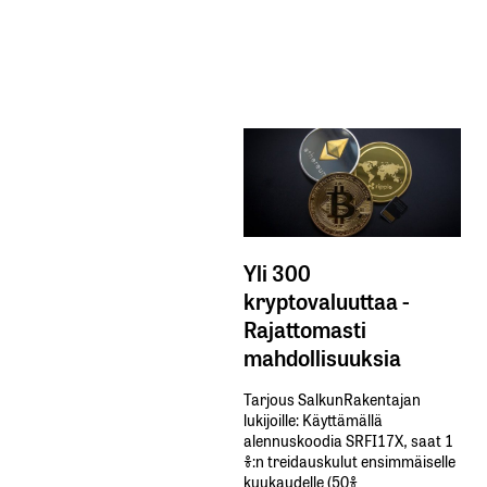
Yli 300
kryptovaluuttaa -
Rajattomasti
mahdollisuuksia
Tarjous SalkunRakentajan
lukijoille: Käyttämällä​ ​
alennuskoodia​ ​SRFI17X,​ ​saat​ ​1
%:n treidauskulut​ ​ensimmäiselle​ ​
kuukaudelle​ ​(50%​ ​