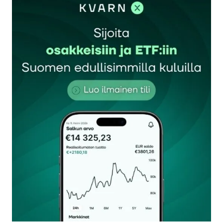
sisään
rekisteröityä
Sähköpostiosoitettasi ei julkaista.
Pakolliset
kentät on merkitty
*
Kommentti
*
Nimesi tai nimimerkkisi
*
Sähköpostiosoitteesi
*