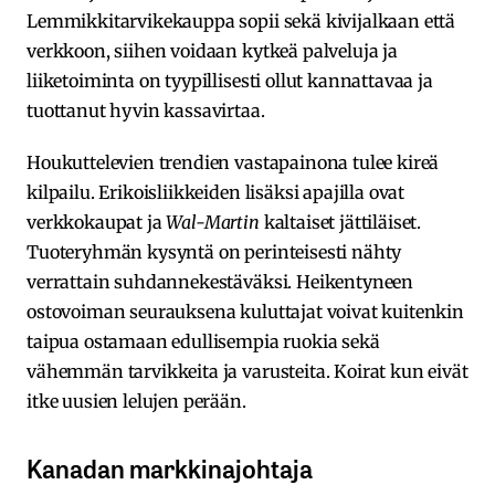
Lemmikkitarvikekauppa sopii sekä kivijalkaan että
verkkoon, siihen voidaan kytkeä palveluja ja
liiketoiminta on tyypillisesti ollut kannattavaa ja
tuottanut hyvin kassavirtaa.
Houkuttelevien trendien vastapainona tulee kireä
kilpailu. Erikoisliikkeiden lisäksi apajilla ovat
verkkokaupat ja
Wal-Martin
kaltaiset jättiläiset.
Tuoteryhmän kysyntä on perinteisesti nähty
verrattain suhdannekestäväksi. Heikentyneen
ostovoiman seurauksena kuluttajat voivat kuitenkin
taipua ostamaan edullisempia ruokia sekä
vähemmän tarvikkeita ja varusteita. Koirat kun eivät
itke uusien lelujen perään.
Kanadan markkinajohtaja