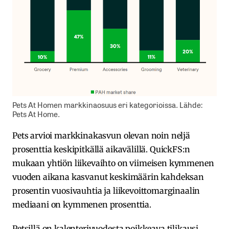
Pets At Homen markkinaosuus eri kategorioissa. Lähde:
Pets At Home.
Pets arvioi markkinakasvun olevan noin neljä
prosenttia keskipitkällä aikavälillä. QuickFS:n
mukaan yhtiön liikevaihto on viimeisen kymmenen
vuoden aikana kasvanut keskimäärin kahdeksan
prosentin vuosivauhtia ja liikevoittomarginaalin
mediaani on kymmenen prosenttia.
Petsillä on kalenterivuodesta poikkeava tilikausi.