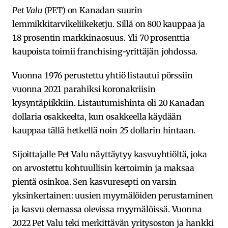
Pet Valu
(PET) on Kanadan suurin
lemmikkitarvikeliikeketju. Sillä on 800 kauppaa ja
18 prosentin markkinaosuus. Yli 70 prosenttia
kaupoista toimii franchising-yrittäjän johdossa.
Vuonna 1976 perustettu yhtiö listautui pörssiin
vuonna 2021 parahiksi koronakriisin
kysyntäpiikkiin. Listautumishinta oli 20 Kanadan
dollaria osakkeelta, kun osakkeella käydään
kauppaa tällä hetkellä noin 25 dollarin hintaan.
Sijoittajalle Pet Valu näyttäytyy kasvuyhtiöltä, joka
on arvostettu kohtuullisin kertoimin ja maksaa
pientä osinkoa. Sen kasvuresepti on varsin
yksinkertainen: uusien myymälöiden perustaminen
ja kasvu olemassa olevissa myymälöissä. Vuonna
2022 Pet Valu teki merkittävän yritysoston ja hankki