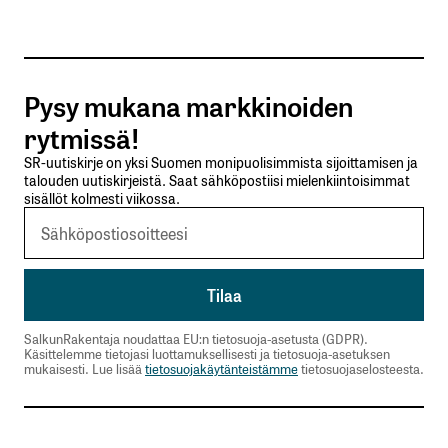
Tilaa SalkunRakentajan uutiskirje
Pysy mukana markkinoiden
Lähetä kommentti
rytmissä!
SR-uutiskirje on yksi Suomen monipuolisimmista sijoittamisen ja
talouden uutiskirjeistä. Saat sähköpostiisi mielenkiintoisimmat
sisällöt kolmesti viikossa.
SalkunRakentaja noudattaa EU:n tietosuoja-asetusta (GDPR).
Käsittelemme tietojasi luottamuksellisesti ja tietosuoja-asetuksen
mukaisesti. Lue lisää
tietosuojakäytänteistämme
tietosuojaselosteesta.