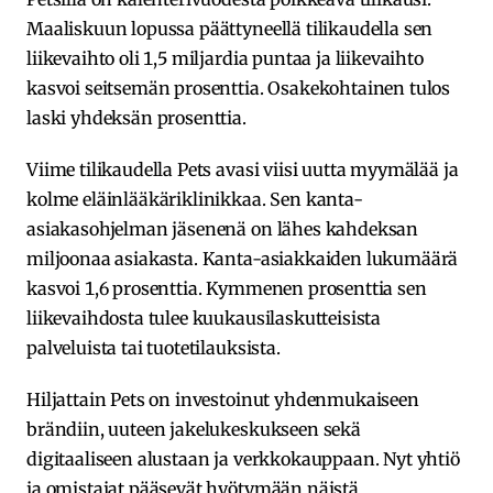
Maaliskuun lopussa päättyneellä tilikaudella sen
liikevaihto oli 1,5 miljardia puntaa ja liikevaihto
kasvoi seitsemän prosenttia. Osakekohtainen tulos
laski yhdeksän prosenttia.
Viime tilikaudella Pets avasi viisi uutta myymälää ja
kolme eläinlääkäriklinikkaa. Sen kanta-
asiakasohjelman jäsenenä on lähes kahdeksan
miljoonaa asiakasta. Kanta-asiakkaiden lukumäärä
kasvoi 1,6 prosenttia. Kymmenen prosenttia sen
liikevaihdosta tulee kuukausilaskutteisista
palveluista tai tuotetilauksista.
Hiljattain Pets on investoinut yhdenmukaiseen
brändiin, uuteen jakelukeskukseen sekä
digitaaliseen alustaan ja verkkokauppaan. Nyt yhtiö
ja omistajat pääsevät hyötymään näistä