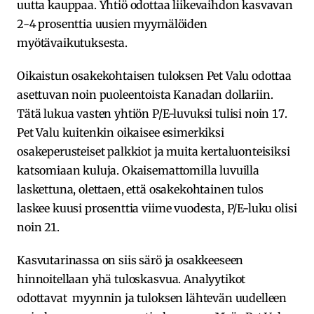
uutta kauppaa. Yhtiö odottaa liikevaihdon kasvavan
2-4 prosenttia uusien myymälöiden
myötävaikutuksesta.
Oikaistun osakekohtaisen tuloksen Pet Valu odottaa
asettuvan noin puoleentoista Kanadan dollariin.
Tätä lukua vasten yhtiön P/E-luvuksi tulisi noin 17.
Pet Valu kuitenkin oikaisee esimerkiksi
osakeperusteiset palkkiot ja muita kertaluonteisiksi
katsomiaan kuluja. Okaisemattomilla luvuilla
laskettuna, olettaen, että osakekohtainen tulos
laskee kuusi prosenttia viime vuodesta, P/E-luku olisi
noin 21.
Kasvutarinassa on siis särö ja osakkeeseen
hinnoitellaan yhä tuloskasvua. Analyytikot
odottavat myynnin ja tuloksen lähtevän uudelleen