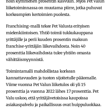
noin kymmenen prosentin kasvuun. Myös Pet Valun
liiketoiminnassa on muutama piirre, jotka puhuvat
korkeampien kertoimien puolesta.
Franchising-malli tekee Pet Valusta erityisen
mielenkiintoisen. Yhtiö toimii tukkukauppana
yrittäjille ja perii kuuden prosentin maksun
franchise-yrittäjän liikevaihdosta. Noin 40
prosenttia liikevaihdosta tulee yhtiön omasta
vähittäismyynnistä.
Toimintamalli mahdollistaa korkean
kannattavuuden ja tuoton sijoitetulle pääomalle.
Viime vuonna Pet Valun liiketulos oli yli 15
prosenttia ja vuonna 2022 lähes 17 prosenttia. Pet
Valu uskoo, että yrittäjävetoisissa kaupoissa
asiakaspalvelu ja paikallisuus ovat huippuluokkaa.