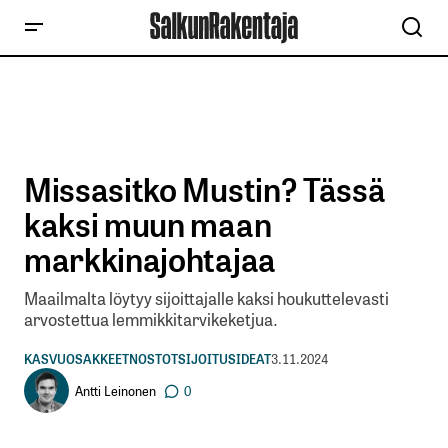
Missasitko Mustin? Tässä
kaksi muun maan
markkinajohtajaa
Maailmalta löytyy sijoittajalle kaksi houkuttelevasti
arvostettua lemmikkitarvikeketjua.
KASVUOSAKKEET
NOSTOT
SIJOITUSIDEAT
3.11.2024
Antti Leinonen
0