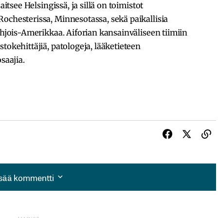
aitsee Helsingissä, ja sillä on toimistot
ochesterissa, Minnesotassa, sekä paikallisia
ohjois-Amerikkaa. Aiforian kansainväliseen tiimiin
tokehittäjiä, patologeja, lääketieteen
saajia.
isää kommentti
isää kommentti
autua sisään
rekisteröityä