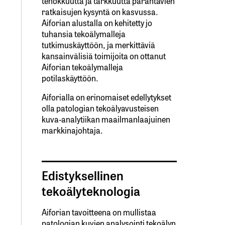
tehokkuutta ja tarkkuutta parantavien
ratkaisujen kysyntä on kasvussa.
Aiforian alustalla on kehitetty jo
tuhansia tekoälymalleja
tutkimuskäyttöön, ja merkittäviä
kansainvälisiä toimijoita on ottanut
Aiforian tekoälymalleja
potilaskäyttöön.
Aiforialla on erinomaiset edellytykset
olla patologian tekoälyavusteisen
kuva-analytiikan maailmanlaajuinen
markkinajohtaja.
Edistyksellinen
tekoälyteknologia
Aiforian tavoitteena on mullistaa
patologian kuvien analysointi tekoälyn