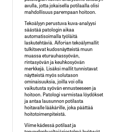
avulla, jotta jokaisella potilaalla olisi
mahdollisuus parempaan hoitoon.
Tekoälyyn perustuva kuva-analyysi
säästää patologin aikaa
automatisoimalla työläitä
laskutehtäviä. Aiforian tekoälymallit
tulkitsevat kudosnäytteistä muun
muassa eturauhassyövän,
rintasyövän ja keuhkosyövän
merkkejä. Lisäksi mallit tunnistavat
näytteistä myös solutason
ominaisuuksia, joilla voi olla
vaikutusta syövän ennusteeseen ja
hoitoon. Patologi varmistaa löydökset
ja antaa lausunnon potilasta
hoitavalle lääkärille, joka päättää
hoitotoimenpiteistä.
Viime kädessä potilaat ja
terveydenhuoltojärjestelmä hyötyvät,