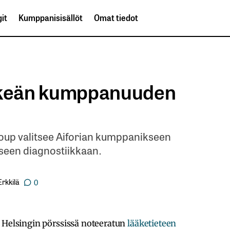
it
Kumppanisisällöt
Omat tiedot
ärkeän kumppanuuden
oup valitsee Aiforian kumppanikseen
iseen diagnostiikkaan.
rkkilä
0
 Helsingin pörssissä noteeratun
lääketieteen