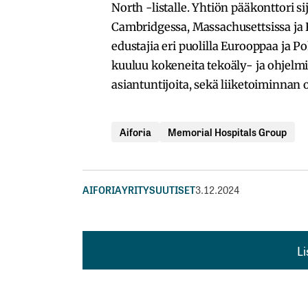
North -listalle. Yhtiön pääkonttori sij
Cambridgessa, Massachusettsissa ja R
edustajia eri puolilla Eurooppaa ja P
kuuluu kokeneita tekoäly- ja ohjelmis
asiantuntijoita, sekä liiketoiminnan o
Aiforia
Memorial Hospitals Group
AIFORIA
YRITYSUUTISET
3.12.2024
L
L
kirj