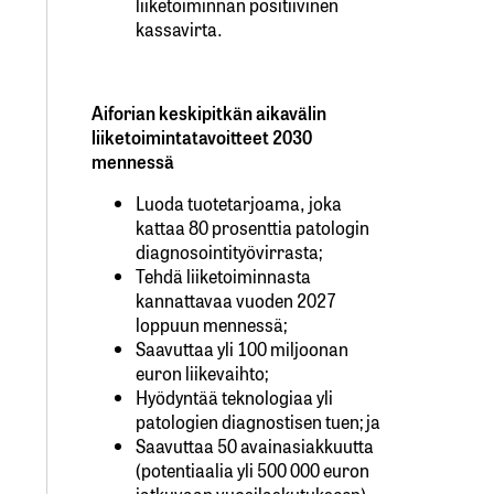
liiketoiminnan positiivinen
kassavirta.
Aiforian keskipitkän aikavälin
liiketoimintatavoitteet 2030
mennessä
Luoda tuotetarjoama, joka
kattaa 80 prosenttia patologin
diagnosointityövirrasta;
Tehdä liiketoiminnasta
kannattavaa vuoden 2027
loppuun mennessä;
Saavuttaa yli 100 miljoonan
euron liikevaihto;
Hyödyntää teknologiaa yli
patologien diagnostisen tuen; ja
Saavuttaa 50 avainasiakkuutta
(potentiaalia yli 500 000 euron
jatkuvaan vuosilaskutukseen).