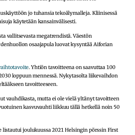
muskäyttöön jo tuhansia tekoälymalleja. Kliinisessä
isuja käytetään kansainvälisesti.
sta vallitsevasta megatrendistä. Väestön
eydenhuollon osaajapula luovat kysyntää Aiforian
aihtotavoite
. Yhtiön tavoitteena on saavuttaa 100
 2030 loppuun mennessä. Nykytasolta liikevaihdon
 yltääkseen tavoitteeseen.
ut vauhdikasta, mutta ei ole vielä yltänyt tavoitteen
 vuotuinen kasvuvauhti liikkuu tällä hetkellä noin 50
e listautui joulukuussa 2021 Helsingin pörssin First