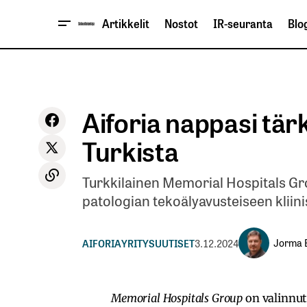
Artikkelit
Nostot
IR-seuranta
Blog
Aiforia nappasi t
Turkista
Turkkilainen Memorial Hospitals Gr
patologian tekoälyavusteiseen kliin
Jorma E
AIFORIA
YRITYSUUTISET
3.12.2024
Memorial Hospitals Group
on valinnut