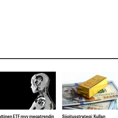
ttinen ETF myy megatrendin
Sijoitusstrategi: Kullan