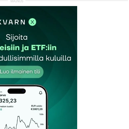
et kentät on merkitty
*
Sähköpostiosoitteesi
*