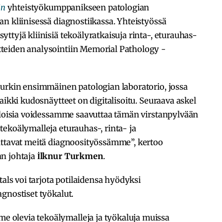
in
yhteistyökumppanikseen patologian
n kliinisessä diagnostiikassa. Yhteistyössä
ttyjä kliinisiä tekoälyratkaisuja rinta-, eturauhas-
teiden analysointiin Memorial Pathology -
Turkin ensimmäinen patologian laboratorio, jossa
aikki kudosnäytteet on digitalisoitu. Seuraava askel
 iloisia voidessamme saavuttaa tämän virstanpylvään
ekoälymalleja eturauhas-, rinta- ja
uttavat meitä diagnoosityössämme”, kertoo
an johtaja
İlknur Turkmen
.
s voi tarjota potilaidensa hyödyksi
agnostiset työkalut.
olevia tekoälymalleja ja työkaluja muissa