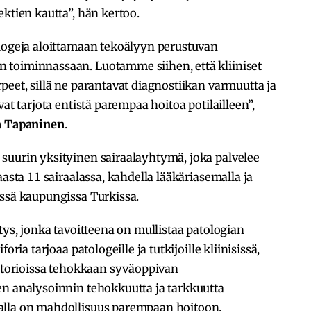
ktien kautta”, hän kertoo.
ologeja aloittamaan tekoälyyn perustuvan
 toiminnassaan. Luotamme siihen, että kliiniset
peet, sillä ne parantavat diagnostiikan varmuutta ja
at tarjota entistä parempaa hoitoa potilailleen”,
a Tapaninen
.
suurin yksityinen sairaalayhtymä, joka palvelee
aasta 11 sairaalassa, kahdella lääkäriasemalla ja
essä kaupungissa Turkissa.
tys, jonka tavoitteena on mullistaa patologian
oria tarjoaa patologeille ja tutkijoille kliinisissä,
ratorioissa tehokkaan syväoppivan
en analysoinnin tehokkuutta ja tarkkuutta
alla on mahdollisuus parempaan hoitoon.