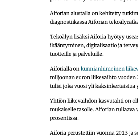
Aiforian alustalla on kehitetty tutki
diagnostiikassa Aiforian tekoälyratka
Tekoälyn lisäksi Aiforia hyötyy usea
ikääntyminen, digitalisaatio ja terv
tuotteille ja palveluille.
Aiforialla on
kunnianhimoinen liikev
miljoonan euron liikevaihto vuoden
tulisi joka vuosi yli kaksinkertaistua
Yhtiön liikevaihdon kasvutahti on oll
mukaiselle tasolle. Aiforian rullaava
prosentissa.
Aiforia perustettiin vuonna 2013 ja s