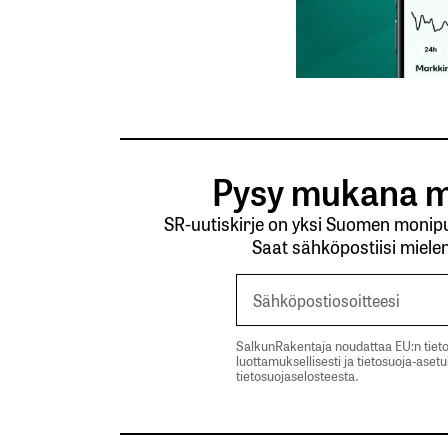
Pysy mukana m
SR-uutiskirje on yksi Suomen monipuo
Saat sähköpostiisi mielen
SalkunRakentaja noudattaa EU:n tieto
luottamuksellisesti ja tietosuoja-aset
tietosuojaselosteesta.