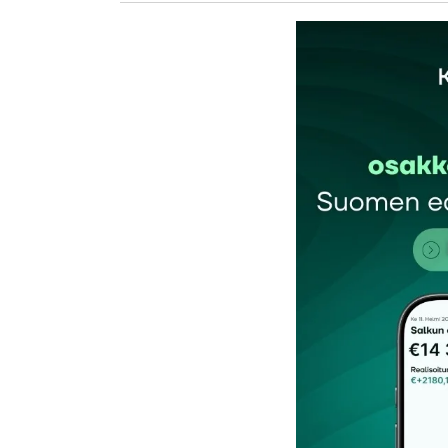
Sähköpostiosoitettasi ei julkaista.
Pakollis
Kommentti
*
Nimesi tai nimimerkkisi
*
Tilaa SalkunRakentajan uutiskirje
Lähetä kommentti