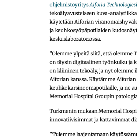
ohjelmistoyritys
Aiforia Technologies
tekoälyavusteiseen kuva-analytiikkaa
käytetään Aiforian viranomaishyväksy
ja keuhkosyöpäpotilaiden kudosnäyt
keskuslaboratoriossa.
”Olemme ylpeitä siitä, että olemme 
on täysin digitaalinen työnkulku ja k
on kliininen tekoäly, ja nyt olemme
Aiforian kanssa. Käytämme Aiforian t
keuhkokarsinoomapotilaille, ja ne a
Memorial Hospital Groupin patologi
Turkmenin mukaan Memorial Hospital
innovatiivisimmat ja kattavimmat di
”Tulemme laajentamaan käytössämme 