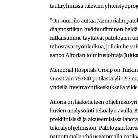
tautiryhmissä tulevien yhteistyöproje
”On suuri ilo auttaa Memorialin pat
diagnostiikan hyödyntäminen heidän
ratkaisumme täyttävät patologien tar
tehostavat työnkulkua, jolloin he voiv
sanoo Aiforian toimitusjohtaja
Jukk
Memorial Hospitals Group on Turkin 
vuosittain 75 000 potilasta yli 167 m
yhdellä hyvinvointikeskuksella viid
Aiforia on lääketieteen ohjelmistoyri
kuvien analysointi tekoälyn avulla. Aif
prekliinisissä ja akateemisissa labo
tekoälyohjelmiston. Patologian kuvi
parantamalla yhä useammalla potila