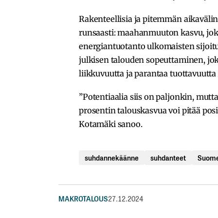
Rakenteellisia ja pitemmän aikaväl
runsaasti: maahanmuuton kasvu, joka
energiantuotanto ulkomaisten sijoit
julkisen talouden sopeuttaminen, joka
liikkuvuutta ja parantaa tuottavuutta k
”Potentiaalia siis on paljonkin, mut
prosentin talouskasvua voi pitää pos
Kotamäki sanoo.
suhdannekäänne
suhdanteet
Suome
MAKROTALOUS
27.12.2024