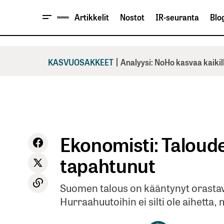
Artikkelit
Nostot
IR-seuranta
Blog
|
KASVUOSAKKEET
Analyysi: NoHo kasvaa kaikil
Ekonomisti: Taloud
tapahtunut
Suomen talous on kääntynyt orastav
Hurraahuutoihin ei silti ole aihetta,