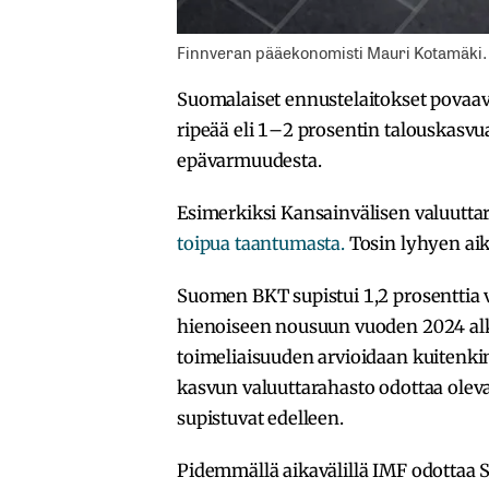
Finnveran pääekonomisti Mauri Kotamäki. 
Suomalaiset ennustelaitokset povaav
ripeää eli 1–2 prosentin talouskasv
epävarmuudesta.
Esimerkiksi Kansainvälisen valuutt
toipua taantumasta.
Tosin lyhyen aik
Suomen BKT supistui 1,2 prosenttia
hienoiseen nousuun vuoden 2024 alku
toimeliaisuuden arvioidaan kuitenki
kasvun valuuttarahasto odottaa olevan
supistuvat edelleen.
Pidemmällä aikavälillä IMF odottaa