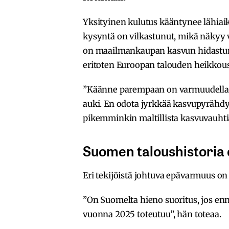
Yksityinen kulutus kääntynee lähia
kysyntä on vilkastunut, mikä näkyy 
on maailmankaupan kasvun hidastu
eritoten Euroopan talouden heikkous
”Käänne parempaan on varmuudella t
auki. En odota jyrkkää kasvupyrähdy
pikemminkin maltillista kasvuvauhti
Suomen taloushistoria e
Eri tekijöistä johtuva epävarmuus o
”On Suomelta hieno suoritus, jos en
vuonna 2025 toteutuu”, hän toteaa.