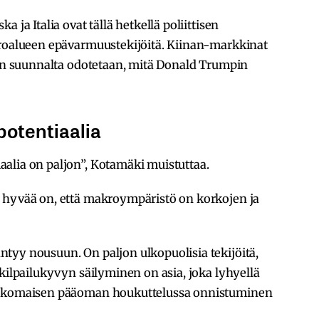
 ja Italia ovat tällä hetkellä poliittisen
uroalueen epävarmuustekijöitä. Kiinan-markkinat
ain suunnalta odotetaan, mitä Donald Trumpin
otentiaalia
alia on paljon”, Kotamäki muistuttaa.
 hyvää on, että makroympäristö on korkojen ja
tyy nousuun. On paljon ulkopuolisia tekijöitä,
skilpailukyvyn säilyminen on asia, joka lyhyellä
 Ulkomaisen pääoman houkuttelussa onnistuminen