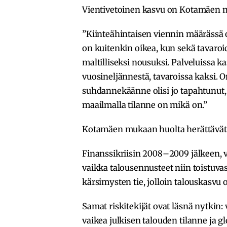
Vientivetoinen kasvu on Kotamäen mu
”Kiinteähintaisen viennin määrässä 
on kuitenkin oikea, kun sekä tavaroi
maltilliseksi nousuksi. Palveluissa k
vuosineljännestä, tavaroissa kaksi. O
suhdannekäänne olisi jo tapahtunut, 
maailmalla tilanne on mikä on.”
Kotamäen mukaan huolta herättävät 
Finanssikriisin 2008–2009 jälkeen, v
vaikka talousennusteet niin toistuv
kärsimysten tie, jolloin talouskasvu oli
Samat riskitekijät ovat läsnä nytkin
vaikea julkisen talouden tilanne ja 