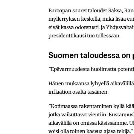
Euroopan suuret taloudet Saksa, Ranska
myllerryksen keskellä, mikä lisää e
eivät kasva odotetusti, ja Yhdysvalt
presidenttikausi tuo tullessaan.
Suomen taloudessa on p
”Epävarmuudesta huolimatta potentia
Hänen mukaansa lyhyellä aikavälillä
inflaation osalta tasainen.
”Kotimaassa rakentaminen kyllä kään
jotka vaikuttavat vientiin. Kustannu
aikavälillä on omissa käsissämme.
voisi olla toinen kasvua ajava tekijä.”