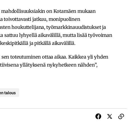
in mahdollisuuksiakin on Kotamäen mukaan
 toivottavasti jatkuu, monipuolinen
usten houkuttelijana, työmarkkinauudistukset ja
 sattuu lyhyellä aikavälillä, mutta lisää työvoiman
eskipitkällä ja pitkällä aikavälillä.
ta sen toteutuminen ottaa aikaa. Kaikkea yli yhden
itiivisena yllätyksenä nykyhetkeen nähden”,
n talous