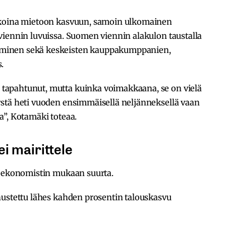
ikoina mietoon kasvuun, samoin ulkomainen
viennin luvuissa. Suomen viennin alakulon taustalla
minen sekä keskeisten kauppakumppanien,
.
apahtunut, mutta kuinka voimakkaana, se on vielä
stä heti vuoden ensimmäisellä neljänneksellä vaan
a”, Kotamäki toteaa.
i mairittele
n ekonomistin mukaan suurta.
nustettu lähes kahden prosentin talouskasvu