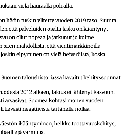
kaan vielä hauraalla pohjalla.
on hädin tuskin ylitetty vuoden 2019 taso. Suunta
den että palveluiden osalta lasku on kääntynyt
asvu on ollut nopeaa ja jatkunut jo kolme
n siten mahdollista, että vientimarkkinoilla
joskin elpyminen on vielä heiveröistä, koska
Suomen taloushistoriassa havaitut kehityssuunnat.
uodesta 2012 alkaen, talous ei lähtenyt kasvuun,
asti arvasivat. Suomea kohtasi monen vuoden
 lievästi negatiivista tai lähellä nollaa.
: väestön ikääntyminen, heikko tuottavuuskehitys,
globaali epävarmuus.