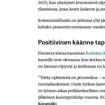
2025, kun yksityiset investoinnit elp
tilanteessa, jossa korot laskevat ja 
Kokonaisinflaatio on jatkossa yhä 
kahden prosentin tuntumaan vuode
Positiivinen käänne ta
Finnvera toteaa tuoreessa
Rahoitus &
kasvulle ovat olemassa, kun korkea in
on hieman elpynyt ja korkotaso on 
”Tietty optimismi on perusteltua – v
normalisoituneet. Usein heikon kasv
on lyhyen aikaa poikkeuksellisen n
jälkeinen kasvupyrähdys vuonna 202
Kotamäki
.