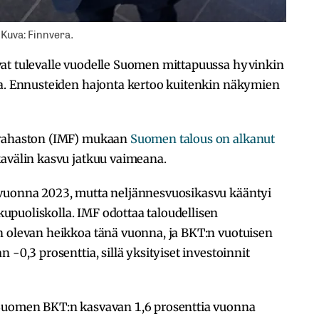
Kuva: Finnvera.
at tulevalle vuodelle Suomen mittapuussa hyvinkin
ua. Ennusteiden hajonta kertoo kuitenkin näkymien
arahaston (IMF) mukaan
Suomen talous on alkanut
avälin kasvu jatkuu vaimeana.
 vuonna 2023, mutta neljännesvuosikasvu kääntyi
puoliskolla. IMF odottaa taloudellisen
n olevan heikkoa tänä vuonna, ja BKT:n vuotuisen
 -0,3 prosenttia, sillä yksityiset investoinnit
 Suomen BKT:n kasvavan 1,6 prosenttia vuonna