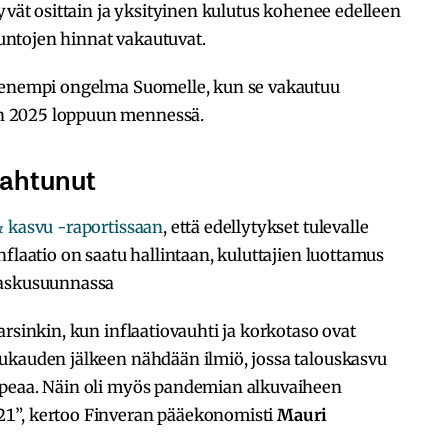
yvät osittain ja yksityinen kulutus kohenee edelleen
asuntojen hinnat vakautuvat.
pienempi ongelma Suomelle, kun se vakautuu
n 2025 loppuun mennessä.
pahtunut
 kasvu -raportissaan
, että edellytykset tulevalle
flaatio on saatu hallintaan, kuluttajien luottamus
laskusuunnassa
arsinkin, kun inflaatiovauhti ja korkotaso ovat
ukauden jälkeen nähdään ilmiö, jossa talouskasvu
opeaa. Näin oli myös pandemian alkuvaiheen
1”, kertoo Finveran pääekonomisti
Mauri