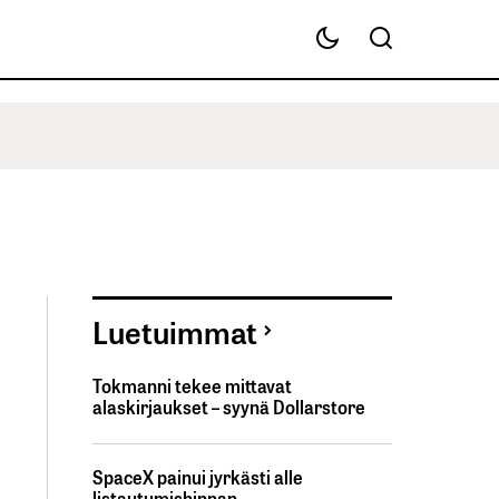
Luetuimmat
Tokmanni tekee mittavat
alaskirjaukset – syynä Dollarstore
SpaceX painui jyrkästi alle
listautumishinnan