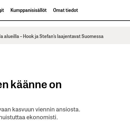
it
Kumppanisisällöt
Omat tiedot
la alueilla – Hook ja Stefan’s laajentavat Suomessa
en käänne on
aan kasvuun viennin ansiosta.
 muistuttaa ekonomisti.