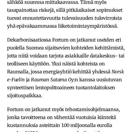
sähköä suuressa mittakaavassa. Tämä myös
tasapainottaa riskejä, sillä pitkäaikaiset sopimukset
tuovat ennustettavuutta tulevaisuuden tulovirroista
yhä epävakaammassa liiketoimintaympäristössä.
Dekarbonisaatiossa Fortum on jatkanut useiden eri
puolella Suomea sijaitsevien kohteiden kehittämistä,
jotta niitä voidaan tarjota asiakkaille datakeskus- tai
teolliseen käyttöön. Yksi näistä kohteista on
Raumalla, jossa energiayhtiö kehittää yhdessä
Norsk
e-Fuelin
ja
Rauman Satama Oy
:n kanssa uusiutuvan
synteettisen lentopolttoaineen tuotantolaitoksen
sijoituspaikkaa.
Fortum on jatkanut myös tehostamisohjelmaansa,
jonka tavoitteena on vähentää vuotuisia kiinteitä
kustannuksia asteittain 100 miljoonalla eurolla