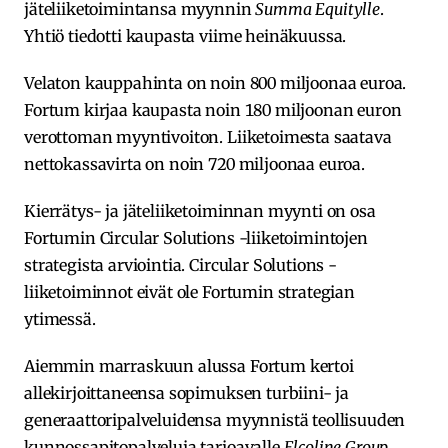
jäteliiketoimintansa myynnin
Summa Equitylle
.
Yhtiö tiedotti kaupasta viime heinäkuussa.
Velaton kauppahinta on noin 800 miljoonaa euroa.
Fortum kirjaa kaupasta noin 180 miljoonan euron
verottoman myyntivoiton. Liiketoimesta saatava
nettokassavirta on noin 720 miljoonaa euroa.
Kierrätys- ja jäteliiketoiminnan myynti on osa
Fortumin Circular Solutions -liiketoimintojen
strategista arviointia. Circular Solutions -
liiketoiminnot eivät ole Fortumin strategian
ytimessä.
Aiemmin marraskuun alussa Fortum kertoi
allekirjoittaneensa sopimuksen turbiini- ja
generaattoripalveluidensa myynnistä teollisuuden
kunnossapitopalveluja tarjoavalle
Elcoline Group