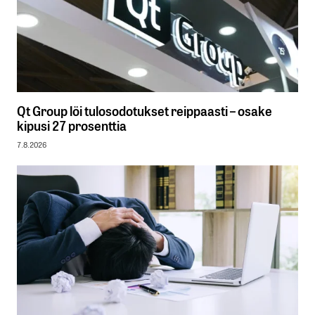
Qt Group löi tulosodotukset reippaasti – osake
kipusi 27 prosenttia
7.8.2026