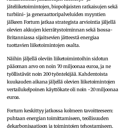
jäteliiketoimintojen, biopohjaisten ratkaisujen sekä
turbiini- ja generaattoripalveluiden myyntien
jälkeen Fortum jatkaa strategista arviointia jäljellä
olevien akkujen kierrätystoiminnan sekä Isossa-
Britanniassa sijaitsevien jätteestä energiaa
tuottavien liiketoimintojen osalta.
Näihin jäljellä oleviin liiketoimintoihin sidotun
pääoman arvo on noin 70 miljoonaa euroa, ja ne
työllistävät noin 200 työntekijää. Kahdentoista
kuukauden aikana jäljellä olevien liiketoimintojen
vertailukelpoinen käyttökate oli noin -20 miljoonaa
euroa.
Fortum keskittyy jatkossa kolmeen tavoitteeseen:
puhtaan energian toimittamiseen, teollisuuden
dekarbonisaatioon ja toimintojen tehostamiseen.