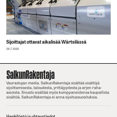
Sijoittajat ottavat aikalisää Wärtsilässä
29.7.2026
Vaurastujan media. SalkunRakentaja sisältää sisältöjä
sijoittamisesta, taloudesta, yrittäjyydesta ja arjen raha-
asioista. Sivusto sisältää myös kumppaneidensa kaupallista
sisältöä. SalkunRakentaja ei anna sijoitussuosituksia.
Henkilöstö ja yhteystiedot