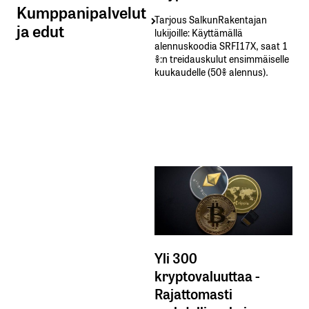
Kumppanipalvelut
Tarjous SalkunRakentajan
ja edut
lukijoille: Käyttämällä​ ​
alennuskoodia​ ​SRFI17X,​ ​saat​ ​1
%:n treidauskulut​ ​ensimmäiselle​ ​
kuukaudelle​ ​(50%​ ​alennus).
Yli 300
kryptovaluuttaa -
Rajattomasti