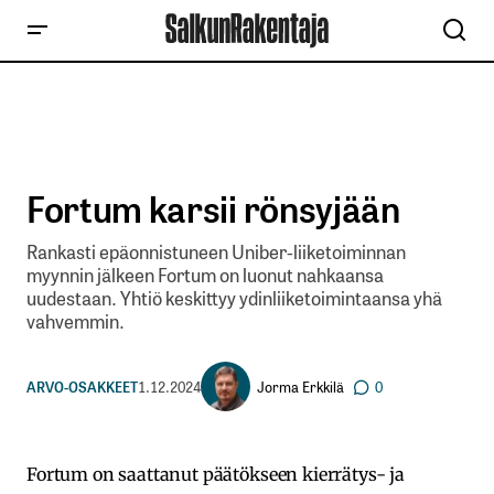
Fortum karsii rönsyjään
Rankasti epäonnistuneen Uniber-liiketoiminnan
myynnin jälkeen Fortum on luonut nahkaansa
uudestaan. Yhtiö keskittyy ydinliiketoimintaansa yhä
vahvemmin.
Jorma Erkkilä
ARVO-OSAKKEET
1.12.2024
0
Fortum on saattanut päätökseen kierrätys- ja