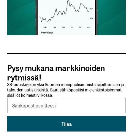
Nimesi tai nimimerkkisi
*
Sähköpostiosoitteesi
*
Tilaa SalkunRakentajan uutiskirje
Pysy mukana markkinoiden
Lähetä kommentti
rytmissä!
SR-uutiskirje on yksi Suomen monipuolisimmista sijoittamisen ja
talouden uutiskirjeistä. Saat sähköpostiisi mielenkiintoisimmat
sisällöt kolmesti viikossa.