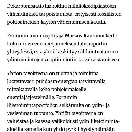
Dekarbonisaatio tarkoittaa hiilidioksidipäästöjen
vähentämistä tai poistamista, erityisesti fossiilisten
polttoaineiden käytön vähentämisen kautta.
Fortumin toimitusjohtaja
Markus Rauramo
kertoi
kolmannen vuosineljänneksen tulosraportin
yhteydessä, että yhtiö keskittyy sähköntuotannon
ydintoimintojensa optimointiin ja vahvistamiseen.
Yhtiön tavoitteena on tuottaa ja toimittaa
luotettavasti puhdasta energiaa tarvittavalla
mittakaavalla koko pohjoismaiselle
energiajärjestelmälle. Fortumin
liiketoimintaportfolion selkäranka on ydin- ja
vesivoiman tuotanto. Yhtiön tavoitteena on
vahvistaa ja kasvaa valikoidusti ydinliiketoiminta-
alueilla samalla kun yhtiö pyrkii hyödyntämään