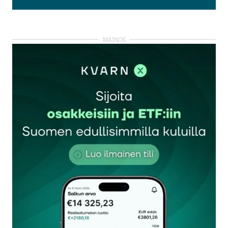
Lisää kommentti
kirjautua
sisään
rekisteröityä
Sähköpostiosoitettasi ei julkaista.
Pakolliset
kentät on merkitty
*
Kommentti
*