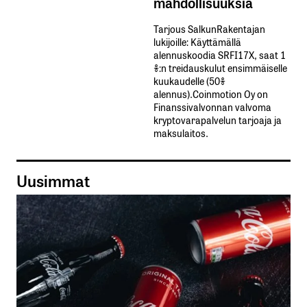
mahdollisuuksia
Tarjous SalkunRakentajan
lukijoille: Käyttämällä​ ​
alennuskoodia​ ​SRFI17X,​ ​saat​ ​1
%:n treidauskulut​ ​ensimmäiselle​ ​
kuukaudelle​ ​(50%​ ​
alennus).Coinmotion Oy on
Finanssivalvonnan valvoma
kryptovarapalvelun tarjoaja ja
maksulaitos.
Uusimmat