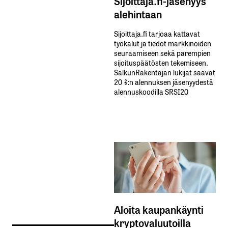
Sijoittaja.fi-jäsenyys
alehintaan
Sijoittaja.fi tarjoaa kattavat
työkalut ja tiedot markkinoiden
seuraamiseen sekä parempien
sijoituspäätösten tekemiseen.
SalkunRakentajan lukijat saavat
20 %:n alennuksen jäsenyydestä
alennuskoodilla SRSI20
Aloita kaupankäynti
kryptovaluutoilla