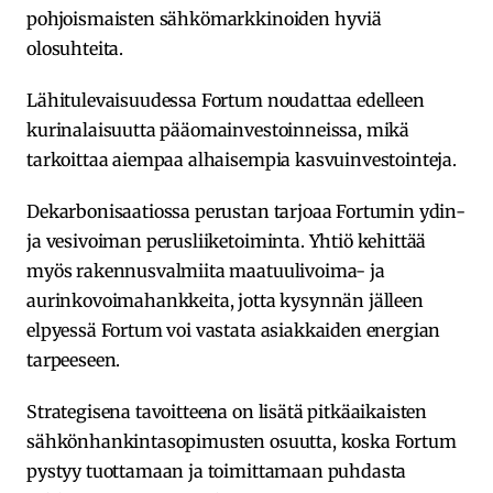
pohjoismaisten sähkömarkkinoiden hyviä
olosuhteita.
Lähitulevaisuudessa Fortum noudattaa edelleen
kurinalaisuutta pääomainvestoinneissa, mikä
tarkoittaa aiempaa alhaisempia kasvuinvestointeja.
Dekarbonisaatiossa perustan tarjoaa Fortumin ydin-
ja vesivoiman perusliiketoiminta. Yhtiö kehittää
myös rakennusvalmiita maatuulivoima- ja
aurinkovoimahankkeita, jotta kysynnän jälleen
elpyessä Fortum voi vastata asiakkaiden energian
tarpeeseen.
Strategisena tavoitteena on lisätä pitkäaikaisten
sähkönhankintasopimusten osuutta, koska Fortum
pystyy tuottamaan ja toimittamaan puhdasta