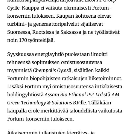
Oy
:lle. Kauppa ei vaikuta olennaisesti Fortum-
konsernin tulokseen. Kaupan kohteena olevat
turbiini- ja generaattoripalvelut sijaitsevat
Suomessa, Ruotsissa ja Saksassa ja ne työllistävät
noin 170 työntekijää.
Syyskuussa energiayhtiö puolestaan ilmoitti
tehneensä sopimuksen omistusosuutensa
myynnistä
Chempolis Oy
:ssä, sisältäen kaikki
Fortumin biopohjaisten ratkaisujen liiketoiminnot.
Lisäksi Fortum myi omistusosuutensa intialaisesta
holdingyhtiöstä
Assam Bio Ethanol Pvt Ltd
:stä
AM
Green Technology & Solutions B.V
:lle. Tälläkään
kaupalla ei ole merkittävää taloudellista vaikutusta
Fortum-konsernin tulokseen.
Aikaisemmin julkaistujen kierrätys- ja