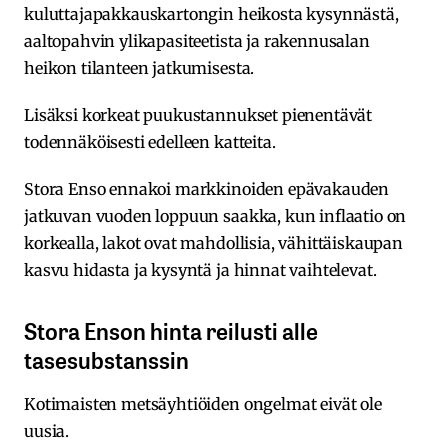
kuluttajapakkauskartongin heikosta kysynnästä,
aaltopahvin ylikapasiteetista ja rakennusalan
heikon tilanteen jatkumisesta.
Lisäksi korkeat puukustannukset pienentävät
todennäköisesti edelleen katteita.
Stora Enso ennakoi markkinoiden epävakauden
jatkuvan vuoden loppuun saakka, kun inflaatio on
korkealla, lakot ovat mahdollisia, vähittäiskaupan
kasvu hidasta ja kysyntä ja hinnat vaihtelevat.
Stora Enson hinta reilusti alle
tasesubstanssin
Kotimaisten metsäyhtiöiden ongelmat eivät ole
uusia.