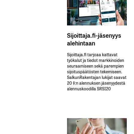
Sijoittaja.fi-jäsenyys
alehintaan
Sijoittaja.fi tarjoaa kattavat
työkalut ja tiedot markkinoiden
seuraamiseen sekä parempien
sijoituspäätösten tekemiseen.
SalkunRakentajan lukijat saavat
20 %:n alennuksen jäsenyydestä
alennuskoodilla SRSI20