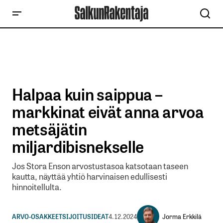
Halpaa kuin saippua –
markkinat eivät anna arvoa
metsäjätin
miljardibisnekselle
Jos Stora Enson arvostustasoa katsotaan taseen
kautta, näyttää yhtiö harvinaisen edullisesti
hinnoitellulta.
Jorma Erkkilä
ARVO-OSAKKEET
SIJOITUSIDEAT
4.12.2024