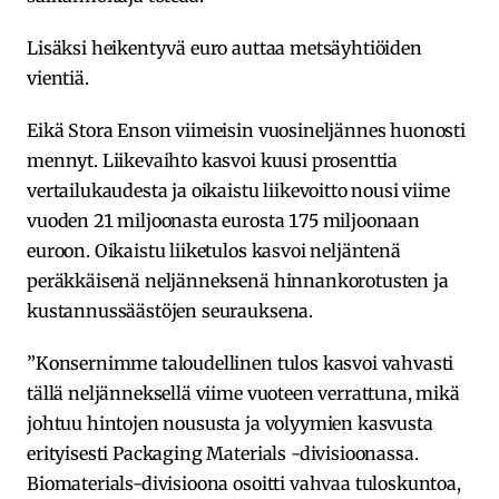
Lisäksi heikentyvä euro auttaa metsäyhtiöiden
vientiä.
Eikä Stora Enson viimeisin vuosineljännes huonosti
mennyt. Liikevaihto kasvoi kuusi prosenttia
vertailukaudesta ja oikaistu liikevoitto nousi viime
vuoden 21 miljoonasta eurosta 175 miljoonaan
euroon. Oikaistu liiketulos kasvoi neljäntenä
peräkkäisenä neljänneksenä hinnankorotusten ja
kustannussäästöjen seurauksena.
”Konsernimme taloudellinen tulos kasvoi vahvasti
tällä neljänneksellä viime vuoteen verrattuna, mikä
johtuu hintojen noususta ja volyymien kasvusta
erityisesti Packaging Materials -divisioonassa.
Biomaterials-divisioona osoitti vahvaa tuloskuntoa,