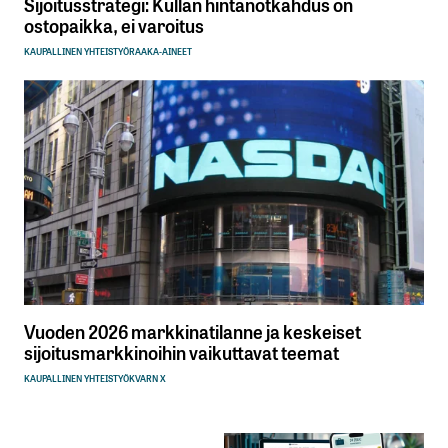
Sijoitusstrategi: Kullan hintanotkahdus on
ostopaikka, ei varoitus
KAUPALLINEN YHTEISTYÖ
RAAKA-AINEET
Vuoden 2026 markkinatilanne ja keskeiset
sijoitusmarkkinoihin vaikuttavat teemat
KAUPALLINEN YHTEISTYÖ
KVARN X