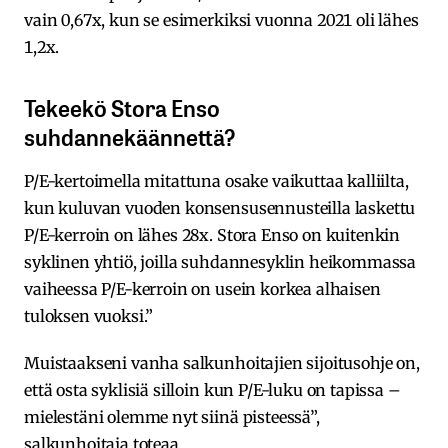
vain 0,67x, kun se esimerkiksi vuonna 2021 oli lähes
1,2x.
Tekeekö Stora Enso
suhdannekäännettä?
P/E-kertoimella mitattuna osake vaikuttaa kalliilta,
kun kuluvan vuoden konsensusennusteilla laskettu
P/E-kerroin on lähes 28x. Stora Enso on kuitenkin
syklinen yhtiö, joilla suhdannesyklin heikommassa
vaiheessa P/E-kerroin on usein korkea alhaisen
tuloksen vuoksi.”
Muistaakseni vanha salkunhoitajien sijoitusohje on,
että osta syklisiä silloin kun P/E-luku on tapissa –
mielestäni olemme nyt siinä pisteessä”,
salkunhoitaja toteaa.