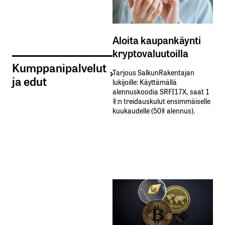
Aloita kaupankäynti
kryptovaluutoilla
Kumppanipalvelut
Tarjous SalkunRakentajan
ja edut
lukijoille: Käyttämällä​ ​
alennuskoodia​ ​SRFI17X,​ ​saat​ ​1
%:n treidauskulut​ ​ensimmäiselle​ ​
kuukaudelle​ ​(50%​ ​alennus).