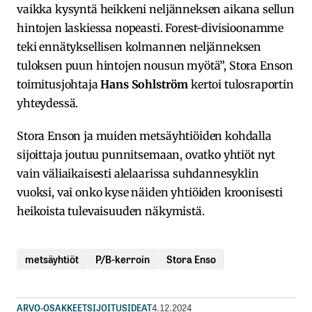
vaikka kysyntä heikkeni neljänneksen aikana sellun
hintojen laskiessa nopeasti. Forest-divisioonamme
teki ennätyksellisen kolmannen neljänneksen
tuloksen puun hintojen nousun myötä”, Stora Enson
toimitusjohtaja
Hans Sohlström
kertoi tulosraportin
yhteydessä.
Stora Enson ja muiden metsäyhtiöiden kohdalla
sijoittaja joutuu punnitsemaan, ovatko yhtiöt nyt
vain väliaikaisesti alelaarissa suhdannesyklin
vuoksi, vai onko kyse näiden yhtiöiden kroonisesti
heikoista tulevaisuuden näkymistä.
metsäyhtiöt
P/B-kerroin
Stora Enso
ARVO-OSAKKEET
SIJOITUSIDEAT
4.12.2024