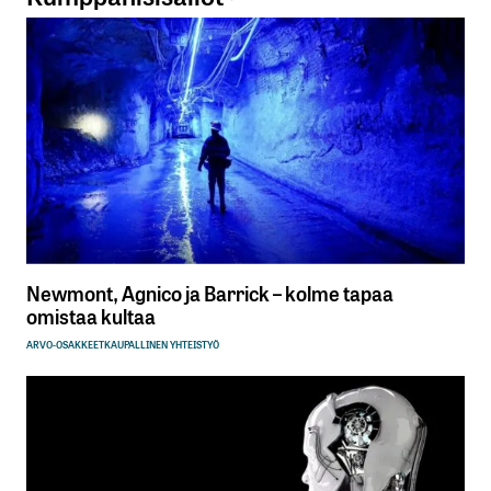
Kommentti
*
Nimesi tai nimimerkkisi
*
Sähköpostiosoitteesi
*
Tilaa SalkunRakentajan uutiskirje
Newmont, Agnico ja Barrick – kolme tapaa
omistaa kultaa
ARVO-OSAKKEET
KAUPALLINEN YHTEISTYÖ
Lähetä kommentti