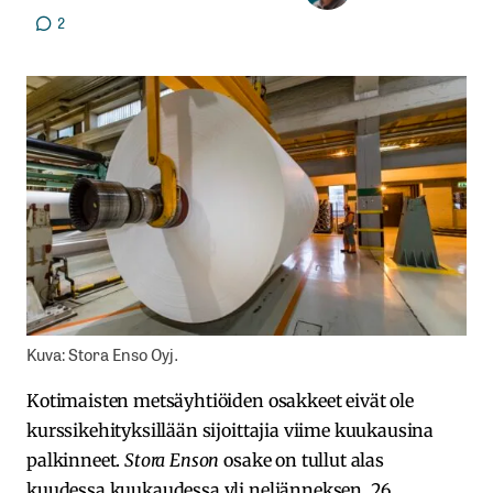
2
Kuva: Stora Enso Oyj.
Kotimaisten metsäyhtiöiden osakkeet eivät ole
kurssikehityksillään sijoittajia viime kuukausina
palkinneet.
Stora Enson
osake on tullut alas
kuudessa kuukaudessa yli neljänneksen, 26