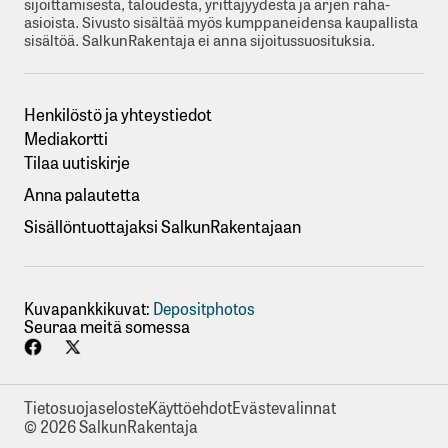
sijoittamisesta, taloudesta, yrittäjyydesta ja arjen raha-
asioista. Sivusto sisältää myös kumppaneidensa kaupallista
sisältöä. SalkunRakentaja ei anna sijoitussuosituksia.
Henkilöstö ja yhteystiedot
Mediakortti
Tilaa uutiskirje
Anna palautetta
Sisällöntuottajaksi SalkunRakentajaan
Kuvapankkikuvat:
Depositphotos
Seuraa meitä somessa
Tietosuojaseloste
Käyttöehdot
Evästevalinnat
© 2026 SalkunRakentaja