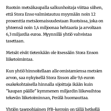
Ruotsin metsäkaupalla salkunhoitaja viittaa siihen,
että Stora Enso valmistautuu myymään noin 12
prosenttia metsäomaisuudestaan Ruotsissa, joka on
yhteensä noin 1,4 miljoonaa hehtaaria ja arvoltaan
6,3 miljardia euroa. Myynnillä yhtiö vahvistaa
tasettaan.
Metsät eivät tietenkään ole itsessään Stora Enson
liiketoimintaa.
Kun yhtiö hinnoitellaan alle omistamiensa metsien
arvon, saa nykyisellä Stora Enson alle 9,6 euron
osakekohtaisella hinnalla sijoittaja ikään kuin
”kaupan päälle” kymmenen miljardin liikevaihtoa
tekevän liiketoiminnan, Perälä huomauttaa.
Yhtiön tasepohjainen P/B-kerroin on tällä hetkellä