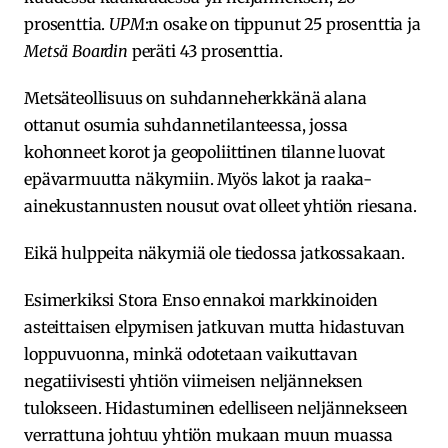
prosenttia.
UPM
:n osake on tippunut 25 prosenttia ja
Metsä Boardin
peräti 43 prosenttia.
Metsäteollisuus on suhdanneherkkänä alana
ottanut osumia suhdannetilanteessa, jossa
kohonneet korot ja geopoliittinen tilanne luovat
epävarmuutta näkymiin. Myös lakot ja raaka-
ainekustannusten nousut ovat olleet yhtiön riesana.
Eikä hulppeita näkymiä ole tiedossa jatkossakaan.
Esimerkiksi Stora Enso ennakoi markkinoiden
asteittaisen elpymisen jatkuvan mutta hidastuvan
loppuvuonna, minkä odotetaan vaikuttavan
negatiivisesti yhtiön viimeisen neljänneksen
tulokseen. Hidastuminen edelliseen neljännekseen
verrattuna johtuu yhtiön mukaan muun muassa