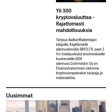
Yli 300
kryptovaluuttaa -
Rajattomasti
mahdollisuuksia
Tarjous SalkunRakentajan
lukijoille: Käyttämällä​ ​
alennuskoodia​ ​SRFI17X,​ ​saat​ ​1
%:n treidauskulut​ ​ensimmäiselle​ ​
kuukaudelle​ ​(50%​ ​
alennus).Coinmotion Oy on
Finanssivalvonnan valvoma
kryptovarapalvelun tarjoaja ja
maksulaitos.
Uusimmat