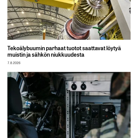
Tekoälybuumin parhaat tuotot saattavat löytyä
muistin ja sähkön niukkuudesta
7.8.2026