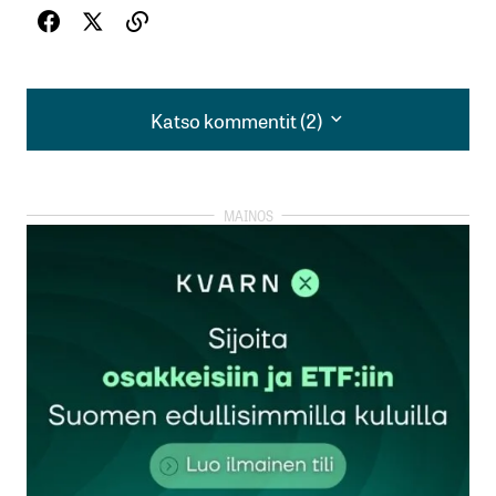
Katso kommentit (2)
Katso kommentit (2)
Sissus mikä määrä asiavirheitä ”artikkelissanne”.
Stora ei varmasti myy 6,3 miljardilla EUROLLA
metsää. Eli 75%:ia metsistään. Lisäksi käykää
muutkin luvut läpi. Aivan päin persettä koko
artikkelinne.
Konserninjohtaja
4.12.2024 at 20:33
Vastaa
Jutussa ei väitetä, että Stora Enso olisi