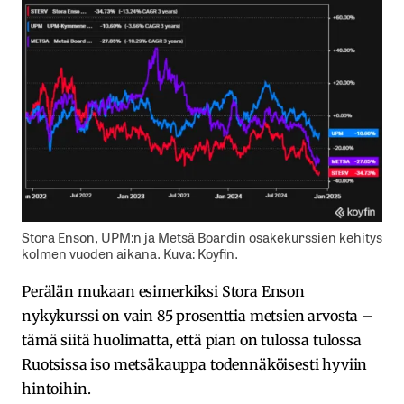
Stora Enson, UPM:n ja Metsä Boardin osakekurssien kehitys
kolmen vuoden aikana. Kuva: Koyfin.
Perälän mukaan esimerkiksi Stora Enson
nykykurssi on vain 85 prosenttia metsien arvosta –
tämä siitä huolimatta, että pian on tulossa tulossa
Ruotsissa iso metsäkauppa todennäköisesti hyviin
hintoihin.