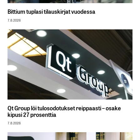
Bittium tuplasi tilauskirjat vuodessa
7.8.2026
Qt Group löi tulosodotukset reippaasti – osake
kipusi 27 prosenttia
7.8.2026