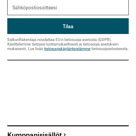
Jorma Erkkilä
4.12.2024 at 22:30
Vastaa
SalkunRakentaja noudattaa EU:n tietosuoja-asetusta (GDPR).
Käsittelemme tietojasi luottamuksellisesti ja tietosuoja-asetuksen
mukaisesti. Lue lisää
tietosuojakäytänteistämme
tietosuojaselosteesta.
kirjautua
sisään
rekisteröityä
Sähköpostiosoitettasi ei julkaista.
Pakolliset
kentät on merkitty
*
Kumppanisisällöt