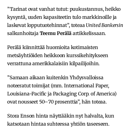
”Tarinat ovat vanhat tutut: puukustannus, heikko
kysyntä, uuden kapasiteetin tulo markkinoille ja
laskevat lopputuotehinnat”, toteaa
United Bankersin
salkunhoitaja
Teemu Perälä
artikkelissaan.
Perälä kiinnittää huomioita kotimaisten
metsäyhtiöiden heikkoon kurssikehitykseen
verrattuna amerikkalaisiin kilpailijoihin.
”Samaan aikaan kuitenkin Yhdysvalloissa
noteeratut toimijat (mm. International Paper,
Louisiana-Pacific ja Packaging Corp. of America)
ovat nousseet 50–70 prosenttia”, hän toteaa.
Stora Enson hinta näyttääkin nyt halvalta, kun
katsotaan hintaa suhteessa yhtiön taseeseen.