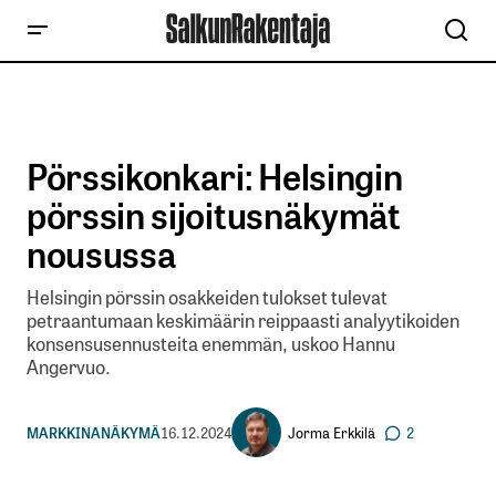
Pörssikonkari: Helsingin
pörssin sijoitusnäkymät
nousussa
Helsingin pörssin osakkeiden tulokset tulevat
petraantumaan keskimäärin reippaasti analyytikoiden
konsensusennusteita enemmän, uskoo Hannu
Angervuo.
Jorma Erkkilä
MARKKINANÄKYMÄ
16.12.2024
2