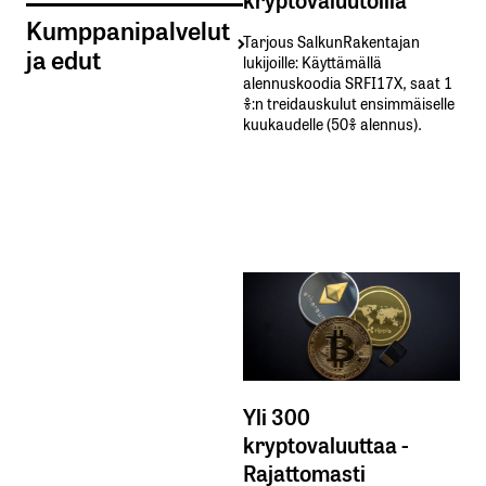
Kumppanipalvelut
Tarjous SalkunRakentajan
ja edut
lukijoille: Käyttämällä​ ​
alennuskoodia​ ​SRFI17X,​ ​saat​ ​1
%:n treidauskulut​ ​ensimmäiselle​ ​
kuukaudelle​ ​(50%​ ​alennus).
Yli 300
kryptovaluuttaa -
Rajattomasti