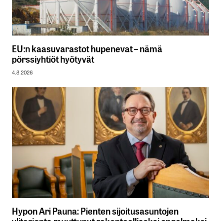
EU:n kaasuvarastot hupenevat – nämä
pörssiyhtiöt hyötyvät
4.8.2026
Hypon Ari Pauna: Pienten sijoitusasuntojen