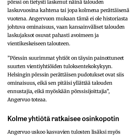
pörssi on tietysti laskenut näinä talouden
laskuvuosina kahtena tai jopa kolmena perättäisenä
vuotena. Angervuon mukaan tämä ei ole historiasta
johtuva ominaisuus, vaan kansainväliset talouden
laskujaksot osuvat pahasti avoimeen ja
vientikeskeiseen talouteen.
”Pörssin suurimmat yhtiöt on täysin painottuneet
suurten vientiyhtiöiden tuloksentekokykyyn.
Helsingin pörssin perättäisen pudotukset ovat siis
ominaisuus, eikä sen pitäisi yllättää talouden
ennustajia, eikä myöskään pörssisijoittajia”,
Angervuo toteaa.
Kolme yhtiötä ratkaisee osinkopotin
Angervuo uskoo kasvavien tulosten lisäksi myös