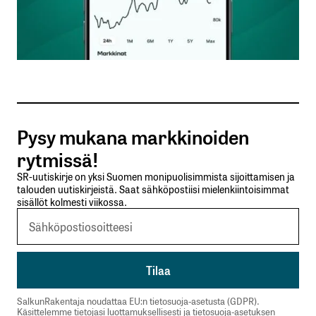
toteutuu.
Totean vielä, että Angervuon analyysi Helsingin
pörssin rakenteesta on täysin oikea ja sen voi
kuka tahansa todeta vaikka vertailemalla eri
toimialojen liikevaihtojen kokoa.
Kyseiset tiedot ovat kaikille saatavilla
pörssiyhtiöiden sijoittajasivuilla.
Petri Pölönen
Pysy mukana markkinoiden
21.12.2024 at 10:07
rytmissä!
Vastaa
SR-uutiskirje on yksi Suomen monipuolisimmista sijoittamisen ja
talouden uutiskirjeistä. Saat sähköpostiisi mielenkiintoisimmat
sisällöt kolmesti viikossa.
kirjautua
sisään
rekisteröityä
SalkunRakentaja noudattaa EU:n tietosuoja-asetusta (GDPR).
Käsittelemme tietojasi luottamuksellisesti ja tietosuoja-asetuksen