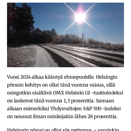
Vuosi 2024 alkaa kääntyä ehtoopuolelle. Helsingin
pörssin kehitys on ollut tänä vuonna vaisua, sillä
osingotkin sisältävä OMX Helsinki GI -tuottoindeksi
on laskenut tänä vuonna 1,3 prosenttia. Samaan
aikaan esimerkiksi Yhdysvaltojen S&P 500 -indeksi
on noussut ilman osinkojakin lähes 28 prosenttia.
Helsingin pörssi on ollut siis pettymys – varsinkin