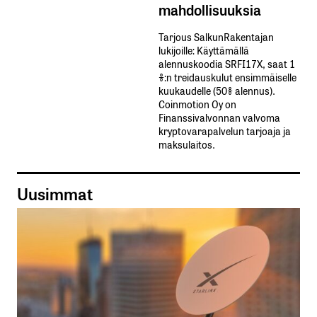
mahdollisuuksia
Tarjous SalkunRakentajan
lukijoille: Käyttämällä​ ​
alennuskoodia​ ​SRFI17X,​ ​saat​ ​1
%:n treidauskulut​ ​ensimmäiselle​ ​
kuukaudelle​ ​(50%​ ​alennus).
Coinmotion Oy on
Finanssivalvonnan valvoma
kryptovarapalvelun tarjoaja ja
maksulaitos.
Uusimmat