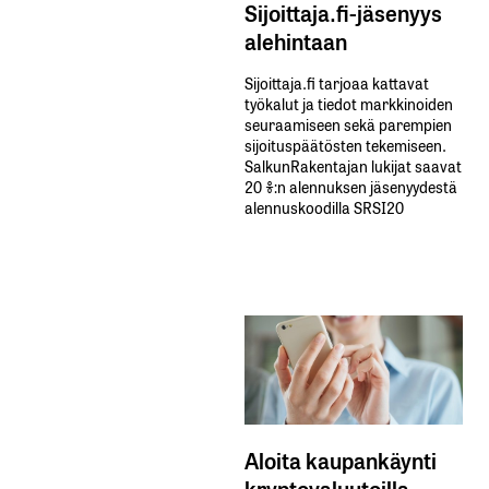
Sijoittaja.fi-jäsenyys
alehintaan
Sijoittaja.fi tarjoaa kattavat
työkalut ja tiedot markkinoiden
seuraamiseen sekä parempien
sijoituspäätösten tekemiseen.
SalkunRakentajan lukijat saavat
20 %:n alennuksen jäsenyydestä
alennuskoodilla SRSI20
Aloita kaupankäynti
kryptovaluutoilla