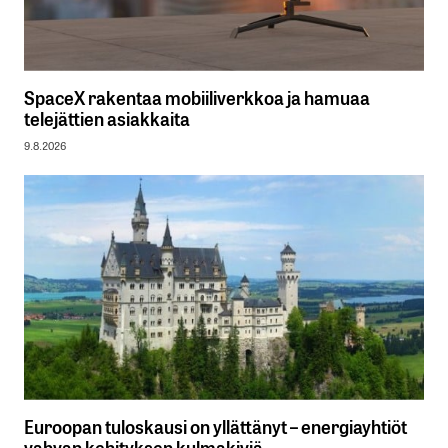
SpaceX rakentaa mobiiliverkkoa ja hamuaa
telejättien asiakkaita
9.8.2026
Euroopan tuloskausi on yllättänyt – energiayhtiöt
vahvan kehityksen kulmakiviä