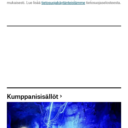
mukaisesti. Lue lisää
tietosuojakäytänteistämme
tietosuojaselosteesta.
Sähköpostiosoitettasi ei julkaista.
Pakolliset
kentät on merkitty
*
Kommentti
*
Nimesi tai nimimerkkisi
*
Kumppanisisällöt
Sähköpostiosoitteesi
*
Tilaa SalkunRakentajan uutiskirje