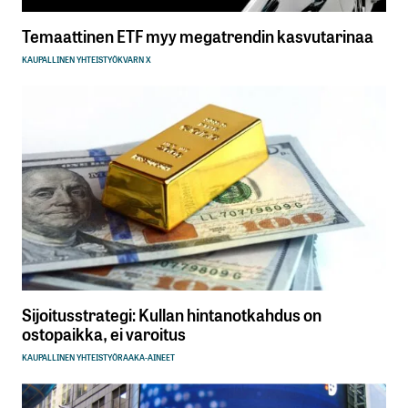
Temaattinen ETF myy megatrendin kasvutarinaa
KAUPALLINEN YHTEISTYÖ
KVARN X
Sijoitusstrategi: Kullan hintanotkahdus on
ostopaikka, ei varoitus
KAUPALLINEN YHTEISTYÖ
RAAKA-AINEET