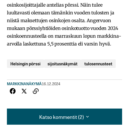
osinkosijoittajalle antelias pörssi. Näin tulee
luultavasti olemaan tämänkin vuoden tulosten ja
niistä maksettujen osinkojen osalta. Angervuon
mukaan pörssiyhtiöiden osinkotuotto vuoden 2024
osinkoennusteella on marraskuun lopun markkina-
arvolla laskettuna 5,5 prosenttia eli varsin hyvä.
Helsingin pörssi
sijoitusnäkymät
tulosennusteet
MARKKINANÄKYMÄ
16.12.2024
Katso kommentit (2)
Katso kommentit (2)