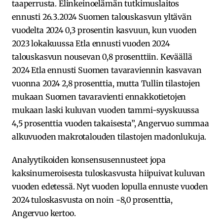
taaperrusta. Elinkeinoelämän tutkimuslaitos
ennusti 26.3.2024 Suomen talouskasvun yltävän
vuodelta 2024 0,3 prosentin kasvuun, kun vuoden
2023 lokakuussa Etla ennusti vuoden 2024
talouskasvun nousevan 0,8 prosenttiin. Keväällä
2024 Etla ennusti Suomen tavaraviennin kasvavan
vuonna 2024 2,8 prosenttia, mutta Tullin tilastojen
mukaan Suomen tavaravienti ennakkotietojen
mukaan laski kuluvan vuoden tammi-syyskuussa
4,5 prosenttia vuoden takaisesta”, Angervuo summaa
alkuvuoden makrotalouden tilastojen madonlukuja.
Analyytikoiden konsensusennusteet jopa
kaksinumeroisesta tuloskasvusta hiipuivat kuluvan
vuoden edetessä. Nyt vuoden lopulla ennuste vuoden
2024 tuloskasvusta on noin -8,0 prosenttia,
Angervuo kertoo.