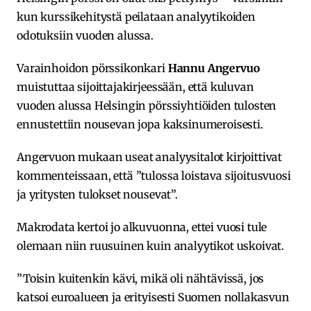
kun kurssikehitystä peilataan analyytikoiden
odotuksiin vuoden alussa.
Varainhoidon pörssikonkari
Hannu Angervuo
muistuttaa sijoittajakirjeessään, että kuluvan
vuoden alussa Helsingin pörssiyhtiöiden tulosten
ennustettiin nousevan jopa kaksinumeroisesti.
Angervuon mukaan useat analyysitalot kirjoittivat
kommenteissaan, että ”tulossa loistava sijoitusvuosi
ja yritysten tulokset nousevat”.
Makrodata kertoi jo alkuvuonna, ettei vuosi tule
olemaan niin ruusuinen kuin analyytikot uskoivat.
”Toisin kuitenkin kävi, mikä oli nähtävissä, jos
katsoi euroalueen ja erityisesti Suomen nollakasvun