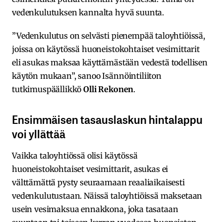
vedenkulutuksen kannalta hyvä suunta.
”Vedenkulutus on selvästi pienempää taloyhtiöissä,
joissa on käytössä huoneistokohtaiset vesimittarit
eli asukas maksaa käyttämästään vedestä todellisen
käytön mukaan”, sanoo Isännöintiliiton
tutkimuspäällikkö
Olli Rekonen
.
Ensimmäisen tasauslaskun hintalappu
voi yllättää
Vaikka taloyhtiössä olisi käytössä
huoneistokohtaiset vesimittarit, asukas ei
välttämättä pysty seuraamaan reaaliaikaisesti
vedenkulutustaan. Näissä taloyhtiöissä maksetaan
usein vesimaksua ennakkona, joka tasataan