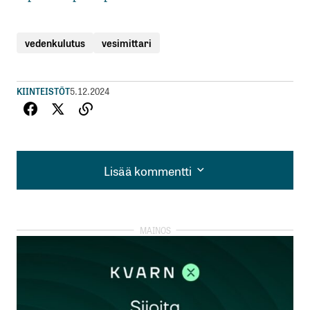
vedenkulutus
vesimittari
KIINTEISTÖT
5.12.2024
Lisää kommentti
Lisää kommentti
kirjautua
sisään
rekisteröityä