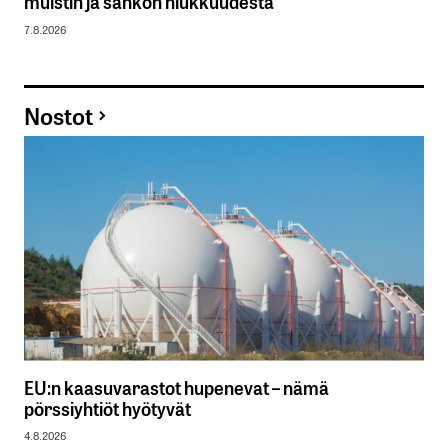
muistin ja sähkön niukkuudesta
7.8.2026
Nostot
EU:n kaasuvarastot hupenevat – nämä
pörssiyhtiöt hyötyvät
4.8.2026