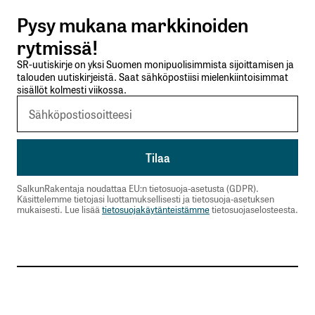
Pysy mukana markkinoiden
Lähetä kommentti
rytmissä!
SR-uutiskirje on yksi Suomen monipuolisimmista sijoittamisen ja
talouden uutiskirjeistä. Saat sähköpostiisi mielenkiintoisimmat
sisällöt kolmesti viikossa.
SalkunRakentaja noudattaa EU:n tietosuoja-asetusta (GDPR).
Käsittelemme tietojasi luottamuksellisesti ja tietosuoja-asetuksen
mukaisesti. Lue lisää
tietosuojakäytänteistämme
tietosuojaselosteesta.