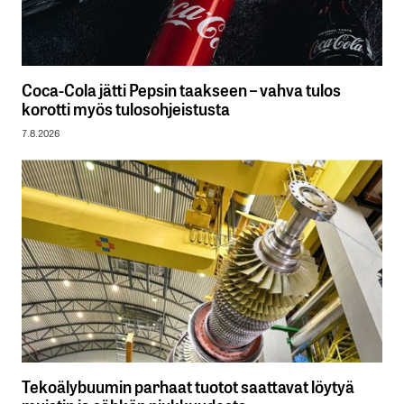
Coca-Cola jätti Pepsin taakseen – vahva tulos
korotti myös tulosohjeistusta
7.8.2026
Tekoälybuumin parhaat tuotot saattavat löytyä