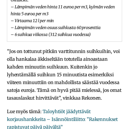
– Lämpimän veden hinta 11 euroa per m3, kylmän veden
hinta 5 euroa per m3
– Virtaama 12 l per min
– Lämpimän veden osuus suihkusta 60 prosenttia
– 6 suihkua viikossa (312 suihkua vuodessa)
”Jos on tottunut pitkiin varttitunnin suihkuihin, voi
olla hankalaa äkkiseltään totutella ainoastaan
kahden minuutin suihkuun. Kuitenkin jo
lyhentämällä suihkun 15 minuutista esimerkiksi
viiteen minuuttiin on mahdollista säästää vuodessa
satoja euroja. Tämä on hyvä pitää mielessä, jos omat
tasauslaskut hirvittävät”, vinkkaa Rekonen.
Lue myös tämä:
Taloyhtiöt jäädyttävät
korjaushankkeita – Isännöintiliitto: ”Rakennukset
rapistuvat päivä päivältä”