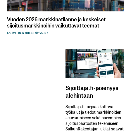
Vuoden 2026 markkinatilanne ja keskeiset
sijoitusmarkkinoihin vaikuttavat teemat
KAUPALLINEN YHTEISTYÖ
KVARN X
Sijoittaja.fi-jäsenyys
alehintaan
Sijoittaja.fi tarjoaa kattavat
työkalut ja tiedot markkinoiden
seuraamiseen sekä parempien
sijoituspäätösten tekemiseen.
SalkunRakentajan lukijat saavat