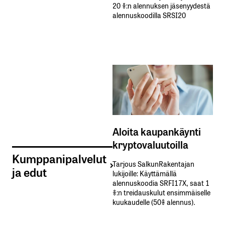
20 %:n alennuksen jäsenyydestä
alennuskoodilla SRSI20
Aloita kaupankäynti
kryptovaluutoilla
Kumppanipalvelut
Tarjous SalkunRakentajan
ja edut
lukijoille: Käyttämällä​ ​
alennuskoodia​ ​SRFI17X,​ ​saat​ ​1
%:n treidauskulut​ ​ensimmäiselle​ ​
kuukaudelle​ ​(50%​ ​alennus).