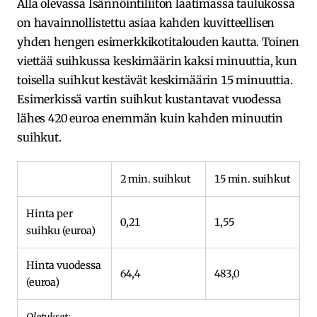
Alla olevassa Isännöintiliiton laatimassa taulukossa
on havainnollistettu asiaa kahden kuvitteellisen
yhden hengen esimerkkikotitalouden kautta. Toinen
viettää suihkussa keskimäärin kaksi minuuttia, kun
toisella suihkut kestävät keskimäärin 15 minuuttia.
Esimerkissä vartin suihkut kustantavat vuodessa
lähes 420 euroa enemmän kuin kahden minuutin
suihkut.
2 min. suihkut
15 min. suihkut
Hinta per
0,21
1,55
suihku (euroa)
Hinta vuodessa
64,4
483,0
(euroa)
Oletukset: