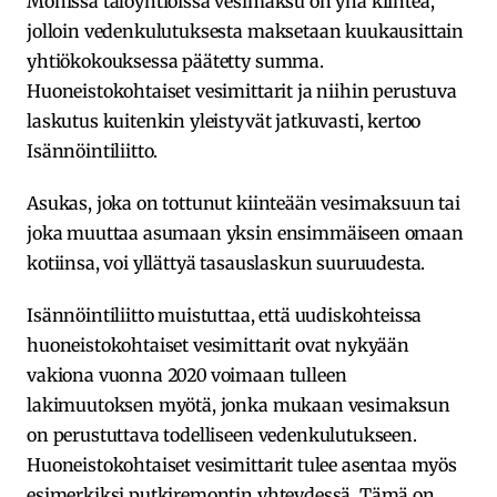
Monissa taloyhtiöissä vesimaksu on yhä kiinteä,
jolloin vedenkulutuksesta maksetaan kuukausittain
yhtiökokouksessa päätetty summa.
Huoneistokohtaiset vesimittarit ja niihin perustuva
laskutus kuitenkin yleistyvät jatkuvasti, kertoo
Isännöintiliitto.
Asukas, joka on tottunut kiinteään vesimaksuun tai
joka muuttaa asumaan yksin ensimmäiseen omaan
kotiinsa, voi yllättyä tasauslaskun suuruudesta.
Isännöintiliitto muistuttaa, että uudiskohteissa
huoneistokohtaiset vesimittarit ovat nykyään
vakiona vuonna 2020 voimaan tulleen
lakimuutoksen myötä, jonka mukaan vesimaksun
on perustuttava todelliseen vedenkulutukseen.
Huoneistokohtaiset vesimittarit tulee asentaa myös
esimerkiksi putkiremontin yhteydessä. Tämä on