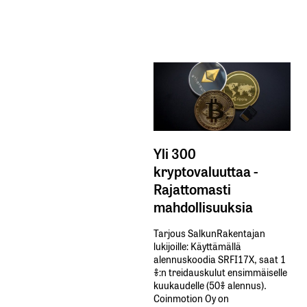
Yli 300
kryptovaluuttaa -
Rajattomasti
mahdollisuuksia
Tarjous SalkunRakentajan
lukijoille: Käyttämällä​ ​
alennuskoodia​ ​SRFI17X,​ ​saat​ ​1
%:n treidauskulut​ ​ensimmäiselle​ ​
kuukaudelle​ ​(50%​ ​alennus).
Coinmotion Oy on