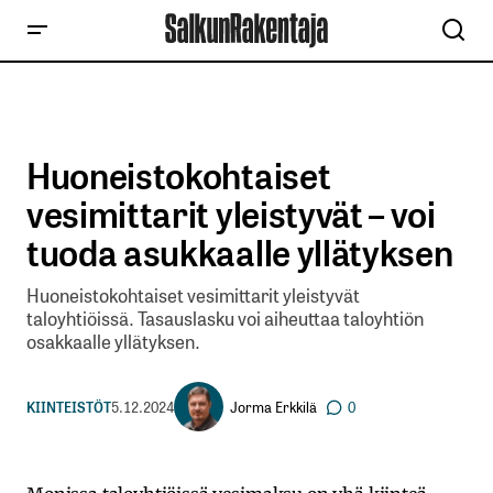
Huoneistokohtaiset
vesimittarit yleistyvät – voi
tuoda asukkaalle yllätyksen
Huoneistokohtaiset vesimittarit yleistyvät
taloyhtiöissä. Tasauslasku voi aiheuttaa taloyhtiön
osakkaalle yllätyksen.
Jorma Erkkilä
KIINTEISTÖT
5.12.2024
0