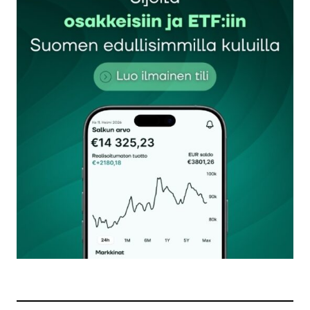
Sähköpostiosoitettasi ei julkaista.
Pakolliset
kentät on merkitty
*
Kommentti
*
Nimesi tai nimimerkkisi
*
Sähköpostiosoitteesi
*
Tilaa SalkunRakentajan uutiskirje