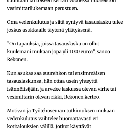
suuntaan tai toiseen kerran vuodessa huoneiston
vesimittarilukemaan perustuen.
Oma vedenkulutus ja siitä syntyvä tasauslasku tulee
joskus asukkaalle täytenä yllätyksenä.
”On tapauksia, joissa tasauslasku on ollut
kuulemani mukaan jopa yli 1000 euroa”, sanoo
Rekonen.
Kun asukas saa suurehkon tai ensimmäisen
tasauslaskunsa, hän ottaa usein yhteyttä
isännöitsijään ja arvelee laskussa olevan virhe tai
vesimittarin olevan rikki, Rekonen kertoo.
Motivan ja Työtehoseuran tutkimuksen mukaan
vedenkulutus vaihtelee huomattavasti eri
kotitalouksien välillä. Jotkut käyttävät