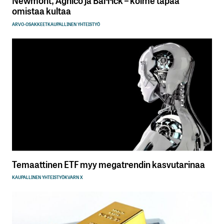
Newmont, Agnico ja Barrick – kolme tapaa
omistaa kultaa
ARVO-OSAKKEET
KAUPALLINEN YHTEISTYÖ
Temaattinen ETF myy megatrendin kasvutarinaa
KAUPALLINEN YHTEISTYÖ
KVARN X