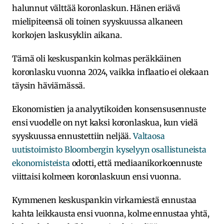
halunnut välttää koronlaskun. Hänen eriävä
mielipiteensä oli toinen syyskuussa alkaneen
korkojen laskusyklin aikana.
Tämä oli keskuspankin kolmas peräkkäinen
koronlasku vuonna 2024, vaikka inflaatio ei olekaan
täysin häviämässä.
Ekonomistien ja analyytikoiden konsensusennuste
ensi vuodelle on nyt kaksi koronlaskua, kun vielä
syyskuussa ennustettiin neljää.
Valtaosa
uutistoimisto Bloombergin kyselyyn osallistuneista
ekonomisteista
odotti, että mediaanikorkoennuste
viittaisi kolmeen koronlaskuun ensi vuonna.
Kymmenen keskuspankin virkamiestä ennustaa
kahta leikkausta ensi vuonna, kolme ennustaa yhtä,