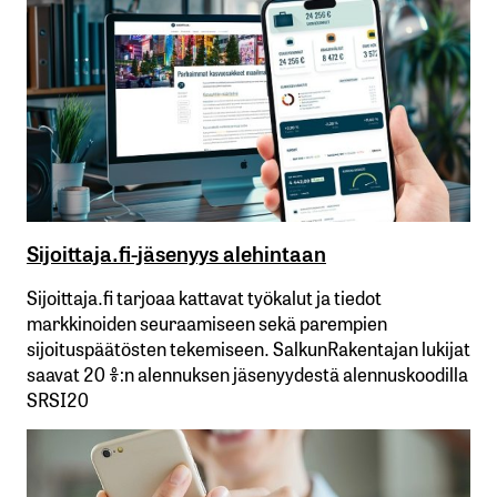
Sijoittaja.fi-jäsenyys alehintaan
Sijoittaja.fi tarjoaa kattavat työkalut ja tiedot
markkinoiden seuraamiseen sekä parempien
sijoituspäätösten tekemiseen. SalkunRakentajan lukijat
saavat 20 %:n alennuksen jäsenyydestä alennuskoodilla
SRSI20