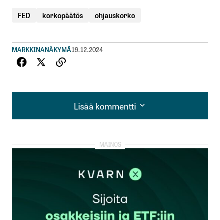
FED
korkopäätös
ohjauskorko
MARKKINANÄKYMÄ
19.12.2024
Lisää kommentti
Lisää kommentti
kirjautua
sisään
rekisteröityä