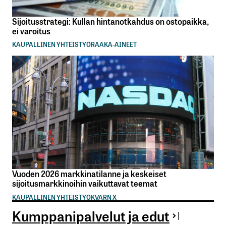
Sijoitusstrategi: Kullan hintanotkahdus on ostopaikka,
ei varoitus
KAUPALLINEN YHTEISTYÖ
RAAKA-AINEET
Vuoden 2026 markkinatilanne ja keskeiset
sijoitusmarkkinoihin vaikuttavat teemat
KAUPALLINEN YHTEISTYÖ
KVARN X
Kumppanipalvelut ja edut