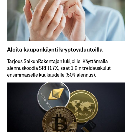
Aloita kaupankäynti kryptovaluutoilla
Tarjous SalkunRakentajan lukijoille: Käyttämällä​ ​
alennuskoodia​ ​SRFI17X,​ ​saat​ ​1 %:n treidauskulut​ ​
ensimmäiselle​ ​kuukaudelle​ ​(50%​ ​alennus).