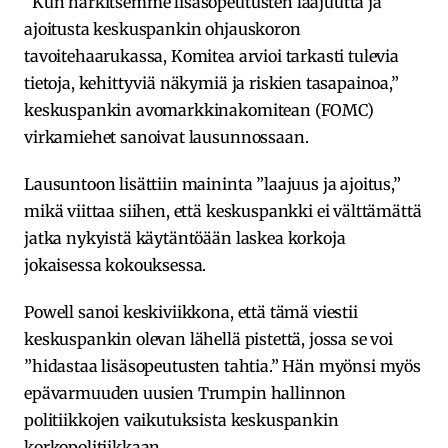
”Kun harkitsemme lisäsopeutusten laajuutta ja
ajoitusta keskuspankin ohjauskoron
tavoitehaarukassa, Komitea arvioi tarkasti tulevia
tietoja, kehittyviä näkymiä ja riskien tasapainoa,”
keskuspankin avomarkkinakomitean (FOMC)
virkamiehet sanoivat lausunnossaan.
Lausuntoon lisättiin maininta ”laajuus ja ajoitus,”
mikä viittaa siihen, että keskuspankki ei välttämättä
jatka nykyistä käytäntöään laskea korkoja
jokaisessa kokouksessa.
Powell sanoi keskiviikkona, että tämä viestii
keskuspankin olevan lähellä pistettä, jossa se voi
”hidastaa lisäsopeutusten tahtia.” Hän myönsi myös
epävarmuuden uusien Trumpin hallinnon
politiikkojen vaikutuksista keskuspankin
korkopolitiikkaan.