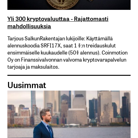
Yli 300 kryptovaluuttaa - Rajattomasti
mahdollisuuksia
Tarjous SalkunRakentajan lukijoille: Käyttämällä​ ​
alennuskoodia​ ​SRFI17X,​ ​saat​ ​1 %:n treidauskulut​ ​
ensimmäiselle​ ​kuukaudelle​ ​(50%​ ​alennus). Coinmotion
Oy on Finanssivalvonnan valvoma kryptovarapalvelun
tarjoaja ja maksulaitos.
Uusimmat