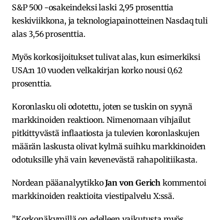
S&P 500 -osakeindeksi laski 2,95 prosenttia
keskiviikkona, ja teknologiapainotteinen Nasdaq tuli
alas 3,56 prosenttia.
Myös korkosijoitukset tulivat alas, kun esimerkiksi
USA:n 10 vuoden velkakirjan korko nousi 0,62
prosenttia.
Koronlasku oli odotettu, joten se tuskin on syynä
markkinoiden reaktioon. Nimenomaan vihjailut
pitkittyvästä inflaatiosta ja tulevien koronlaskujen
määrän laskusta olivat kylmä suihku markkinoiden
odotuksille yhä vain kevenevästä rahapolitiikasta.
Nordean pääanalyytikko
Jan von Gerich
kommentoi
markkinoiden reaktioita viestipalvelu X:ssä.
”Korkonäkymillä on edelleen vaikutusta myös