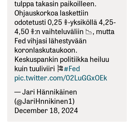
tulppa takasin paikoilleen.
Ohjauskorkoa laskettiin
odotetusti 0,25 %-yksiköllä 4,25-
4,50 %:n vaihteluväliin 📉, mutta
Fed vihjasi lähestyvään
koronlaskutaukoon.
Keskuspankin politiikka heiluu
kuin tuuliviiri 🎏
#Fed
pic.twitter.com/02LuGGxOEk
— Jari Hännikäinen
(@JariHnnikinen1)
December 18, 2024