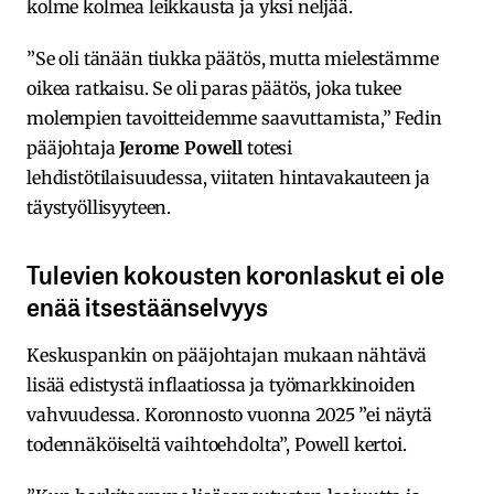
kolme kolmea leikkausta ja yksi neljää.
”Se oli tänään tiukka päätös, mutta mielestämme
oikea ratkaisu. Se oli paras päätös, joka tukee
molempien tavoitteidemme saavuttamista,” Fedin
pääjohtaja
Jerome Powell
totesi
lehdistötilaisuudessa, viitaten hintavakauteen ja
täystyöllisyyteen.
Tulevien kokousten koronlaskut ei ole
enää itsestäänselvyys
Keskuspankin on pääjohtajan mukaan nähtävä
lisää edistystä inflaatiossa ja työmarkkinoiden
vahvuudessa. Koronnosto vuonna 2025 ”ei näytä
todennäköiseltä vaihtoehdolta”, Powell kertoi.