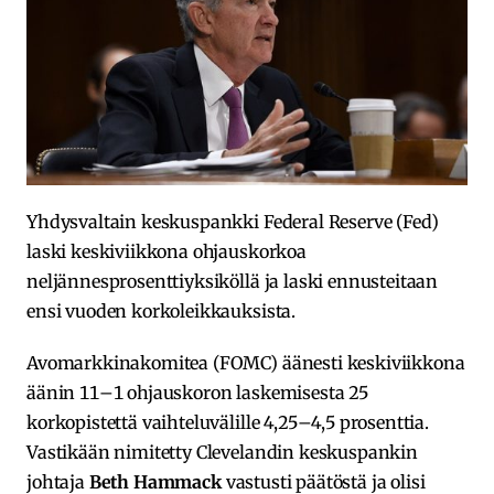
Yhdysvaltain keskuspankki Federal Reserve (Fed)
laski keskiviikkona ohjauskorkoa
neljännesprosenttiyksiköllä ja laski ennusteitaan
ensi vuoden korkoleikkauksista.
Avomarkkinakomitea (FOMC) äänesti keskiviikkona
äänin 11–1 ohjauskoron laskemisesta 25
korkopistettä vaihteluvälille 4,25–4,5 prosenttia.
Vastikään nimitetty Clevelandin keskuspankin
johtaja
Beth Hammack
vastusti päätöstä ja olisi