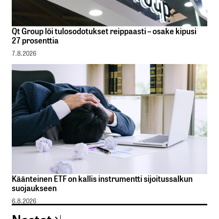
Qt Group löi tulosodotukset reippaasti – osake kipusi
27 prosenttia
7.8.2026
Käänteinen ETF on kallis instrumentti sijoitussalkun
suojaukseen
6.8.2026
Nostot