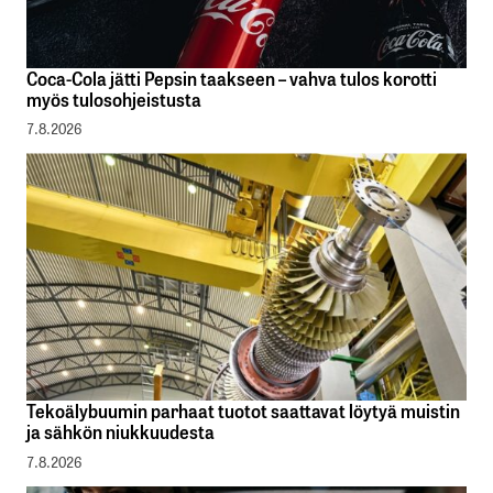
Coca-Cola jätti Pepsin taakseen – vahva tulos korotti
myös tulosohjeistusta
7.8.2026
Tekoälybuumin parhaat tuotot saattavat löytyä muistin
ja sähkön niukkuudesta
7.8.2026