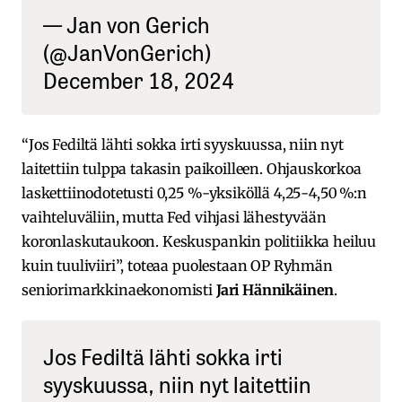
— Jan von Gerich
(@JanVonGerich)
December 18, 2024
“Jos Fediltä lähti sokka irti syyskuussa, niin nyt
laitettiin tulppa takasin paikoilleen. Ohjauskorkoa
laskettiinodotetusti 0,25 %-yksiköllä 4,25-4,50 %:n
vaihteluväliin, mutta Fed vihjasi lähestyvään
koronlaskutaukoon. Keskuspankin politiikka heiluu
kuin tuuliviiri”, toteaa puolestaan OP Ryhmän
seniorimarkkinaekonomisti
Jari Hännikäinen
.
Jos Fediltä lähti sokka irti
syyskuussa, niin nyt laitettiin