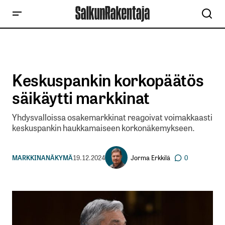
Keskuspankin korkopäätös
säikäytti markkinat
Yhdysvalloissa osakemarkkinat reagoivat voimakkaasti
keskuspankin haukkamaiseen korkonäkemykseen.
Jorma Erkkilä
MARKKINANÄKYMÄ
19.12.2024
0