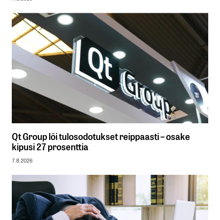
Qt Group löi tulosodotukset reippaasti – osake
kipusi 27 prosenttia
7.8.2026