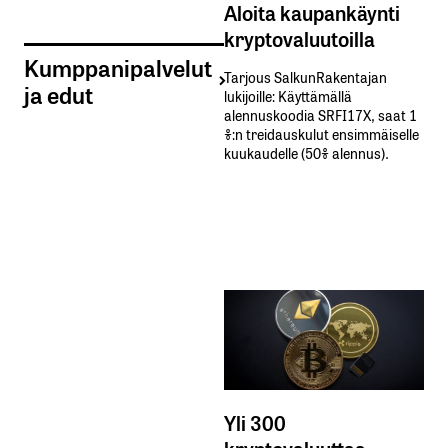
Aloita kaupankäynti
kryptovaluutoilla
Kumppanipalvelut
Tarjous SalkunRakentajan
ja edut
lukijoille: Käyttämällä​ ​
alennuskoodia​ ​SRFI17X,​ ​saat​ ​1
%:n treidauskulut​ ​ensimmäiselle​ ​
kuukaudelle​ ​(50%​ ​alennus).
Yli 300