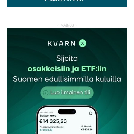
Lisää kommentti
kirjautua
sisään
rekisteröityä
Sähköpostiosoitettasi ei julkaista.
Pakolliset
kentät on merkitty
*
Kommentti
*