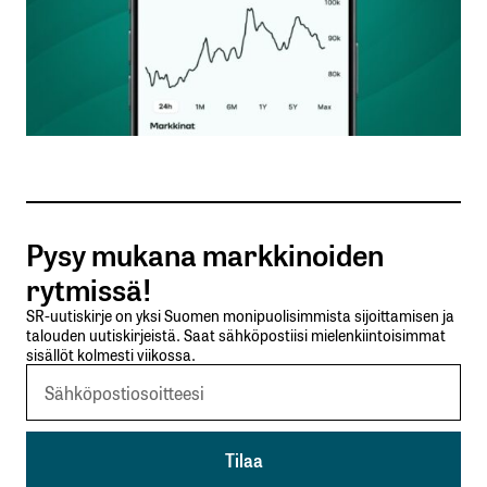
Nimesi tai nimimerkkisi
*
Sähköpostiosoitteesi
*
Tilaa SalkunRakentajan uutiskirje
Pysy mukana markkinoiden
Lähetä kommentti
rytmissä!
SR-uutiskirje on yksi Suomen monipuolisimmista sijoittamisen ja
talouden uutiskirjeistä. Saat sähköpostiisi mielenkiintoisimmat
sisällöt kolmesti viikossa.