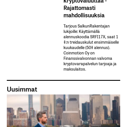
kryptovaluuttaa -
Rajattomasti
mahdollisuuksia
Tarjous SalkunRakentajan
lukijoille: Käyttämällä​ ​
alennuskoodia​ ​SRFI17X,​ ​saat​ ​1
%:n treidauskulut​ ​ensimmäiselle​ ​
kuukaudelle​ ​(50%​ ​alennus).
Coinmotion Oy on
Finanssivalvonnan valvoma
kryptovarapalvelun tarjoaja ja
maksulaitos.
Uusimmat