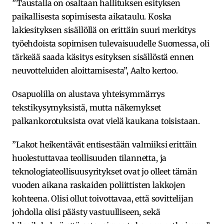
”Taustalla on osaltaan hallituksen esityksen
paikallisesta sopimisesta aikataulu. Koska
lakiesityksen sisällöllä on erittäin suuri merkitys
työehdoista sopimisen tulevaisuudelle Suomessa, oli
tärkeää saada käsitys esityksen sisällöstä ennen
neuvotteluiden aloittamisesta”, Aalto kertoo.
Osapuolilla on alustava yhteisymmärrys
tekstikysymyksistä, mutta näkemykset
palkankorotuksista ovat vielä kaukana toisistaan.
”Lakot heikentävät entisestään valmiiksi erittäin
huolestuttavaa teollisuuden tilannetta, ja
teknologiateollisuusyritykset ovat jo olleet tämän
vuoden aikana raskaiden poliittisten lakkojen
kohteena. Olisi ollut toivottavaa, että sovittelijan
johdolla olisi päästy vastuulliseen, sekä