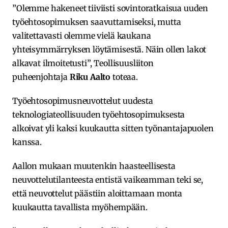
”Olemme hakeneet tiiviisti sovintoratkaisua uuden
työehtosopimuksen saavuttamiseksi, mutta
valitettavasti olemme vielä kaukana
yhteisymmärryksen löytämisestä. Näin ollen lakot
alkavat ilmoitetusti”, Teollisuusliiton
puheenjohtaja
Riku Aalto
toteaa.
Työehtosopimusneuvottelut uudesta
teknologiateollisuuden työehtosopimuksesta
alkoivat yli kaksi kuukautta sitten työnantajapuolen
kanssa.
Aallon mukaan muutenkin haasteellisesta
neuvottelutilanteesta entistä vaikeamman teki se,
että neuvottelut päästiin aloittamaan monta
kuukautta tavallista myöhempään.