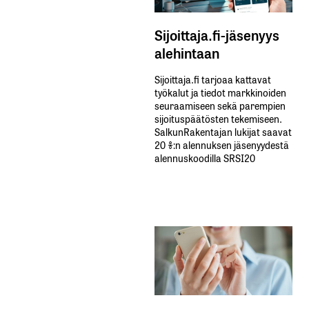
Sijoittaja.fi-jäsenyys
alehintaan
Sijoittaja.fi tarjoaa kattavat
työkalut ja tiedot markkinoiden
seuraamiseen sekä parempien
sijoituspäätösten tekemiseen.
SalkunRakentajan lukijat saavat
20 %:n alennuksen jäsenyydestä
alennuskoodilla SRSI20