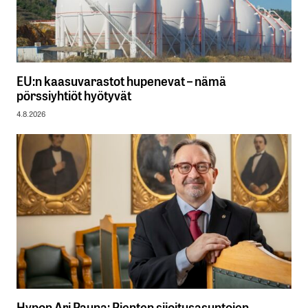
EU:n kaasuvarastot hupenevat – nämä
pörssiyhtiöt hyötyvät
4.8.2026
Hypon Ari Pauna: Pienten sijoitusasuntojen