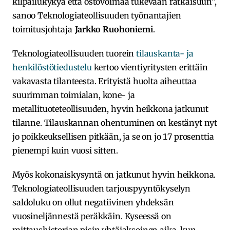
kilpailukykyä että ostovoimaa tukevaan ratkaisuun”,
sanoo Teknologiateollisuuden työnantajien
toimitusjohtaja
Jarkko Ruohoniemi
.
Teknologiateollisuuden tuorein
tilauskanta- ja
henkilöstötiedustelu
kertoo vientiyritysten erittäin
vakavasta tilanteesta. Erityistä huolta aiheuttaa
suurimman toimialan, kone- ja
metallituoteteollisuuden, hyvin heikkona jatkunut
tilanne. Tilauskannan ohentuminen on kestänyt nyt
jo poikkeuksellisen pitkään, ja se on jo 17 prosenttia
pienempi kuin vuosi sitten.
Myös kokonaiskysyntä on jatkunut hyvin heikkona.
Teknologiateollisuuden tarjouspyyntökyselyn
saldoluku on ollut negatiivinen yhdeksän
vuosineljännestä peräkkäin. Kyseessä on
mittaushistorian pisin yhtäjaksoinen aika, kun