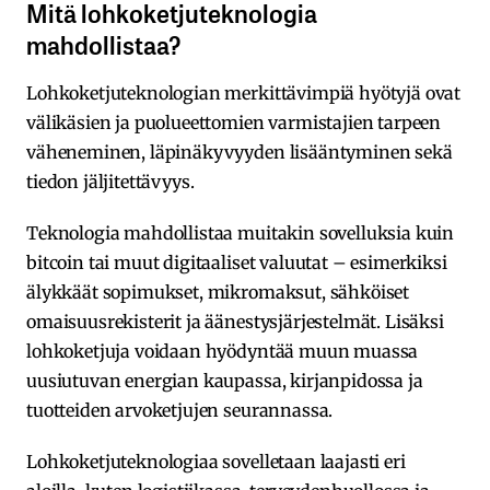
Mitä lohkoketjuteknologia
mahdollistaa?
Lohkoketjuteknologian merkittävimpiä hyötyjä ovat
välikäsien ja puolueettomien varmistajien tarpeen
väheneminen, läpinäkyvyyden lisääntyminen sekä
tiedon jäljitettävyys.
Teknologia mahdollistaa muitakin sovelluksia kuin
bitcoin tai muut digitaaliset valuutat – esimerkiksi
älykkäät sopimukset, mikromaksut, sähköiset
omaisuusrekisterit ja äänestysjärjestelmät. Lisäksi
lohkoketjuja voidaan hyödyntää muun muassa
uusiutuvan energian kaupassa, kirjanpidossa ja
tuotteiden arvoketjujen seurannassa.
Lohkoketjuteknologiaa sovelletaan laajasti eri