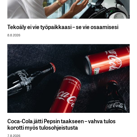
Tekoäly ei vie työpaikkaasi – se vie osaamisesi
8.8.2026
Coca-Cola jätti Pepsin taakseen – vahva tulos
korotti myös tulosohjeistusta
7.8.2026