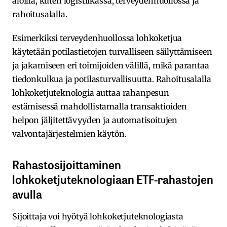
aloilla, kuten logistiikassa, terveydenhuollossa ja
rahoitusalalla.
Esimerkiksi terveydenhuollossa lohkoketjua
käytetään potilastietojen turvalliseen säilyttämiseen
ja jakamiseen eri toimijoiden välillä, mikä parantaa
tiedonkulkua ja potilasturvallisuutta. Rahoitusalalla
lohkoketjuteknologia auttaa rahanpesun
estämisessä mahdollistamalla transaktioiden
helpon jäljitettävyyden ja automatisoitujen
valvontajärjestelmien käytön.
Rahastosijoittaminen
lohkoketjuteknologiaan ETF-rahastojen
avulla
Sijoittaja voi hyötyä lohkoketjuteknologiasta