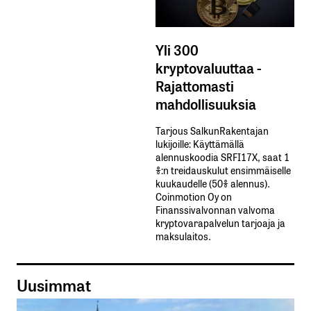
Yli 300
kryptovaluuttaa -
Rajattomasti
mahdollisuuksia
Tarjous SalkunRakentajan
lukijoille: Käyttämällä​ ​
alennuskoodia​ ​SRFI17X,​ ​saat​ ​1
%:n treidauskulut​ ​ensimmäiselle​ ​
kuukaudelle​ ​(50%​ ​alennus).
Coinmotion Oy on
Finanssivalvonnan valvoma
kryptovarapalvelun tarjoaja ja
maksulaitos.
Uusimmat