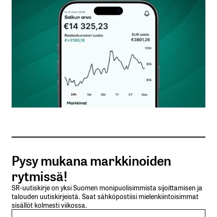
Kommentti
*
Nimesi tai nimimerkkisi
*
Sähköpostiosoitteesi
*
Tilaa SalkunRakentajan uutiskirje
Pysy mukana markkinoiden
Lähetä kommentti
rytmissä!
SR-uutiskirje on yksi Suomen monipuolisimmista sijoittamisen ja
talouden uutiskirjeistä. Saat sähköpostiisi mielenkiintoisimmat
sisällöt kolmesti viikossa.