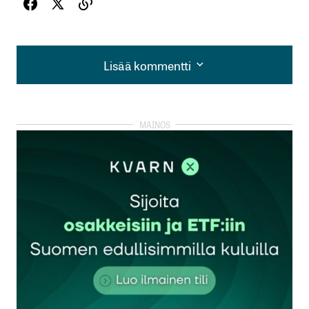
Lisää kommentti
Lisää kommentti
kirjautua
sisään
rekisteröityä
Sähköpostiosoitettasi ei julkaista.
Pakolliset
kentät on merkitty
*