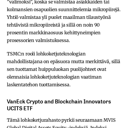
”valimoksi”, koska se valmistaa asiakkaiden tai
kolmansien osapuolien suunnittelemia mikropiirejä.
Yhtiö valmistaa yli puolet maailman tilaustyönä
tehtävistä mikropiireistä ja sillä on noin 90
prosentin markkinaosuus kehittyneimpien
prosessorien valmistuksessa.
TSMC:n rooli lohkoketjuteknologian
mahdollistajana on epäsuora mutta merkittävä, sillä
sen tuottamat huippuluokan puolijohteet ovat
olennaisia lohkoketjuteknologian vaatiman
laskentatehon tuottamisessa.
VanEck Crypto and Blockchain Innovators
UCITS ETF
Tämä lohkoketjurahasto pyrkii seuraamaan MVIS
Global Digital Assets Equity -indeksiä. Indeksi