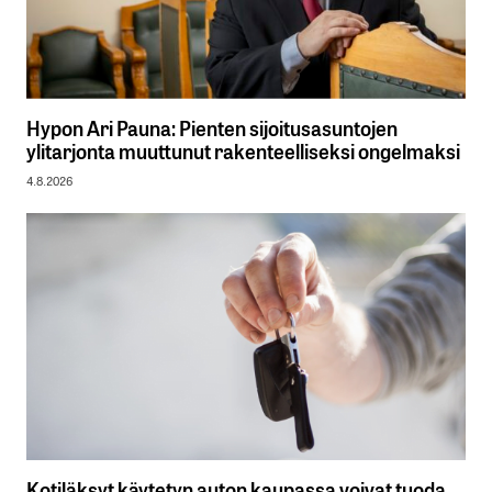
Hypon Ari Pauna: Pienten sijoitusasuntojen
ylitarjonta muuttunut rakenteelliseksi ongelmaksi
4.8.2026
Kotiläksyt käytetyn auton kaupassa voivat tuoda