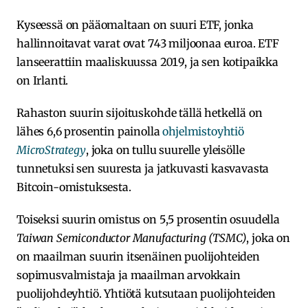
Kyseessä on pääomaltaan on suuri ETF, jonka
hallinnoitavat varat ovat 743 miljoonaa euroa. ETF
lanseerattiin maaliskuussa 2019, ja sen kotipaikka
on Irlanti.
Rahaston suurin sijoituskohde tällä hetkellä on
lähes 6,6 prosentin painolla
ohjelmistoyhtiö
MicroStrategy
, joka on tullu suurelle yleisölle
tunnetuksi sen suuresta ja jatkuvasti kasvavasta
Bitcoin-omistuksesta.
Toiseksi suurin omistus on 5,5 prosentin osuudella
Taiwan Semiconductor Manufacturing (TSMC)
, joka on
on maailman suurin itsenäinen puolijohteiden
sopimusvalmistaja ja maailman arvokkain
puolijohdeyhtiö. Yhtiötä kutsutaan puolijohteiden