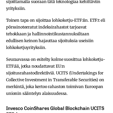
sijoittamalla suoraan tätä teknologiaa kehittäviin
yrityksiin.
Toinen tapa on sijoittaa lohkoketju-ETF:iin. ETF:t eli
pörssinoteeratut indeksirahastot tarjoavat
tehokkaan ja hallinnointikustannuksiltaan
edullisen keinon hajauttaa sijoituksia useisiin
lohkoketjuyrityksiin.
Seuraavassa on esitelty kolme suosittua lohkoketju-
ETF:ää, jotka noudattavat EU:n
sijoitusrahastodirektiiviä. UCITS (Undertakings for
Collective Investment in Transferable Securities) on
merkintä, joka kertoo rahaston toimivan Euroopan
unionin sääntelyn alaisuudessa.
Invesco CoinShares Global Blockchain UCITS