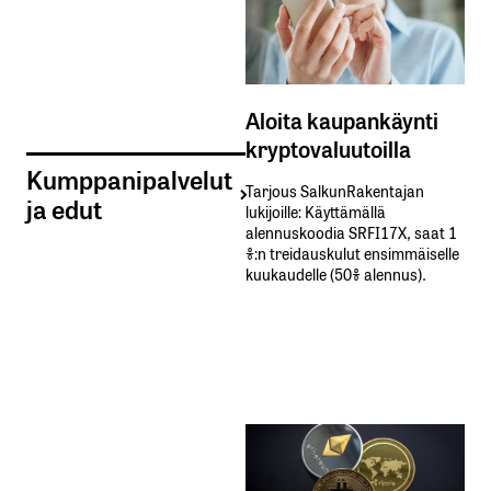
Aloita kaupankäynti
kryptovaluutoilla
Kumppanipalvelut
Tarjous SalkunRakentajan
ja edut
lukijoille: Käyttämällä​ ​
alennuskoodia​ ​SRFI17X,​ ​saat​ ​1
%:n treidauskulut​ ​ensimmäiselle​ ​
kuukaudelle​ ​(50%​ ​alennus).