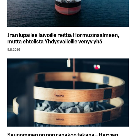
Iran lupailee laivoille reittiä Hormuzinsalmeen,
mutta ehtolista Yhdysvalloille venyy yhä
9.8.2026
Saunominen on pop rapakon takana – Harvian