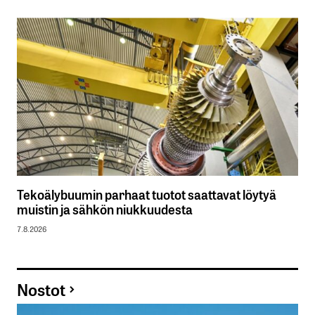
Tekoälybuumin parhaat tuotot saattavat löytyä
muistin ja sähkön niukkuudesta
7.8.2026
Nostot