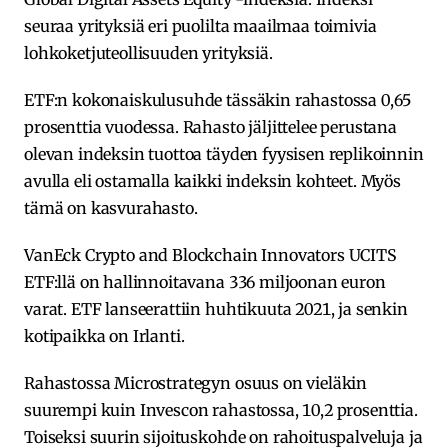
seuraa yrityksiä eri puolilta maailmaa toimivia
lohkoketjuteollisuuden yrityksiä.
ETF:n kokonaiskulusuhde tässäkin rahastossa 0,65
prosenttia vuodessa. Rahasto jäljittelee perustana
olevan indeksin tuottoa täyden fyysisen replikoinnin
avulla eli ostamalla kaikki indeksin kohteet. Myös
tämä on kasvurahasto.
VanEck Crypto and Blockchain Innovators UCITS
ETF:llä on hallinnoitavana 336 miljoonan euron
varat. ETF lanseerattiin huhtikuuta 2021, ja senkin
kotipaikka on Irlanti.
Rahastossa Microstrategyn osuus on vieläkin
suurempi kuin Invescon rahastossa, 10,2 prosenttia.
Toiseksi suurin sijoituskohde on rahoituspalveluja ja