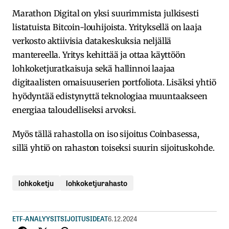
Marathon Digital on yksi suurimmista julkisesti
listatuista Bitcoin-louhijoista. Yrityksellä on laaja
verkosto aktiivisia datakeskuksia neljällä
mantereella. Yritys kehittää ja ottaa käyttöön
lohkoketjuratkaisuja sekä hallinnoi laajaa
digitaalisten omaisuuserien portfoliota. Lisäksi yhtiö
hyödyntää edistynyttä teknologiaa muuntaakseen
energiaa taloudelliseksi arvoksi.
Myös tällä rahastolla on iso sijoitus Coinbasessa,
sillä yhtiö on rahaston toiseksi suurin sijoituskohde.
lohkoketju
lohkoketjurahasto
ETF-ANALYYSIT
SIJOITUSIDEAT
6.12.2024