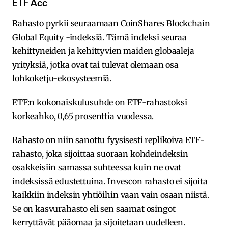
ETF Acc
Rahasto pyrkii seuraamaan CoinShares Blockchain
Global Equity -indeksiä. Tämä indeksi seuraa
kehittyneiden ja kehittyvien maiden globaaleja
yrityksiä, jotka ovat tai tulevat olemaan osa
lohkoketju-ekosysteemiä.
ETF:n kokonaiskulusuhde on ETF-rahastoksi
korkeahko, 0,65 prosenttia vuodessa.
Rahasto on niin sanottu fyysisesti replikoiva ETF-
rahasto, joka sijoittaa suoraan kohdeindeksin
osakkeisiin samassa suhteessa kuin ne ovat
indeksissä edustettuina. Invescon rahasto ei sijoita
kaikkiin indeksin yhtiöihin vaan vain osaan niistä.
Se on kasvurahasto eli sen saamat osingot
kerryttävät pääomaa ja sijoitetaan uudelleen.