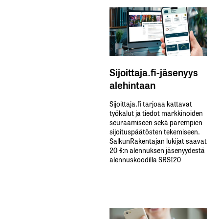
Sijoittaja.fi-jäsenyys
alehintaan
Sijoittaja.fi tarjoaa kattavat
työkalut ja tiedot markkinoiden
seuraamiseen sekä parempien
sijoituspäätösten tekemiseen.
SalkunRakentajan lukijat saavat
20 %:n alennuksen jäsenyydestä
alennuskoodilla SRSI20