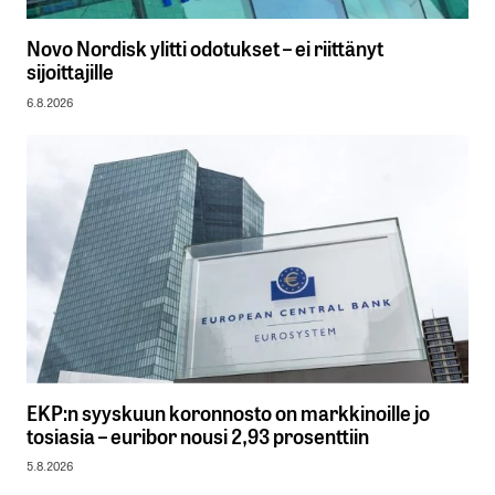
Novo Nordisk ylitti odotukset – ei riittänyt
sijoittajille
6.8.2026
EKP:n syyskuun koronnosto on markkinoille jo
tosiasia – euribor nousi 2,93 prosenttiin
5.8.2026