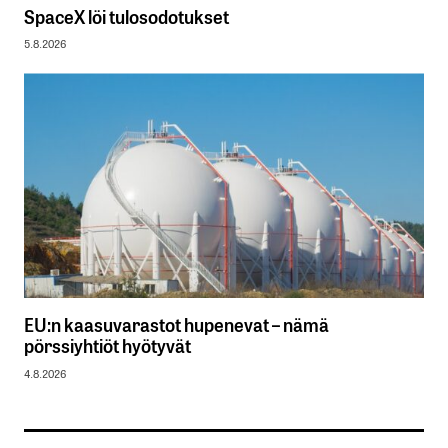
SpaceX löi tulosodotukset
5.8.2026
EU:n kaasuvarastot hupenevat – nämä
pörssiyhtiöt hyötyvät
4.8.2026