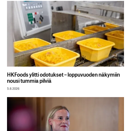
HKFoods ylitti odotukset – loppuvuoden näkymiin
nousi tummia pilviä
5.8.2026