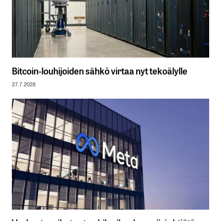
Bitcoin-louhijoiden sähkö virtaa nyt tekoälylle
27.7.2026