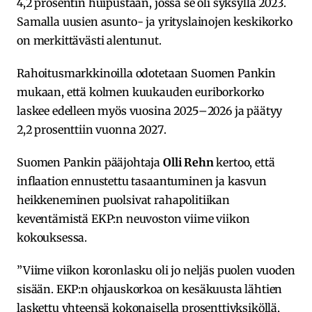
4,2 prosentin huipustaan, jossa se oli syksyllä 2023.
Samalla uusien asunto- ja yrityslainojen keskikorko
on merkittävästi alentunut.
Rahoitusmarkkinoilla odotetaan Suomen Pankin
mukaan, että kolmen kuukauden euriborkorko
laskee edelleen myös vuosina 2025–2026 ja päätyy
2,2 prosenttiin vuonna 2027.
Suomen Pankin pääjohtaja
Olli Rehn
kertoo, että
inflaation ennustettu tasaantuminen ja kasvun
heikkeneminen puolsivat rahapolitiikan
keventämistä EKP:n neuvoston viime viikon
kokouksessa.
”Viime viikon koronlasku oli jo neljäs puolen vuoden
sisään. EKP:n ohjauskorkoa on kesäkuusta lähtien
laskettu yhteensä kokonaisella prosenttiyksiköllä,