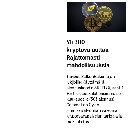
Yli 300
kryptovaluuttaa -
Rajattomasti
mahdollisuuksia
Tarjous SalkunRakentajan
lukijoille: Käyttämällä​ ​
alennuskoodia​ ​SRFI17X,​ ​saat​ ​1
%:n treidauskulut​ ​ensimmäiselle​ ​
kuukaudelle​ ​(50%​ ​alennus).
Coinmotion Oy on
Finanssivalvonnan valvoma
kryptovarapalvelun tarjoaja ja
maksulaitos.