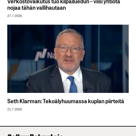
Verkostovaikutus tuo kilpailuedun – viisi yhtiötä
nojaa tähän vallihautaan
27.7.2026
Seth Klarman: Tekoälyhuumassa kuplan piirteitä
21.7.2026