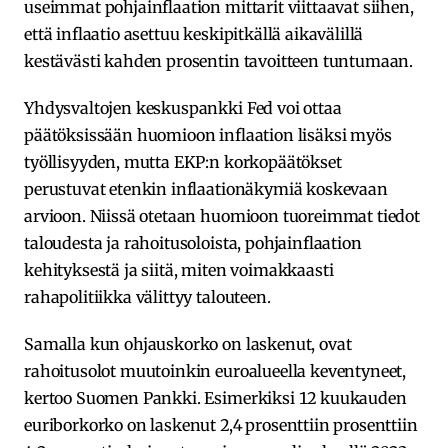
useimmat pohjainflaation mittarit viittaavat siihen,
että inflaatio asettuu keskipitkällä aikavälillä
kestävästi kahden prosentin tavoitteen tuntumaan.
Yhdysvaltojen keskuspankki Fed voi ottaa
päätöksissään huomioon inflaation lisäksi myös
työllisyyden, mutta EKP:n korkopäätökset
perustuvat etenkin inflaationäkymiä koskevaan
arvioon. Niissä otetaan huomioon tuoreimmat tiedot
taloudesta ja rahoitusoloista, pohjainflaation
kehityksestä ja siitä, miten voimakkaasti
rahapolitiikka välittyy talouteen.
Samalla kun ohjauskorko on laskenut, ovat
rahoitusolot muutoinkin euroalueella keventyneet,
kertoo Suomen Pankki. Esimerkiksi 12 kuukauden
euriborkorko on laskenut 2,4 prosenttiin prosenttiin