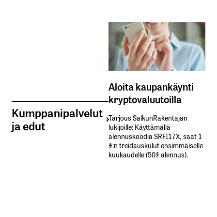
Aloita kaupankäynti
kryptovaluutoilla
Kumppanipalvelut
Tarjous SalkunRakentajan
ja edut
lukijoille: Käyttämällä​ ​
alennuskoodia​ ​SRFI17X,​ ​saat​ ​1
%:n treidauskulut​ ​ensimmäiselle​ ​
kuukaudelle​ ​(50%​ ​alennus).