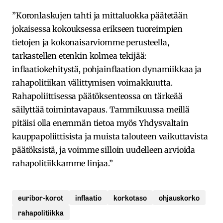
”Koronlaskujen tahti ja mittaluokka päätetään
jokaisessa kokouksessa erikseen tuoreimpien
tietojen ja kokonaisarviomme perusteella,
tarkastellen etenkin kolmea tekijää:
inflaatiokehitystä, pohjainflaation dynamiikkaa ja
rahapolitiikan välittymisen voimakkuutta.
Rahapoliittisessa päätöksenteossa on tärkeää
säilyttää toimintavapaus. Tammikuussa meillä
pitäisi olla enemmän tietoa myös Yhdysvaltain
kauppapoliittisista ja muista talouteen vaikuttavista
päätöksistä, ja voimme silloin uudelleen arvioida
rahapolitiikkamme linjaa.”
euribor-korot
inflaatio
korkotaso
ohjauskorko
rahapolitiikka