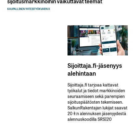
sijoitusmarkkinoihin vaikuttavat teemat
KAUPALLINEN YHTEISTYÖ
KVARN X
Sijoittaja.fi-jäsenyys
alehintaan
Sijoittaja.fi tarjoaa kattavat
työkalut ja tiedot markkinoiden
seuraamiseen sekä parempien
sijoituspäätösten tekemiseen.
SalkunRakentajan lukijat saavat
20 %:n alennuksen jäsenyydestä
alennuskoodilla SRSI20