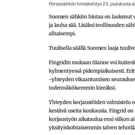
Pörssisähkön hintakehitys 23. joulukuuta al
Suomen sähkön hintaa on laskenut vii
ja lauha sää. Lisäksi teollisuuden sä
alhaisempi.
Tuulisella säällä Suomen laaja tuuli
Fingridin mukaan tilanne voi kuite
kylmentyessä pidempiaikaisesti. Erit
-yhteyden vikaantumisen seuraukse
todennäköisemmin kireäksi.
Yhteyden korjaustöiden valmistelu o
kestävä useita kuukausia. Fingrid o
korjaustyön aikataulua ensi viikon ai
yksityiskohtaisemmin talven tehotil