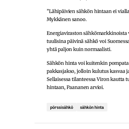
”Lähipäivien sähkön hintaan ei viall
Mykkänen sanoo.
Energiaviraston sähkömarkkinoista 
tuulisina päivinä sähkö voi Suomessa 
yhtä paljon kuin normaalisti.
Sähkön hinta voi kuitenkin pompata r
pakkasjakso, jolloin kulutus kasvaa 
Sellaisessa tilanteessa Viron kautta 
hintaan, Paananen arvioi.
pörssisähkö
sähkön hinta