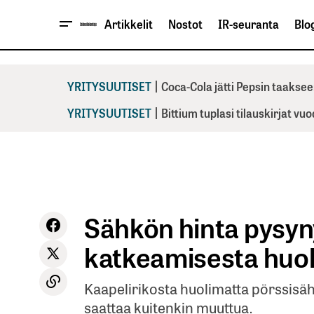
Artikkelit
Nostot
IR-seuranta
Blog
|
YRITYSUUTISET
Coca-Cola jätti Pepsin taaksee
|
YRITYSUUTISET
Bittium tuplasi tilauskirjat vu
Sähkön hinta pysyn
katkeamisesta huo
Kaapelirikosta huolimatta pörssisä
saattaa kuitenkin muuttua.