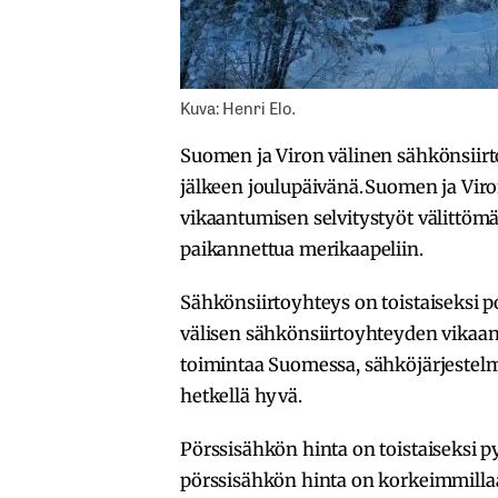
Kuva: Henri Elo.
Suomen ja Viron välinen sähkönsiirt
jälkeen joulupäivänä. Suomen ja Vir
vikaantumisen selvitystyöt välittömä
paikannettua merikaapeliin.
Sähkönsiirtoyhteys on toistaiseksi 
välisen sähkönsiirtoyhteyden vikaa
toimintaa Suomessa, sähköjärjestelmä
hetkellä hyvä.
Pörssisähkön hinta on toistaiseksi p
pörssisähkön hinta on korkeimmillaa