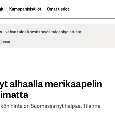
it
Kumppanisisällöt
Omat tiedot
n – vahva tulos korotti myös tulosohjeistusta
odessa
yt alhaalla merikaapelin
limatta
hkön hinta on Suomessa nyt halpaa. Tilanne