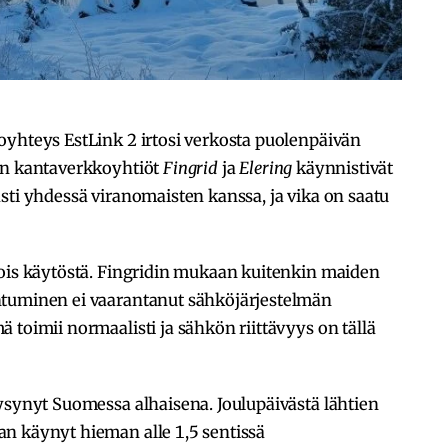
oyhteys EstLink 2 irtosi verkosta puolenpäivän
on kantaverkkoyhtiöt
Fingrid
ja
Elering
käynnistivät
sti yhdessä viranomaisten kanssa, ja vika on saatu
pois käytöstä. Fingridin mukaan kuitenkin maiden
ntuminen ei vaarantanut sähköjärjestelmän
 toimii normaalisti ja sähkön riittävyys on tällä
ysynyt Suomessa alhaisena. Joulupäivästä lähtien
n käynyt hieman alle 1,5 sentissä