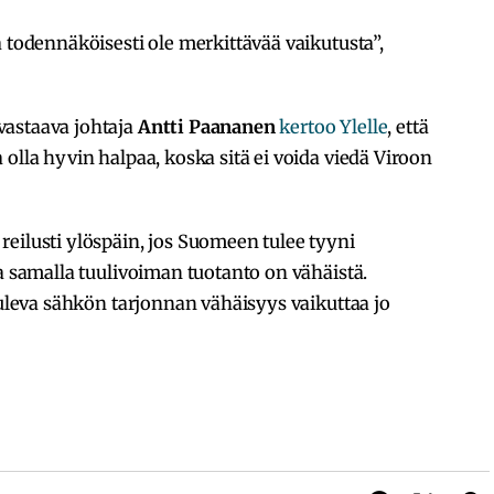
a todennäköisesti ole merkittävää vaikutusta”,
vastaava johtaja
Antti Paananen
kertoo Ylelle
, että
olla hyvin halpaa, koska sitä ei voida viedä Viroon
eilusti ylöspäin, jos Suomeen tulee tyyni
ja samalla tuulivoiman tuotanto on vähäistä.
tuleva sähkön tarjonnan vähäisyys vaikuttaa jo