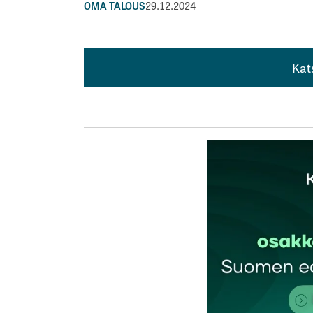
OMA TALOUS
29.12.2024
Kat
Kat
Pitäisi laskea hintaa kun ei pääse myymää
Edullisempaa
30.12.2024 at 01:45
Vastaa
kirj