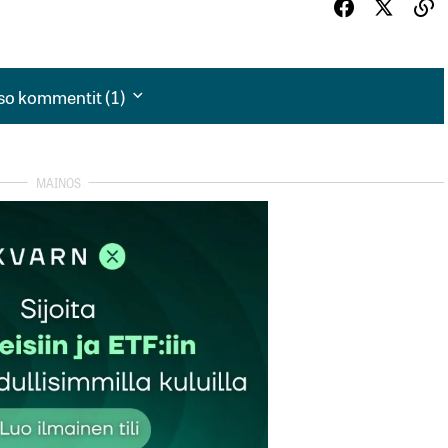
so kommentit (1)
so kommentit (1)
n sähköä ulos..
autua sisään
rekisteröityä