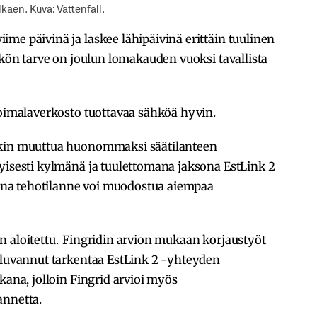
kaen. Kuva: Vattenfall.
me päivinä ja laskee lähipäivinä erittäin tuulinen
hkön tarve on joulun lomakauden vuoksi tavallista
voimalaverkosto tuottavaa sähköä hyvin.
nkin muuttua huonommaksi säätilanteen
yisesti kylmänä ja tuulettomana jaksona EstLink 2
na tehotilanne voi muodostua aiempaa
n aloitettu. Fingridin arvion mukaan korjaustyöt
n luvannut tarkentaa EstLink 2 -yhteyden
kana, jolloin Fingrid arvioi myös
annetta.