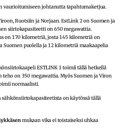
in vaurioitumiseen johtanutta tapahtumaketjua.
roon, Ruotsiin ja Norjaan. EstLink 2 on Suomen ja
sen siirtokapasiteetti on 650 megawattia.
 on 170 kilometriä, josta 145 kilometriä on
oa Suomen puolella ja 12 kilometriä maakaapelia
nsiirtokaapeli ESTLINK 1 toimii tällä hetkellä
in teho on 350 megawattia. Myös Suomen ja Viron
oimii normaalisti.
sähkönsiirtokapasiteetista on käytössä tällä
Mykkäsen
mukaan vika ei toistaiseksi uhkaa