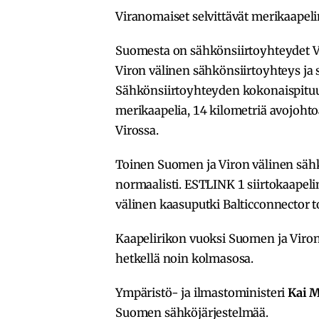
Viranomaiset selvittävät merikaapel
Suomesta on sähkönsiirtoyhteydet Vi
Viron välinen sähkönsiirtoyhteys ja 
Sähkönsiirtoyhteyden kokonaispituus
merikaapelia, 14 kilometriä avojoht
Virossa.
Toinen Suomen ja Viron välinen sähkö
normaalisti. ESTLINK 1 siirtokaapel
välinen kaasuputki Balticconnector t
Kaapelirikon vuoksi Suomen ja Viron 
hetkellä noin kolmasosa.
Ympäristö- ja ilmastoministeri
Kai 
Suomen sähköjärjestelmää.