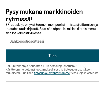
Pysy mukana markkinoiden
Lähetä kommentti
rytmissä!
SR-uutiskirje on yksi Suomen monipuolisimmista sijoittamisen ja
talouden uutiskirjeistä. Saat sähköpostiisi mielenkiintoisimmat
sisällöt kolmesti viikossa.
SalkunRakentaja noudattaa EU:n tietosuoja-asetusta (GDPR).
Käsittelemme tietojasi luottamuksellisesti ja tietosuoja-asetuksen
mukaisesti. Lue lisää
tietosuojakäytänteistämme
tietosuojaselosteesta.