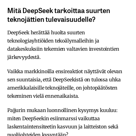
Mitä DeepSeek tarkoittaa suurten
teknojättien tulevaisuudelle?
DeepSeek herättää huolta suurten
teknologiayhtiöiden tekoälymalleihin ja
datakeskuksiin tekemien valtavien investointien
järkevyydestä.
Vaikka markkinoilla ensireaktiot näyttävät olevan
sen suuntaisia, että DeepSeekistä on tulossa uhka
amerikkalaisille teknojäteille, on johtopäätösten
tekeminen vielä ennenaikaista.
Pajjurin mukaan luonnollinen kysymys kuuluu:
miten DeepSeekin esiinmarssi vaikuttaa
laskentaintensiteetin kasvuun ja laitteiston sekä
puolijohteiden kysyntään?