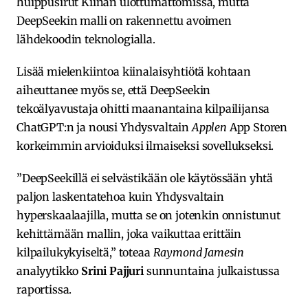
huippusirut Kiinan ulottumattomissa, mutta
DeepSeekin malli on rakennettu avoimen
lähdekoodin teknologialla.
Lisää mielenkiintoa kiinalaisyhtiötä kohtaan
aiheuttanee myös se, että DeepSeekin
tekoälyavustaja ohitti maanantaina kilpailijansa
ChatGPT:n ja nousi Yhdysvaltain
Applen
App Storen
korkeimmin arvioiduksi ilmaiseksi sovellukseksi.
”DeepSeekillä ei selvästikään ole käytössään yhtä
paljon laskentatehoa kuin Yhdysvaltain
hyperskaalaajilla, mutta se on jotenkin onnistunut
kehittämään mallin, joka vaikuttaa erittäin
kilpailukykyiseltä,” toteaa
Raymond Jamesin
analyytikko
Srini Pajjuri
sunnuntaina julkaistussa
raportissa.