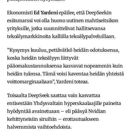
Ekonomisti
Ed Yardeni
epäilee, että DeepSeekin
esiinmarssi voi olla huono uutinen mahtiseitsikon
yrityksille, jotka suunnittelivat hallitsevansa
tekoälymarkkinoita kalliilla tekoälypalveluillaan.
”Kysymys kuuluu, pettävätkö heidän odotuksensa,
koska heidän tekoälyyn liittyvät
pääomakustannuksensa kasvavat nopeammin kuin
heidän tulonsa. Tämä voisi kaventaa heidän yhteistä
voittomarginaaliaan”, Yardeni toteaa.
Toisaalta DeepSeek saattaa vain kasvattaa
entisestään Yhdysvaltain hyperskaalaajille paineita
hyödyntää avainetuaan – eli pääsyä Nvidian
kehittyneisiin siruihin – erottautuakseen
halvemmista vaihtoehdoista.