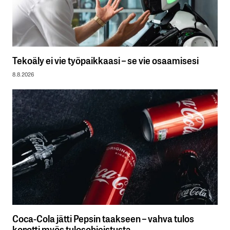
Tekoäly ei vie työpaikkaasi – se vie osaamisesi
8.8.2026
Coca-Cola jätti Pepsin taakseen – vahva tulos
korotti myös tulosohjeistusta