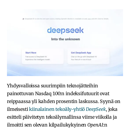
Yhdysvalloissa suurimpiin teknojätteihin
painottuvan Nasdaq 100:n indeksifutuurit ovat
reippaassa yli kahden prosentin laskussa. Syynä on
ilmeisesti
kiinalainen tekoäly-yhtiö
DeepSeek
, joka
esitteli päivitetyn tekoälymallinsa viime viikolla ja
ilmoitti sen olevan kilpailukykyinen
OpenAI
:n