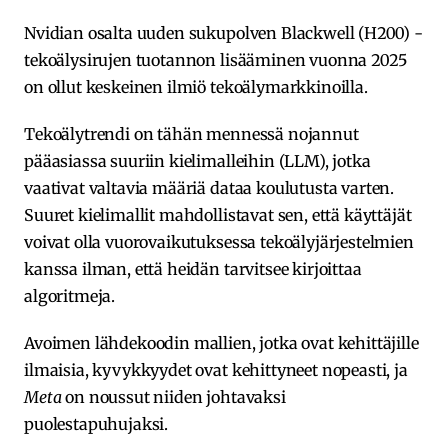
Nvidian osalta uuden sukupolven Blackwell (H200) -
tekoälysirujen tuotannon lisääminen vuonna 2025
on ollut keskeinen ilmiö tekoälymarkkinoilla.
Tekoälytrendi on tähän mennessä nojannut
pääasiassa suuriin kielimalleihin (LLM), jotka
vaativat valtavia määriä dataa koulutusta varten.
Suuret kielimallit mahdollistavat sen, että käyttäjät
voivat olla vuorovaikutuksessa tekoälyjärjestelmien
kanssa ilman, että heidän tarvitsee kirjoittaa
algoritmeja.
Avoimen lähdekoodin mallien, jotka ovat kehittäjille
ilmaisia, kyvykkyydet ovat kehittyneet nopeasti, ja
Meta
on noussut niiden johtavaksi
puolestapuhujaksi.