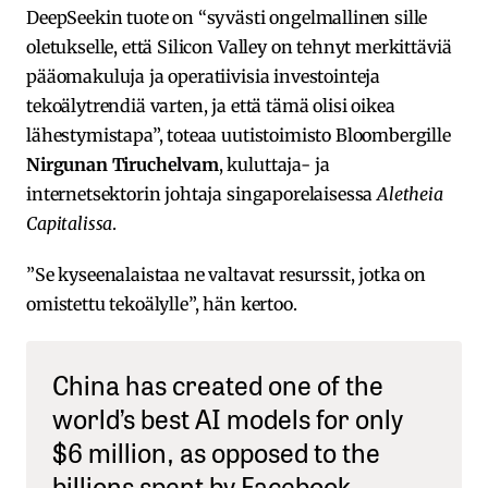
DeepSeekin tuote on “syvästi ongelmallinen sille
oletukselle, että Silicon Valley on tehnyt merkittäviä
pääomakuluja ja operatiivisia investointeja
tekoälytrendiä varten, ja että tämä olisi oikea
lähestymistapa”, toteaa uutistoimisto Bloombergille
Nirgunan Tiruchelvam
, kuluttaja- ja
internetsektorin johtaja singaporelaisessa
Aletheia
Capitalissa
.
”Se kyseenalaistaa ne valtavat resurssit, jotka on
omistettu tekoälylle”, hän kertoo.
China has created one of the
world’s best AI models for only
$6 million, as opposed to the
billions spent by Facebook,