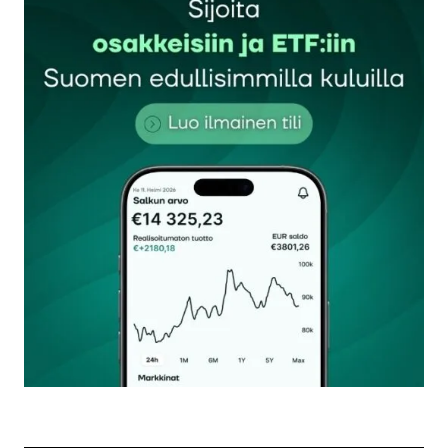
Sähköpostiosoitettasi ei julkaista.
Pakolliset
kentät on merkitty
*
Kommentti
*
Nimesi tai nimimerkkisi
*
Sähköpostiosoitteesi
*
Tilaa SalkunRakentajan uutiskirje