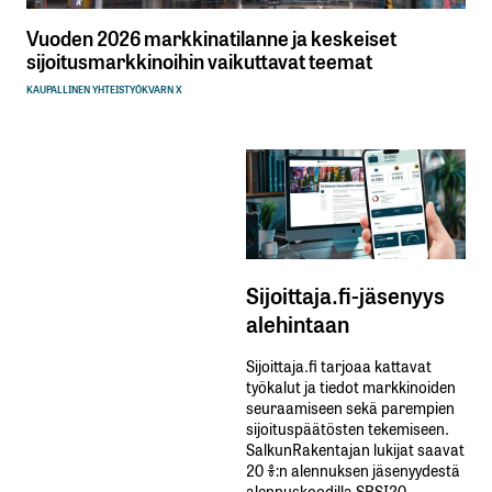
Vuoden 2026 markkinatilanne ja keskeiset
sijoitusmarkkinoihin vaikuttavat teemat
KAUPALLINEN YHTEISTYÖ
KVARN X
Sijoittaja.fi-jäsenyys
alehintaan
Sijoittaja.fi tarjoaa kattavat
työkalut ja tiedot markkinoiden
seuraamiseen sekä parempien
sijoituspäätösten tekemiseen.
SalkunRakentajan lukijat saavat
20 %:n alennuksen jäsenyydestä
alennuskoodilla SRSI20