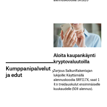
Aloita kaupankäynti
kryptovaluutoilla
Kumppanipalvelut
Tarjous SalkunRakentajan
ja edut
lukijoille: Käyttämällä​ ​
alennuskoodia​ ​SRFI17X,​ ​saat​ ​1
%:n treidauskulut​ ​ensimmäiselle​ ​
kuukaudelle​ ​(50%​ ​alennus).