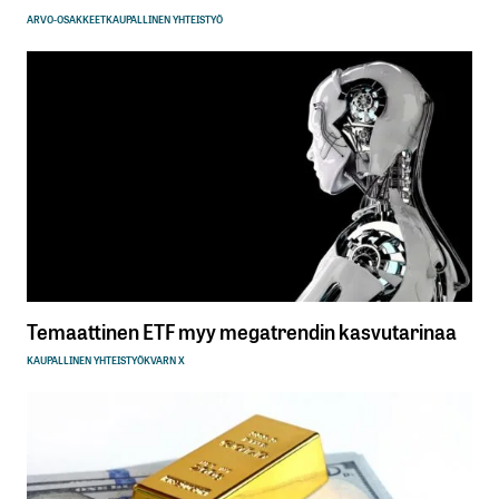
ARVO-OSAKKEET
KAUPALLINEN YHTEISTYÖ
Temaattinen ETF myy megatrendin kasvutarinaa
KAUPALLINEN YHTEISTYÖ
KVARN X