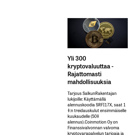
Yli 300
kryptovaluuttaa -
Rajattomasti
mahdollisuuksia
Tarjous SalkunRakentajan
lukijoille: Käyttämällä​ ​
alennuskoodia​ ​SRFI17X,​ ​saat​ ​1
%:n treidauskulut​ ​ensimmäiselle​ ​
kuukaudelle​ ​(50%​ ​
alennus).Coinmotion Oy on
Finanssivalvonnan valvoma
kryptovarapalvelun tarjoaja ja