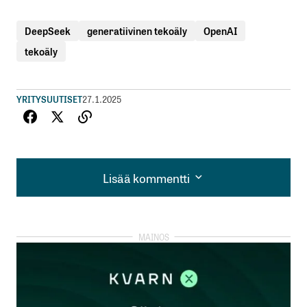
DeepSeek
generatiivinen tekoäly
OpenAI
tekoäly
YRITYSUUTISET
27.1.2025
Lisää kommentti
Lisää kommentti
kirjautua
sisään
rekisteröityä