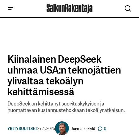
Kiinalainen DeepSeek
uhmaa USA:n teknojättien
ylivaltaa tekoälyn
kehittämisessä
DeepSeek on kehittänyt suorituskykyisen ja
huomattavan kustannustehokkaan tekoälyratkaisun.
Jorma Erkkilä
YRITYSUUTISET
27.1.2025
0