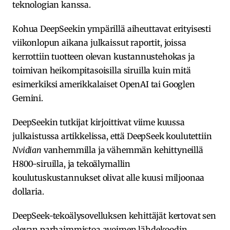
teknologian kanssa.
Kohua DeepSeekin ympärillä aiheuttavat erityisesti
viikonlopun aikana julkaissut raportit, joissa
kerrottiin tuotteen olevan kustannustehokas ja
toimivan heikompitasoisilla siruilla kuin mitä
esimerkiksi amerikkalaiset OpenAI tai Googlen
Gemini.
DeepSeekin tutkijat kirjoittivat viime kuussa
julkaistussa artikkelissa, että DeepSeek koulutettiin
Nvidian
vanhemmilla ja vähemmän kehittyneillä
H800-siruilla, ja tekoälymallin
koulutuskustannukset olivat alle kuusi miljoonaa
dollaria.
DeepSeek-tekoälysovelluksen kehittäjät kertovat sen
olevan parhaimmistoa avoimen lähdekoodin