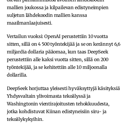
mallien joukossa ja kilpailevan edistyneimpien
suljetun lähdekoodin mallien kanssa
maailmanlaajuisesti.
Vertailun vuoksi: OpenAI perustettiin 10 vuotta
sitten, sillä on 4 500 työntekijää ja se on kerännyt 6,6
miljardia dollaria pääomaa, kun taas DeepSeek
perustettiin alle kaksi vuotta sitten, sillä on 200
työntekijää, ja se kehitettiin alle 10 miljoonalla
dollarilla.
DeepSeek horjuttaa yleisesti hyväksyttyjä käsityksiä
Yhdysvaltain ylivoimasta tekoälyssä ja
Washingtonin vientirajoitusten tehokkuudesta,
jotka kohdistuvat Kiinan edistyneisiin siru- ja
tekoälykykyihin.