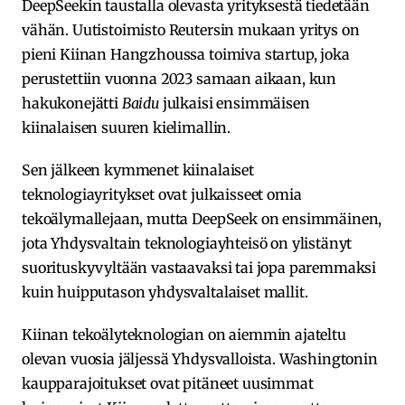
DeepSeekin taustalla olevasta yrityksestä tiedetään
vähän. Uutistoimisto Reutersin mukaan yritys on
pieni Kiinan Hangzhoussa toimiva startup, joka
perustettiin vuonna 2023 samaan aikaan, kun
hakukonejätti
Baidu
julkaisi ensimmäisen
kiinalaisen suuren kielimallin.
Sen jälkeen kymmenet kiinalaiset
teknologiayritykset ovat julkaisseet omia
tekoälymallejaan, mutta DeepSeek on ensimmäinen,
jota Yhdysvaltain teknologiayhteisö on ylistänyt
suorituskyvyltään vastaavaksi tai jopa paremmaksi
kuin huipputason yhdysvaltalaiset mallit.
Kiinan tekoälyteknologian on aiemmin ajateltu
olevan vuosia jäljessä Yhdysvalloista. Washingtonin
kaupparajoitukset ovat pitäneet uusimmat