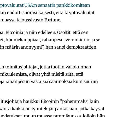
ryptovaluutat USA:n senaatin pankkikomitean
än ehdotti suorasukaisesti, että kryptovaluutat
n muassa taloussivusto Fortune.
, Bitcoinia ja niin edelleen. Osoitit, että sen
set, huumekauppiaat, rahanpesu, veronkierto, ja se
sain määrin anonyymi”, hän sanoi demokraattien
 toimitusjohtajat, jotka tuotiin valiokunnan
ikuulemista, olivat yhtä mieltä siitä, että
oja rahanpesun vastaisia säännöksiä kuin suuriin
tusjohtaja haukkui Bitcoinin ”pahemmaksi kuin
vansa kaikki ne työntekijät pankistaan, jotka käyvät
 vuodatukset, muun muassa tammikuussa, jolloin hän