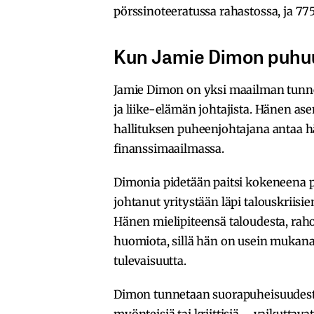
pörssinoteeratussa rahastossa, ja 77
Kun Jamie Dimon puhuu,
Jamie Dimon on yksi maailman tunne
ja liike-elämän johtajista. Hänen a
hallituksen puheenjohtajana antaa hä
finanssimaailmassa.
Dimonia pidetään paitsi kokeneena pa
johtanut yritystään läpi talouskriis
Hänen mielipiteensä taloudesta, rahoi
huomiota, sillä hän on usein mukan
tulevaisuutta.
Dimon tunnetaan suorapuheisuudest
myönteisiä tai kriittisiä – vaikuttava