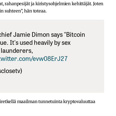
t, rahanpesijät ja kiristysohjelmien kehittäjät. Joten
in suhteen”, hän toteaa.
ief Jamie Dimon says "Bitcoin
ue. It's used heavily by sex
 launderers,
.twitter.com/evw08ErJ27
sclosetv)
tiretkellä maailman tunnetuinta kryptovaluuttaa