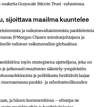
5 osaketta Grayscale Bitcoin Trust -rahastossa.
 sijoittava maailma kuuntelee
tuimmista ja vaikutusvaltaisimmista pankkiireista
semansa JPMorgan Chasen toimitusjohtajana ja
nelle valtavan vaikutusvallan globaalissa
nkkiirina myös strategisena ajattelijana, joka on
ien ja jatkuvasti muuttuvan sääntely-ympäristön.
tusmarkkinoista ja politiikasta herättävät laajaa
a muovaamassa pankki- ja rahoitusteollisuuden
aan, ja hänen kommenttinsa – olivatpa ne
t usein markkinoihin ja herättävät laajaa