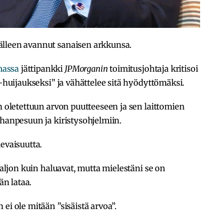
älleen avannut sanaisen arkkunsa.
massa
jättipankki
JPMorganin
toimitusjohtaja kritisoi
i-huijaukseksi” ja vähättelee sitä hyödyttömäksi.
n oletettuun arvon puutteeseen ja sen laittomien
ahanpesuun ja kiristysohjelmiin.
evaisuutta.
 paljon kuin haluavat, mutta mielestäni se on
än lataa.
ei ole mitään ”sisäistä arvoa”.