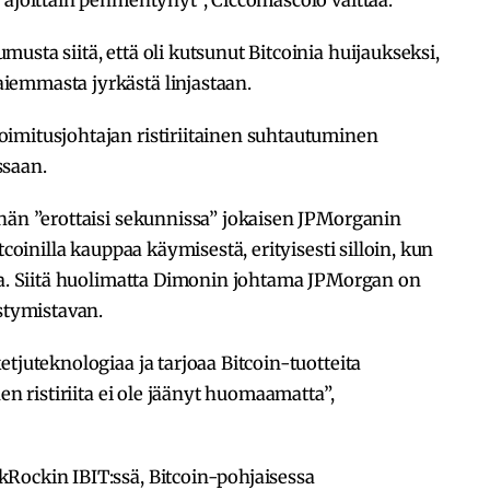
sta siitä, että oli kutsunut Bitcoinia huijaukseksi,
iemmasta jyrkästä linjastaan.
imitusjohtajan ristiriitainen suhtautuminen
ssaan.
 hän ”erottaisi sekunnissa” jokaisen JPMorganin
tcoinilla kauppaa käymisestä, erityisesti silloin, kun
ria. Siitä huolimatta Dimonin johtama JPMorgan on
tymistavan.
tjuteknologiaa ja tarjoaa Bitcoin-tuotteita
en ristiriita ei ole jäänyt huomaamatta”,
Rockin IBIT:ssä, Bitcoin-pohjaisessa