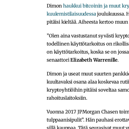
Dimon
haukkui bitcoinin ja muut k
kuulemistilaisuudessa
joulukuussa. H
pitäisi kieltää. Aiheesta kertoo muu
”Olen aina vastustanut syvästi kryptoa
todellinen käyttötarkoitus on rikolli
on käyttötarkoitus, koska se on jos
senaattori
Elizabeth Warrenille
.
Dimon ja useat muut suurten pankkien
kuultavaksi osana alaa koskevaa rutiin
kryptoyhtiöihin pitäisi soveltaa sam
rahoituslaitoksiin.
Vuonna 2017 JPMorgan Chasen toimi
tulppaanisipulit”. Hän pauhasi erotta
sillä kauppaa. Tätä seurasivat muut