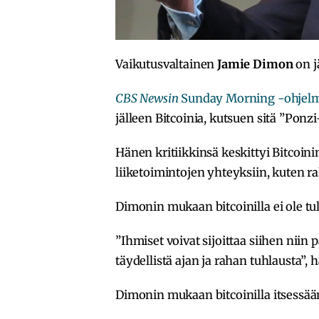
Vaikutusvaltainen
Jamie Dimon
on j
CBS Newsin
Sunday Morning -ohjel
jälleen Bitcoinia, kutsuen sitä ”Ponz
Hänen kritiikkinsä keskittyi Bitcoini
liiketoimintojen yhteyksiin, kuten r
Dimonin mukaan bitcoinilla ei ole tul
”Ihmiset voivat sijoittaa siihen niin
täydellistä ajan ja rahan tuhlausta”, h
Dimonin mukaan bitcoinilla itsessään 