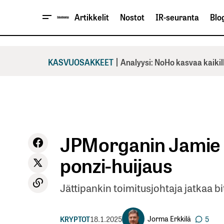
Artikkelit
Nostot
IR-seuranta
Blog
|
KASVUOSAKKEET
Analyysi: NoHo kasvaa kaikil
JPMorganin Jamie 
ponzi-huijaus
Jättipankin toimitusjohtaja jatkaa bi
Jorma Erkkilä
KRYPTOT
18.1.2025
5