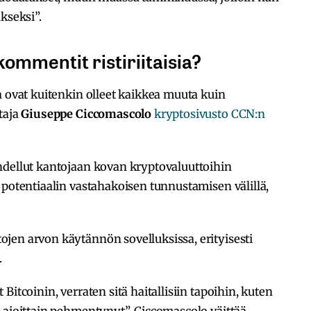
kseksi”.
ommentit ristiriitaisia?
a ovat kuitenkin olleet kaikkea muuta kuin
taja
Giuseppe Ciccomascolo
kryptosivusto CCN:n
hdellut kantojaan kovan kryptovaluuttoihin
 potentiaalin vastahakoisen tunnustamisen välillä,
jen arvon käytännön sovelluksissa, erityisesti
.
Bitcoinin, verraten sitä haitallisiin tapoihin, kuten
 ajoittain pehmentynyt”, Ciccomascolo väittää.