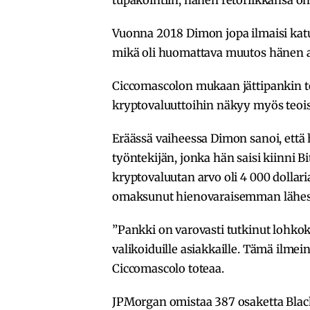
Vuonna 2018 Dimon jopa ilmaisi katumu
mikä oli huomattava muutos hänen a
Ciccomascolon mukaan jättipankin to
kryptovaluuttoihin näkyy myös teoi
Eräässä vaiheessa Dimon sanoi, että
työntekijän, jonka hän saisi kiinni Bi
kryptovaluutan arvo oli 4 000 dolla
omaksunut hienovaraisemman lähes
”Pankki on varovasti tutkinut lohkoke
valikoiduille asiakkaille. Tämä ilmein
Ciccomascolo toteaa.
JPMorgan omistaa 387 osaketta Black