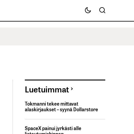
Luetuimmat
Tokmanni tekee mittavat
alaskirjaukset – syynä Dollarstore
SpaceX painui jyrkästi alle
listautumishinnan