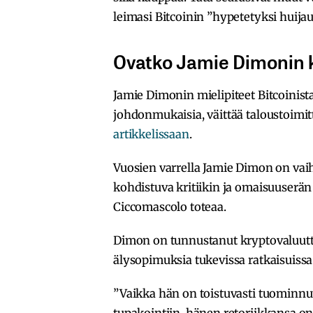
leimasi Bitcoinin ”hypetetyksi huijau
Ovatko Jamie Dimonin k
Jamie Dimonin mielipiteet Bitcoinist
johdonmukaisia, väittää taloustoimit
artikkelissaan
.
Vuosien varrella Jamie Dimon on vai
kohdistuva kritiikin ja omaisuuserän
Ciccomascolo toteaa.
Dimon on tunnustanut kryptovaluutto
älysopimuksia tukevissa ratkaisuissa
”Vaikka hän on toistuvasti tuominnut 
tupakointiin, hänen retoriikkansa on