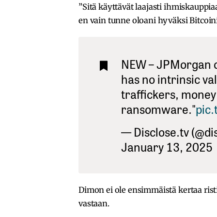
”Sitä käyttävät laajasti ihmiskauppiaa
en vain tunne oloani hyväksi Bitcoin
NEW – JPMorgan ch
has no intrinsic val
traffickers, money
ransomware."
pic
— Disclose.tv (@di
January 13, 2025
Dimon ei ole ensimmäistä kertaa ris
vastaan.