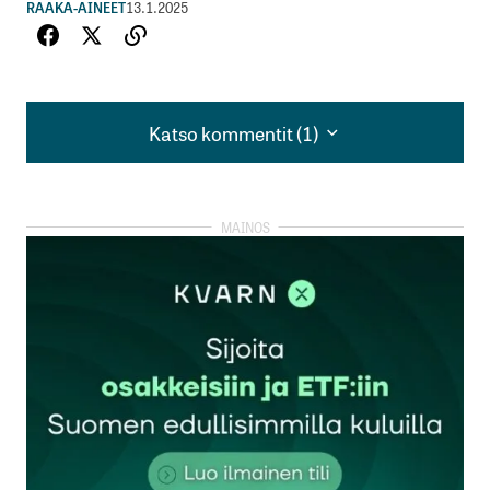
RAAKA-AINEET
13.1.2025
Katso kommentit (1)
Katso kommentit (1)
Kysyn tyhmiä (taas) kun on tilaisuus. Voisiko olla
jopa niin, että joku suurista keskuspankeista
varautuu valuuttansa ”puolustamiseen” ?Kenties
ääritapauksessa jopa varautuu kultakantaan tai
yhdistelmään kulta+jotain muuta valuutan arvon
vakuutena.
Globaalin talouden ajan ”kasvattina” kaikki toimet
joilla pyritään turvaamaan valuutan arvo kultaa
”hamstraamalla” tuntuvat paluulta jonnekin 1970-
luvulle.
Lisäksi kultakannan kaltaiset ”viritykset”
haiskahtavat siltä, että kohta on likviditeettikriisi