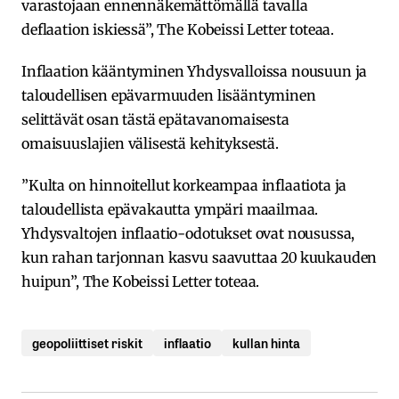
varastojaan ennennäkemättömällä tavalla
deflaation iskiessä”, The Kobeissi Letter toteaa.
Inflaation kääntyminen Yhdysvalloissa nousuun ja
taloudellisen epävarmuuden lisääntyminen
selittävät osan tästä epätavanomaisesta
omaisuuslajien välisestä kehityksestä.
”Kulta on hinnoitellut korkeampaa inflaatiota ja
taloudellista epävakautta ympäri maailmaa.
Yhdysvaltojen inflaatio-odotukset ovat nousussa,
kun rahan tarjonnan kasvu saavuttaa 20 kuukauden
huipun”, The Kobeissi Letter toteaa.
geopoliittiset riskit
inflaatio
kullan hinta