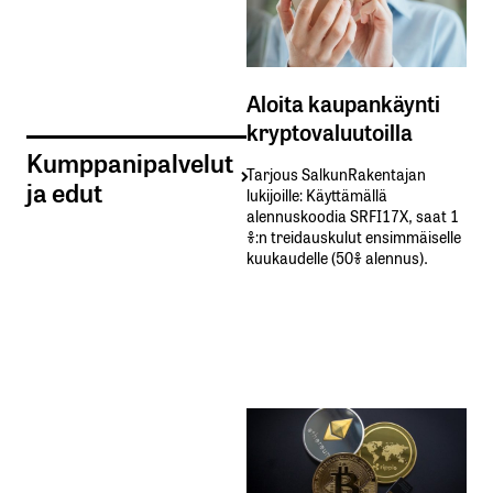
Aloita kaupankäynti
kryptovaluutoilla
Kumppanipalvelut
Tarjous SalkunRakentajan
ja edut
lukijoille: Käyttämällä​ ​
alennuskoodia​ ​SRFI17X,​ ​saat​ ​1
%:n treidauskulut​ ​ensimmäiselle​ ​
kuukaudelle​ ​(50%​ ​alennus).