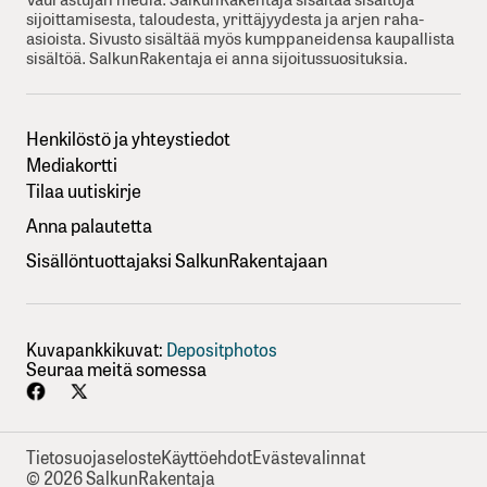
sijoittamisesta, taloudesta, yrittäjyydesta ja arjen raha-
asioista. Sivusto sisältää myös kumppaneidensa kaupallista
sisältöä. SalkunRakentaja ei anna sijoitussuosituksia.
Henkilöstö ja yhteystiedot
Mediakortti
Tilaa uutiskirje
Anna palautetta
Sisällöntuottajaksi SalkunRakentajaan
Kuvapankkikuvat:
Depositphotos
Seuraa meitä somessa
Tietosuojaseloste
Käyttöehdot
Evästevalinnat
© 2026 SalkunRakentaja