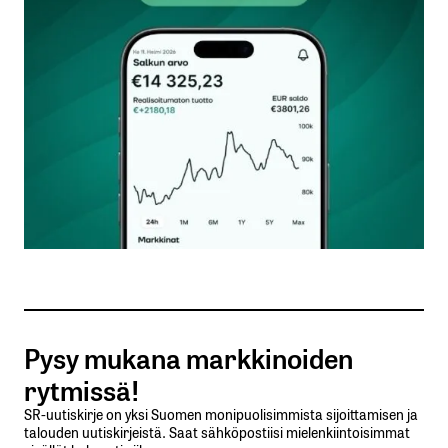
jossakin päin maailmaa.
Yhdysvaltojen liittovaltion kannattaisi
mieluummin laittaa moottoritieverkosto kuntoon
eikä hamstrata keltaista metallia pölyyntymään
Fort Knoxiin ja muualle.
Petri Pölönen
19.1.2025 at 12:36
Vastaa
kirjautua
sisään
rekisteröityä
Pysy mukana markkinoiden
rytmissä!
SR-uutiskirje on yksi Suomen monipuolisimmista sijoittamisen ja
talouden uutiskirjeistä. Saat sähköpostiisi mielenkiintoisimmat