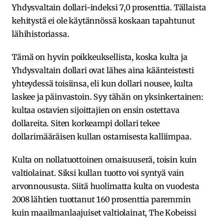
Yhdysvaltain dollari-indeksi 7,0 prosenttia. Tällaista
kehitystä ei ole käytännössä koskaan tapahtunut
lähihistoriassa.
Tämä on hyvin poikkeuksellista, koska kulta ja
Yhdysvaltain dollari ovat lähes aina käänteistesti
yhteydessä toisiinsa, eli kun dollari nousee, kulta
laskee ja päinvastoin. Syy tähän on yksinkertainen:
kultaa ostavien sijoittajien on ensin ostettava
dollareita. Siten korkeampi dollari tekee
dollarimääräisen kullan ostamisesta kalliimpaa.
Kulta on nollatuottoinen omaisuuserä, toisin kuin
valtiolainat. Siksi kullan tuotto voi syntyä vain
arvonnoususta. Siitä huolimatta kulta on vuodesta
2008 lähtien tuottanut 160 prosenttia paremmin
kuin maailmanlaajuiset valtiolainat, The Kobeissi