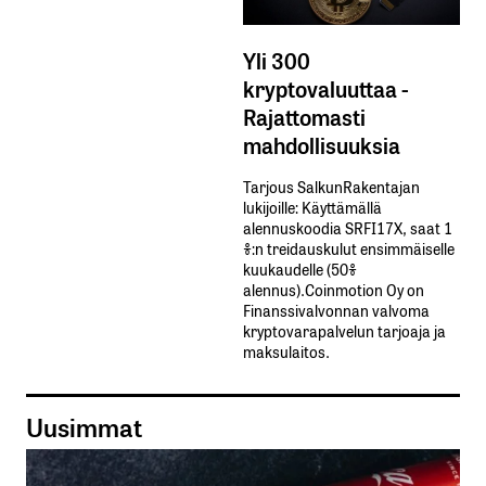
Yli 300
kryptovaluuttaa -
Rajattomasti
mahdollisuuksia
Tarjous SalkunRakentajan
lukijoille: Käyttämällä​ ​
alennuskoodia​ ​SRFI17X,​ ​saat​ ​1
%:n treidauskulut​ ​ensimmäiselle​ ​
kuukaudelle​ ​(50%​ ​
alennus).Coinmotion Oy on
Finanssivalvonnan valvoma
kryptovarapalvelun tarjoaja ja
maksulaitos.
Uusimmat