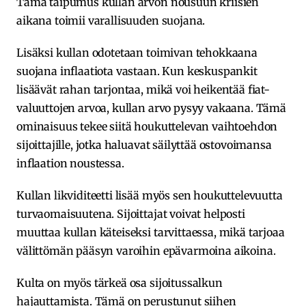
Tämä taipumus kullan arvon nousuun kriisien
aikana toimii varallisuuden suojana.
Lisäksi kullan odotetaan toimivan tehokkaana
suojana inflaatiota vastaan. Kun keskuspankit
lisäävät rahan tarjontaa, mikä voi heikentää fiat-
valuuttojen arvoa, kullan arvo pysyy vakaana. Tämä
ominaisuus tekee siitä houkuttelevan vaihtoehdon
sijoittajille, jotka haluavat säilyttää ostovoimansa
inflaation noustessa.
Kullan likviditeetti lisää myös sen houkuttelevuutta
turvaomaisuutena. Sijoittajat voivat helposti
muuttaa kullan käteiseksi tarvittaessa, mikä tarjoaa
välittömän pääsyn varoihin epävarmoina aikoina.
Kulta on myös tärkeä osa sijoitussalkun
hajauttamista. Tämä on perustunut siihen