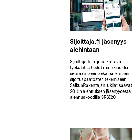
Sijoittaja.fi-jäsenyys
alehintaan
Sijoittaja.fi tarjoaa kattavat
työkalut ja tiedot markkinoiden
seuraamiseen sekä parempien
sijoituspäätösten tekemiseen.
SalkunRakentajan lukijat saavat
20 %:n alennuksen jäsenyydestä
alennuskoodilla SRSI20