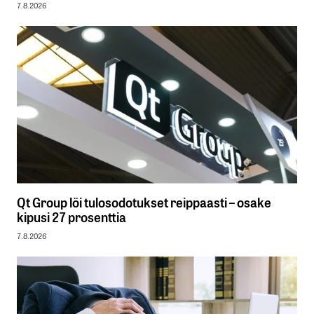
7.8.2026
Qt Group löi tulosodotukset reippaasti – osake
kipusi 27 prosenttia
7.8.2026