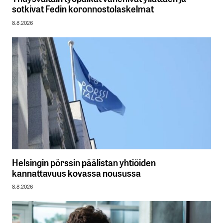
sotkivat Fedin koronnostolaskelmat
8.8.2026
Helsingin pörssin päälistan yhtiöiden
kannattavuus kovassa nousussa
8.8.2026