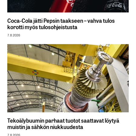
Coca-Cola jätti Pepsin taakseen – vahva tulos
korotti myös tulosohjeistusta
7.8.2026
Tekoälybuumin parhaat tuotot saattavat löytyä
muistin ja sähkön niukkuudesta
7.8.2026