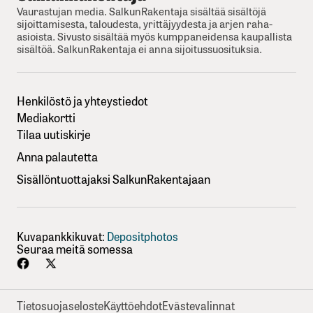
Vaurastujan media. SalkunRakentaja sisältää sisältöjä
sijoittamisesta, taloudesta, yrittäjyydesta ja arjen raha-
asioista. Sivusto sisältää myös kumppaneidensa kaupallista
sisältöä. SalkunRakentaja ei anna sijoitussuosituksia.
Henkilöstö ja yhteystiedot
Mediakortti
Tilaa uutiskirje
Anna palautetta
Sisällöntuottajaksi SalkunRakentajaan
Kuvapankkikuvat:
Depositphotos
Seuraa meitä somessa
Tietosuojaseloste
Käyttöehdot
Evästevalinnat