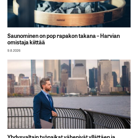
Saunominen on pop rapakon takana – Harvian
omistaja kiittää
9.8.2026
Yhdysvaltain työpaikat vähenivät yllättäen ja