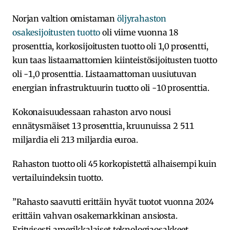
Norjan valtion omistaman
öljyrahaston
osakesijoitusten tuotto
oli viime vuonna 18
prosenttia, korkosijoitusten tuotto oli 1,0 prosentti,
kun taas listaamattomien kiinteistösijoitusten tuotto
oli -1,0 prosenttia. Listaamattoman uusiutuvan
energian infrastruktuurin tuotto oli -10 prosenttia.
Kokonaisuudessaan rahaston arvo nousi
ennätysmäiset 13 prosenttia, kruunuissa 2 511
miljardia eli 213 miljardia euroa.
Rahaston tuotto oli 45 korkopistettä alhaisempi kuin
vertailuindeksin tuotto.
”Rahasto saavutti erittäin hyvät tuotot vuonna 2024
erittäin vahvan osakemarkkinan ansiosta.
Erityisesti amerikkalaiset teknologiaosakkeet