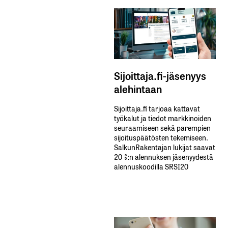
Sijoittaja.fi-jäsenyys
alehintaan
Sijoittaja.fi tarjoaa kattavat
työkalut ja tiedot markkinoiden
seuraamiseen sekä parempien
sijoituspäätösten tekemiseen.
SalkunRakentajan lukijat saavat
20 %:n alennuksen jäsenyydestä
alennuskoodilla SRSI20