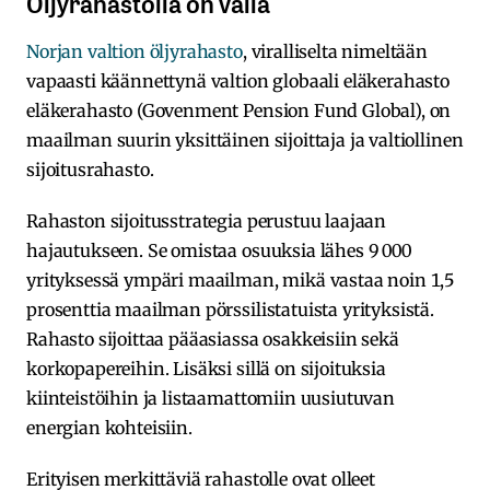
Öljyrahastolla on väliä
Norjan valtion öljyrahasto
, viralliselta nimeltään
vapaasti käännettynä valtion globaali eläkerahasto
eläkerahasto (Govenment Pension Fund Global), on
maailman suurin yksittäinen sijoittaja ja valtiollinen
sijoitusrahasto.
Rahaston sijoitusstrategia perustuu laajaan
hajautukseen. Se omistaa osuuksia lähes 9 000
yrityksessä ympäri maailman, mikä vastaa noin 1,5
prosenttia maailman pörssilistatuista yrityksistä.
Rahasto sijoittaa pääasiassa osakkeisiin sekä
korkopapereihin. Lisäksi sillä on sijoituksia
kiinteistöihin ja listaamattomiin uusiutuvan
energian kohteisiin.
Erityisen merkittäviä rahastolle ovat olleet