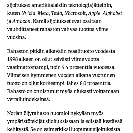
sijoitukset amerikkalaisiin teknologiajätteihin,
kuten
Nvidia
,
Meta
,
Tesla
, Microsoft,
Apple
,
Alphabet
ja
Amazon
. Nämä sijoitukset ovat osaltaan
vauhdittaneet rahaston vahvaa tuottoa viime
vuosina.
Rahaston pitkän aikavälin reaalituotto vuodesta
1998 alkaen on ollut selvästi viime vuotta
vaatimattomampi, noin 4,4 prosenttia vuodessa.
Viimeisen kymmenen vuoden aikana vuotuinen
tuotto on ollut korkeampi, lähes 8,0 prosenttia.
Rahasto on onnistunut myös niukasti voittamaan
vertailuindeksinsä.
Norjan öljyrahasto huomioi nykyään myös
ympäristötekijät sijoituksissaan ja edistää kestävää
kehitystä. Se on esimerkiksi luopunut sijoituksista