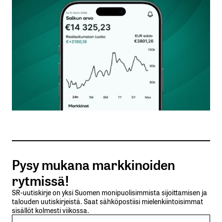
Kommentti
*
Nimesi tai nimimerkkisi
*
Sähköpostiosoitteesi
*
Tilaa SalkunRakentajan uutiskirje
Pysy mukana markkinoiden
Lähetä kommentti
rytmissä!
SR-uutiskirje on yksi Suomen monipuolisimmista sijoittamisen ja
talouden uutiskirjeistä. Saat sähköpostiisi mielenkiintoisimmat
sisällöt kolmesti viikossa.