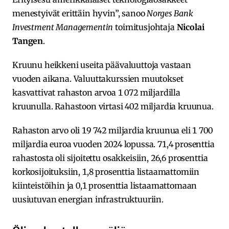
menestyivät erittäin hyvin”, sanoo
Norges Bank
Investment Managementin
toimitusjohtaja
Nicolai
Tangen
.
Kruunu heikkeni useita päävaluuttoja vastaan
vuoden aikana. Valuuttakurssien muutokset
kasvattivat rahaston arvoa 1 072 miljardilla
kruunulla. Rahastoon virtasi 402 miljardia kruunua.
Rahaston arvo oli 19 742 miljardia kruunua eli 1 700
miljardia euroa vuoden 2024 lopussa. 71,4 prosenttia
rahastosta oli sijoitettu osakkeisiin, 26,6 prosenttia
korkosijoituksiin, 1,8 prosenttia listaamattomiin
kiinteistöihin ja 0,1 prosenttia listaamattomaan
uusiutuvan energian infrastruktuuriin.