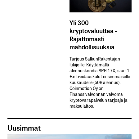
Yli 300
kryptovaluuttaa -
Rajattomasti
mahdollisuuksia
Tarjous SalkunRakentajan
lukijoille: Käyttämällä​ ​
alennuskoodia​ ​SRFI17X,​ ​saat​ ​1
%:n treidauskulut​ ​ensimmäiselle​ ​
kuukaudelle​ ​(50%​ ​alennus).
Coinmotion Oy on
Finanssivalvonnan valvoma
kryptovarapalvelun tarjoaja ja
maksulaitos.
Uusimmat