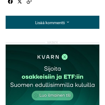
Lisää kommentti
Lisää kommentti
kirjautua
sisään
rekisteröityä
Sähköpostiosoitettasi ei julkaista.
Pakolliset
kentät on merkitty
*