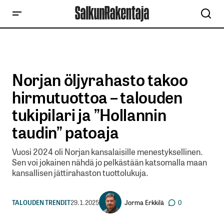
Norjan öljyrahasto takoo
hirmutuottoa – talouden
tukipilari ja ”Hollannin
taudin” patoaja
Vuosi 2024 oli Norjan kansalaisille menestyksellinen.
Sen voi jokainen nähdä jo pelkästään katsomalla maan
kansallisen jättirahaston tuottolukuja.
Jorma Erkkilä
TALOUDEN TRENDIT
29.1.2025
0