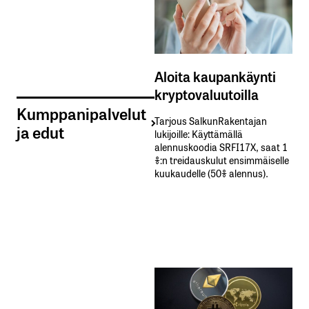
Aloita kaupankäynti
kryptovaluutoilla
Kumppanipalvelut
Tarjous SalkunRakentajan
ja edut
lukijoille: Käyttämällä​ ​
alennuskoodia​ ​SRFI17X,​ ​saat​ ​1
%:n treidauskulut​ ​ensimmäiselle​ ​
kuukaudelle​ ​(50%​ ​alennus).