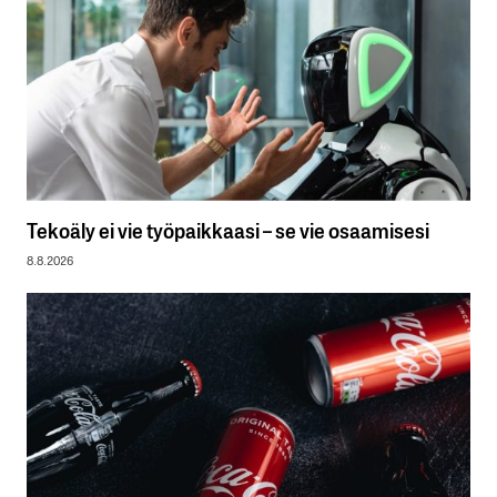
Tekoäly ei vie työpaikkaasi – se vie osaamisesi
8.8.2026