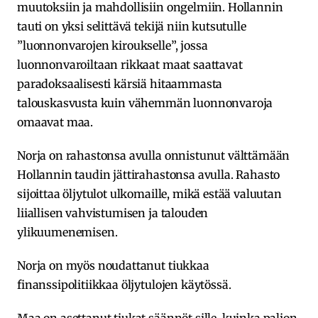
muutoksiin ja mahdollisiin ongelmiin. Hollannin
tauti on yksi selittävä tekijä niin kutsutulle
”luonnonvarojen kiroukselle”, jossa
luonnonvaroiltaan rikkaat maat saattavat
paradoksaalisesti kärsiä hitaammasta
talouskasvusta kuin vähemmän luonnonvaroja
omaavat maa.
Norja on rahastonsa avulla onnistunut välttämään
Hollannin taudin jättirahastonsa avulla. Rahasto
sijoittaa öljytulot ulkomaille, mikä estää valuutan
liiallisen vahvistumisen ja talouden
ylikuumenemisen.
Norja on myös noudattanut tiukkaa
finanssipolitiikkaa öljytulojen käytössä.
Maa on asettanut tiukat säännöt sille, kuinka paljon