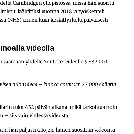
edettä Cambridgen yliopistossa, missä hän suoritti
mistui lääkäriksi vuonna 2018 ja työskenteli
ssä (NHS) ennen kuin keskittyi kokopäiväisesti
inoalla videolla
ui saamaan yhdelle Youtube-videolle 9 832 000
ivisen tulon ideaa – kuinka ansaitsen 27 000 dollaria
ollarin tulot 432 päivän aikana, mikä tarkoittaa noin
n – siis vain yhdestä videosta.
kun hän paljasti tulojen, hänen suosituin videonsa