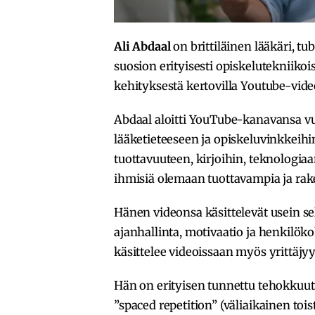
Ali Abdaal
on brittiläinen lääkäri, tu
suosion erityisesti opiskelutekniikoi
kehityksestä kertovilla Youtube-vide
Abdaal aloitti YouTube-kanavansa vu
lääketieteeseen ja opiskeluvinkkeih
tuottavuuteen, kirjoihin, teknologiaa
ihmisiä olemaan tuottavampia ja ra
Hänen videonsa käsittelevät usein sel
ajanhallinta, motivaatio ja henkilök
käsittelee videoissaan myös yrittäjyy
Hän on erityisen tunnettu tehokkuutt
”spaced repetition” (väliaikainen tois