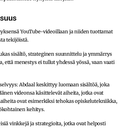
isuus
tyksensä YouTube-videoillaan ja niiden tuottamat
ta tekijöistä.
dukas sisältö, strateginen suunnittelu ja ymmärrys
, että menestys ei tullut yhdessä yössä, vaan vaati
selvyys: Abdaal keskittyy luomaan sisältöä, joka
 Hänen videonsa käsittelevät aiheita, jotka ovat
a aiheita ovat esimerkiksi tehokas opiskelutekniikka,
ilökohtainen kehitys.
ä vinkkejä ja strategioita, jotka ovat helposti