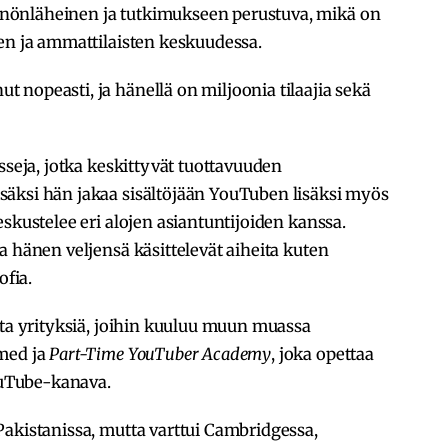
nönläheinen ja tutkimukseen perustuva, mikä on
en ja ammattilaisten keskuudessa.
nopeasti, ja hänellä on miljoonia tilaajia sekä
sseja, jotka keskittyvät tuottavuuden
äksi hän jakaa sisältöjään YouTuben lisäksi myös
eskustelee eri alojen asiantuntijoiden kanssa.
a hänen veljensä käsittelevät aiheita kuten
ofia.
ita yrityksiä, joihin kuuluu muun muassa
6med ja
Part-Time YouTuber Academy
, joka opettaa
uTube-kanava.
Pakistanissa, mutta varttui Cambridgessa,