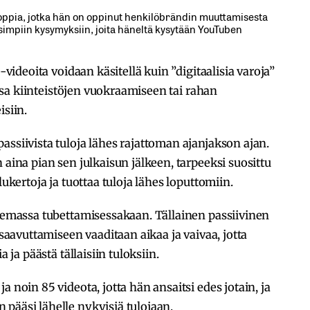
a oppia, jotka hän on oppinut henkilöbrändin muuttamisesta
isimpiin kysymyksiin, joita häneltä kysytään YouTuben
e-videoita voidaan käsitellä kuin ”digitaalisia varoja”
vissa kiinteistöjen vuokraamiseen tai rahan
isiin.
assiivista tuloja lähes rajattoman ajanjakson ajan.
 aina pian sen julkaisun jälkeen, tarpeeksi suosittu
lukertoja ja tuottaa tuloja lähes loputtomiin.
olemassa tubettamisessakaan. Tällainen passiivinen
 saavuttamiseen vaaditaan aikaa ja vaivaa, jotta
a ja päästä tällaisiin tuloksiin.
 noin 85 videota, jotta hän ansaitsi edes jotain, ja
pääsi lähelle nykyisiä tulojaan.