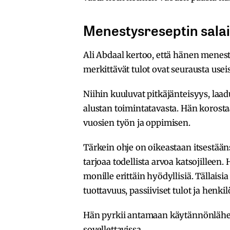
Menestysreseptin sala
Ali Abdaal kertoo, että hänen menes
merkittävät tulot ovat seurausta useis
Niihin kuuluvat pitkäjänteisyys, laa
alustan toimintatavasta. Hän korostaa
vuosien työn ja oppimisen.
Tärkein ohje on oikeastaan itsestään
tarjoaa todellista arvoa katsojilleen.
monille erittäin hyödyllisiä. Tällaisi
tuottavuus, passiiviset tulot ja henk
Hän pyrkii antamaan käytännönläheisi
sovellettavissa.