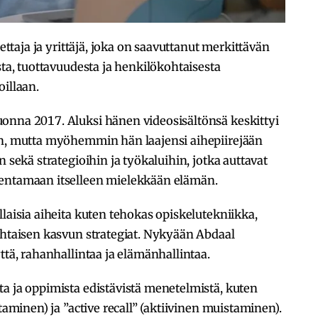
bettaja ja yrittäjä, joka on saavuttanut merkittävän
sta, tuottavuudesta ja henkilökohtaisesta
oillaan.
onna 2017. Aluksi hänen videosisältönsä keskittyi
in, mutta myöhemmin hän laajensi aihepiirejään
n sekä strategioihin ja työkaluihin, jotka auttavat
kentamaan itselleen mielekkään elämän.
laisia aiheita kuten tehokas opiskelutekniikka,
ohtaisen kasvun strategiat. Nykyään Abdaal
ttä, rahanhallintaa ja elämänhallintaa.
a ja oppimista edistävistä menetelmistä, kuten
taminen) ja ”active recall” (aktiivinen muistaminen).