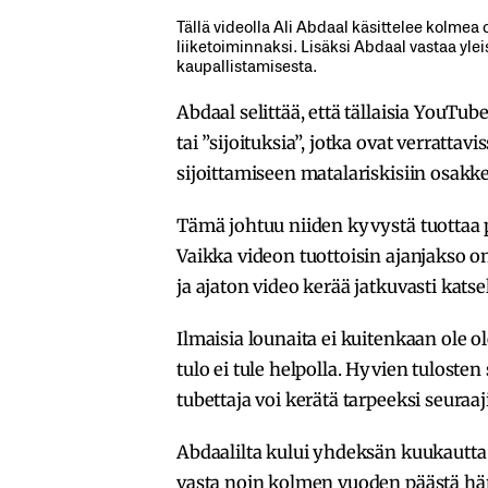
Tällä videolla Ali Abdaal käsittelee kolme
liiketoiminnaksi. Lisäksi Abdaal vastaa yle
kaupallistamisesta.
Abdaal selittää, että tällaisia YouTub
tai ”sijoituksia”, jotka ovat verratta
sijoittamiseen matalariskisiin osakke
Tämä johtuu niiden kyvystä tuottaa p
Vaikka videon tuottoisin ajanjakso on
ja ajaton video kerää jatkuvasti katse
Ilmaisia lounaita ei kuitenkaan ole 
tulo ei tule helpolla. Hyvien tulosten
tubettaja voi kerätä tarpeeksi seuraaji
Abdaalilta kului yhdeksän kuukautta ja
vasta noin kolmen vuoden päästä hän 