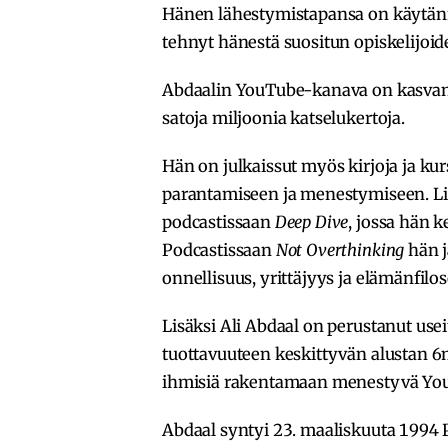
Hänen lähestymistapansa on käytän
tehnyt hänestä suositun opiskelijoid
Abdaalin YouTube-kanava on kasvanut 
satoja miljoonia katselukertoja.
Hän on julkaissut myös kirjoja ja kur
parantamiseen ja menestymiseen. Lis
podcastissaan
Deep Dive
, jossa hän k
Podcastissaan
Not Overthinking
hän j
onnellisuus, yrittäjyys ja elämänfilos
Lisäksi Ali Abdaal on perustanut use
tuottavuuteen keskittyvän alustan 
ihmisiä rakentamaan menestyvä Yo
Abdaal syntyi 23. maaliskuuta 1994 