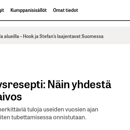
it
Kumppanisisällöt
Omat tiedot
la alueilla – Hook ja Stefan’s laajentavat Suomessa
sresepti: Näin yhdestä
aivos
erkittäviä tuloja useiden vuosien ajan
 miten tubettamisessa onnistutaan.