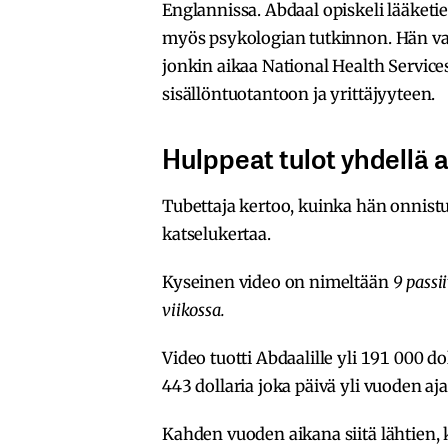
Englannissa. Abdaal opiskeli lääketi
myös psykologian tutkinnon. Hän val
jonkin aikaa National Health Service
sisällöntuotantoon ja yrittäjyyteen.
Hulppeat tulot yhdellä a
Tubettaja kertoo, kuinka hän onnist
katselukertaa.
Kyseinen video on nimeltään
9 passi
viikossa.
Video tuotti Abdaalille yli 191 000 d
443 dollaria joka päivä yli vuoden aja
Kahden vuoden aikana siitä lähtien, 