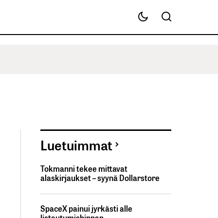
Luetuimmat
Tokmanni tekee mittavat
alaskirjaukset – syynä Dollarstore
SpaceX painui jyrkästi alle
listautumishinnan