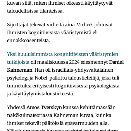
kuvan siitä, miten ihmiset oikeasti käyttäytyvät
taloudellisissa tilanteissa.
Sijoittajat tekevät virheitä aina. Virheet johtuvat
ihmisten kognitiivisista vääristymistä eli
ennakkoasenteista.
Yksi kuuluisimmista kongnitiivisten vääristymien
tutkijoista
oli maaliskuussa 2024 edesmennyt
Daniel
Kahneman
. Hän oli israelilais-yhdysvaltalainen
psykologi ja Nobel-palkittu taloustieteilijä, joka tuli
tunnetuksi erityisesti kognitiivisesta psykologiasta
ja käyttäytymistaloustieteestä.
Yhdessä
Amos Tverskyn
kanssa kehittämässään
näkökulmateoriassa Kahneman kuvaa, kuinka
ihmiset tekevät päätöksiä epävarmuuden alla.
Näkökulmateoria haastaa perinteiset taloustieteen