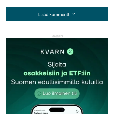
Lisää kommentti
Lisää kommentti
kirjautua
sisään
rekisteröityä
Sähköpostiosoitettasi ei julkaista.
Pakolliset
kentät on merkitty
*
Kommentti
*