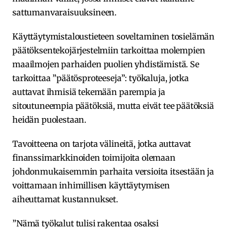
sattumanvaraisuuksineen.
Käyttäytymistaloustieteen soveltaminen tosielämän
päätöksentekojärjestelmiin tarkoittaa molempien
maailmojen parhaiden puolien yhdistämistä. Se
tarkoittaa ”päätösproteeseja”: työkaluja, jotka
auttavat ihmisiä tekemään parempia ja
sitoutuneempia päätöksiä, mutta eivät tee päätöksiä
heidän puolestaan.
Tavoitteena on tarjota välineitä, jotka auttavat
finanssimarkkinoiden toimijoita olemaan
johdonmukaisemmin parhaita versioita itsestään ja
voittamaan inhimillisen käyttäytymisen
aiheuttamat kustannukset.
”Nämä työkalut tulisi rakentaa osaksi