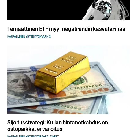
Temaattinen ETF myy megatrendin kasvutarinaa
KAUPALLINEN YHTEISTYÖ
KVARN X
Sijoitusstrategi: Kullan hintanotkahdus on
ostopaikka, ei varoitus
KAUPALLINEN YHTEISTYÖ
RAAKA-AINEET