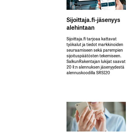
Sijoittaja.fi-jäsenyys
alehintaan
Sijoittaja.fi tarjoaa kattavat
työkalut ja tiedot markkinoiden
seuraamiseen sekä parempien
sijoituspäätösten tekemiseen.
SalkunRakentajan lukijat saavat
20 %:n alennuksen jäsenyydestä
alennuskoodilla SRSI20