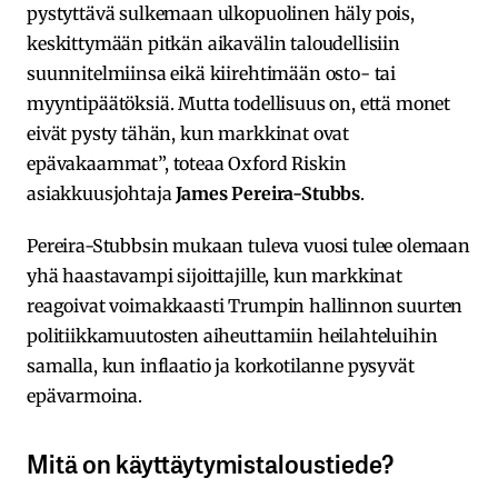
pystyttävä sulkemaan ulkopuolinen häly pois,
keskittymään pitkän aikavälin taloudellisiin
suunnitelmiinsa eikä kiirehtimään osto- tai
myyntipäätöksiä. Mutta todellisuus on, että monet
eivät pysty tähän, kun markkinat ovat
epävakaammat”, toteaa Oxford Riskin
asiakkuusjohtaja
James Pereira-Stubbs
.
Pereira-Stubbsin mukaan tuleva vuosi tulee olemaan
yhä haastavampi sijoittajille, kun markkinat
reagoivat voimakkaasti Trumpin hallinnon suurten
politiikkamuutosten aiheuttamiin heilahteluihin
samalla, kun inflaatio ja korkotilanne pysyvät
epävarmoina.
Mitä on käyttäytymistaloustiede?