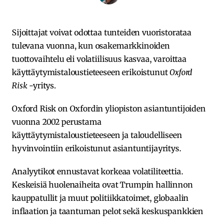
Sijoittajat voivat odottaa tunteiden vuoristorataa
tulevana vuonna, kun osakemarkkinoiden
tuottovaihtelu eli volatiilisuus kasvaa, varoittaa
käyttäytymistaloustieteeseen erikoistunut
Oxford
Risk
-yritys.
Oxford Risk on Oxfordin yliopiston asiantuntijoiden
vuonna 2002 perustama
käyttäytymistaloustieteeseen ja taloudelliseen
hyvinvointiin erikoistunut asiantuntijayritys.
Analyytikot ennustavat korkeaa volatiliteettia.
Keskeisiä huolenaiheita ovat Trumpin hallinnon
kauppatullit ja muut politiikkatoimet, globaalin
inflaation ja taantuman pelot sekä keskuspankkien