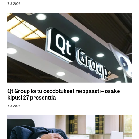
7.8.2026
Qt Group löi tulosodotukset reippaasti – osake
kipusi 27 prosenttia
7.8.2026