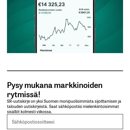
Nimesi tai nimimerkkisi
*
Sähköpostiosoitteesi
*
Tilaa SalkunRakentajan uutiskirje
Pysy mukana markkinoiden
Lähetä kommentti
rytmissä!
SR-uutiskirje on yksi Suomen monipuolisimmista sijoittamisen ja
talouden uutiskirjeistä. Saat sähköpostiisi mielenkiintoisimmat
sisällöt kolmesti viikossa.