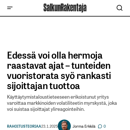
Edessä voi olla hermoja
raastavat ajat – tunteiden
vuoristorata syö rankasti
sijoittajan tuottoa
Käyttäytymistaloustieteeseen erikoistunut yritys
varoittaa markkinoiden volatiliteetin myrskystä, joka
voi suistaa sijoittajat ylireagointeihin.
Jorma Erkkilä
RAHOITUSTEORIAA
23.1.2025
0