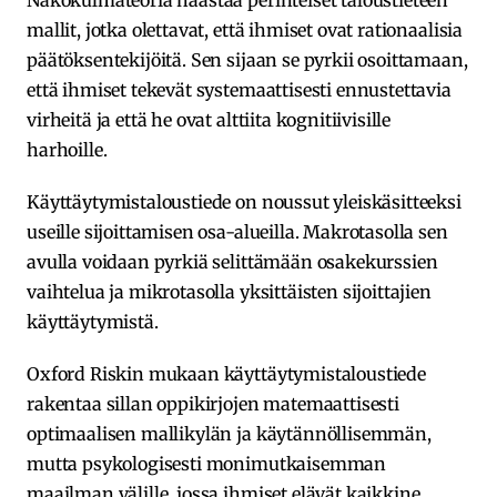
mallit, jotka olettavat, että ihmiset ovat rationaalisia
päätöksentekijöitä. Sen sijaan se pyrkii osoittamaan,
että ihmiset tekevät systemaattisesti ennustettavia
virheitä ja että he ovat alttiita kognitiivisille
harhoille.
Käyttäytymistaloustiede on noussut yleiskäsitteeksi
useille sijoittamisen osa-alueilla. Makrotasolla sen
avulla voidaan pyrkiä selittämään osakekurssien
vaihtelua ja mikrotasolla yksittäisten sijoittajien
käyttäytymistä.
Oxford Riskin mukaan käyttäytymistaloustiede
rakentaa sillan oppikirjojen matemaattisesti
optimaalisen mallikylän ja käytännöllisemmän,
mutta psykologisesti monimutkaisemman
maailman välille, jossa ihmiset elävät kaikkine