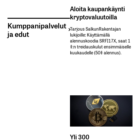
Aloita kaupankäynti
kryptovaluutoilla
Kumppanipalvelut
Tarjous SalkunRakentajan
ja edut
lukijoille: Käyttämällä​ ​
alennuskoodia​ ​SRFI17X,​ ​saat​ ​1
%:n treidauskulut​ ​ensimmäiselle​ ​
kuukaudelle​ ​(50%​ ​alennus).
Yli 300