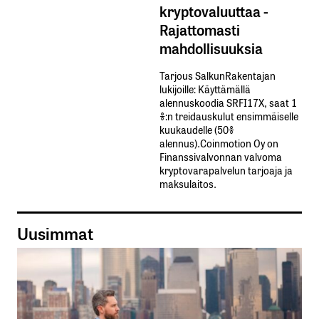
kryptovaluuttaa -
Rajattomasti
mahdollisuuksia
Tarjous SalkunRakentajan
lukijoille: Käyttämällä​ ​
alennuskoodia​ ​SRFI17X,​ ​saat​ ​1
%:n treidauskulut​ ​ensimmäiselle​ ​
kuukaudelle​ ​(50%​ ​
alennus).Coinmotion Oy on
Finanssivalvonnan valvoma
kryptovarapalvelun tarjoaja ja
maksulaitos.
Uusimmat