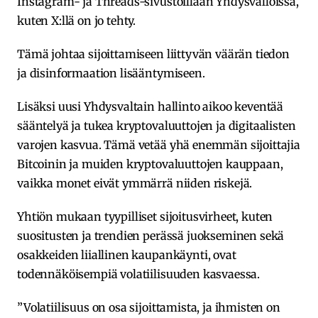
Instagram- ja Threads-sivustoillaan Yhdysvalloissa,
kuten X:llä on jo tehty.
Tämä johtaa sijoittamiseen liittyvän väärän tiedon
ja disinformaation lisääntymiseen.
Lisäksi uusi Yhdysvaltain hallinto aikoo keventää
sääntelyä ja tukea kryptovaluuttojen ja digitaalisten
varojen kasvua. Tämä vetää yhä enemmän sijoittajia
Bitcoinin ja muiden kryptovaluuttojen kauppaan,
vaikka monet eivät ymmärrä niiden riskejä.
Yhtiön mukaan tyypilliset sijoitusvirheet, kuten
suositusten ja trendien perässä juokseminen sekä
osakkeiden liiallinen kaupankäynti, ovat
todennäköisempiä volatiilisuuden kasvaessa.
”Volatiilisuus on osa sijoittamista, ja ihmisten on