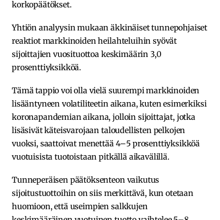
korkopäätökset.
Yhtiön analyysin mukaan äkkinäiset tunnepohjaiset
reaktiot markkinoiden heilahteluihin syövät
sijoittajien vuosituottoa keskimäärin 3,0
prosenttiyksikköä.
Tämä tappio voi olla vielä suurempi markkinoiden
lisääntyneen volatiliteetin aikana, kuten esimerkiksi
koronapandemian aikana, jolloin sijoittajat, jotka
lisäsivät käteisvarojaan taloudellisten pelkojen
vuoksi, saattoivat menettää 4–5 prosenttiyksikköä
vuotuisista tuotoistaan pitkällä aikavälillä.
Tunneperäisen päätöksenteon vaikutus
sijoitustuottoihin on siis merkittävä, kun otetaan
huomioon, että useimpien salkkujen
keskimääräinen vuotuinen tuotto vaihtelee 5–8