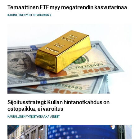
Temaattinen ETF myy megatrendin kasvutarinaa
KAUPALLINEN YHTEISTYÖ
KVARN X
Sijoitusstrategi: Kullan hintanotkahdus on
ostopaikka, ei varoitus
KAUPALLINEN YHTEISTYÖ
RAAKA-AINEET