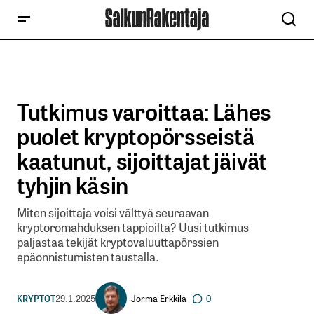
Tutkimus varoittaa: Lähes
puolet kryptopörsseistä
kaatunut, sijoittajat jäivät
tyhjin käsin
Miten sijoittaja voisi välttyä seuraavan
kryptoromahduksen tappioilta? Uusi tutkimus
paljastaa tekijät kryptovaluuttapörssien
epäonnistumisten taustalla.
Jorma Erkkilä
KRYPTOT
29.1.2025
0