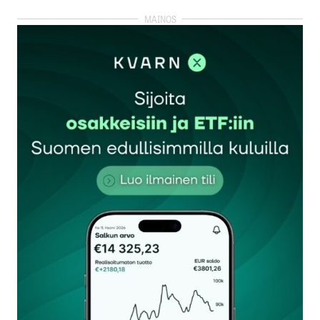
kirjautua
sisään
rekisteröityä
Sähköpostiosoitettasi ei julkaista.
Pakolliset
kentät on merkitty
*
Kommentti
*
Nimesi tai nimimerkkisi
*