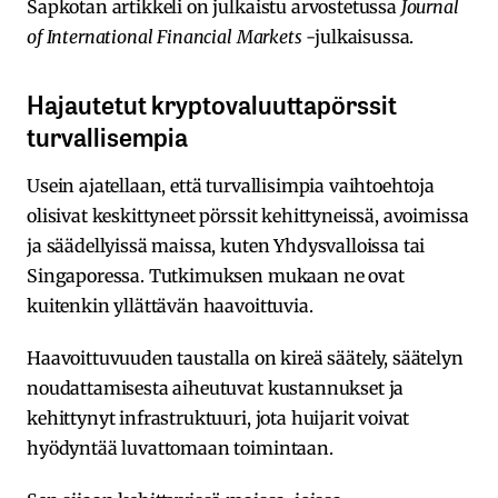
Sapkotan artikkeli on julkaistu arvostetussa
Journal
of International Financial Markets
-julkaisussa.
Hajautetut kryptovaluuttapörssit
turvallisempia
Usein ajatellaan, että turvallisimpia vaihtoehtoja
olisivat keskittyneet pörssit kehittyneissä, avoimissa
ja säädellyissä maissa, kuten Yhdysvalloissa tai
Singaporessa. Tutkimuksen mukaan ne ovat
kuitenkin yllättävän haavoittuvia.
Haavoittuvuuden taustalla on kireä säätely, säätelyn
noudattamisesta aiheutuvat kustannukset ja
kehittynyt infrastruktuuri, jota huijarit voivat
hyödyntää luvattomaan toimintaan.