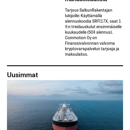
Tarjous SalkunRakentajan
lukijoille: Käyttämällä​ ​
alennuskoodia​ ​SRFI17X,​ ​saat​ ​1
%:n treidauskulut​ ​ensimmäiselle​ ​
kuukaudelle​ ​(50%​ ​alennus).
Coinmotion Oy on
Finanssivalvonnan valvoma
kryptovarapalvelun tarjoaja ja
maksulaitos.
Uusimmat