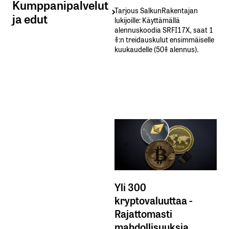
Kumppanipalvelut
Tarjous SalkunRakentajan
ja edut
lukijoille: Käyttämällä​ ​
alennuskoodia​ ​SRFI17X,​ ​saat​ ​1
%:n treidauskulut​ ​ensimmäiselle​ ​
kuukaudelle​ ​(50%​ ​alennus).
Yli 300
kryptovaluuttaa -
Rajattomasti
mahdollisuuksia