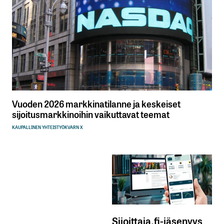
Vuoden 2026 markkinatilanne ja keskeiset
sijoitusmarkkinoihin vaikuttavat teemat
KAUPALLINEN YHTEISTYÖ
KVARN X
Sijoittaja.fi-jäsenyys