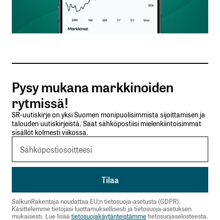
Sähköpostiosoitteesi
*
Tilaa SalkunRakentajan uutiskirje
Pysy mukana markkinoiden
Lähetä kommentti
rytmissä!
SR-uutiskirje on yksi Suomen monipuolisimmista sijoittamisen ja
talouden uutiskirjeistä. Saat sähköpostiisi mielenkiintoisimmat
sisällöt kolmesti viikossa.
SalkunRakentaja noudattaa EU:n tietosuoja-asetusta (GDPR).
Käsittelemme tietojasi luottamuksellisesti ja tietosuoja-asetuksen
mukaisesti. Lue lisää
tietosuojakäytänteistämme
tietosuojaselosteesta.