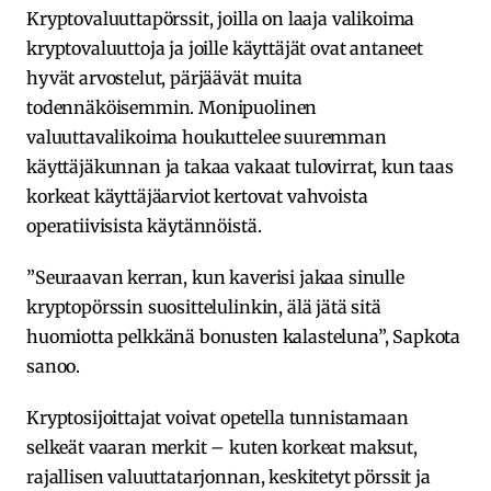
Kryptovaluuttapörssit, joilla on laaja valikoima
kryptovaluuttoja ja joille käyttäjät ovat antaneet
hyvät arvostelut, pärjäävät muita
todennäköisemmin. Monipuolinen
valuuttavalikoima houkuttelee suuremman
käyttäjäkunnan ja takaa vakaat tulovirrat, kun taas
korkeat käyttäjäarviot kertovat vahvoista
operatiivisista käytännöistä.
”Seuraavan kerran, kun kaverisi jakaa sinulle
kryptopörssin suosittelulinkin, älä jätä sitä
huomiotta pelkkänä bonusten kalasteluna”, Sapkota
sanoo.
Kryptosijoittajat voivat opetella tunnistamaan
selkeät vaaran merkit – kuten korkeat maksut,
rajallisen valuuttatarjonnan, keskitetyt pörssit ja