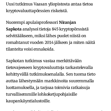
Uusi tutkimus Vaasan yliopistosta antaa tietoa
kryptovaluuttapörssien riskeistä.
Nuorempi apulaisprofessori
Niranjan
Sapkota
analysoi tietoja 845 kryptopörssistä
selvittääkseen, miksi lähes puolet niistä on
romahtanut vuoden 2014 jälkeen ja miten näitä
tilanteita voisi ennakoida.
Sapkotan tutkimus vastaa merkittävään
tietovajeeseen kryptovaluuttoja tarkastelevalla
kehittyvällä tutkimuksenalalla. Sen tuoma tieto
auttaa lähestymään markkinoita suuremmalla
luottamuksella, ja tarjoaa toimivia ratkaisuja
turvallisemmille lohkoketjupohjaisille
kaupankäyntialustoille.