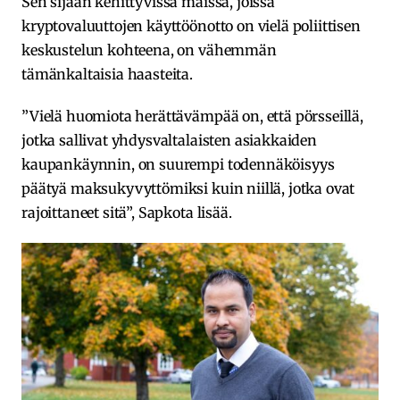
Sen sijaan kehittyvissä maissa, joissa
kryptovaluuttojen käyttöönotto on vielä poliittisen
keskustelun kohteena, on vähemmän
tämänkaltaisia haasteita.
”Vielä huomiota herättävämpää on, että pörsseillä,
jotka sallivat yhdysvaltalaisten asiakkaiden
kaupankäynnin, on suurempi todennäköisyys
päätyä maksukyvyttömiksi kuin niillä, jotka ovat
rajoittaneet sitä”, Sapkota lisää.