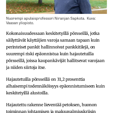
Nuorempi apulaisprofessori Niranjan Sapkota. Kuva:
Vaasan yliopisto.
Kokonaisuudessaan keskitetyillä pörsseillä, jotka
säilyttävät käyttäjien varoja samaan tapaan kuin
perinteiset pankit hallinnoivat pankkitilejä, on
suurempi riski epäonnistua kuin hajautetuilla
pörsseillä, joissa kaupankävijät hallitsevat varojaan
ja niiden siirtoja itse.
Hajautetuilla pörsseillä on 31,2 prosenttia
alhaisempi todennäköisyys epäonnistumiseen kuin
keskitetyillä alustoilla.
Hajautettu rakenne lieventää petoksen, huonon
toiminnan johtamisen ja maksuvalmiuskriisin