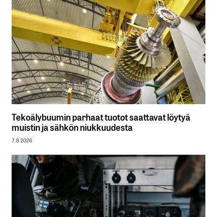
Tekoälybuumin parhaat tuotot saattavat löytyä
muistin ja sähkön niukkuudesta
7.8.2026