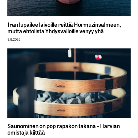
Iran lupailee laivoille reittiä Hormuzinsalmeen,
mutta ehtolista Yhdysvalloille venyy yhä
9.8.2026
Saunominen on pop rapakon takana – Harvian
omistaja kiittää