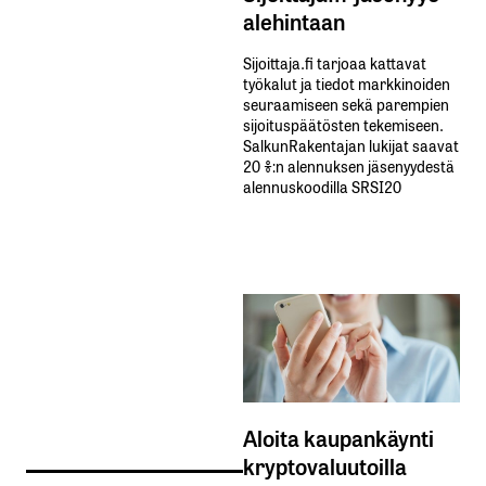
alehintaan
Sijoittaja.fi tarjoaa kattavat
työkalut ja tiedot markkinoiden
seuraamiseen sekä parempien
sijoituspäätösten tekemiseen.
SalkunRakentajan lukijat saavat
20 %:n alennuksen jäsenyydestä
alennuskoodilla SRSI20
Aloita kaupankäynti
kryptovaluutoilla