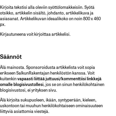
Kirjoita tekstisi alla oleviin syöttölomakkeisiin. Syötä
otsikko, artikkelin sisältö, johdanto, artikkelikuva ja
asiasanat. Artikkelikuvan ideaalikoko on noin 800 x 460
px.
Kirjautuneena voit kirjoittaa artikkelisi.
Säännöt
Älä mainosta. Sponsoroidusta artikkelista voit sopia
erikseen SalkunRakentajan henkilöstön kanssa. Voit
kuitenkin
vapaasti liittää juttuusi/kommenttiisi linkkejä
omalle blogisivustollesi
, jos se on sinun henkilökohtainen
blogisivustosi, ei yrityksen sivu.
Älä kirjoita sukupuoleen, ikään, syntyperään, kieleen,
uskontoon tai muuhun henkilökohtaiseen ominaisuuteen
liittyviä asiattomia viestejä.