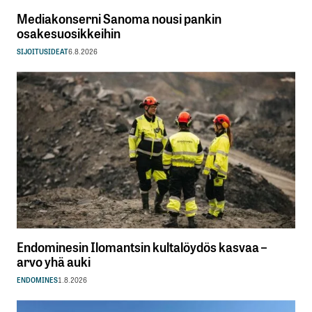
Mediakonserni Sanoma nousi pankin
osakesuosikkeihin
SIJOITUSIDEAT
6.8.2026
Endominesin Ilomantsin kultalöydös kasvaa –
arvo yhä auki
ENDOMINES
1.8.2026