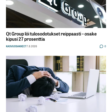
Qt Group löi tulosodotukset reippaasti – osake
kipusi 27 prosenttia
KASVUOSAKKEET
7.8.2026
0