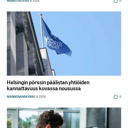
MAKROTALOUS
8.8.2026
0
Helsingin pörssin päälistan yhtiöiden
kannattavuus kovassa nousussa
MARKKINANÄKYMÄ
8.8.2026
0