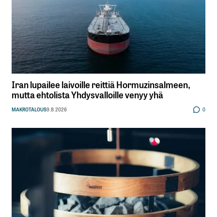
Iran lupailee laivoille reittiä Hormuzinsalmeen,
mutta ehtolista Yhdysvalloille venyy yhä
MAKROTALOUS
9.8.2026
0