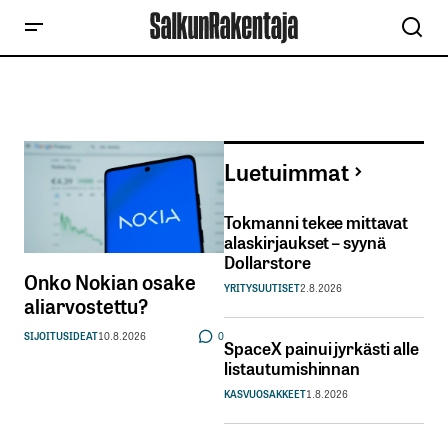
Luetuimmat
Tokmanni tekee mittavat
alaskirjaukset – syynä
Dollarstore
Onko Nokian osake
YRITYSUUTISET
2.8.2026
aliarvostettu?
SIJOITUSIDEAT
10.8.2026
0
SpaceX painui jyrkästi alle
listautumishinnan
KASVUOSAKKEET
1.8.2026