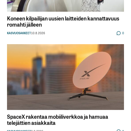
Koneen kilpailijan uusien laitteiden kannattavuus
romahti jälleen
KASVUOSAKKEET
10.8.2026
0
SpaceX rakentaa mobiiliverkkoa ja hamuaa
telejättien asiakkaita