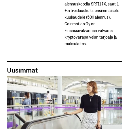
alennuskoodia​ ​SRFI17X,​ ​saat​ ​1
%:n treidauskulut​ ​ensimmäiselle​ ​
kuukaudelle​ ​(50%​ ​alennus).
Coinmotion Oy on
Finanssivalvonnan valvoma
kryptovarapalvelun tarjoaja ja
maksulaitos.
Uusimmat