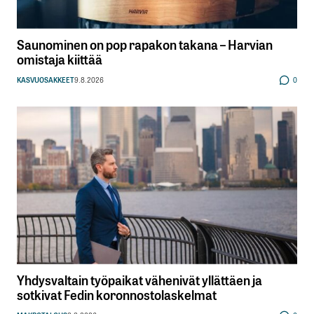
Saunominen on pop rapakon takana – Harvian
omistaja kiittää
KASVUOSAKKEET
9.8.2026
0
Yhdysvaltain työpaikat vähenivät yllättäen ja
sotkivat Fedin koronnostolaskelmat