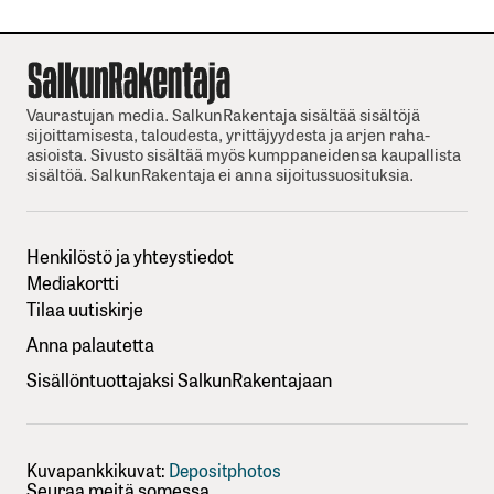
Vaurastujan media. SalkunRakentaja sisältää sisältöjä
sijoittamisesta, taloudesta, yrittäjyydesta ja arjen raha-
asioista. Sivusto sisältää myös kumppaneidensa kaupallista
sisältöä. SalkunRakentaja ei anna sijoitussuosituksia.
Henkilöstö ja yhteystiedot
Mediakortti
Tilaa uutiskirje
Anna palautetta
Sisällöntuottajaksi SalkunRakentajaan
Kuvapankkikuvat:
Depositphotos
Seuraa meitä somessa