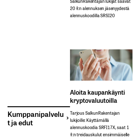
SalkunRakentajan lukijat saavat
20 %:n alennuksen jäsenyydestä
alennuskoodilla SRSI20
Aloita kaupankäynti
kryptovaluutoilla
Kumppanipalvelu
Tarjous SalkunRakentajan
lukijoille: Käyttämällä​ ​
t ja edut
alennuskoodia​ ​SRFI17X,​ ​saat​ ​1
%:n treidauskulut​ ​ensimmäiselle​ ​