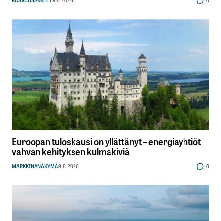
KASVUOSAKKEET
9.8.2026
0
Euroopan tuloskausi on yllättänyt – energiayhtiöt
vahvan kehityksen kulmakiviä
MARKKINANÄKYMÄ
9.8.2026
0