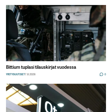
Bittium tuplasi tilauskirjat vuodessa
YRITYSUUTISET
7.8.2026
0