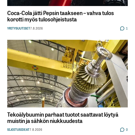
Coca-Cola jätti Pepsin taakseen – vahva tulos
korotti myös tulosohjeistusta
YRITYSUUTISET
7.8.2026
1
Tekoälybuumin parhaat tuotot saattavat löytyä
muistin ja sähkön niukkuudesta
SIJOITUSIDEAT
7.8.2026
0