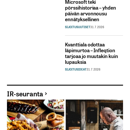
Microsoft teki
pörssihistoriaa – yhden
päivän arvonnousu
ennätyksellinen
SIJOITUSUUTISET
31.7.2026
Kvanttiala odottaa
läpimurtoa – Infleqtion
tarjoaa jo muutakin kuin
lupauksia
SIJOITUSIDEAT
31.7.2026
IR-seuranta