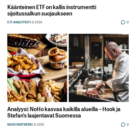
Käänteinen ETF on kallis instrumentti
sijoitussalkun suojaukseen
ETF-ANALYYSIT
6.8.2026
0
Analyysi: NoHo kasvaa kaikilla alueilla – Hook ja
Stefan’s laajentavat Suomessa
NOHO PARTNERS
6.8.2026
0