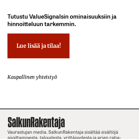
Tutustu ValueSignalsin ominaisuuksiin ja
hinnoitteluun tarkemmin.
Lue lisää ja tilaa!
Kaupallinen yhteistyö
Vaurastujan media. SalkunRakentaja sisältää sisältöjä
sijoittamisesta, taloudesta, yrittäjyydesta ja arjen raha-