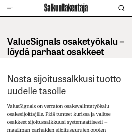
ValueSignals osaketyökalu –
löydä parhaat osakkeet
Nosta sijoitussalkkusi tuotto
uudelle tasolle
ValueSignals on verraton osakevalintatyökalu
osakesijoittajille. Pidä tunteet kurissa ja valitse
osakkeet sijoitussalkkuusi systemaattisesti –
maailman parhaiden sijoitusgurujen oppien