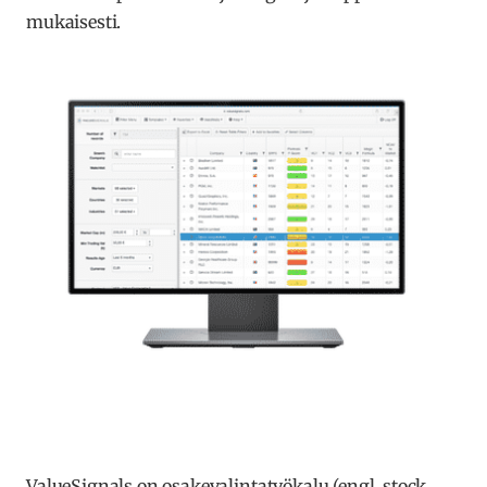
mukaisesti.
ValueSignals
on osakevalintatyökalu (engl. stock