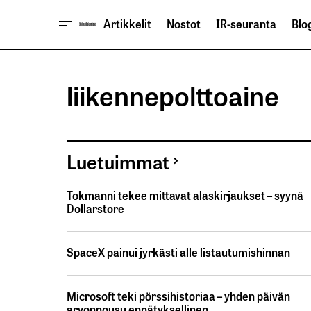
Artikkelit
Nostot
IR-seuranta
Blog
liikennepolttoaine
Luetuimmat
Tokmanni tekee mittavat alaskirjaukset – syynä
Dollarstore
SpaceX painui jyrkästi alle listautumishinnan
Microsoft teki pörssihistoriaa – yhden päivän
arvonnousu ennätyksellinen