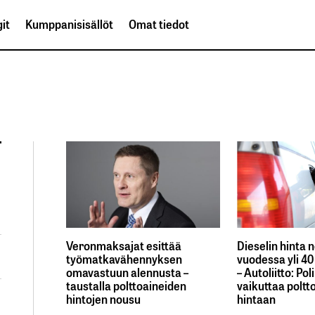
it
Kumppanisisällöt
Omat tiedot
Veronmaksajat esittää
Dieselin hinta 
työmatkavähennyksen
vuodessa yli 40
omavastuun alennusta –
– Autoliitto: Pol
taustalla polttoaineiden
vaikuttaa poltt
hintojen nousu
hintaan