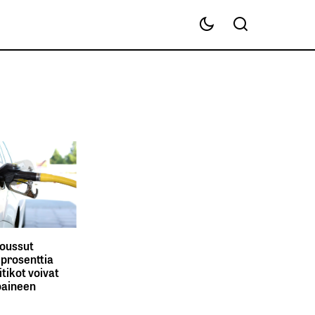
noussut
 prosenttia
iitikot voivat
oaineen