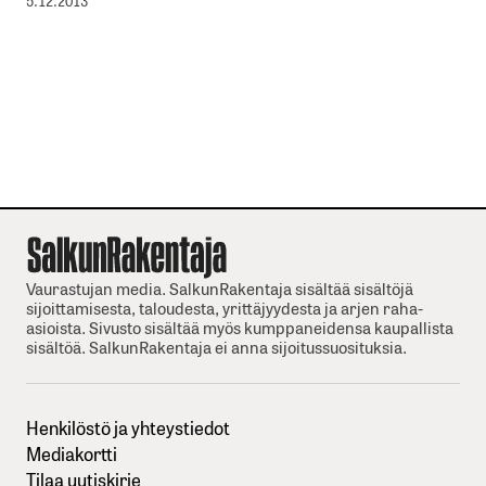
5.12.2013
Vaurastujan media. SalkunRakentaja sisältää sisältöjä
sijoittamisesta, taloudesta, yrittäjyydesta ja arjen raha-
asioista. Sivusto sisältää myös kumppaneidensa kaupallista
sisältöä. SalkunRakentaja ei anna sijoitussuosituksia.
Henkilöstö ja yhteystiedot
Mediakortti
Tilaa uutiskirje