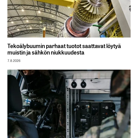
Tekoälybuumin parhaat tuotot saattavat löytyä
muistin ja sähkön niukkuudesta
7.8.2026