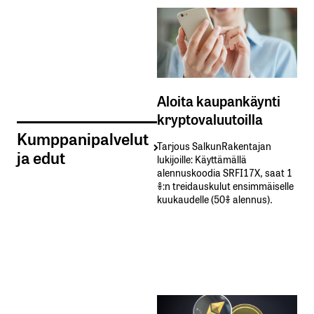
Aloita kaupankäynti
kryptovaluutoilla
Kumppanipalvelut
Tarjous SalkunRakentajan
ja edut
lukijoille: Käyttämällä​ ​
alennuskoodia​ ​SRFI17X,​ ​saat​ ​1
%:n treidauskulut​ ​ensimmäiselle​ ​
kuukaudelle​ ​(50%​ ​alennus).