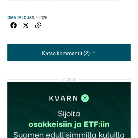
OMA TALOUS
6.7.2026
Katso kommentit (2)
Katso kommentit (2)
Eikö lakiosan määrä ole vain 1/2 perinnöstä!
Eli jos perillisiä on kolme niin lakiosa on 1/6.
Kaisu
27.9.2022 at 12:57
Vastaa