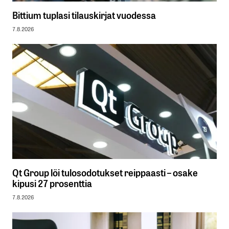
Bittium tuplasi tilauskirjat vuodessa
7.8.2026
Qt Group löi tulosodotukset reippaasti – osake
kipusi 27 prosenttia
7.8.2026