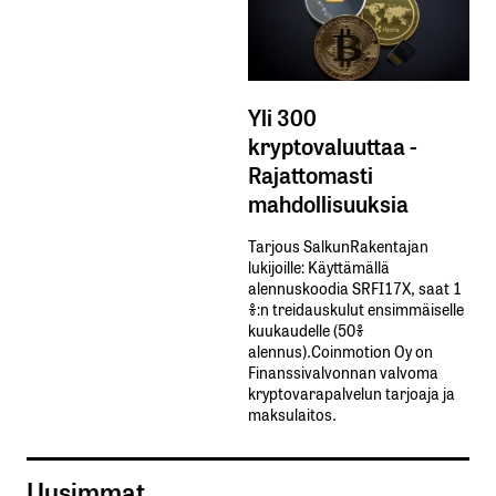
Yli 300
kryptovaluuttaa -
Rajattomasti
mahdollisuuksia
Tarjous SalkunRakentajan
lukijoille: Käyttämällä​ ​
alennuskoodia​ ​SRFI17X,​ ​saat​ ​1
%:n treidauskulut​ ​ensimmäiselle​ ​
kuukaudelle​ ​(50%​ ​
alennus).Coinmotion Oy on
Finanssivalvonnan valvoma
kryptovarapalvelun tarjoaja ja
maksulaitos.
Uusimmat