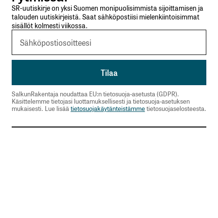
SR-uutiskirje on yksi Suomen monipuolisimmista sijoittamisen ja
Kommentti
*
talouden uutiskirjeistä. Saat sähköpostiisi mielenkiintoisimmat
sisällöt kolmesti viikossa.
Nimesi tai nimimerkkisi
*
SalkunRakentaja noudattaa EU:n tietosuoja-asetusta (GDPR).
Käsittelemme tietojasi luottamuksellisesti ja tietosuoja-asetuksen
Sähköpostiosoitteesi
*
mukaisesti. Lue lisää
tietosuojakäytänteistämme
tietosuojaselosteesta.
Tilaa SalkunRakentajan uutiskirje
Lähetä kommentti