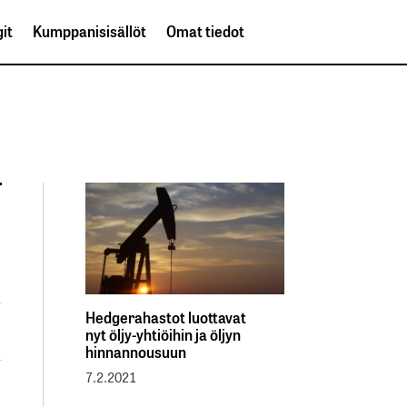
it
Kumppanisisällöt
Omat tiedot
Hedgerahastot luottavat
nyt öljy-yhtiöihin ja öljyn
hinnannousuun
7.2.2021