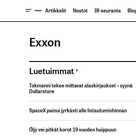
Artikkelit
Nostot
IR-seuranta
Blog
Exxon
Luetuimmat
Tokmanni tekee mittavat alaskirjaukset – syynä
Dollarstore
SpaceX painui jyrkästi alle listautumishinnan
Öljy vei pitkät korot 19 vuoden huippuun