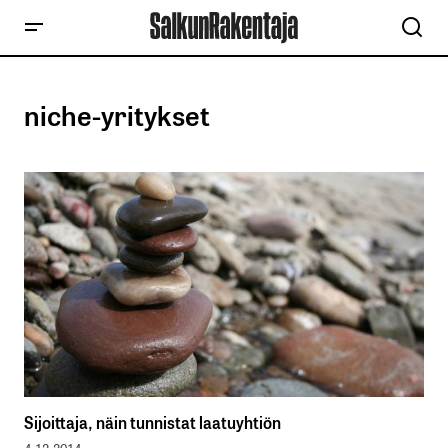
niche-yritykset
Sijoittaja, näin tunnistat laatuyhtiön