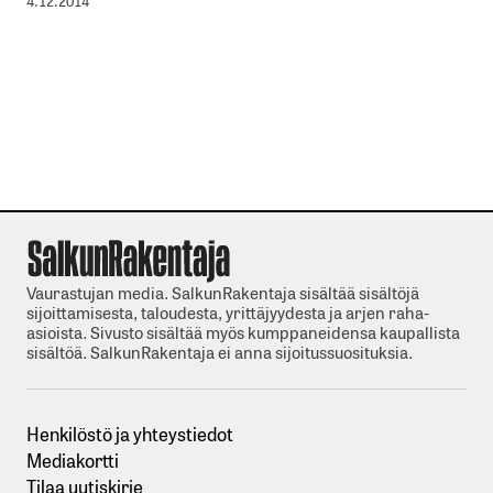
4.12.2014
Vaurastujan media. SalkunRakentaja sisältää sisältöjä
sijoittamisesta, taloudesta, yrittäjyydesta ja arjen raha-
asioista. Sivusto sisältää myös kumppaneidensa kaupallista
sisältöä. SalkunRakentaja ei anna sijoitussuosituksia.
Henkilöstö ja yhteystiedot
Mediakortti
Tilaa uutiskirje