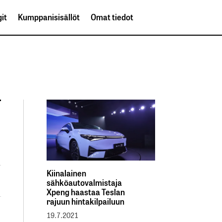
it
Kumppanisisällöt
Omat tiedot
Kiinalainen
sähköautovalmistaja
Xpeng haastaa Teslan
rajuun hintakilpailuun
19.7.2021