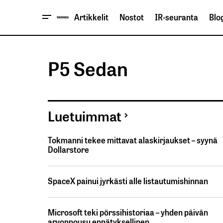
Artikkelit
Nostot
IR-seuranta
Blog
P5 Sedan
Luetuimmat
Tokmanni tekee mittavat alaskirjaukset – syynä
Dollarstore
SpaceX painui jyrkästi alle listautumishinnan
Microsoft teki pörssihistoriaa – yhden päivän
arvonnousu ennätyksellinen