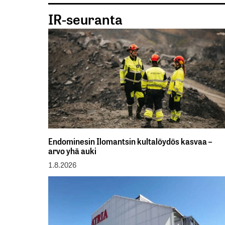
IR-seuranta
Endominesin Ilomantsin kultalöydös kasvaa –
arvo yhä auki
1.8.2026