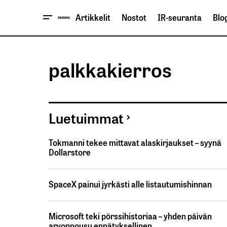
Artikkelit
Nostot
IR-seuranta
Blog
palkkakierros
Luetuimmat
Tokmanni tekee mittavat alaskirjaukset – syynä
Dollarstore
SpaceX painui jyrkästi alle listautumishinnan
Microsoft teki pörssihistoriaa – yhden päivän
arvonnousu ennätyksellinen