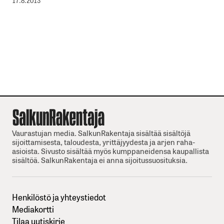
17.8.2013
Vaurastujan media. SalkunRakentaja sisältää sisältöjä
sijoittamisesta, taloudesta, yrittäjyydesta ja arjen raha-
asioista. Sivusto sisältää myös kumppaneidensa kaupallista
sisältöä. SalkunRakentaja ei anna sijoitussuosituksia.
Henkilöstö ja yhteystiedot
Mediakortti
Tilaa uutiskirje