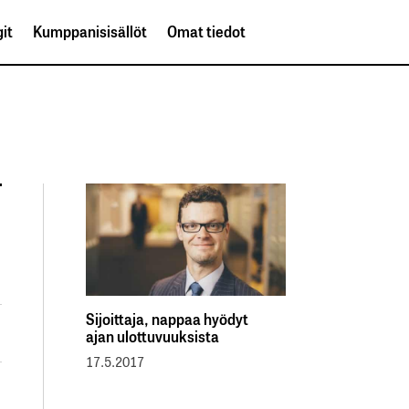
it
Kumppanisisällöt
Omat tiedot
Sijoittaja, nappaa hyödyt
ajan ulottuvuuksista
17.5.2017