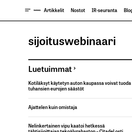
Artikkelit
Nostot
IR-seuranta
Blog
sijoituswebinaari
Luetuimmat
Kotiläksyt käytetyn auton kaupassa voivat tuoda
tuhansien eurojen säästöt
Ajattelen kuin omistaja
Nelinkertainen vipu kaatoi hetkessä
tähtisijoittajan tekoälyrahaston – Citadel osti