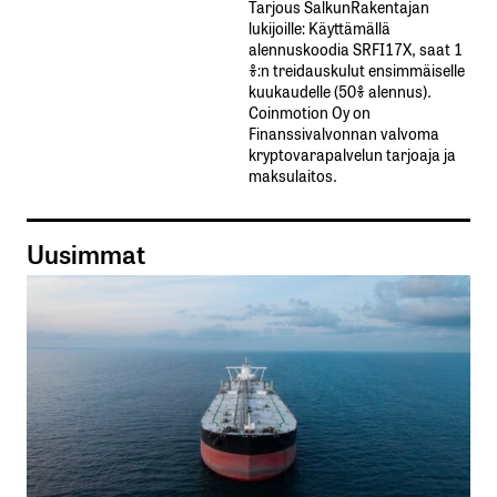
Tarjous SalkunRakentajan
lukijoille: Käyttämällä​ ​
alennuskoodia​ ​SRFI17X,​ ​saat​ ​1
%:n treidauskulut​ ​ensimmäiselle​ ​
kuukaudelle​ ​(50%​ ​alennus).
Coinmotion Oy on
Finanssivalvonnan valvoma
kryptovarapalvelun tarjoaja ja
maksulaitos.
Uusimmat