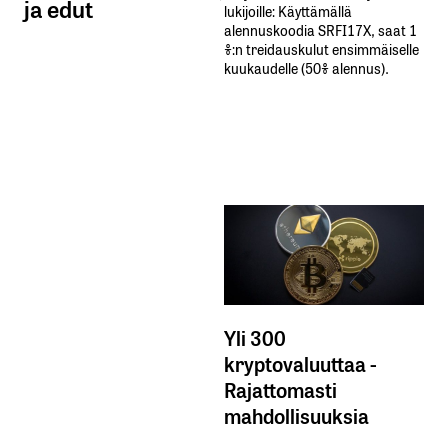
ja edut
lukijoille: Käyttämällä​ ​
alennuskoodia​ ​SRFI17X,​ ​saat​ ​1
%:n treidauskulut​ ​ensimmäiselle​ ​
kuukaudelle​ ​(50%​ ​alennus).
Yli 300
kryptovaluuttaa -
Rajattomasti
mahdollisuuksia