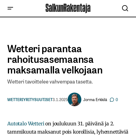
Wetteri parantaa
rahoitusasemaansa
maksamalla velkojaan
Wetteri tavoittelee vahvempaa tasetta.
Jorma Erkkilä
WETTERI
YRITYSUUTISET
3.1.2025
0
Autotalo Wetteri
on joulukuun 31. päivänä ja 2.
tammikuuta maksanut pois korollisia, lyhennettäviä