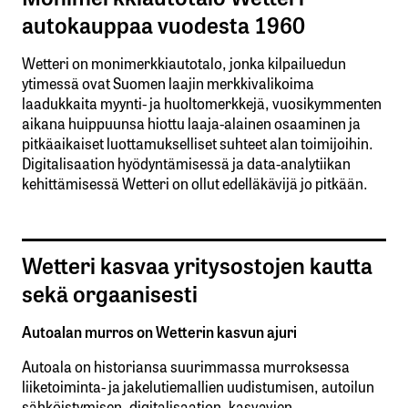
autokauppaa vuodesta 1960
Wetteri on monimerkkiautotalo, jonka kilpailuedun
ytimessä ovat Suomen laajin merkkivalikoima
laadukkaita myynti- ja huoltomerkkejä, vuosikymmenten
aikana huippuunsa hiottu laaja-alainen osaaminen ja
pitkäaikaiset luottamukselliset suhteet alan toimijoihin.
Digitalisaation hyödyntämisessä ja data-analytiikan
kehittämisessä Wetteri on ollut edelläkävijä jo pitkään.
Wetteri kasvaa yritysostojen kautta
sekä orgaanisesti
Autoalan murros on Wetterin kasvun ajuri
Autoala on historiansa suurimmassa murroksessa
liiketoiminta- ja jakelutiemallien uudistumisen, autoilun
sähköistymisen, digitalisaation, kasvavien