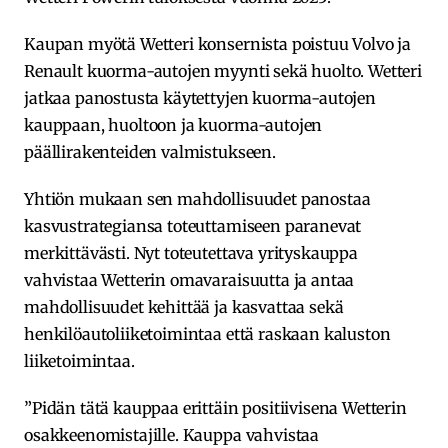
Kaupan myötä Wetteri konsernista poistuu Volvo ja
Renault kuorma-autojen myynti sekä huolto. Wetteri
jatkaa panostusta käytettyjen kuorma-autojen
kauppaan, huoltoon ja kuorma-autojen
päällirakenteiden valmistukseen.
Yhtiön mukaan sen mahdollisuudet panostaa
kasvustrategiansa toteuttamiseen paranevat
merkittävästi. Nyt toteutettava yrityskauppa
vahvistaa Wetterin omavaraisuutta ja antaa
mahdollisuudet kehittää ja kasvattaa sekä
henkilöautoliiketoimintaa että raskaan kaluston
liiketoimintaa.
”Pidän tätä kauppaa erittäin positiivisena Wetterin
osakkeenomistajille. Kauppa vahvistaa