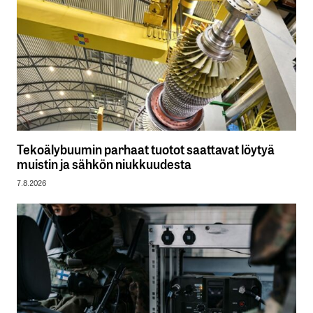
Tekoälybuumin parhaat tuotot saattavat löytyä
muistin ja sähkön niukkuudesta
7.8.2026