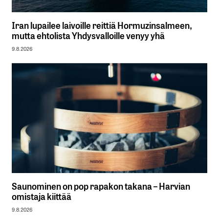
Iran lupailee laivoille reittiä Hormuzinsalmeen,
mutta ehtolista Yhdysvalloille venyy yhä
9.8.2026
Saunominen on pop rapakon takana – Harvian
omistaja kiittää
9.8.2026