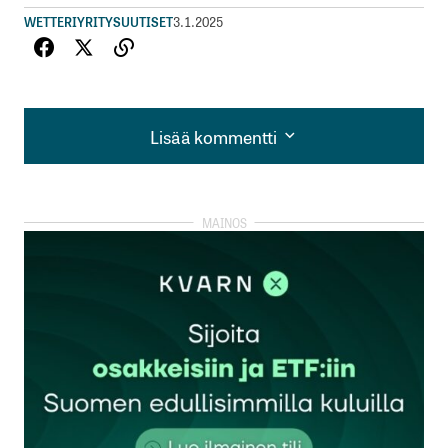
WETTERI
YRITYSUUTISET
3.1.2025
Lisää kommentti
Lisää kommentti
kirjautua
sisään
rekisteröityä
Sähköpostiosoitettasi ei julkaista.
Pakolliset