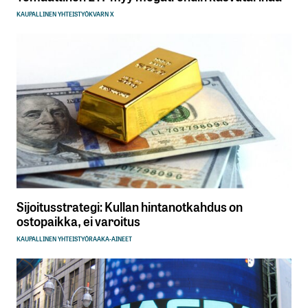
KAUPALLINEN YHTEISTYÖ
KVARN X
Sijoitusstrategi: Kullan hintanotkahdus on
ostopaikka, ei varoitus
KAUPALLINEN YHTEISTYÖ
RAAKA-AINEET