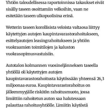
Yhtiön taloudellisessa raportoinnissa takaukset eivät
sisälly taseen osoittamiin velkoihin, vaan ne
esitetään taseen ulkopuolisina erinä.
Wetterin taseen korollisista veloista valtaosa liittyy
käytettyjen autojen kaupintavarastorahoitukseen,
esittelyautojen leasingrahoitukseen ja yhtiön
vuokraamien toimitilojen ja kaluston
vuokrasopimusvastuisiin.
Autotalon kolmannen vuosineljänneksen taseella
yhtiöllä oli käytettyjen autojen
kaupintavarastorahoitusta käytössään yhteensä 26,3
miljoonaa euroa. Kaupintavarastorahoitus on
jälleenmyyjälle riskitön rahoitusmuoto, jossa
limiittiin rahoitetun auton saa halutessaan
palauttaa rahoitusyhtiölle. Limiitin käytöstä