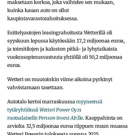
maksetaan korkoa, joka vaihtelee sen mukaan,
kuinka kauan auto on ollut
kaupintavarastorahoituksessa.
Esittelyautojen leasingrahoitusta Wetterillä oli
syyskuun lopussa käytössään 17,2 miljoonaa euroa,
ja toimitilojen ja kaluston pitkä- ja lyhytaikaista
vuokrasopimusvastuuta yhtiöllä oli 50,2 miljoonaa
euroa.
Wetteri on muutoinkin viime aikoina pyrkinyt
vahvistamaan tasettaan.
Autotalo kertoi marraskuussa
myyneensä
tytäryhtiönsä
Wetteri Power Oy
:n
ruotsalaiselle
Persson Invest Ab
:lle
. Kauppahinta on
arviolta 32,5 miljoonaa euroa riippuen muun muassa
Wetteri Powerin tuloksesta vuonna 2025.