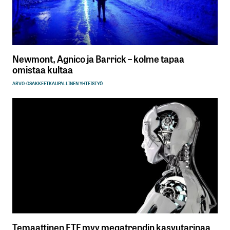
Newmont, Agnico ja Barrick – kolme tapaa
omistaa kultaa
ARVO-OSAKKEET
KAUPALLINEN YHTEISTYÖ
Temaattinen ETF myy megatrendin kasvutarinaa