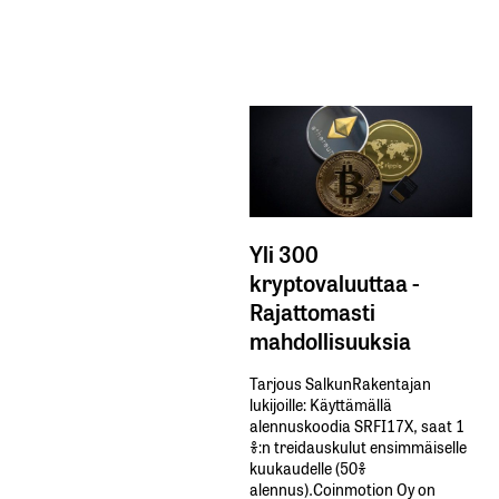
Yli 300
kryptovaluuttaa -
Rajattomasti
mahdollisuuksia
Tarjous SalkunRakentajan
lukijoille: Käyttämällä​ ​
alennuskoodia​ ​SRFI17X,​ ​saat​ ​1
%:n treidauskulut​ ​ensimmäiselle​ ​
kuukaudelle​ ​(50%​ ​
alennus).Coinmotion Oy on