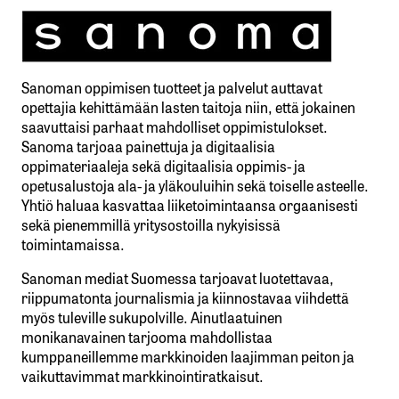
Sanoman oppimisen tuotteet ja palvelut auttavat
opettajia kehittämään lasten taitoja niin, että jokainen
saavuttaisi parhaat mahdolliset oppimistulokset.
Sanoma tarjoaa painettuja ja digitaalisia
oppimateriaaleja sekä digitaalisia oppimis- ja
opetusalustoja ala- ja yläkouluihin sekä toiselle asteelle.
Yhtiö haluaa kasvattaa liiketoimintaansa orgaanisesti
sekä pienemmillä yritysostoilla nykyisissä
toimintamaissa.
Sanoman mediat Suomessa tarjoavat luotettavaa,
riippumatonta journalismia ja kiinnostavaa viihdettä
myös tuleville sukupolville. Ainutlaatuinen
monikanavainen tarjooma mahdollistaa
kumppaneillemme markkinoiden laajimman peiton ja
vaikuttavimmat markkinointiratkaisut.