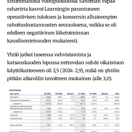
Ensimmäisellä vuosipuoliskolla Sanoman vapaa
rahavirta kasvoi Learningin parantuneen
operatiivisen tuloksen ja konsernin alhaisempien
rahoituskustannusten seurauksena, vaikka se oli
edelleen negatiivinen liiketoiminnan
kausiluonteisuuden mukaisesti.
Yhtiö jatkoi taseensa vahvistamista ja
katsauskauden lopussa nettovelan suhde oikaistuun
käyttökatteeseen oli 2,5 (2024: 2,9), mikä on yhtiön
pitkän aikavälin tavoitteen mukainen (alle 3,0).