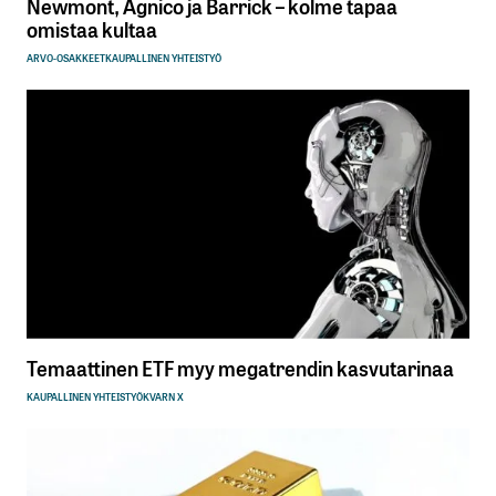
Newmont, Agnico ja Barrick – kolme tapaa
omistaa kultaa
ARVO-OSAKKEET
KAUPALLINEN YHTEISTYÖ
Temaattinen ETF myy megatrendin kasvutarinaa
KAUPALLINEN YHTEISTYÖ
KVARN X