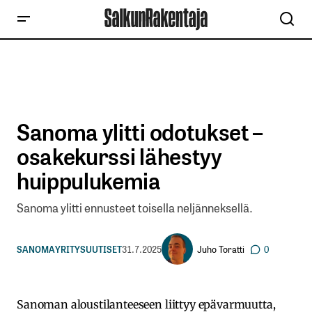
Sanoma ylitti odotukset –
osakekurssi lähestyy
huippulukemia
Sanoma ylitti ennusteet toisella neljänneksellä.
Juho Toratti
SANOMA
YRITYSUUTISET
31.7.2025
0
Sanoman aloustilanteeseen liittyy epävarmuutta,