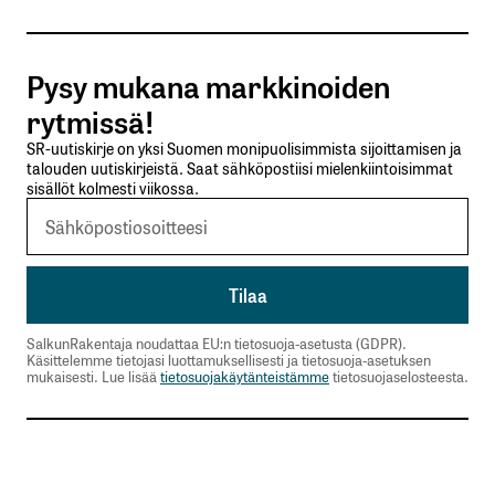
Tilaa SalkunRakentajan uutiskirje
Pysy mukana markkinoiden
Lähetä kommentti
rytmissä!
SR-uutiskirje on yksi Suomen monipuolisimmista sijoittamisen ja
talouden uutiskirjeistä. Saat sähköpostiisi mielenkiintoisimmat
sisällöt kolmesti viikossa.
SalkunRakentaja noudattaa EU:n tietosuoja-asetusta (GDPR).
Käsittelemme tietojasi luottamuksellisesti ja tietosuoja-asetuksen
mukaisesti. Lue lisää
tietosuojakäytänteistämme
tietosuojaselosteesta.