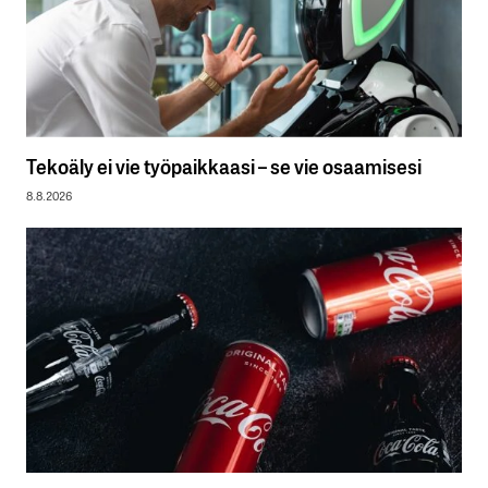
Tekoäly ei vie työpaikkaasi – se vie osaamisesi
8.8.2026