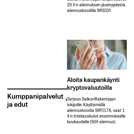
20 %:n alennuksen jäsenyydestä
alennuskoodilla SRSI20
Aloita kaupankäynti
kryptovaluutoilla
Kumppanipalvelut
Tarjous SalkunRakentajan
ja edut
lukijoille: Käyttämällä​ ​
alennuskoodia​ ​SRFI17X,​ ​saat​ ​1
%:n treidauskulut​ ​ensimmäiselle​ ​
kuukaudelle​ ​(50%​ ​alennus).