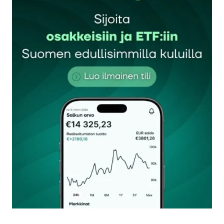
Sähköpostiosoitettasi ei julkaista.
Pakolliset
kentät on merkitty
*
Kommentti
*
Nimesi tai nimimerkkisi
*
Sähköpostiosoitteesi
*