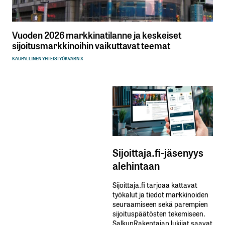
Vuoden 2026 markkinatilanne ja keskeiset
sijoitusmarkkinoihin vaikuttavat teemat
KAUPALLINEN YHTEISTYÖ
KVARN X
Sijoittaja.fi-jäsenyys
alehintaan
Sijoittaja.fi tarjoaa kattavat
työkalut ja tiedot markkinoiden
seuraamiseen sekä parempien
sijoituspäätösten tekemiseen.
SalkunRakentajan lukijat saavat