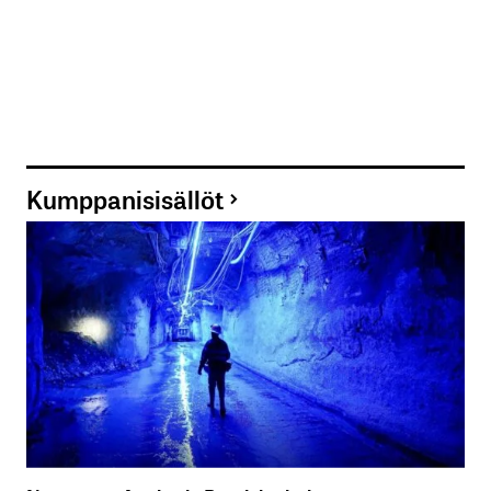
Kumppanisisällöt