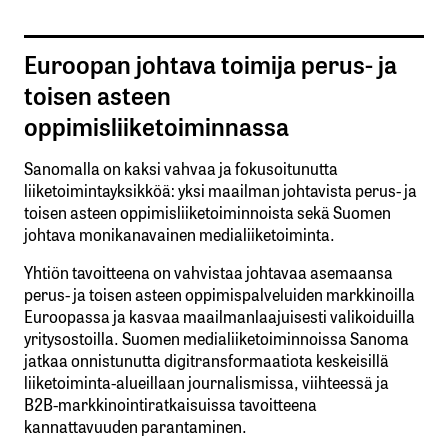
Euroopan johtava toimija perus- ja
toisen asteen
oppimisliiketoiminnassa
Sanomalla on kaksi vahvaa ja fokusoitunutta
liiketoimintayksikköä: yksi maailman johtavista perus- ja
toisen asteen oppimisliiketoiminnoista sekä Suomen
johtava monikanavainen medialiiketoiminta.
Yhtiön tavoitteena on vahvistaa johtavaa asemaansa
perus- ja toisen asteen oppimispalveluiden markkinoilla
Euroopassa ja kasvaa maailmanlaajuisesti valikoiduilla
yritysostoilla. Suomen medialiiketoiminnoissa Sanoma
jatkaa onnistunutta digitransformaatiota keskeisillä
liiketoiminta-alueillaan journalismissa, viihteessä ja
B2B-markkinointiratkaisuissa tavoitteena
kannattavuuden parantaminen.