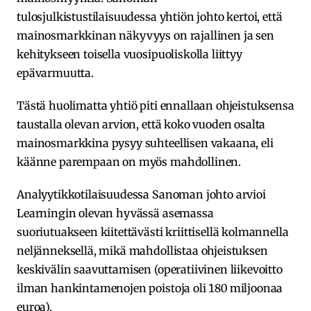
tulosjulkistustilaisuudessa yhtiön johto kertoi, että
mainosmarkkinan näkyvyys on rajallinen ja sen
kehitykseen toisella vuosipuoliskolla liittyy
epävarmuutta.
Tästä huolimatta yhtiö piti ennallaan ohjeistuksensa
taustalla olevan arvion, että koko vuoden osalta
mainosmarkkina pysyy suhteellisen vakaana, eli
käänne parempaan on myös mahdollinen.
Analyytikkotilaisuudessa Sanoman johto arvioi
Learningin olevan hyvässä asemassa
suoriutuakseen kiitettävästi kriittisellä kolmannella
neljänneksellä, mikä mahdollistaa ohjeistuksen
keskivälin saavuttamisen (operatiivinen liikevoitto
ilman hankintamenojen poistoja oli 180 miljoonaa
euroa).