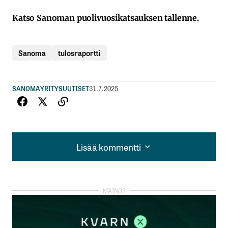
Katso Sanoman puolivuosikatsauksen tallenne.
Sanoma
tulosraportti
SANOMA
YRITYSUUTISET
31.7.2025
Lisää kommentti
Lisää kommentti
kirjautua
sisään
rekisteröityä