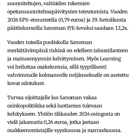
suunniteltujen, valtioiden tukemien
opetussuunnitelmapäivitysten toteutumista. Vuoden
2026 EPS-ennusteella (0,79 euroa) ja 29. heinäkuuta
päätöskurssilla Sanoman P/E-luvuksi saadaan 12,2x.
Vuoden toisella puoliskolla Sanoman
merkittävimpänä riskinä on edelleen taloustilanteen
ja mainosmyynnin kehittyminen. Myös Learning
voi heiluttaa osakekurssia, sillä tyypillisesti
vahvimmalle kolmannelle neljännekselle on asetettu
kovat odotukset.
Turvaa sijoittajalle luo Sanoman vakaa
osinkopolitiikka sekä luottamus tulevaan
kehitykseen. Yhtiön tilikauden 2024 osingosta on
vielä jakamatta 0,26 euroa, jotka jaetaan
osakkeenomistajille syyskuussa ja marraskuussa.