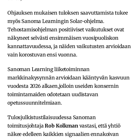
Ohjauksen mukaisen tuloksen saavuttamista tukee
myös Sanoma Learningin Solar-ohjelma.
Tehostamisohjelman positiiviset vaikutukset ovat
näkyneet selvästi ensimmäisen vuosipuoliskon
kannattavuudessa, ja näiden vaikutusten arvioidaan
vain korostuvan ensi vuonna.
Sanoman Learning liiketoiminnan
markkinakysynnän arvioidaan kääntyvän kasvuun
vuodesta 2026 alkaen,jolloin useiden konsernin
toimintamaiden odotetaan uudistavan
opetussuunnitelmiaan.
Tulosjulkistustilaisuudessa Sanoman
toimitusjohtaja
Rob Kolkman
vastasi, että yhtiö
näkee edelleen kaikkien signaalien ennakoivan