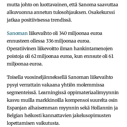
mutta johto on luottavainen, että Sanoma saavuttaa
alkuvuonna annetun tulosohjauksen. Osakekurssi
jatkaa positiivisessa trendissä.
Sanoman
liikevaihto oli 340 miljoonaa euroa
ennusteen ollessa 336 miljoonaa euroa.
Operatiivinen liikevoitto ilman hankintamenojen
poistoja oli 62 miljoonaa euroa, kun ennsute oli 61
miljoonaa euroa.
Toisella vuosineljänneksellä Sanoman liikevaihto
pysyi verrattain vakaana yhtiön molemmissa
segmenteissä. Learningissä oppimateriaalimyynnin
kasvu muilla markkinoilla kompensoi suurelta osin
Espanjan alhaisemman myynnin sekä Hollannin ja
Belgian heikosti kannattavien jakelusopimusten
lopettamisen vaikutusta.